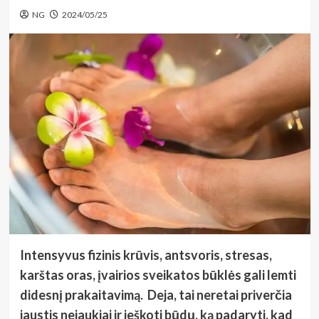
NG
2024/05/25
Intensyvus fizinis krūvis, antsvoris, stresas,
karštas oras, įvairios sveikatos būklės gali lemti
didesnį prakaitavimą. Deja, tai neretai priverčia
jaustis nejaukiai ir ieškoti būdų, ką padaryti, kad