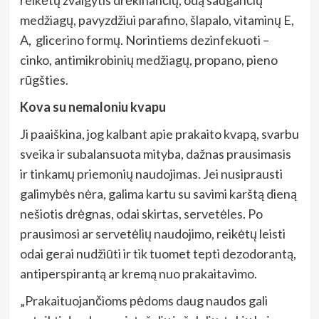
medžiagų, pavyzdžiui parafino, šlapalo, vitaminų E,
A, glicerino formų. Norintiems dezinfekuoti –
cinko, antimikrobinių medžiagų, propano, pieno
rūgšties.
Kova su nemaloniu kvapu
Ji paaiškina, jog kalbant apie prakaito kvapą, svarbu
sveika ir subalansuota mityba, dažnas prausimasis
ir tinkamų priemonių naudojimas. Jei nusiprausti
galimybės nėra, galima kartu su savimi karštą dieną
nešiotis drėgnas, odai skirtas, servetėles. Po
prausimosi ar servetėlių naudojimo, reikėtų leisti
odai gerai nudžiūti ir tik tuomet tepti dezodorantą,
antiperspirantą ar kremą nuo prakaitavimo.
„Prakaituojančioms pėdoms daug naudos gali