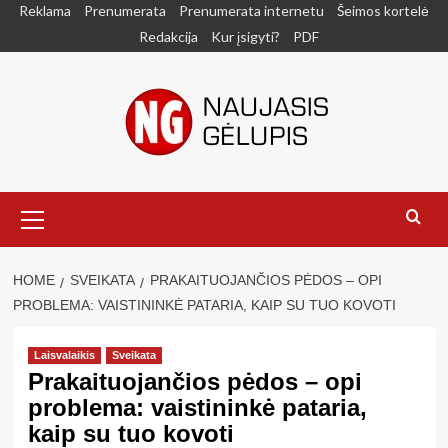
Skip
Reklama
Prenumerata
Prenumerata internetu
Šeimos kortelė
to
Redakcija
Kur įsigyti?
PDF
content
Primary
Menu
HOME
SVEIKATA
PRAKAITUOJANČIOS PĖDOS – OPI
PROBLEMA: VAISTININKĖ PATARIA, KAIP SU TUO KOVOTI
Laisvalaikis
Sveikata
Prakaituojančios pėdos – opi
problema: vaistininkė pataria,
kaip su tuo kovoti