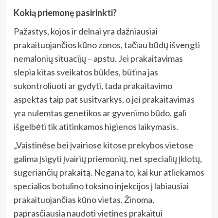
Kokią priemonę pasirinkti?
Pažastys, kojos ir delnai yra dažniausiai
prakaituojančios kūno zonos, tačiau būdų išvengti
nemalonių situacijų – apstu. Jei prakaitavimas
slepia kitas sveikatos būkles, būtina jas
sukontroliuoti ar gydyti, tada prakaitavimo
aspektas taip pat susitvarkys, o jei prakaitavimas
yra nulemtas genetikos ar gyvenimo būdo, gali
išgelbėti tik atitinkamos higienos laikymasis.
„Vaistinėse bei įvairiose kitose prekybos vietose
galima įsigyti įvairių priemonių, net specialių įklotų,
sugeriančių prakaitą. Negana to, kai kur atliekamos
specialios botulino toksino injekcijos į labiausiai
prakaituojančias kūno vietas. Žinoma,
paprasčiausia naudoti vietines prakaitui