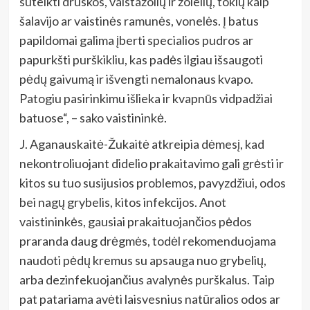
suteikti druskos, vaistažolių ir žolelių, tokių kaip
šalavijo ar vaistinės ramunės, vonelės. Į batus
papildomai galima įberti specialios pudros ar
papurkšti purškikliu, kas padės ilgiau išsaugoti
pėdų gaivumą ir išvengti nemalonaus kvapo.
Patogiu pasirinkimu išlieka ir kvapnūs vidpadžiai
batuose“, – sako vaistininkė.
J. Aganauskaitė-Žukaitė atkreipia dėmesį, kad
nekontroliuojant didelio prakaitavimo gali grėsti ir
kitos su tuo susijusios problemos, pavyzdžiui, odos
bei nagų grybelis, kitos infekcijos. Anot
vaistininkės, gausiai prakaituojančios pėdos
praranda daug drėgmės, todėl rekomenduojama
naudoti pėdų kremus su apsauga nuo grybelių,
arba dezinfekuojančius avalynės purškalus. Taip
pat patariama avėti laisvesnius natūralios odos ar