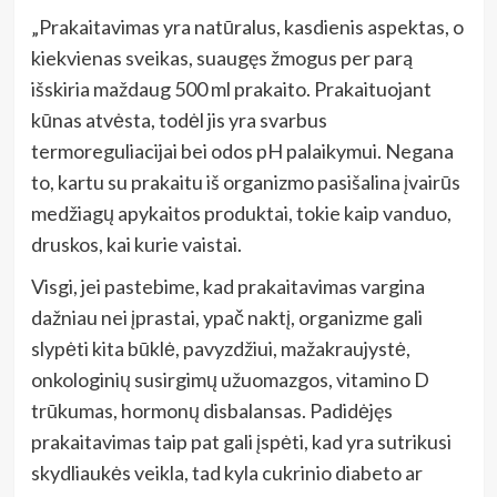
„Prakaitavimas yra natūralus, kasdienis aspektas, o
kiekvienas sveikas, suaugęs žmogus per parą
išskiria maždaug 500 ml prakaito. Prakaituojant
kūnas atvėsta, todėl jis yra svarbus
termoreguliacijai bei odos pH palaikymui. Negana
to, kartu su prakaitu iš organizmo pasišalina įvairūs
medžiagų apykaitos produktai, tokie kaip vanduo,
druskos, kai kurie vaistai.
Visgi, jei pastebime, kad prakaitavimas vargina
dažniau nei įprastai, ypač naktį, organizme gali
slypėti kita būklė, pavyzdžiui, mažakraujystė,
onkologinių susirgimų užuomazgos, vitamino D
trūkumas, hormonų disbalansas. Padidėjęs
prakaitavimas taip pat gali įspėti, kad yra sutrikusi
skydliaukės veikla, tad kyla cukrinio diabeto ar