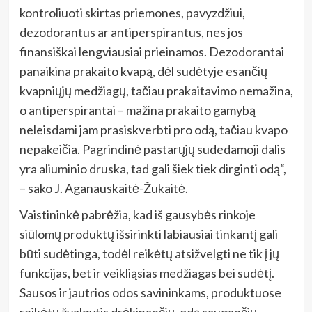
kontroliuoti skirtas priemones, pavyzdžiui,
dezodorantus ar antiperspirantus, nes jos
finansiškai lengviausiai prieinamos. Dezodorantai
panaikina prakaito kvapą, dėl sudėtyje esančių
kvapniųjų medžiagų, tačiau prakaitavimo nemažina,
o antiperspirantai – mažina prakaito gamybą
neleisdami jam prasiskverbti pro odą, tačiau kvapo
nepakeičia. Pagrindinė pastarųjų sudedamoji dalis
yra aliuminio druska, tad gali šiek tiek dirginti odą“,
– sako J. Aganauskaitė-Žukaitė.
Vaistininkė pabrėžia, kad iš gausybės rinkoje
siūlomų produktų išsirinkti labiausiai tinkantį gali
būti sudėtinga, todėl reikėtų atsižvelgti ne tik į jų
funkcijas, bet ir veikliąsias medžiagas bei sudėtį.
Sausos ir jautrios odos savininkams, produktuose
reikėtų žvalgytis drėkinančių, odą saugančių