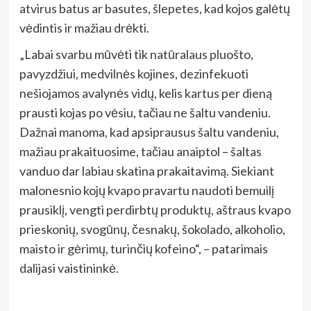
atvirus batus ar basutes, šlepetes, kad kojos galėtų
vėdintis ir mažiau drėkti.
„Labai svarbu mūvėti tik natūralaus pluošto,
pavyzdžiui, medvilnės kojines, dezinfekuoti
nešiojamos avalynės vidų, kelis kartus per dieną
prausti kojas po vėsiu, tačiau ne šaltu vandeniu.
Dažnai manoma, kad apsiprausus šaltu vandeniu,
mažiau prakaituosime, tačiau anaiptol – šaltas
vanduo dar labiau skatina prakaitavimą. Siekiant
malonesnio kojų kvapo pravartu naudoti bemuilį
prausiklį, vengti perdirbtų produktų, aštraus kvapo
prieskonių, svogūnų, česnakų, šokolado, alkoholio,
maisto ir gėrimų, turinčių kofeino“, – patarimais
dalijasi vaistininkė.