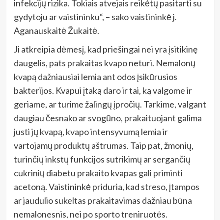
infekcijų rizika. Tokiais atvejais reikėtų pasitarti su
gydytoju ar vaistininku“, – sako vaistininkė j.
Aganauskaitė Žukaitė.
Ji atkreipia dėmesį, kad priešingai nei yra įsitikinę
daugelis, pats prakaitas kvapo neturi. Nemalonų
kvapą dažniausiai lemia ant odos įsikūrusios
bakterijos. Kvapui įtaką daro ir tai, ką valgome ir
geriame, ar turime žalingų įpročių. Tarkime, valgant
daugiau česnako ar svogūno, prakaituojant galima
justi jų kvapą, kvapo intensyvumą lemia ir
vartojamų produktų aštrumas. Taip pat, žmonių,
turinčių inkstų funkcijos sutrikimų ar sergančių
cukrinių diabetu prakaito kvapas gali priminti
acetoną. Vaistininkė priduria, kad streso, įtampos
ar jaudulio sukeltas prakaitavimas dažniau būna
nemalonesnis, nei po sporto treniruotės.