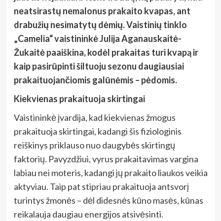
neatsirastų nemalonus prakaito kvapas, ant
drabužių nesimatytų dėmių. Vaistinių tinklo
„Camelia“ vaistininkė Julija Aganauskaitė-
Žukaitė paaiškina, kodėl prakaitas turi kvapą ir
kaip pasirūpinti šiltuoju sezonu daugiausiai
prakaituojančiomis galūnėmis – pėdomis.
Kiekvienas prakaituoja skirtingai
Vaistininkė įvardija, kad kiekvienas žmogus
prakaituoja skirtingai, kadangi šis fiziologinis
reiškinys priklauso nuo daugybės skirtingų
faktorių. Pavyzdžiui, vyrus prakaitavimas vargina
labiau nei moteris, kadangi jų prakaito liaukos veikia
aktyviau. Taip pat stipriau prakaituoja antsvorį
turintys žmonės – dėl didesnės kūno masės, kūnas
reikalauja daugiau energijos atsivėsinti.