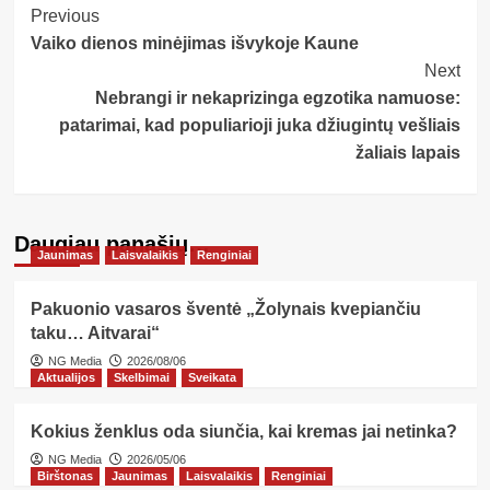
Post
Previous
Vaiko dienos minėjimas išvykoje Kaune
Navigation
Next
Nebrangi ir nekaprizinga egzotika namuose:
patarimai, kad populiarioji juka džiugintų vešliais
žaliais lapais
Daugiau panašių…
Jaunimas
Laisvalaikis
Renginiai
Pakuonio vasaros šventė „Žolynais kvepiančiu
taku… Aitvarai“
NG Media
2026/08/06
Aktualijos
Skelbimai
Sveikata
Kokius ženklus oda siunčia, kai kremas jai netinka?
NG Media
2026/05/06
Birštonas
Jaunimas
Laisvalaikis
Renginiai