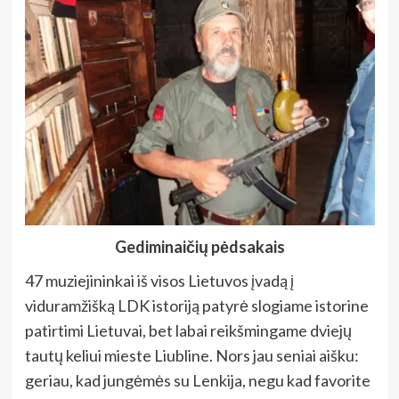
Gediminaičių pėdsakais
47 muziejininkai iš visos Lietuvos įvadą į
viduramžišką LDK istoriją patyrė slogiame istorine
patirtimi Lietuvai, bet labai reikšmingame dviejų
tautų keliui mieste Liubline. Nors jau seniai aišku:
geriau, kad jungėmės su Lenkija, negu kad favorite