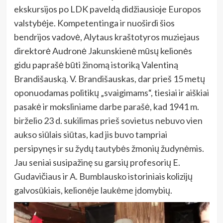
ekskursijos po LDK paveldą didžiausioje Europos
valstybėje. Kompetentinga ir nuoširdi šios
bendrijos vadovė, Alytaus kraštotyros muziejaus
direktorė Audronė Jakunskienė mūsų kelionės
gidu paprašė būti žinomą istoriką Valentiną
Brandišauską.
V. Brandišauskas, dar prieš 15 metų
oponuodamas politikų „svaigimams“, tiesiai ir aiškiai
pasakė ir moksliniame darbe parašė, kad 1941 m.
birželio 23 d. sukilimas prieš sovietus nebuvo vien
aukso siūlais siūtas, kad jis buvo tampriai
persipynęs ir su žydų tautybės žmonių žudynėmis.
Jau seniai susipažinę su garsių profesorių E.
Gudavičiaus ir A. Bumblausko istoriniais kolizijų
galvosūkiais, kelionėje laukėme įdomybių.