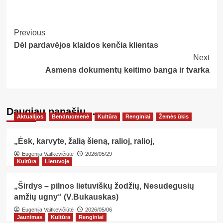
Post
Previous
Dėl pardavėjos klaidos kenčia klientas
Navigation
Next
Asmens dokumentų keitimo banga ir tvarka
Daugiau panašių…
Aktualijos
Bendruomenė
Kultūra
Renginiai
Žemės ūkis
„Ėsk, karvyte, žalią šieną, ralioj, ralioj,
Eugenija Vaitkevičiūtė
2026/05/29
Kultūra
Lietuvoje
„Širdys – pilnos lietuviškų žodžių, Nesudegusių
amžių ugny“ (V.Bukauskas)
Eugenija Vaitkevičiūtė
2026/05/06
Jaunimas
Kultūra
Renginiai