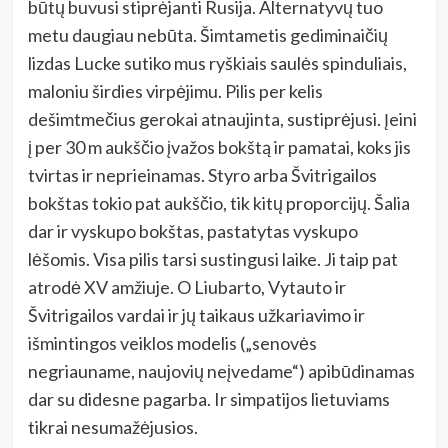
būtų buvusi stiprėjanti Rusija. Alternatyvų tuo
metu daugiau nebūta. Šimtametis gediminaičių
lizdas Lucke sutiko mus ryškiais saulės spinduliais,
maloniu širdies virpėjimu. Pilis per kelis
dešimtmečius gerokai atnaujinta, sustiprėjusi. Įeini
į per 30 m aukščio įvažos bokštą ir pamatai, koks jis
tvirtas ir neprieinamas. Styro arba Švitrigailos
bokštas tokio pat aukščio, tik kitų proporcijų. Šalia
dar ir vyskupo bokštas, pastatytas vyskupo
lėšomis. Visa pilis tarsi sustingusi laike. Ji taip pat
atrodė XV amžiuje. O Liubarto, Vytauto ir
Švitrigailos vardai ir jų taikaus užkariavimo ir
išmintingos veiklos modelis („senovės
negriauname, naujovių neįvedame“) apibūdinamas
dar su didesne pagarba. Ir simpatijos lietuviams
tikrai nesumažėjusios.