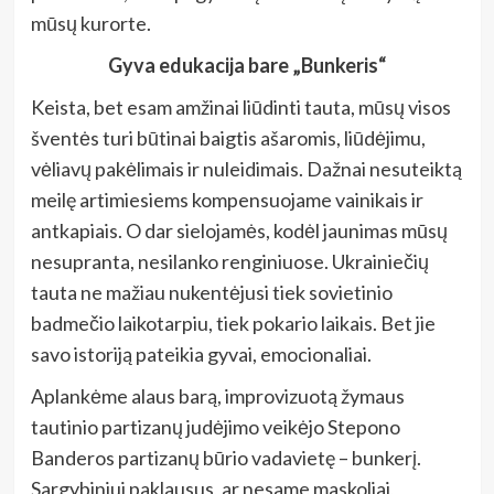
mūsų kurorte.
Gyva edukacija bare „Bunkeris“
Keista, bet esam amžinai liūdinti tauta, mūsų visos
šventės turi būtinai baigtis ašaromis, liūdėjimu,
vėliavų pakėlimais ir nuleidimais. Dažnai nesuteiktą
meilę artimiesiems kompensuojame vainikais ir
antkapiais. O dar sielojamės, kodėl jaunimas mūsų
nesupranta, nesilanko renginiuose. Ukrainiečių
tauta ne mažiau nukentėjusi tiek sovietinio
badmečio laikotarpiu, tiek pokario laikais. Bet jie
savo istoriją pateikia gyvai, emocionaliai.
Aplankėme alaus barą, improvizuotą žymaus
tautinio partizanų judėjimo veikėjo Stepono
Banderos partizanų būrio vadavietę – bunkerį.
Sargybiniui paklausus, ar nesame maskoliai,