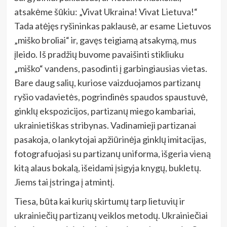
atsakėme šūkiu: „Vivat Ukraina! Vivat Lietuva!“
Tada atėjęs ryšininkas paklausė, ar esame Lietuvos
„miško broliai“ ir, gavęs teigiamą atsakymą, mus
įleido. Iš pradžių buvome pavaišinti stikliuku
„miško“ vandens, pasodinti į garbingiausias vietas.
Bare daug salių, kuriose vaizduojamos partizanų
ryšio vadavietės, pogrindinės spaudos spaustuvė,
ginklų ekspozicijos, partizanų miego kambariai,
ukrainietiškas stribynas. Vadinamieji partizanai
pasakoja, o lankytojai apžiūrinėja ginklų imitacijas,
fotografuojasi su partizanų uniforma, išgeria vieną
kitą alaus bokalą, išeidami įsigyja knygų, bukletų.
Jiems tai įstringa į atmintį.
Tiesa, būta kai kurių skirtumų tarp lietuvių ir
ukrainiečių partizanų veiklos metodų. Ukrainiečiai