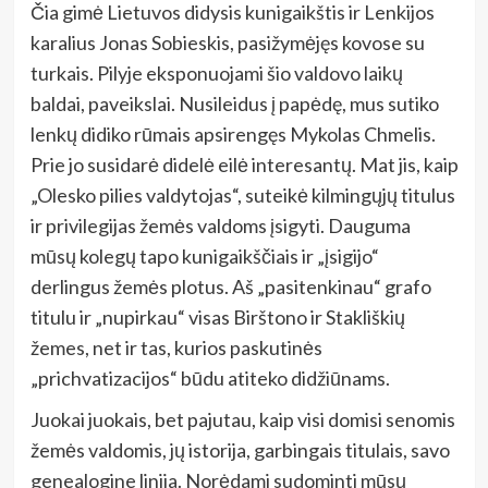
Čia gimė Lietuvos didysis kunigaikštis ir Lenkijos
karalius Jonas Sobieskis, pasižymėjęs kovose su
turkais. Pilyje eksponuojami šio valdovo laikų
baldai, paveikslai. Nusileidus į papėdę, mus sutiko
lenkų didiko rūmais apsirengęs Mykolas Chmelis.
Prie jo susidarė didelė eilė interesantų. Mat jis, kaip
„Olesko pilies valdytojas“, suteikė kilmingųjų titulus
ir privilegijas žemės valdoms įsigyti. Dauguma
mūsų kolegų tapo kunigaikščiais ir „įsigijo“
derlingus žemės plotus. Aš „pasitenkinau“ grafo
titulu ir „nupirkau“ visas Birštono ir Stakliškių
žemes, net ir tas, kurios paskutinės
„prichvatizacijos“ būdu atiteko didžiūnams.
Juokai juokais, bet pajutau, kaip visi domisi senomis
žemės valdomis, jų istorija, garbingais titulais, savo
genealogine linija. Norėdami sudominti mūsų