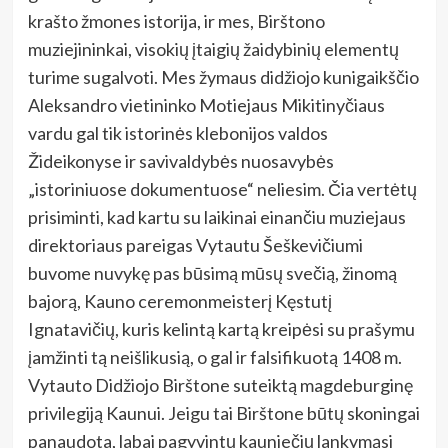
krašto žmones istorija, ir mes, Birštono
muziejininkai, visokių įtaigių žaidybinių elementų
turime sugalvoti. Mes žymaus didžiojo kunigaikščio
Aleksandro vietininko Motiejaus Mikitinyčiaus
vardu gal tik istorinės klebonijos valdos
Žideikonyse ir savivaldybės nuosavybės
„istoriniuose dokumentuose“ neliesim. Čia vertėtų
prisiminti, kad kartu su laikinai einančiu muziejaus
direktoriaus pareigas Vytautu Šeškevičiumi
buvome nuvykę pas būsimą mūsų svečią, žinomą
bajorą, Kauno ceremonmeisterį Kęstutį
Ignatavičių, kuris kelintą kartą kreipėsi su prašymu
įamžinti tą neišlikusią, o gal ir falsifikuotą 1408 m.
Vytauto Didžiojo Birštone suteiktą magdeburginę
privilegiją Kaunui. Jeigu tai Birštone būtų skoningai
panaudota, labai pagyvintų kauniečių lankymąsi