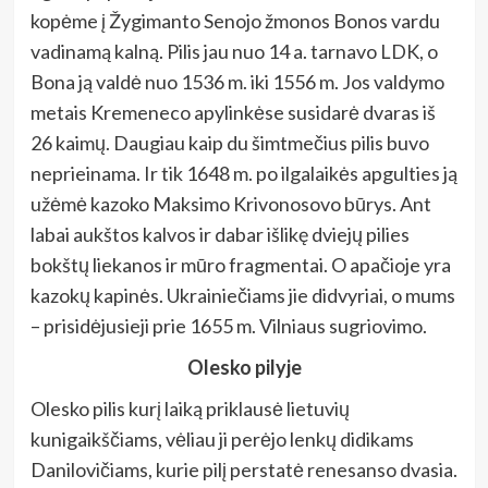
kopėme į Žygimanto Senojo žmonos Bonos vardu
vadinamą kalną. Pilis jau nuo 14 a. tarnavo LDK, o
Bona ją valdė nuo 1536 m. iki 1556 m. Jos valdymo
metais Kremeneco apylinkėse susidarė dvaras iš
26 kaimų. Daugiau kaip du šimtmečius pilis buvo
neprieinama. Ir tik 1648 m. po ilgalaikės apgulties ją
užėmė kazoko Maksimo Krivonosovo būrys. Ant
labai aukštos kalvos ir dabar išlikę dviejų pilies
bokštų liekanos ir mūro fragmentai. O apačioje yra
kazokų kapinės. Ukrainiečiams jie didvyriai, o mums
– prisidėjusieji prie 1655 m. Vilniaus sugriovimo.
Olesko pilyje
Olesko pilis kurį laiką priklausė lietuvių
kunigaikščiams, vėliau ji perėjo lenkų didikams
Danilovičiams, kurie pilį perstatė renesanso dvasia.