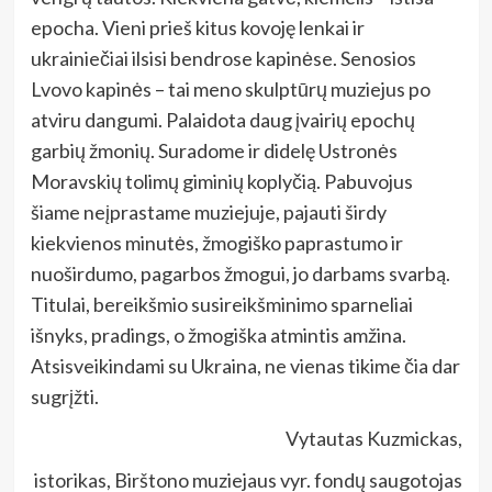
epocha. Vieni prieš kitus kovoję lenkai ir
ukrainiečiai ilsisi bendrose kapinėse. Senosios
Lvovo kapinės – tai meno skulptūrų muziejus po
atviru dangumi. Palaidota daug įvairių epochų
garbių žmonių. Suradome ir didelę Ustronės
Moravskių tolimų giminių koplyčią. Pabuvojus
šiame neįprastame muziejuje, pajauti širdy
kiekvienos minutės, žmogiško paprastumo ir
nuoširdumo, pagarbos žmogui, jo darbams svarbą.
Titulai, bereikšmio susireikšminimo sparneliai
išnyks, pradings, o žmogiška atmintis amžina.
Atsisveikindami su Ukraina, ne vienas tikime čia dar
sugrįžti.
Vytautas Kuzmickas,
istorikas, Birštono muziejaus vyr. fondų saugotojas