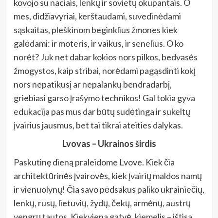
kovojo su naciais, lenkų ir sovietų okupantais. O
mes, didžiavyriai, kerštaudami, suvedinėdami
sąskaitas, pleškinom beginklius žmones kiek
galėdami: ir moteris, ir vaikus, ir senelius. O ko
norėt? Juk net dabar kokios nors pilkos, bedvasės
žmogystos, kaip stribai, norėdami pagąsdinti kokį
nors nepatikusį ar nepalankų bendradarbį,
griebiasi garso įrašymo technikos! Gal tokia gyva
edukacija pas mus dar būtų sudėtinga ir sukeltų
įvairius jausmus, bet tai tikrai ateities dalykas.
Lvovas – Ukrainos širdis
Paskutinę dieną praleidome Lvove. Kiek čia
architektūrinės įvairovės, kiek įvairių maldos namų
ir vienuolynų! Čia savo pėdsakus paliko ukrainiečių,
lenkų, rusų, lietuvių, žydų, čekų, armėnų, austrų
vengrų tautos. Kiekviena gatvė, kiemelis – ištisa