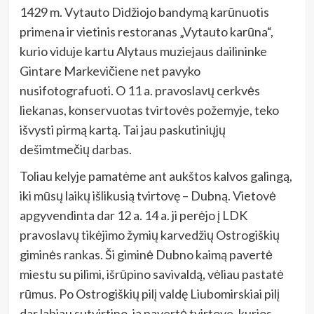
1429 m. Vytauto Didžiojo bandymą karūnuotis
primena ir vietinis restoranas „Vytauto karūna“,
kurio viduje kartu Alytaus muziejaus dailininke
Gintare Markevičiene net pavyko
nusifotografuoti. O 11 a. pravoslavų cerkvės
liekanas, konservuotas tvirtovės požemyje, teko
išvysti pirmą kartą. Tai jau paskutiniųjų
dešimtmečių darbas.
Toliau kelyje pamatėme ant aukštos kalvos galingą,
iki mūsų laikų išlikusią tvirtovę – Dubną. Vietovė
apgyvendinta dar 12 a. 14 a. ji perėjo į LDK
pravoslavų tikėjimo žymių karvedžių Ostrogiškių
giminės rankas. Ši giminė Dubno kaimą pavertė
miestu su pilimi, išrūpino savivaldą, vėliau pastatė
rūmus. Po Ostrogiškių pilį valdę Liubomirskiai pilį
dar labiau sutvirtino, ją pavertė tvirtove, kurios