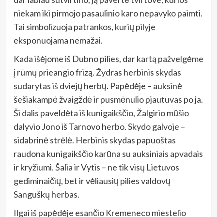
niekam iki pirmojo pasaulinio karo nepavyko paimti.
Tai simbolizuoja patrankos, kurių pilyje
eksponuojama nemažai.
Kada išėjome iš Dubno pilies, dar kartą pažvelgėme
į rūmų prieangio frizą. Žydras herbinis skydas
sudarytas iš dviejų herbų. Papėdėje – auksinė
šešiakampė žvaigždė ir pusmėnulio pjautuvas po ja.
Ši dalis paveldėta iš kunigaikščio, Žalgirio mūšio
dalyvio Jono iš Tarnovo herbo. Skydo galvoje –
sidabrinė strėlė. Herbinis skydas papuoštas
raudona kunigaikščio karūna su auksiniais apvadais
ir kryžiumi. Šalia ir Vytis – ne tik visų Lietuvos
gediminaičių, bet ir vėliausių pilies valdovų
Sanguškų herbas.
Ilgai iš papėdėje esančio Kremeneco miestelio