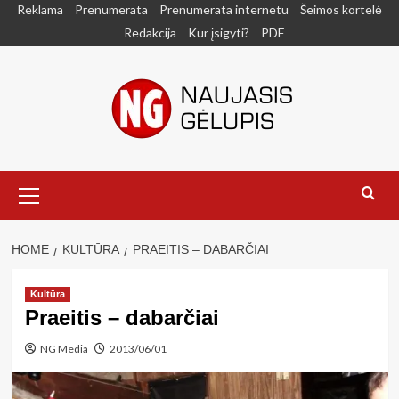
Skip
Reklama
Prenumerata
Prenumerata internetu
Šeimos kortelė
to
Redakcija
Kur įsigyti?
PDF
content
Primary
Menu
HOME
KULTŪRA
PRAEITIS – DABARČIAI
Kultūra
Praeitis – dabarčiai
NG Media
2013/06/01