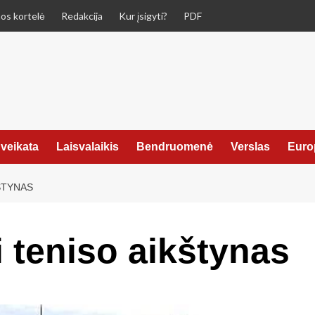
os kortelė
Redakcija
Kur įsigyti?
PDF
veikata
Laisvalaikis
Bendruomenė
Verslas
Euro
ŠTYNAS
i teniso aikštynas