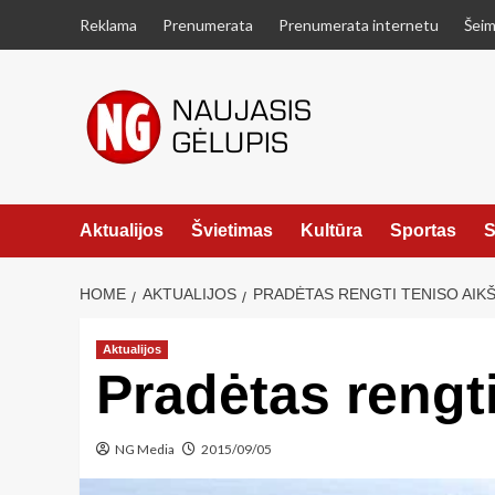
Skip
Reklama
Prenumerata
Prenumerata internetu
Šeim
to
content
Aktualijos
Švietimas
Kultūra
Sportas
S
HOME
AKTUALIJOS
PRADĖTAS RENGTI TENISO AIK
Aktualijos
Pradėtas rengt
NG Media
2015/09/05