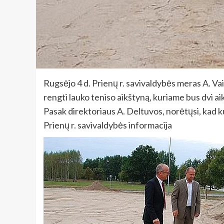
Rugsėjo 4 d. Prienų r. savivaldybės meras A. Va
rengti lauko teniso aikštyną, kuriame bus dvi ai
Pasak direktoriaus A. Deltuvos, norėtųsi, kad k
Prienų r. savivaldybės informacija