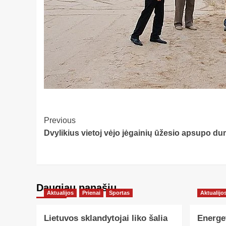
Post
Previous
Dvylikius vietoj vėjo jėgainių ūžesio apsupo d
Navigation
Daugiau panašių…
Aktualijos
Prienai
Sportas
Aktualijo
Lietuvos sklandytojai liko šalia
Energe