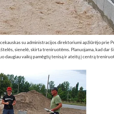
icekauskas su administracijos direktoriumi apžiūrėjo prie 
kštelės, sienelė, skirta treniruotėms. Planuojama, kad dar ši
uo daugiau vaikų pamėgtų tenisą ir ateitų į centrą treniruot