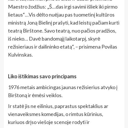
Maestro žodžius: „Š…das irgi savimi išliek iki pirmo
lietaus“…Vis dėlto nuėjau pas tuometinį kultūros
ministrą Joną Bielinį prašyti, kad leistų pačiam kurti
teatrą Birštone. Savo teatrą, nuo pačios pradžios,
iš nieko… Davė bandomąjį laikotarpį, skyrė
režisieriaus ir dailininko etatą“, – prisimena Povilas
Kulvinskas.
Liko ištikimas savo principams
1976 metais ambicingas jaunas režisierius atvyko į
Birštoną ir ėmėsi veiklos.
Ir statė jis ne eilinius, paprastus spektaklius ar
vienaveiksmes komedijas, o rimtus kūrinius,
kuriuos drįso viešoje scenoje rodyti ir