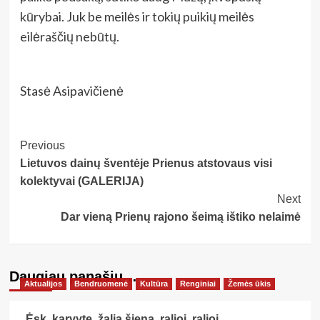
kūrybai. Juk be meilės ir tokių puikių meilės
eilėraščių nebūtų.
Stasė Asipavičienė
Post
Previous
Lietuvos dainų šventėje Prienus atstovaus visi
Navigation
kolektyvai (GALERIJA)
Next
Dar vieną Prienų rajono šeimą ištiko nelaimė
Daugiau panašių…
Aktualijos
Bendruomenė
Kultūra
Renginiai
Žemės ūkis
„Ėsk, karvyte, žalią šieną, ralioj, ralioj,