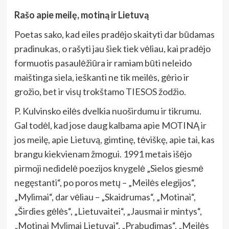
Rašo apie meilę, motiną ir Lietuvą
Poetas sako, kad eiles pradėjo skaityti dar būdamas
pradinukas, o rašyti jau šiek tiek vėliau, kai pradėjo
formuotis pasaulėžiūra ir ramiam būti neleido
maištinga siela, ieškanti ne tik meilės, gėrio ir
grožio, bet ir visų trokštamo TIESOS žodžio.
P. Kulvinsko eilės dvelkia nuoširdumu ir tikrumu.
Gal todėl, kad jose daug kalbama apie MOTINĄ ir
jos meilę, apie Lietuvą, gimtinę, tėviškę, apie tai, kas
brangu kiekvienam žmogui. 1991 metais išėjo
pirmoji nedidelė poezijos knygelė „Sielos giesmė
negęstanti“, po poros metų – „Meilės elegijos“,
„Mylimai“, dar vėliau – „Skaidrumas“, „Motinai“,
„Širdies gėlės“, „Lietuvaitei“, „Jausmai ir mintys“,
„Motinai Mylimai Lietuvai“, „Prabudimas“, „Meilės