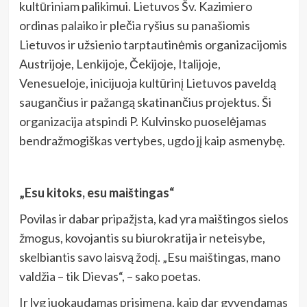
kultūriniam palikimui. Lietuvos Šv. Kazimiero
ordinas palaiko ir plečia ryšius su panašiomis
Lietuvos ir užsienio tarptautinėmis organizacijomis
Austrijoje, Lenkijoje, Čekijoje, Italijoje,
Venesueloje, inicijuoja kultūrinį Lietuvos paveldą
saugančius ir pažangą skatinančius projektus. Ši
organizacija atspindi P. Kulvinsko puoselėjamas
bendražmogiškas vertybes, ugdo jį kaip asmenybę.
„Esu kitoks, esu maištingas“
Povilas ir dabar pripažįsta, kad yra maištingos sielos
žmogus, kovojantis su biurokratija ir neteisybe,
skelbiantis savo laisvą žodį. „Esu maištingas, mano
valdžia – tik Dievas“, – sako poetas.
Ir lyg juokaudamas prisimena, kaip dar gyvendamas