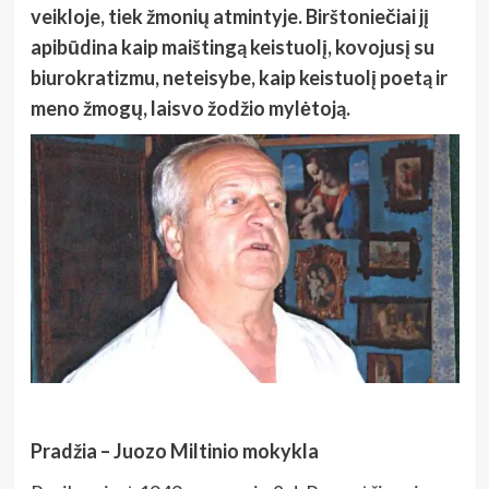
veikloje, tiek žmonių atmintyje. Birštoniečiai jį
apibūdina kaip maištingą keistuolį, kovojusį su
biurokratizmu, neteisybe, kaip keistuolį poetą ir
meno žmogų, laisvo žodžio mylėtoją.
Pradžia – Juozo Miltinio mokykla