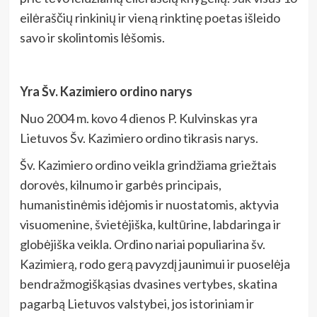
eilėraščių rinkinių ir vieną rinktinę poetas išleido
savo ir skolintomis lėšomis.
Yra Šv. Kazimiero ordino narys
Nuo 2004 m. kovo 4 dienos P. Kulvinskas yra
Lietuvos Šv. Kazimiero ordino tikrasis narys.
Šv. Kazimiero ordino veikla grindžiama griežtais
dorovės, kilnumo ir garbės principais,
humanistinėmis idėjomis ir nuostatomis, aktyvia
visuomenine, švietėjiška, kultūrine, labdaringa ir
globėjiška veikla. Ordino nariai populiarina šv.
Kazimierą, rodo gerą pavyzdį jaunimui ir puoselėja
bendražmogiškąsias dvasines vertybes, skatina
pagarbą Lietuvos valstybei, jos istoriniam ir