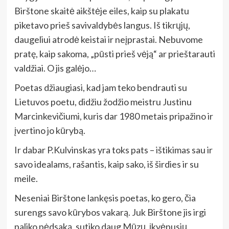
Birštone skaitė aikštėje eiles, kaip su plakatu
piketavo prieš savivaldybės langus. Iš tikrųjų,
daugeliui atrodė keistai ir neįprastai. Nebuvome
pratę, kaip sakoma, „pūsti prieš vėją“ ar prieštarauti
valdžiai. O jis galėjo…
Poetas džiaugiasi, kad jam teko bendrauti su
Lietuvos poetu, didžiu žodžio meistru Justinu
Marcinkevičiumi, kuris dar 1980 metais pripažino ir
įvertino jo kūrybą.
Ir dabar P.Kulvinskas yra toks pats – ištikimas sau ir
savo idealams, rašantis, kaip sako, iš širdies ir su
meile.
Neseniai Birštone lankęsis poetas, ko gero, čia
surengs savo kūrybos vakarą. Juk Birštone jis irgi
paliko pėdsaką, sutiko daug Mūzų, įkvėpusių