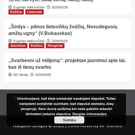
Eugenija Vaitkevičiūtė
2026/05/29
Kultūra
Lietuvoje
„Širdys – pilnos lietuviškų žodžių, Nesudegusių
amžių ugny“ (V.Bukauskas)
Eugenija Vaitkevičiūtė
2026/05/06
Jaunimas
Kultūra
Renginiai
„Svarbesni už milijoną“: projektas jaunimui apie tai,
kas iš tiesų svarbu
NG Media
2026/05/05
Reklama
Prenumerata
Prenumerata internetu
Informuojame, kad šioje svetainėje naudojami slapukai. Toliau
naršydami svetainėje sutinkate, kad slapukai atsirastų Jūsų
Šeimos kortelė
Redakcija
Kur įsigyti?
PDF
įrenginyje. Savo duotą sutikimą bet kada galėsite atšaukti
ištrindami įrašytus slapukus.
Daugiau informacijos.
Sutinku
Naujasis Gėlupis © 2022
|
CoverNews
by AF themes.