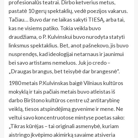
profesionalūs teatrai. Dirbo ketverius metus,
pastatė 10 gerų spektaklių, vedė poezijos vakarus.
Tačiau… Buvo dar ne laikas sakyti TIESĄ, arba tai,
kas ne visiems patiko. Tokia veikla buvo
draudžiama, o P. Kulvinskui buvo nurodyta statyti
linksmus spektaklius. Bet, anot pašnekovo, jis buvo
nusprendęs, kad ideologijai netarnaus ir jaunimui
bei savo artistams nemeluos. Juk jo credo –
„Draugas brangus, bet teisybė dar brangesnė“.
1980 metais P.Kulvinskas baigė Vilniaus kultūros
mokyklą ir tais pačiais metais buvo atleistas iš
darbo Birštono kultūros centre už antitarybinę
veiklą, tiesos atspindėjimą gyvenime ir mene. Ne
veltui savo koncentruotose mintyse poetas sako:
„Tikras kūrėjas – tai originali asmenybė, kuriam
aistringo įkvėpimo akimirką savaime atsiveria