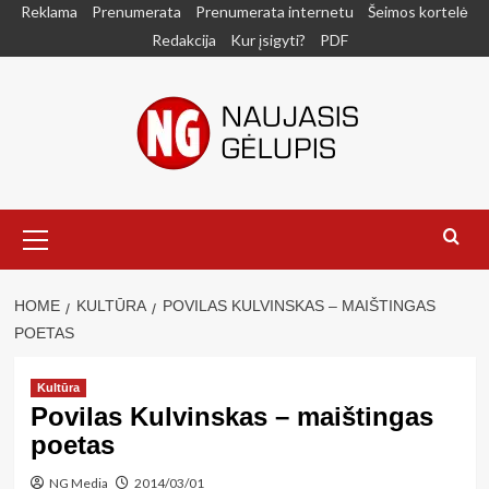
Skip
Reklama
Prenumerata
Prenumerata internetu
Šeimos kortelė
to
Redakcija
Kur įsigyti?
PDF
content
Primary
Menu
HOME
KULTŪRA
POVILAS KULVINSKAS – MAIŠTINGAS
POETAS
Kultūra
Povilas Kulvinskas – maištingas
poetas
NG Media
2014/03/01