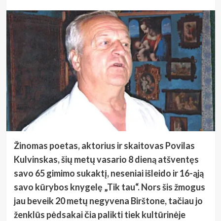
Žinomas poetas, aktorius ir skaitovas Povilas
Kulvinskas, šių metų vasario 8 dieną atšventęs
savo 65 gimimo sukaktį, neseniai išleido ir 16-ąją
savo kūrybos knygelę „Tik tau“. Nors šis žmogus
jau beveik 20 metų negyvena Birštone, tačiau jo
ženklūs pėdsakai čia palikti tiek kultūrinėje