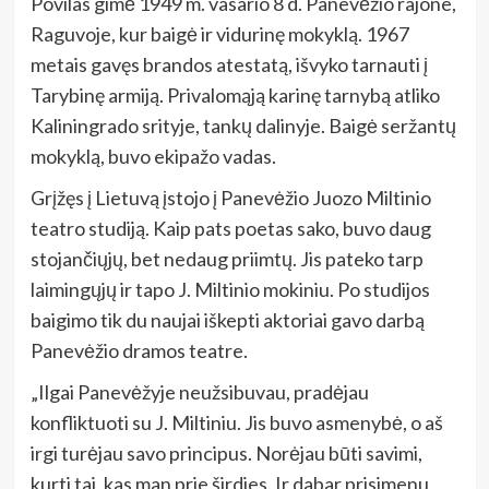
Povilas gimė 1949 m. vasario 8 d. Panevėžio rajone,
Raguvoje, kur baigė ir vidurinę mokyklą. 1967
metais gavęs brandos atestatą, išvyko tarnauti į
Tarybinę armiją. Privalomąją karinę tarnybą atliko
Kaliningrado srityje, tankų dalinyje. Baigė seržantų
mokyklą, buvo ekipažo vadas.
Grįžęs į Lietuvą įstojo į Panevėžio Juozo Miltinio
teatro studiją. Kaip pats poetas sako, buvo daug
stojančiųjų, bet nedaug priimtų. Jis pateko tarp
laimingųjų ir tapo J. Miltinio mokiniu. Po studijos
baigimo tik du naujai iškepti aktoriai gavo darbą
Panevėžio dramos teatre.
„Ilgai Panevėžyje neužsibuvau, pradėjau
konfliktuoti su J. Miltiniu. Jis buvo asmenybė, o aš
irgi turėjau savo principus. Norėjau būti savimi,
kurti tai, kas man prie širdies. Ir dabar prisimenu