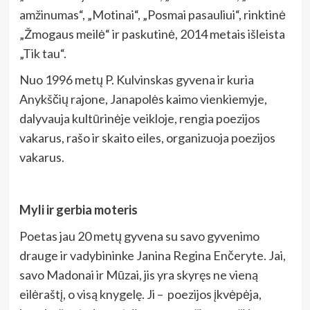
amžinumas“, „Motinai“, „Posmai pasauliui“, rinktinė
„Žmogaus meilė“ ir paskutinė, 2014 metais išleista
„Tik tau“.
Nuo 1996 metų P. Kulvinskas gyvena ir kuria
Anykščių rajone, Janapolės kaimo vienkiemyje,
dalyvauja kultūrinėje veikloje, rengia poezijos
vakarus, rašo ir skaito eiles, organizuoja poezijos
vakarus.
Myli ir gerbia moteris
Poetas jau 20 metų gyvena su savo gyvenimo
drauge ir vadybininke Janina Regina Enčeryte. Jai,
savo Madonai ir Mūzai, jis yra skyręs ne vieną
eilėraštį, o visą knygelę. Ji – poezijos įkvėpėja,