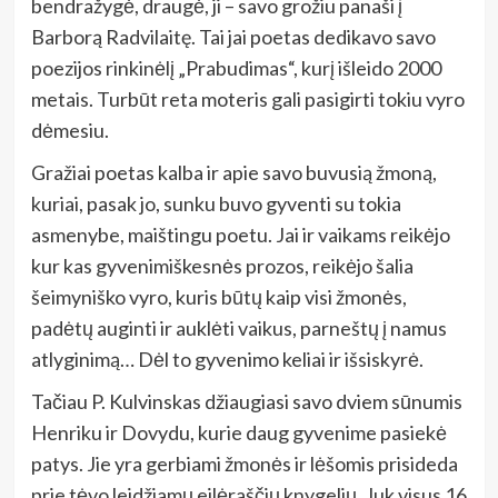
bendražygė, draugė, ji – savo grožiu panaši į
Barborą Radvilaitę. Tai jai poetas dedikavo savo
poezijos rinkinėlį „Prabudimas“, kurį išleido 2000
metais. Turbūt reta moteris gali pasigirti tokiu vyro
dėmesiu.
Gražiai poetas kalba ir apie savo buvusią žmoną,
kuriai, pasak jo, sunku buvo gyventi su tokia
asmenybe, maištingu poetu. Jai ir vaikams reikėjo
kur kas gyvenimiškesnės prozos, reikėjo šalia
šeimyniško vyro, kuris būtų kaip visi žmonės,
padėtų auginti ir auklėti vaikus, parneštų į namus
atlyginimą… Dėl to gyvenimo keliai ir išsiskyrė.
Tačiau P. Kulvinskas džiaugiasi savo dviem sūnumis
Henriku ir Dovydu, kurie daug gyvenime pasiekė
patys. Jie yra gerbiami žmonės ir lėšomis prisideda
prie tėvo leidžiamų eilėraščių knygelių. Juk visus 16