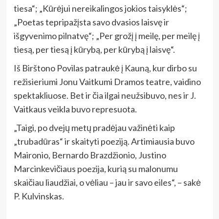
tiesa“; „Kūrėjui nereikalingos jokios taisyklės“;
„Poetas tepripažįsta savo dvasios laisvę ir
išgyvenimo pilnatvę“; „Per grožį į meilę, per meilę į
tiesą, per tiesą į kūrybą, per kūrybą į laisvę“.
Iš Birštono Povilas patraukė į Kauną, kur dirbo su
režisieriumi Jonu Vaitkumi Dramos teatre, vaidino
spektakliuose. Bet ir čia ilgai neužsibuvo, nes ir J.
Vaitkaus veikla buvo represuota.
„Taigi, po dvejų metų pradėjau važinėti kaip
„trubadūras“ ir skaityti poeziją. Artimiausia buvo
Maironio, Bernardo Brazdžionio, Justino
Marcinkevičiaus poezija, kurią su malonumu
skaičiau liaudžiai, o vėliau – jau ir savo eiles“, – sakė
P. Kulvinskas.