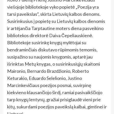
viešojoje bibliotekoje vyko popietė „Poezija yra
tarsi paveikslas“, skirta Lietuvių kalbos dienoms.
Susirinkusius į popietę su Lietuvių kalbos dienomis
ir artėjančia Tarptautine moters diena pasveikino
bibliotekos direktorė Daiva Čepeliauskienė.
Bibliotekoje susirinkę knygų mylėtojai su
bendraminčiais diskutavo rūpimomis temomis,
susipažino su naujomis knygomis, aptarė jau
išrinktas Metų knygas, o susirinkusiųjų skaitomi
Maironio, Bernardo Brazdžionio, Roberto
Keturakio, Eduardo Selelionio, Justino
Marcinkevičiaus poezijos posmai, suvirpinę
kiekvieno klausančiojo širdį, ramiai pasivaikščiojo
tarp knygų lentynų, gražiai prisiglaudė vieni prie
kitų, sukurdami poezijos paveikslą kalbai, gimtinei ir
Lietuvai.