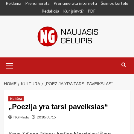
Skip
Reklama
Prenumerata
Prenumerata internetu
Šeimos kortelė
to
Redakcija
Kur įsigyti?
PDF
content
Primary
Menu
HOME
KULTŪRA
„POEZIJA YRA TARSI PAVEIKSLAS“
Kultūra
„Poezija yra tarsi paveikslas“
NG Media
2018/03/15
Kovo 7 dieną Prienų Justino Marcinkevičiaus