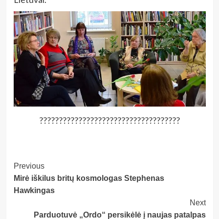
????????????????????????????????????
Post
Previous
Mirė iškilus britų kosmologas Stephenas
Navigation
Hawkingas
Next
Parduotuvė „Ordo“ persikėlė į naujas patalpas