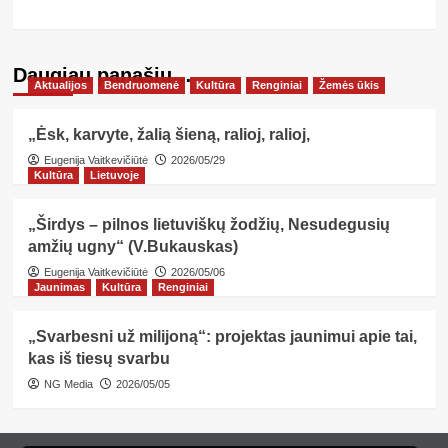
Daugiau panašių…
Aktualijos
Bendruomenė
Kultūra
Renginiai
Žemės ūkis
„Ėsk, karvyte, žalią šieną, ralioj, ralioj,
Eugenija Vaitkevičiūtė
2026/05/29
Kultūra
Lietuvoje
„Širdys – pilnos lietuviškų žodžių, Nesudegusių
amžių ugny“ (V.Bukauskas)
Eugenija Vaitkevičiūtė
2026/05/06
Jaunimas
Kultūra
Renginiai
„Svarbesni už milijoną“: projektas jaunimui apie tai,
kas iš tiesų svarbu
NG Media
2026/05/05