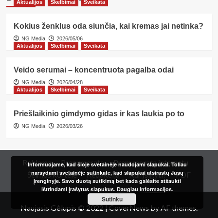
Aktualijos
Skelbimai
Sveikata
Kokius ženklus oda siunčia, kai kremas jai netinka?
NG Media
2026/05/06
Aktualijos
Skelbimai
Sveikata
Veido serumai – koncentruota pagalba odai
NG Media
2026/04/28
Aktualijos
Skelbimai
Sveikata
Priešlaikinio gimdymo gidas ir kas laukia po to
NG Media
2026/03/26
Reklama
Prenumerata
Prenumerata internetu
Informuojame, kad šioje svetainėje naudojami slapukai. Toliau
naršydami svetainėje sutinkate, kad slapukai atsirastų Jūsų
Šeimos kortelė
Redakcija
Kur įsigyti?
PDF
įrenginyje. Savo duotą sutikimą bet kada galėsite atšaukti
ištrindami įrašytus slapukus.
Daugiau informacijos.
Sutinku
Naujasis Gėlupis © 2022
|
CoverNews
by AF themes.