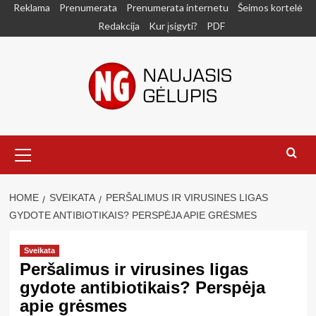
Skip
Reklama
Prenumerata
Prenumerata internetu
Šeimos kortelė
to
Redakcija
Kur įsigyti?
PDF
content
Primary
Menu
HOME
SVEIKATA
PERŠALIMUS IR VIRUSINES LIGAS
GYDOTE ANTIBIOTIKAIS? PERSPĖJA APIE GRĖSMES
Sveikata
Peršalimus ir virusines ligas
gydote antibiotikais? Perspėja
apie grėsmes