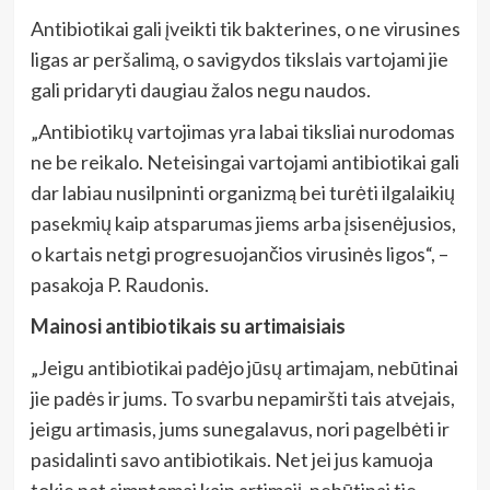
Antibiotikai gali įveikti tik bakterines, o ne virusines
ligas ar peršalimą, o savigydos tikslais vartojami jie
gali pridaryti daugiau žalos negu naudos.
„Antibiotikų vartojimas yra labai tiksliai nurodomas
ne be reikalo. Neteisingai vartojami antibiotikai gali
dar labiau nusilpninti organizmą bei turėti ilgalaikių
pasekmių kaip atsparumas jiems arba įsisenėjusios,
o kartais netgi progresuojančios virusinės ligos“, –
pasakoja P. Raudonis.
Mainosi antibiotikais su artimaisiais
„Jeigu antibiotikai padėjo jūsų artimajam, nebūtinai
jie padės ir jums. To svarbu nepamiršti tais atvejais,
jeigu artimasis, jums sunegalavus, nori pagelbėti ir
pasidalinti savo antibiotikais. Net jei jus kamuoja
tokie pat simptomai kaip artimąjį, nebūtinai tie