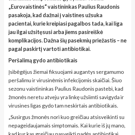
„Eurovaistinės“ vaistininkas Paulius Raudonis
pasakoja, kad dažnai į vaistines užsuka
pacientai, kurie kreipiasi pagalbos tada, kai liga
jau ilgai užsitęsusi arba jiems pasireiškė
komplikacijos. Dažna šių pasekmių priežastis – ne
pagal paskirtį vartoti antibiotikai.
Peršalimą gydo antibiotikais
Įsibėgėjus žiemai fiksuojami augantys sergamumo
peršalimu ir virusinėmis infekcijomis skaičiai. Šiuo
sezonu vaistininkas Paulius Raudonis pastebi, kad
žmonės neretu atveju yra linkę užsiimti savigyda ir
virusines ligas gydo tam neskirtais antibiotikais.
„Susirgus žmonės nori kuo greičiau atsisveikinti su
nepageidaujamais simptomais. Kai kurie iš jų mano,
kad kur kas greičiau pasveikti padės antibiotikai,