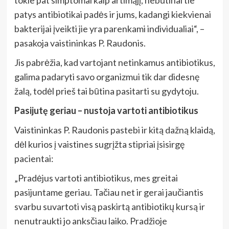
patys antibiotikai padės ir jums, kadangi kiekvienai
bakterijai įveikti jie yra parenkami individualiai“, –
pasakoja vaistininkas P. Raudonis.
Jis pabrėžia, kad vartojant netinkamus antibiotikus,
galima padaryti savo organizmui tik dar didesnę
žalą, todėl prieš tai būtina pasitarti su gydytoju.
Pasijutę geriau – nustoja vartoti antibiotikus
Vaistininkas P. Raudonis pastebi ir kitą dažną klaidą,
dėl kurios į vaistines sugrįžta stipriai įsisirgę
pacientai:
„Pradėjus vartoti antibiotikus, mes greitai
pasijuntame geriau. Tačiau net ir gerai jaučiantis
svarbu suvartoti visą paskirtą antibiotikų kursą ir
nenutraukti jo anksčiau laiko. Pradžioje