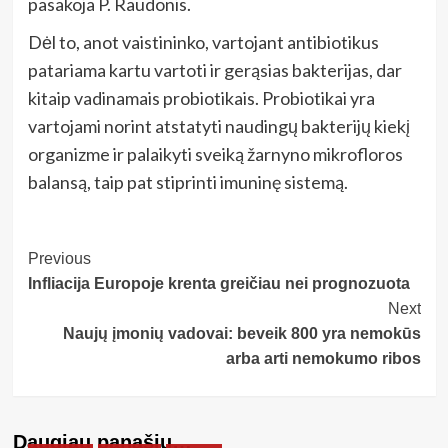
pasakoja P. Raudonis.
Dėl to, anot vaistininko, vartojant antibiotikus
patariama kartu vartoti ir gerąsias bakterijas, dar
kitaip vadinamais probiotikais. Probiotikai yra
vartojami norint atstatyti naudingų bakterijų kiekį
organizme ir palaikyti sveiką žarnyno mikrofloros
balansą, taip pat stiprinti imuninę sistemą.
Post
Previous
Infliacija Europoje krenta greičiau nei prognozuota
Navigation
Next
Naujų įmonių vadovai: beveik 800 yra nemokūs
arba arti nemokumo ribos
Daugiau panašių…