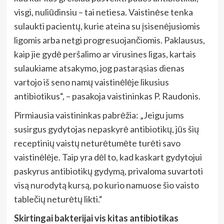
visgi, nuliūdinsiu – tai netiesa. Vaistinėse tenka
sulaukti pacientų, kurie ateina su įsisenėjusiomis
ligomis arba netgi progresuojančiomis. Paklausus,
kaip jie gydė peršalimo ar virusines ligas, kartais
sulaukiame atsakymo, jog pastarąsias dienas
vartojo iš seno namų vaistinėlėje likusius
antibiotikus“, – pasakoja vaistininkas P. Raudonis.
Pirmiausia vaistininkas pabrėžia: „Jeigu jums
susirgus gydytojas nepaskyrė antibiotikų, jūs šių
receptinių vaistų neturėtumėte turėti savo
vaistinėlėje. Taip yra dėl to, kad kaskart gydytojui
paskyrus antibiotikų gydymą, privaloma suvartoti
visą nurodytą kursą, po kurio namuose šio vaisto
tablečių neturėtų likti.“
Skirtingai bakterijai vis kitas antibiotikas