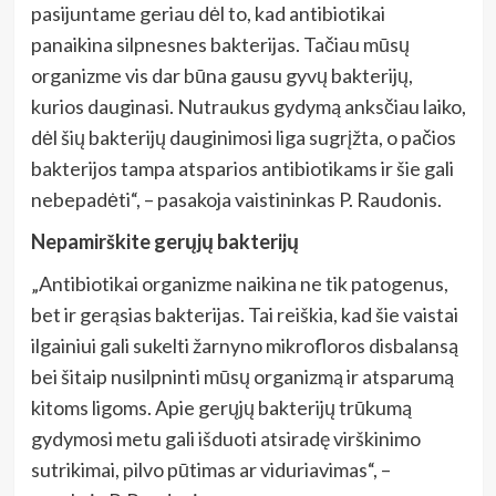
pasijuntame geriau dėl to, kad antibiotikai
panaikina silpnesnes bakterijas. Tačiau mūsų
organizme vis dar būna gausu gyvų bakterijų,
kurios dauginasi. Nutraukus gydymą anksčiau laiko,
dėl šių bakterijų dauginimosi liga sugrįžta, o pačios
bakterijos tampa atsparios antibiotikams ir šie gali
nebepadėti“, – pasakoja vaistininkas P. Raudonis.
Nepamirškite gerųjų bakterijų
„Antibiotikai organizme naikina ne tik patogenus,
bet ir gerąsias bakterijas. Tai reiškia, kad šie vaistai
ilgainiui gali sukelti žarnyno mikrofloros disbalansą
bei šitaip nusilpninti mūsų organizmą ir atsparumą
kitoms ligoms. Apie gerųjų bakterijų trūkumą
gydymosi metu gali išduoti atsiradę virškinimo
sutrikimai, pilvo pūtimas ar viduriavimas“, –