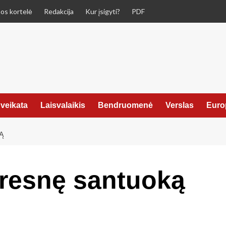
os kortelė
Redakcija
Kur įsigyti?
PDF
veikata
Laisvalaikis
Bendruomenė
Verslas
Euro
Ą
eresnę santuoką