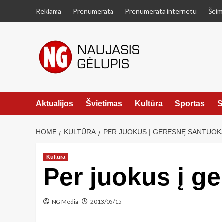
Skip
Reklama
Prenumerata
Prenumerata internetu
Šeim
to
content
Aktualijos
Švietimas
Kultūra
Sportas
S
HOME
KULTŪRA
PER JUOKUS Į GERESNĘ SANTUOK
Kultūra
Per juokus į g
NG Media
2013/05/15