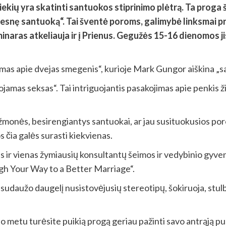
siekių yra skatinti santuokos stiprinimo plėtrą. Ta pro
snę santuoką“. Tai šventė poroms, galimybė linksmai prale
minaras atkeliauja ir į Prienus. Gegužės 15-16 dienomos 
mas apie dvejas smegenis“, kurioje Mark Gungor aiškina „sa
jamas seksas“. Tai intriguojantis pasakojimas apie penkis ži
žmonės, besirengiantys santuokai, ar jau susituokusios por
 čia galės surasti kiekvienas.
ir vienas žymiausių konsultantų šeimos ir vedybinio gyvenim
augh Your Way to a Better Marriage“.
sudaužo daugelį nusistovėjusių stereotipų, šokiruoja, stulbina
 metu turėsite puikią progą geriau pažinti savo antrąją pusę 