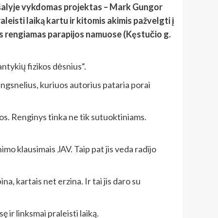
ga šalyje vykdomas projektas – Mark Gungor
isti laiką kartu ir kitomis akimis pažvelgti į
jis rengiamas parapijos namuose (Kęstučio g.
ntykių fizikos dėsnius“.
ngsnelius, kuriuos autorius pataria porai
os. Renginys tinka ne tik sutuoktiniams.
o klausimais JAV. Taip pat jis veda radijo
, kartais net erzina. Ir tai jis daro su
ir linksmai praleisti laiką.