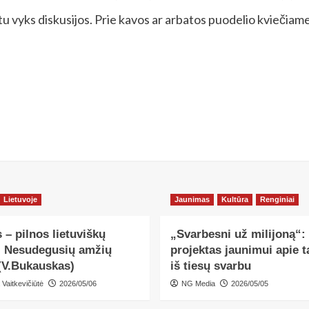
yks diskusijos. Prie kavos ar arbatos puodelio kviečiame a
Lietuvoje
Jaunimas
Kultūra
Renginiai
 – pilnos lietuviškų
„Svarbesni už milijoną“:
, Nesudegusių amžių
projektas jaunimui apie ta
(V.Bukauskas)
iš tiesų svarbu
 Vaitkevičiūtė
2026/05/06
NG Media
2026/05/05