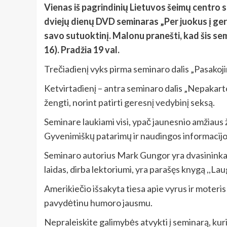
Vienas iš pagrindinių Lietuvos šeimų centro 
dviejų dienų DVD seminaras „Per juokus į gere
savo sutuoktinį. Malonu pranešti, kad šis se
16). Pradžia 19 val.
Trečiadienį vyks pirma seminaro dalis „Pasakoji
Ketvirtadienį – antra seminaro dalis „Nepakarto
žengti, norint patirti geresnį vedybinį seksą.
Seminare laukiami visi, ypač jaunesnio amžiaus 
Gyvenimiškų patarimų ir naudingos informacijos
Seminaro autorius Mark Gungor yra dvasininkas 
laidas, dirba lektoriumi, yra parašęs knygą ,,L
Amerikiečio išsakyta tiesa apie vyrus ir moteris 
pavydėtinu humoro jausmu.
Nepraleiskite galimybės atvykti į seminarą, kurio