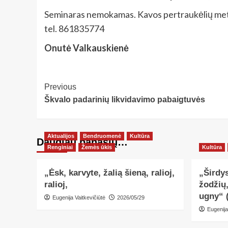
Seminaras nemokamas. Kavos pertraukėlių metu v
tel. 861835774
Onutė Valkauskienė
Post
Previous
Škvalo padarinių likvidavimo pabaigtuvės
Navigation
Aktualijos
Bendruomenė
Kultūra
Daugiau panašių…
Renginiai
Žemės ūkis
Kultūra
„Ėsk, karvyte, žalią šieną, ralioj,
„Širdys
ralioj,
žodžių
ugny“ 
Eugenija Vaitkevičiūtė
2026/05/29
Eugenija