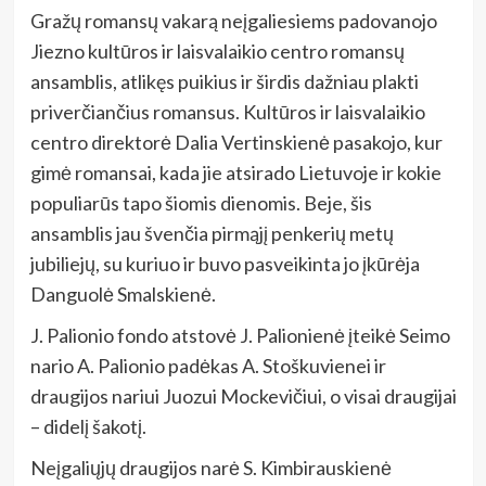
Gražų romansų vakarą neįgaliesiems padovanojo
Jiezno kultūros ir laisvalaikio centro romansų
ansamblis, atlikęs puikius ir širdis dažniau plakti
priverčiančius romansus. Kultūros ir laisvalaikio
centro direktorė Dalia Vertinskienė pasakojo, kur
gimė romansai, kada jie atsirado Lietuvoje ir kokie
populiarūs tapo šiomis dienomis. Beje, šis
ansamblis jau švenčia pirmąjį penkerių metų
jubiliejų, su kuriuo ir buvo pasveikinta jo įkūrėja
Danguolė Smalskienė.
J. Palionio fondo atstovė J. Palionienė įteikė Seimo
nario A. Palionio padėkas A. Stoškuvienei ir
draugijos nariui Juozui Mockevičiui, o visai draugijai
– didelį šakotį.
Neįgaliųjų draugijos narė S. Kimbirauskienė