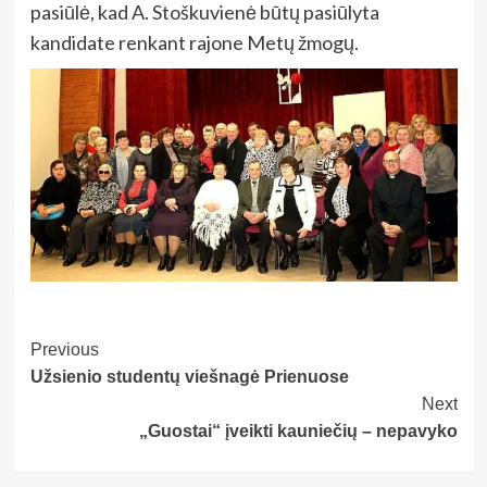
pasiūlė, kad A. Stoškuvienė būtų pasiūlyta
kandidate renkant rajone Metų žmogų.
Post
Previous
Užsienio studentų viešnagė Prienuose
Navigation
Next
„Guostai“ įveikti kauniečių – nepavyko