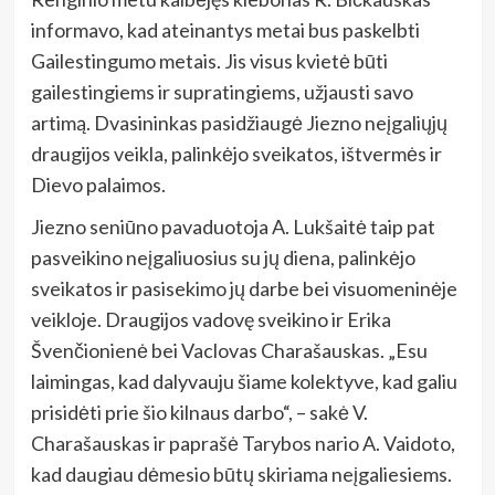
informavo, kad ateinantys metai bus paskelbti
Gailestingumo metais. Jis visus kvietė būti
gailestingiems ir supratingiems, užjausti savo
artimą. Dvasininkas pasidžiaugė Jiezno neįgaliųjų
draugijos veikla, palinkėjo sveikatos, ištvermės ir
Dievo palaimos.
Jiezno seniūno pavaduotoja A. Lukšaitė taip pat
pasveikino neįgaliuosius su jų diena, palinkėjo
sveikatos ir pasisekimo jų darbe bei visuomeninėje
veikloje. Draugijos vadovę sveikino ir Erika
Švenčionienė bei Vaclovas Charašauskas. „Esu
laimingas, kad dalyvauju šiame kolektyve, kad galiu
prisidėti prie šio kilnaus darbo“, – sakė V.
Charašauskas ir paprašė Tarybos nario A. Vaidoto,
kad daugiau dėmesio būtų skiriama neįgaliesiems.