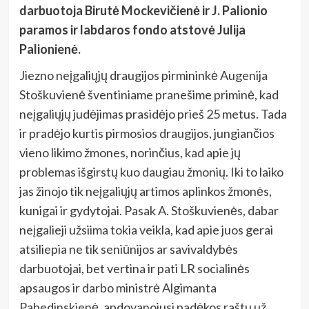
darbuotoja Birutė Mockevičienė ir J. Palionio
paramos ir labdaros fondo atstovė Julija
Palionienė.
Jiezno neįgaliųjų draugijos pirmininkė Augenija
Stoškuvienė šventiniame pranešime priminė, kad
neįgaliųjų judėjimas prasidėjo prieš 25 metus. Tada
ir pradėjo kurtis pirmosios draugijos, jungiančios
vieno likimo žmones, norinčius, kad apie jų
problemas išgirstų kuo daugiau žmonių. Iki to laiko
jas žinojo tik neįgaliųjų artimos aplinkos žmonės,
kunigai ir gydytojai. Pasak A. Stoškuvienės, dabar
neįgalieji užsiima tokia veikla, kad apie juos gerai
atsiliepia ne tik seniūnijos ar savivaldybės
darbuotojai, bet vertina ir pati LR socialinės
apsaugos ir darbo ministrė Algimanta
Pabedinskienė, apdovanojusi padėkos raštu už