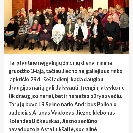
Tarptautinė neįgaliųjų žmonių diena minima
gruodžio 3-iąją, tačiau Jiezno neįgalieji susirinko
lapkričio 28 d., šeštadienį, kada daugiau
draugijos narių gali dalyvauti. Į renginį atvyko ne
tik draugijos nariai, bet ir nemažas būrys svečių.
Tarp jų buvo LR Seimo nario Andriaus Palionio
padėjėjas Arūnas Vaidogas, Jiezno klebonas
Rolandas Bičkauskas, Jiezno seniūno
pavaduotoja Asta Lukšaitė, socialinė