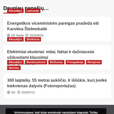
Daugiau panašių…
Aktualijos
Lietuvoje
Energetikos viceministrės pareigas pradeda eiti
Karolina Štelmokaitė
NG Media
2026/08/03
Aktualijos
Skelbimai
Elektriniai skuteriai: mitai, faktai ir dažniausiai
užduodami klausimai
Aktualijos
Bendruomenė
Birštonas
Fotogalerija
Renginiai
NG
2026/07/30
Sportas
300 laiptelių. 55 metrai aukščio. Ir iššūkis, kurį įveikė
kiekvienas dalyvis (Fotoreportažas)
NG
2026/07/21
Reklama
Prenumerata
Prenumerata internetu
Informuojame, kad šioje svetainėje naudojami slapukai. Toliau