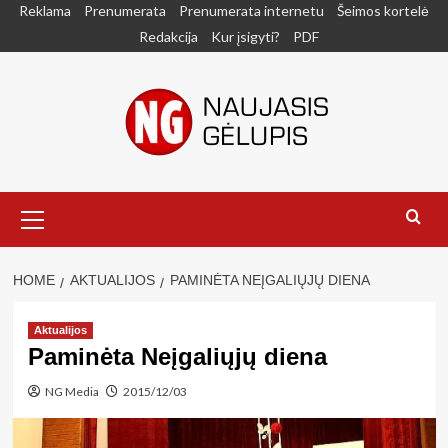
Skip
Reklama
Prenumerata
Prenumerata internetu
Šeimos kortelė
to
Redakcija
Kur įsigyti?
PDF
content
Primary
Menu
HOME
AKTUALIJOS
PAMINĖTA NEĮGALIŲJŲ DIENA
Aktualijos
Paminėta Neįgaliųjų diena
NG Media
2015/12/03