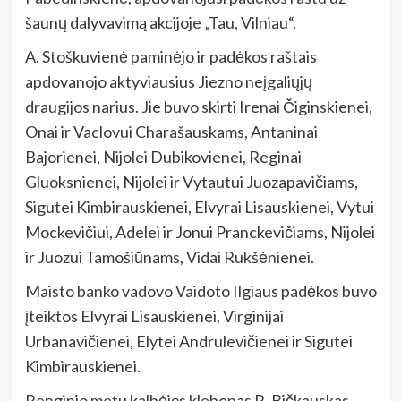
šaunų dalyvavimą akcijoje „Tau, Vilniau“.
A. Stoškuvienė paminėjo ir padėkos raštais
apdovanojo aktyviausius Jiezno neįgaliųjų
draugijos narius. Jie buvo skirti Irenai Čiginskienei,
Onai ir Vaclovui Charašauskams, Antaninai
Bajorienei, Nijolei Dubikovienei, Reginai
Gluoksnienei, Nijolei ir Vytautui Juozapavičiams,
Sigutei Kimbirauskienei, Elvyrai Lisauskienei, Vytui
Mockevičiui, Adelei ir Jonui Pranckevičiams, Nijolei
ir Juozui Tamošiūnams, Vidai Rukšėnienei.
Maisto banko vadovo Vaidoto Ilgiaus padėkos buvo
įteiktos Elvyrai Lisauskienei, Virginijai
Urbanavičienei, Elytei Andrulevičienei ir Sigutei
Kimbirauskienei.
Renginio metu kalbėjęs klebonas R. Bičkauskas