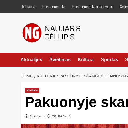
Skip
Reklama
Prenumerata
Prenumerata internetu
Šeim
to
content
Aktualijos
Švietimas
Kultūra
Sportas
S
HOME
KULTŪRA
PAKUONYJE SKAMBĖJO DAINOS M
Kultūra
Pakuonyje ska
NG Media
2018/05/06