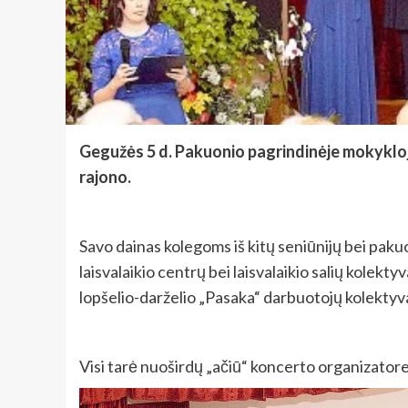
Gegužės 5 d. Pakuonio pagrindinėje mokykloje
rajono.
Savo dainas kolegoms iš kitų seniūnijų bei pakuo
laisvalaikio centrų bei laisvalaikio salių kolek
lopšelio-darželio „Pasaka“ darbuotojų kolektyv
Visi tarė nuoširdų „ačiū“ koncerto organizatorei