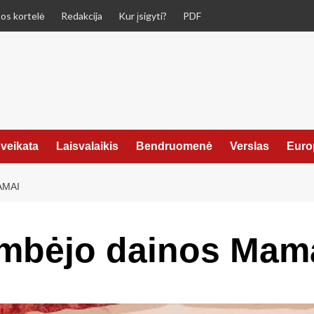
os kortelė
Redakcija
Kur įsigyti?
PDF
veikata
Laisvalaikis
Bendruomenė
Verslas
Euro
AMAI
mbėjo dainos Mam