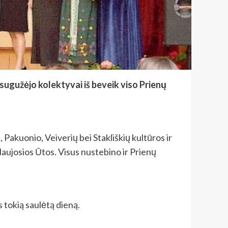
sugužėjo kolektyvai iš beveik viso Prienų
 Pakuonio, Veiverių bei Stakliškių kultūros ir
 Naujosios Ūtos. Visus nustebino ir Prienų
s tokią saulėtą dieną.