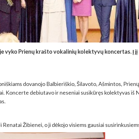
 vyko Prienų krašto vokalinių kolektyvų koncertas. Į jį 
niškiams dovanojo Balbieriškio, Šilavoto, Ašmintos, Prienų,
tyvai. Koncerte debiutavo ir neseniai susikūręs kolektyvas iš
as.
 Renatai Žibienei, o ji dėkojo visiems gausiai susirinkusiem