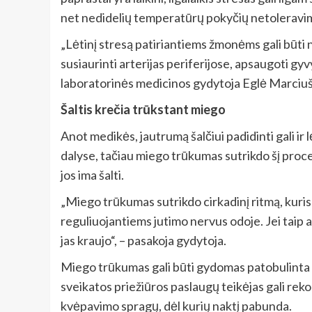
net nedidelių temperatūrų pokyčių netoleravi
„Lėtinį stresą patiriantiems žmonėms gali būti 
susiaurinti arterijas periferijose, apsaugoti gyv
laboratorinės medicinos gydytoja Eglė Marciu
Šaltis krečia trūkstant miego
Anot medikės, jautrumą šalčiui padidinti gali ir
dalyse, tačiau miego trūkumas sutrikdo šį proce
jos ima šalti.
„Miego trūkumas sutrikdo cirkadinį ritmą, kuris
reguliuojantiems jutimo nervus odoje. Jei taip
jas kraujo“, – pasakoja gydytoja.
Miego trūkumas gali būti gydomas patobulinta mi
sveikatos priežiūros paslaugų teikėjas gali re
kvėpavimo spragų, dėl kurių naktį pabunda.