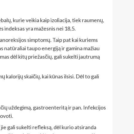
lų, kurie veikia kaip izoliacija, tiek raumenų,
sės indeksas yra mažesnis nei 18,5.
iš anoreksijos simptomų. Taip pat kai kuriems
as natūraliai taupo energiją ir gamina mažiau
mas dėl kitų priežasčių, gali sukelti jautrumą
lorijų skaičių, kai kūnas ilsisi. Dėl to gali
laučių uždegimą, gastroenteritą ir pan. Infekcijos
ovoti.
 gali sukelti refleksą, dėl kurio atsiranda