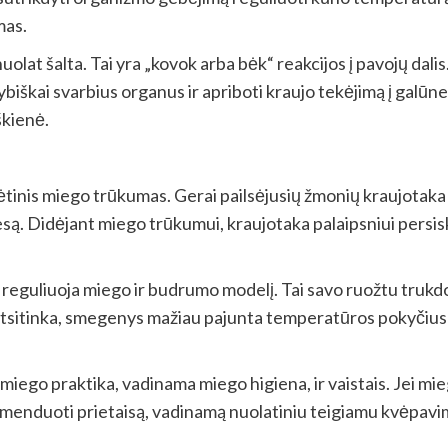
mas.
nuolat šalta. Tai yra „kovok arba bėk“ reakcijos į pavojų 
ybiškai svarbius organus ir apriboti kraujo tekėjimą į galūnes
škienė.
 lėtinis miego trūkumas. Gerai pailsėjusių žmonių kraujotaka 
są. Didėjant miego trūkumui, kraujotaka palaipsniui persiski
 reguliuoja miego ir budrumo modelį. Tai savo ruožtu trukd
 atsitinka, smegenys mažiau pajunta temperatūros pokyčius 
ego praktika, vadinama miego higiena, ir vaistais. Jei mieg
komenduoti prietaisą, vadinamą nuolatiniu teigiamu kvėpavi