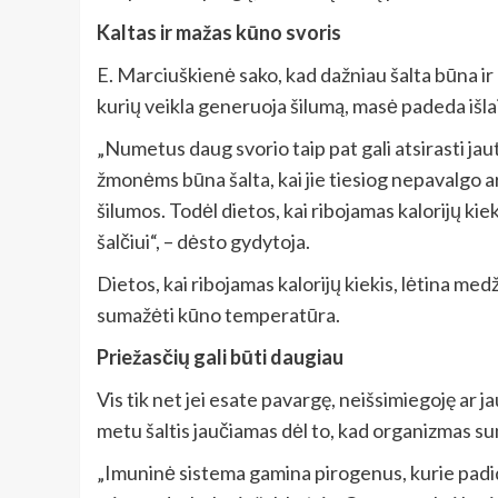
Kaltas ir mažas kūno svoris
E. Marciuškienė sako, kad dažniau šalta būna ir
kurių veikla generuoja šilumą, masė padeda išlai
„Numetus daug svorio taip pat gali atsirasti jau
žmonėms būna šalta, kai jie tiesiog nepavalgo ar
šilumos. Todėl dietos, kai ribojamas kalorijų kie
šalčiui“, – dėsto gydytoja.
Dietos, kai ribojamas kalorijų kiekis, lėtina me
sumažėti kūno temperatūra.
Priežasčių gali būti daugiau
Vis tik net jei esate pavargę, neišsimiegoję ar ja
metu šaltis jaučiamas dėl to, kad organizmas s
„Imuninė sistema gamina pirogenus, kurie padidin