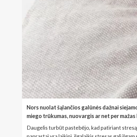
Nors nuolat šąlančios galūnės dažnai siejamo
miego trūkumas, nuovargis ar net per mažas kū
Daugelis turbūt pastebėjo, kad patiriant stresą 
paprastai yra laikini, ilgalaikis stresas gali il