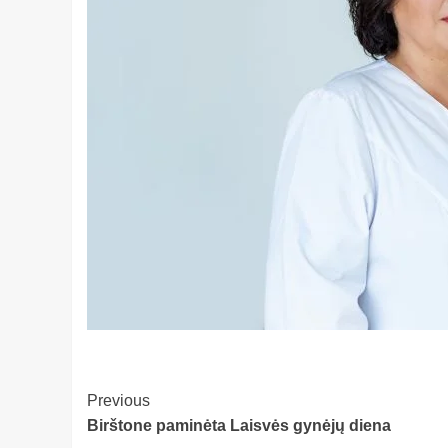
Post
Previous
Birštone paminėta Laisvės gynėjų diena
Navigation