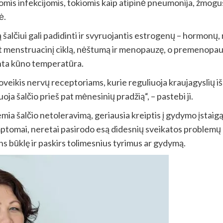
iomis infekcijomis, tokiomis kaip atipinė pneumonija, žmogus
ė.
šalčiui gali padidinti ir svyruojantis estrogenų – hormonų,
ant menstruacinį ciklą, nėštumą ir menopauzę, o premenopau
enta kūno temperatūra.
ikis nervų receptoriams, kurie reguliuoja kraujagyslių išs
oja šalčio prieš pat mėnesinių pradžią“, – pastebi ji.
mia šalčio netoleravimą, geriausia kreiptis į gydymo įstaigą 
imptomai, neretai pasirodo esą didesnių sveikatos problemų 
ns būklę ir paskirs tolimesnius tyrimus ar gydymą.