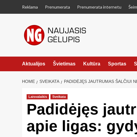
Skip
Reklama
Prenumerata
Prenumerata internetu
Šeim
to
content
Aktualijos
Švietimas
Kultūra
Sportas
S
HOME
SVEIKATA
PADIDĖJĘS JAUTRUMAS ŠALČIUI N
Laisvalaikis
Sveikata
Padidėjęs jautr
apie ligas: gyd