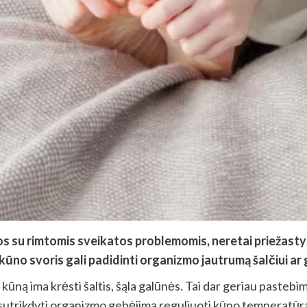
s su rimtomis sveikatos problemomis, neretai priežastys
no svoris gali padidinti organizmo jautrumą šalčiui ar g
kūną ima krėsti šaltis, šąla galūnės. Tai dar geriau pasteb
gam sutrikdyti organizmo gebėjimą reguliuoti kūno temperatūrą