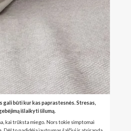
 gali būti kur kas paprastesnės. Stresas,
ebėjimą išlaikyti šilumą.
ima, kai trūksta miego. Nors tokie simptomai
. Dėl to padidėja jautrumas šalčiui ir atsiranda