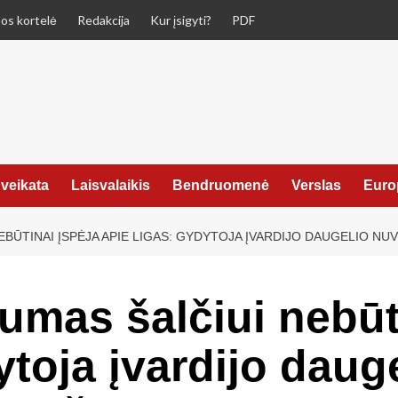
os kortelė
Redakcija
Kur įsigyti?
PDF
veikata
Laisvalaikis
Bendruomenė
Verslas
Euro
EBŪTINAI ĮSPĖJA APIE LIGAS: GYDYTOJA ĮVARDIJO DAUGELIO NU
umas šalčiui nebūt
ytoja įvardijo daug