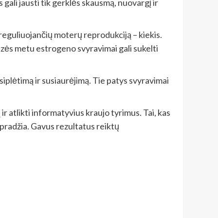
 gali jausti tik gerklės skausmą, nuovargį ir
 reguliuojančių moterų reprodukciją – kiekis.
zės metu estrogeno svyravimai gali sukelti
iplėtimą ir susiaurėjimą. Tie patys svyravimai
ir atlikti informatyvius kraujo tyrimus. Tai, kas
pradžia. Gavus rezultatus reiktų