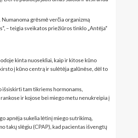
dalis. Numanoma grėsmė verčia organizmą
“, – teigia sveikatos priežiūros tinklo „Antėja“
odoje kinta nuosekliai, kaip ir kitose kūno
rsto į kūno centrą ir sulėtėja galūnėse, dėl to
o išsiskirti tam tikriems hormonams,
rankose ir kojose bei miego metu nenukreipia į
o apnėja sukelia lėtinį miego sutrikimą,
mo takų slėgiu (CPAP), kad pacientas išvengtų