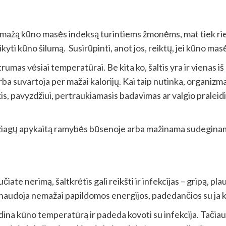
 mažą kūno masės indeksą turintiems žmonėms, mat tiek rieba
kyti kūno šilumą. Susirūpinti, anot jos, reiktų, jei kūno ma
trumas vėsiai temperatūrai. Be kita ko, šaltis yra ir vienas 
ba suvartoja per mažai kalorijų. Kai taip nutinka, organizm
kis, pavyzdžiui, pertraukiamasis badavimas ar valgio praleidi
džiagų apykaitą ramybės būsenoje arba mažinama sudeginamų ka
učiate nerimą, šaltkrėtis gali reikšti ir infekcijas – gripą, p
unaudoja nemažai papildomos energijos, padedančios su ja k
a kūno temperatūrą ir padeda kovoti su infekcija. Tačiau jie