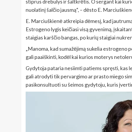
stiprus drebulys ir šaltkrėtis. O sergant kai kur
nuolatinį šalčio jausmą“, – dėsto E. Marciuškien
E. Marciuškienė atkreipia dėmesį, kad jautrumą 
Estrogeno lygis keičiasi visą gyvenimą, įskait
staigias karščio bangas, po kurių staigiai nukr
„Manoma, kad sumažėjimą sukelia estrogeno pove
gali paaiškinti, kodėl kai kurios moterys netoleru
Gydytoja pataria nesiimti patiems spręsti, kas le
gali atrodyti tik pervargimo ar prasto miego s
pasikonsultuoti su šeimos gydytoju, kuris įverti