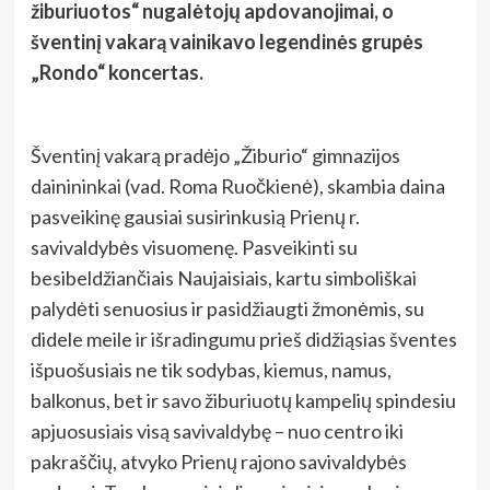
žiburiuotos“ nugalėtojų apdovanojimai, o
šventinį vakarą vainikavo legendinės grupės
„Rondo“ koncertas.
Šventinį vakarą pradėjo „Žiburio“ gimnazijos
dainininkai (vad. Roma Ruočkienė), skambia daina
pasveikinę gausiai susirinkusią Prienų r.
savivaldybės visuomenę. Pasveikinti su
besibeldžiančiais Naujaisiais, kartu simboliškai
palydėti senuosius ir pasidžiaugti žmonėmis, su
didele meile ir išradingumu prieš didžiąsias šventes
išpuošusiais ne tik sodybas, kiemus, namus,
balkonus, bet ir savo žiburiuotų kampelių spindesiu
apjuosusiais visą savivaldybę – nuo centro iki
pakraščių, atvyko Prienų rajono savivaldybės