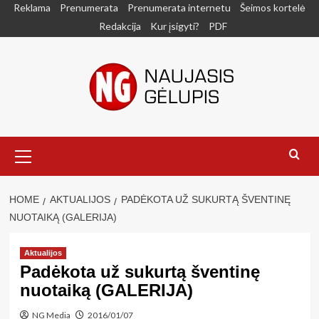
Skip
Reklama
Prenumerata
Prenumerata internetu
Šeimos kortelė
to
Redakcija
Kur įsigyti?
PDF
content
Primary
Menu
HOME
AKTUALIJOS
PADĖKOTA UŽ SUKURTĄ ŠVENTINĘ
NUOTAIKĄ (GALERIJA)
Aktualijos
Padėkota už sukurtą šventinę
nuotaiką (GALERIJA)
NG Media
2016/01/07