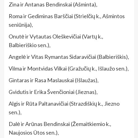
Zina ir Antanas Bendinskai (Ašminta),
Roma ir Gediminas Barščiai (Strielčių k., Ašmintos
seniūnija),
Onutė ir Vytautas Oleškevičiai (Vartų k.,
Balbieriškio sen.),
Angelė ir Vitas Rymantas Sidaravičiai (Balbieriškis),
Vilma ir Montvidas Vilkai (Gražučių k., Išlaužo sen.),
Gintaras ir Rasa Maslauskai (Išlaužas),
Gvidutis ir Erika Švenčioniai (Jieznas),
Algis ir Rūta Paltanavičiai (Strazdiškių k., Jiezno
sen.),
Dalė ir Arūnas Bendinskai (Žemaitkiemio k.,
Naujosios Ūtos sen.),