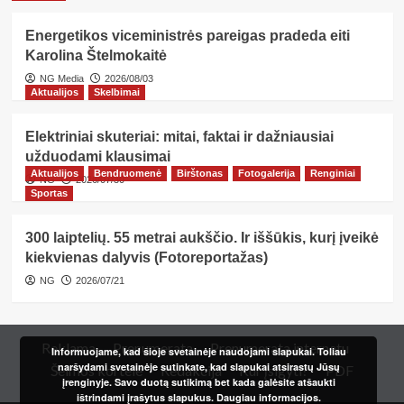
Energetikos viceministrės pareigas pradeda eiti
Karolina Štelmokaitė
NG Media
2026/08/03
Aktualijos
Skelbimai
Elektriniai skuteriai: mitai, faktai ir dažniausiai
užduodami klausimai
Aktualijos
Bendruomenė
Birštonas
Fotogalerija
Renginiai
NG
2026/07/30
Sportas
300 laiptelių. 55 metrai aukščio. Ir iššūkis, kurį įveikė
kiekvienas dalyvis (Fotoreportažas)
NG
2026/07/21
Reklama
Prenumerata
Prenumerata internetu
Informuojame, kad šioje svetainėje naudojami slapukai. Toliau
naršydami svetainėje sutinkate, kad slapukai atsirastų Jūsų
Šeimos kortelė
Redakcija
Kur įsigyti?
PDF
įrenginyje. Savo duotą sutikimą bet kada galėsite atšaukti
ištrindami įrašytus slapukus.
Daugiau informacijos.