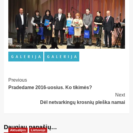
Post
Previous
Pradedame 2016-uosius. Ko tikimės?
Navigation
Next
Dėl netvarkingų krosnių pleška namai
Daugiau panašių…
Aktualijos
Lietuvoje