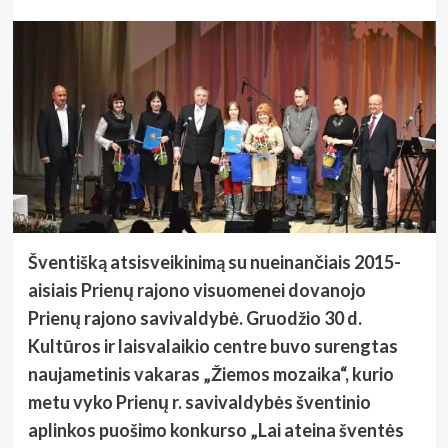
Šventišką atsisveikinimą su nueinančiais 2015-
aisiais Prienų rajono visuomenei dovanojo
Prienų rajono savivaldybė. Gruodžio 30 d.
Kultūros ir laisvalaikio centre buvo surengtas
naujametinis vakaras „Žiemos mozaika“, kurio
metu vyko Prienų r. savivaldybės šventinio
aplinkos puošimo konkurso „Lai ateina šventės