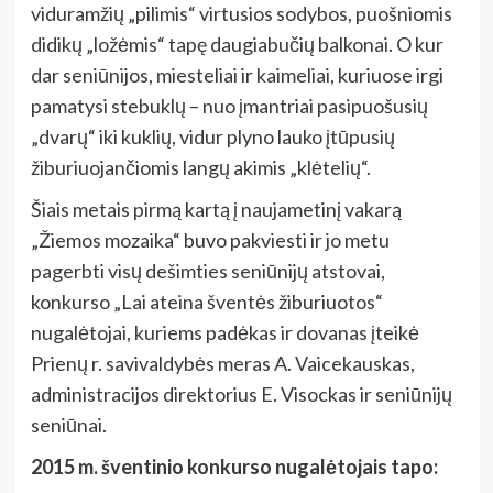
viduramžių „pilimis“ virtusios sodybos, puošniomis
didikų „ložėmis“ tapę daugiabučių balkonai. O kur
dar seniūnijos, miesteliai ir kaimeliai, kuriuose irgi
pamatysi stebuklų – nuo įmantriai pasipuošusių
„dvarų“ iki kuklių, vidur plyno lauko įtūpusių
žiburiuojančiomis langų akimis „klėtelių“.
Šiais metais pirmą kartą į naujametinį vakarą
„Žiemos mozaika“ buvo pakviesti ir jo metu
pagerbti visų dešimties seniūnijų atstovai,
konkurso „Lai ateina šventės žiburiuotos“
nugalėtojai, kuriems padėkas ir dovanas įteikė
Prienų r. savivaldybės meras A. Vaicekauskas,
administracijos direktorius E. Visockas ir seniūnijų
seniūnai.
2015 m. šventinio konkurso nugalėtojais tapo: