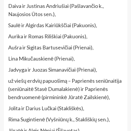
Daiva ir Justinas Andriušiai (Pašlavančio k.,
Naujosios Ūtos sen.),
Saulė ir Algirdas Kairiūkščiai (Pakuonis),
Aurika ir Romas Riliškiai (Pakuonis),
Aušra ir Sigitas Bartusevičiai (Prienai),
Lina Mikučauskienė (Prienai),
Jadvyga ir Juozas Simanavičiai (Prienai),
už viešų erdvių papuošimą – Paprienės seniūnaitija
(seniūnaitė Stasė Dumalakienė) ir Paprienės
bendruomenė (pirmininkė Jūratė Zailskienė),
Jolita ir Darius Lučkai (Stakliškės),
Rima Sugintienė (Vyšniūnų k., Stakliškių sen.),
Jūratė ir Algis Nėniai (Šilavotas),