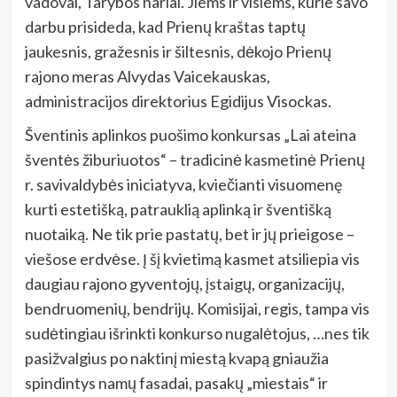
vadovai, Tarybos nariai. Jiems ir visiems, kurie savo
darbu prisideda, kad Prienų kraštas taptų
jaukesnis, gražesnis ir šiltesnis, dėkojo Prienų
rajono meras Alvydas Vaicekauskas,
administracijos direktorius Egidijus Visockas.
Šventinis aplinkos puošimo konkursas „Lai ateina
šventės žiburiuotos“ – tradicinė kasmetinė Prienų
r. savivaldybės iniciatyva, kviečianti visuomenę
kurti estetišką, patrauklią aplinką ir šventišką
nuotaiką. Ne tik prie pastatų, bet ir jų prieigose –
viešose erdvėse. Į šį kvietimą kasmet atsiliepia vis
daugiau
rajono gyventojų, įstaigų, organizacijų,
bendruomenių, bendrijų. Komisijai, regis, tampa vis
sudėtingiau išrinkti konkurso nugalėtojus, …nes tik
pasižvalgius po naktinį miestą kvapą gniaužia
spindintys namų fasadai, pasakų „miestais“ ir