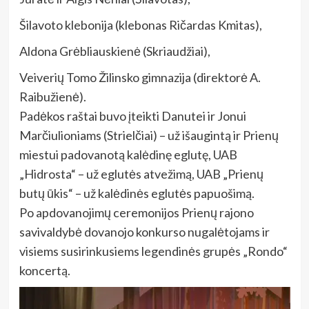
Šilavoto klebonija (klebonas Ričardas Kmitas),
Aldona Grėbliauskienė (Skriaudžiai),
Veiverių Tomo Žilinsko gimnazija (direktorė A.
Raibužienė).
Padėkos raštai buvo įteikti Danutei ir Jonui
Marčiulioniams (Strielčiai) – už išaugintą ir Prienų
miestui padovanotą kalėdinę eglutę, UAB
„Hidrosta“ – už eglutės atvežimą, UAB „Prienų
butų ūkis“ – už kalėdinės eglutės papuošimą.
Po apdovanojimų ceremonijos Prienų rajono
savivaldybė dovanojo konkurso nugalėtojams ir
visiems susirinkusiems legendinės grupės „Rondo“
koncertą.