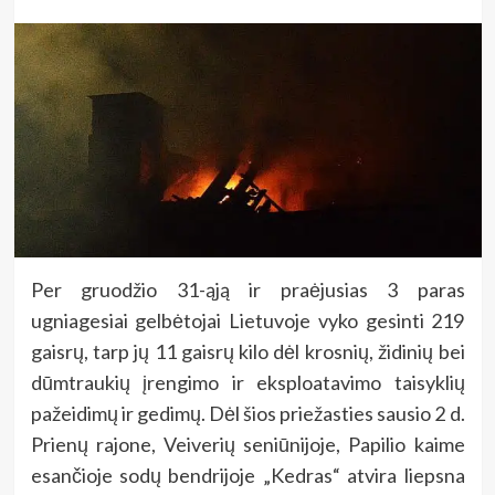
Per gruodžio 31-ąją ir praėjusias 3 paras
ugniagesiai gelbėtojai Lietuvoje vyko gesinti 219
gaisrų, tarp jų 11 gaisrų kilo dėl krosnių, židinių bei
dūmtraukių įrengimo ir eksploatavimo taisyklių
pažeidimų ir gedimų. Dėl šios priežasties sausio 2 d.
Prienų rajone, Veiverių seniūnijoje, Papilio kaime
esančioje sodų bendrijoje „Kedras“ atvira liepsna