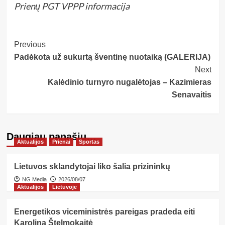
Prienų PGT VPPP informacija
Post
Previous
Padėkota už sukurtą šventinę nuotaiką (GALERIJA)
Navigation
Next
Kalėdinio turnyro nugalėtojas – Kazimieras
Senavaitis
Daugiau panašių…
Aktualijos
Prienai
Sportas
Lietuvos sklandytojai liko šalia prizininkų
NG Media
2026/08/07
Aktualijos
Lietuvoje
Energetikos viceministrės pareigas pradeda eiti
Karolina Štelmokaitė