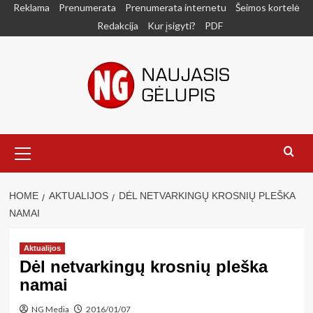
Skip
Reklama
Prenumerata
Prenumerata internetu
Šeimos kortelė
to
Redakcija
Kur įsigyti?
PDF
content
Primary
Menu
HOME
AKTUALIJOS
DĖL NETVARKINGŲ KROSNIŲ PLEŠKA
NAMAI
Aktualijos
Dėl netvarkingų krosnių pleška
namai
NG Media
2016/01/07