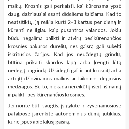
malkų. Krosnis gali perkaisti, kai kūrenama ypač
daug, dažniausiai esant dideliems šalčiams. Kad to
neatsitiktų, ją reikia kurti 2–3 kartus per dieną ir
kūrenti ne ilgiau kaip pusantros valandos. Jokiu
būdu negalima palikti ir atvirų besikūrenančios
krosnies pakuros durelių, nes gaisrą gali sukelti
iškritusios žarijos. Kad jos neuždegtų grindų,
būtina prikalti skardos lapą arba įrengti kitą
nedegų pagrindą. Užsidegti gali ir ant krosnių arba
arti jų džiovinamos malkos ar laikomos degiosios
medžiagos. Be to, niekada nereikėtų išeiti iš namų
ir palikti besikūrenančios krosnies.
Jei norite būti saugūs, įsigykite ir gyvenamosiose
patalpose įsirenkite autonominius dūmų jutiklius,
kurie įspės apie kilusį gaisrą.