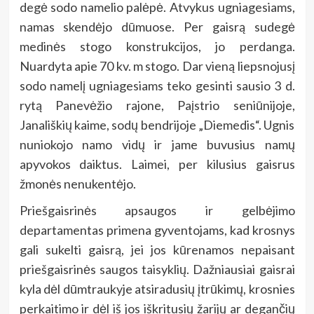
degė sodo namelio palėpė. Atvykus ugniagesiams,
namas skendėjo dūmuose. Per gaisrą sudegė
medinės stogo konstrukcijos, jo perdanga.
Nuardyta apie 70 kv. m stogo. Dar vieną liepsnojusį
sodo namelį ugniagesiams teko gesinti sausio 3 d.
rytą Panevėžio rajone, Paįstrio seniūnijoje,
Janališkių kaime, sodų bendrijoje „Diemedis“. Ugnis
nuniokojo namo vidų ir jame buvusius namų
apyvokos daiktus. Laimei, per kilusius gaisrus
žmonės nenukentėjo.
Priešgaisrinės apsaugos ir gelbėjimo
departamentas primena gyventojams, kad krosnys
gali sukelti gaisrą, jei jos kūrenamos nepaisant
priešgaisrinės saugos taisyklių. Dažniausiai gaisrai
kyla dėl dūmtraukyje atsiradusių įtrūkimų, krosnies
perkaitimo ir dėl iš jos iškritusių žarijų ar degančių