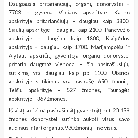
Daugiausia pritariančiųjų organų donorystei –
7703 – gyvena Vilniaus apskrityje. Kauno
apskrityje pritariančiųjų – daugiau kaip 3800,
Šiaulių apskrityje – daugiau kaip 2100, Panevėžio
apskrityje – daugiau kaip 1800, Klaipėdos
apskrityje – daugiau kaip 1700. Marijampolės ir
Alytaus apskričių gyventojai organų donorystei
pritaria daugmaž vienodai – čia pasirašiusiųjų
sutikimą yra daugiau kaip po 1100. Utenos
apskrityje sutikimus yra pasirašę 650 žmonių,
Telšių apskrityje – 527 žmonės, Tauragės
apskrityje – 367 žmonės.
Iš visų sutikimą pasirašiusių gyventojų net 20 159
žmonės donorystei sutinka aukoti visus savo
audinius ir (ar) organus, 930 žmonių – ne visus.