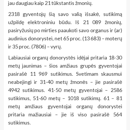
jau daugiau kaip 21 tūkstantis žmonių.
2318 gyventojų šią savo valią išsakė, sutikimą
užpildę elektroniniu būdu. Iš 21 089 žmonių,
pasiryžusių po mirties paaukoti savo organus ir (ar)
audinius donorystei, net 65 proc. (13 683) – moterų
ir 35 proc. (7806) – vyrų.
Labiausiai organų donorystės idėjai pritaria 18-30
metų jaunimas – šios amžiaus grupės gyventojai
pasirašė 11 969 sutikimus. Svetimam skausmui
neabejingi ir 31-40 metų žmonės – jie pasirašė
4942 sutikimus. 41-50 metų gyventojai – 2586
sutikimus, 51-60 metų – 1018 sutikimų. 61 – 81
metų amžiaus gyventojai organų donorystei
pritaria mažiausiai – jie iš viso pasirašė 564
sutikimus.