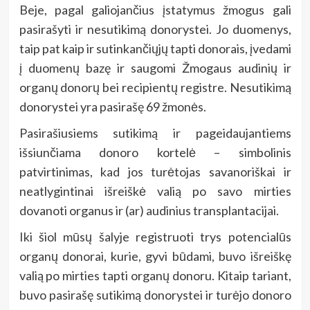
Beje, pagal galiojančius įstatymus žmogus gali
pasirašyti ir nesutikimą donorystei. Jo duomenys,
taip pat kaip ir sutinkančiųjų tapti donorais, įvedami
į duomenų bazę ir saugomi Žmogaus audinių ir
organų donorų bei recipientų registre. Nesutikimą
donorystei yra pasirašę 69 žmonės.
Pasirašiusiems sutikimą ir pageidaujantiems
išsiunčiama donoro kortelė – simbolinis
patvirtinimas, kad jos turėtojas savanoriškai ir
neatlygintinai išreiškė valią po savo mirties
dovanoti organus ir (ar) audinius transplantacijai.
Iki šiol mūsų šalyje registruoti trys potencialūs
organų donorai, kurie, gyvi būdami, buvo išreiškę
valią po mirties tapti organų donoru. Kitaip tariant,
buvo pasirašę sutikimą donorystei ir turėjo donoro