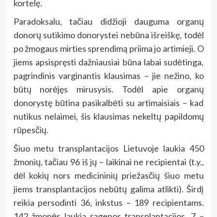
kortelę.
Paradoksalu, tačiau didžioji dauguma organų
donorų sutikimo donorystei nebūna išreiškę, todėl
po žmogaus mirties sprendimą priima jo artimieji. O
jiems apsispręsti dažniausiai būna labai sudėtinga,
pagrindinis varginantis klausimas – jie nežino, ko
būtų norėjęs mirusysis. Todėl apie organų
donorystę būtina pasikalbėti su artimaisiais – kad
nutikus nelaimei, šis klausimas nekeltų papildomų
rūpesčių.
Šiuo metu transplantacijos Lietuvoje laukia 450
žmonių, tačiau 96 iš jų – laikinai ne recipientai (t.y.,
dėl kokių nors medicininių priežasčių šiuo metu
jiems transplantacijos nebūtų galima atlikti). Širdį
reikia persodinti 36, inkstus – 189 recipientams.
142 žmonės laukia ragenos transplantacijos, 7 –