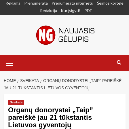
Skip
Reklama
Prenumerata
Prenumerata internetu
Šeimos kortelė
to
Redakcija
Kur įsigyti?
PDF
content
Primary
Menu
HOME
SVEIKATA
ORGANŲ DONORYSTEI „TAIP” PAREIŠKĖ
JAU 21 TŪKSTANTIS LIETUVOS GYVENTOJŲ
Sveikata
Organų donorystei „Taip”
pareiškė jau 21 tūkstantis
Lietuvos gyventojų