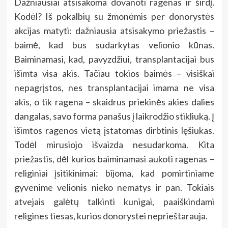
Dažniausiai atsisakoma dovanoti ragenas ir širdį.
Kodėl? Iš pokalbių su žmonėmis per donorystės
akcijas matyti: dažniausia atsisakymo priežastis –
baimė, kad bus sudarkytas velionio kūnas.
Baiminamasi, kad, pavyzdžiui, transplantacijai bus
išimta visa akis. Tačiau tokios baimės – visiškai
nepagrįstos, nes transplantacijai imama ne visa
akis, o tik ragena – skaidrus priekinės akies dalies
dangalas, savo forma panašus į laikrodžio stikliuką. Į
išimtos ragenos vietą įstatomas dirbtinis lęšiukas.
Todėl mirusiojo išvaizda nesudarkoma. Kita
priežastis, dėl kurios baiminamasi aukoti ragenas –
religiniai įsitikinimai: bijoma, kad pomirtiniame
gyvenime velionis nieko nematys ir pan. Tokiais
atvejais galėtų talkinti kunigai, paaiškindami
religines tiesas, kurios donorystei neprieštarauja.