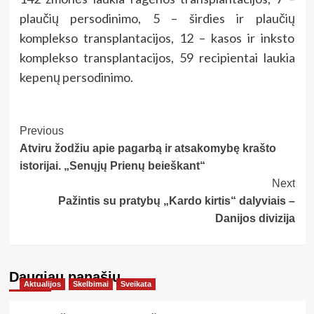
plaučių persodinimo, 5 – širdies ir plaučių
komplekso transplantacijos, 12 – kasos ir inksto
komplekso transplantacijos, 59 recipientai laukia
kepenų persodinimo.
Post
Previous
Atviru žodžiu apie pagarbą ir atsakomybę krašto
Navigation
istorijai. „Senųjų Prienų beieškant“
Next
Pažintis su pratybų „Kardo kirtis“ dalyviais –
Danijos divizija
Daugiau panašių…
Aktualijos
Skelbimai
Sveikata