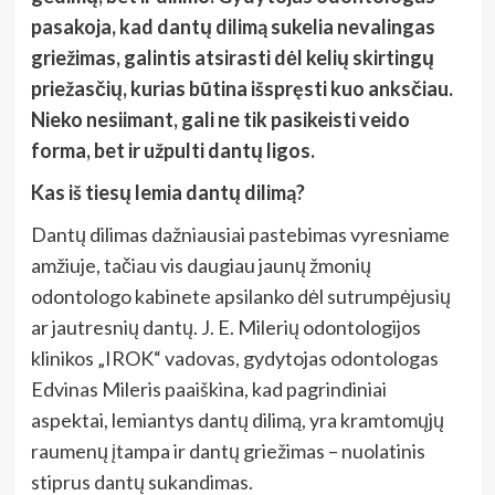
pasakoja, kad dantų dilimą sukelia nevalingas
griežimas, galintis atsirasti dėl kelių skirtingų
priežasčių, kurias būtina išspręsti kuo anksčiau.
Nieko nesiimant, gali ne tik pasikeisti veido
forma, bet ir užpulti dantų ligos.
Kas iš tiesų lemia dantų dilimą?
Dantų dilimas dažniausiai pastebimas vyresniame
amžiuje, tačiau vis daugiau jaunų žmonių
odontologo kabinete apsilanko dėl sutrumpėjusių
ar jautresnių dantų. J. E. Milerių odontologijos
klinikos „IROK“ vadovas, gydytojas odontologas
Edvinas Mileris paaiškina, kad pagrindiniai
aspektai, lemiantys dantų dilimą, yra kramtomųjų
raumenų įtampa ir dantų griežimas – nuolatinis
stiprus dantų sukandimas.