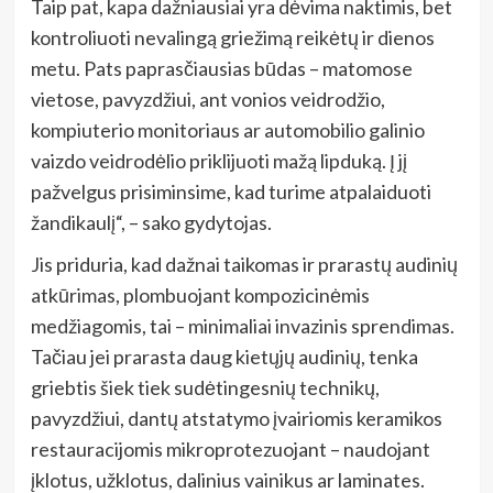
Taip pat, kapa dažniausiai yra dėvima naktimis, bet
kontroliuoti nevalingą griežimą reikėtų ir dienos
metu. Pats paprasčiausias būdas – matomose
vietose, pavyzdžiui, ant vonios veidrodžio,
kompiuterio monitoriaus ar automobilio galinio
vaizdo veidrodėlio priklijuoti mažą lipduką. Į jį
pažvelgus prisiminsime, kad turime atpalaiduoti
žandikaulį“, – sako gydytojas.
Jis priduria, kad dažnai taikomas ir prarastų audinių
atkūrimas, plombuojant kompozicinėmis
medžiagomis, tai – minimaliai invazinis sprendimas.
Tačiau jei prarasta daug kietųjų audinių, tenka
griebtis šiek tiek sudėtingesnių technikų,
pavyzdžiui, dantų atstatymo įvairiomis keramikos
restauracijomis mikroprotezuojant – naudojant
įklotus, užklotus, dalinius vainikus ar laminates.