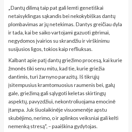
„Dantų dilimą taip pat gali lemti genetiškai
netaisyklingas sąkandis bei nekokybiškas dantų
plombavimas ar jų netekimas. Dantys greičiau dyla
ir tada, kai be saiko vartojami gazuoti gėrimai,
negydomos įvairios su skrandžiu ir virškinimu
susijusios ligos, tokios kaip refliuksas.
Kalbant apie patį dantų griežimo procesą, kai kurie
žmonės tiki senu mitu, kad tie, kurie griežia
dantimis, turi žarnyno parazitų. Iš tikrųjų
įsitempusius kramtomuosius raumenis bei, galų
gale, griežimą gali sąlygoti keletas skirtingų
aspektų, pavyzdžiui, nekontroliuojama emocinė
įtampa. Juk šiuolaikinėje visuomenėje apstu
skubėjimo, nerimo, o ir aplinkos veiksniai gali kelti
nemenką stresą“, – paaiškina gydytojas.