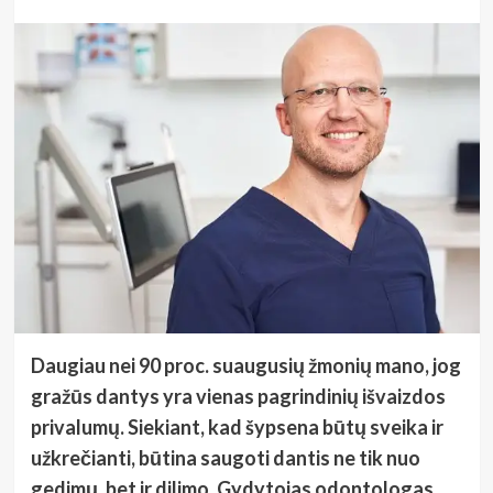
Daugiau nei 9
0 pro
c. suaugusių žmonių mano, jog
gražūs dantys yra vienas pagrindinių išvaizdos
privalumų. Siekiant, kad šypsena būtų sveika ir
užkrečianti, būtina saugoti dantis ne tik nuo
gedimų, bet ir dilimo. Gydytojas odontologas