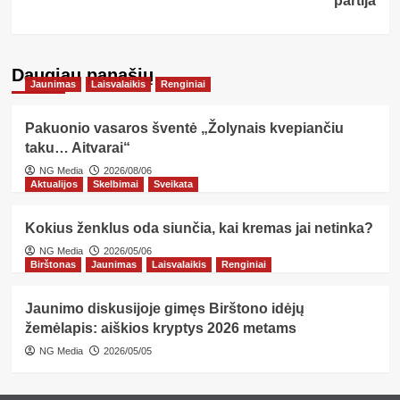
partija
Daugiau panašių…
Jaunimas
Laisvalaikis
Renginiai
Pakuonio vasaros šventė „Žolynais kvepiančiu
taku… Aitvarai“
NG Media
2026/08/06
Aktualijos
Skelbimai
Sveikata
Kokius ženklus oda siunčia, kai kremas jai netinka?
NG Media
2026/05/06
Birštonas
Jaunimas
Laisvalaikis
Renginiai
Jaunimo diskusijoje gimęs Birštono idėjų
žemėlapis: aiškios kryptys 2026 metams
NG Media
2026/05/05