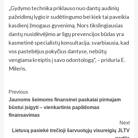
„Gydymo technika priklauso nuo dantų audinių
pažeidimų lygio ir sudėtingumo bei kiek tai paveikia
kasdienį žmogaus gyvenimą. Nors tikslingiausias
dantų nusidėvėjimo ar ligų prevencijos būdas yra
kasmetinė specialistų konsultacija, svarbiausia, kad
vos pastebėjus pokyčius dantyse, nebūtų
vengiama kreiptis į savo odontologą“, – priduria E.
Mileris.
Post
Previous
Jaunoms šeimoms finansinei paskatai pirmajam
Navigation
būstui įsigyti – vienkartinis papildomas
finansavimas
Next
Lietuvą pasiekė trečioji šarvuotųjų visureigių JLTV