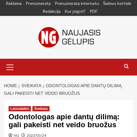
Skip
Reklama
Prenumerata
Prenumerata internetu
Šeimos kortelė
to
Redakcija
Kur įsigyti?
PDF
content
Primary
Menu
HOME
SVEIKATA
ODONTOLOGAS APIE DANTŲ DILIMĄ:
GALI PAKEISTI NET VEIDO BRUOŽUS
Laisvalaikis
Sveikata
Odontologas apie dantų dilimą:
gali pakeisti net veido bruožus
NG
2023/05/24