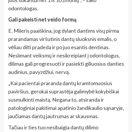
odontologas.
Gali pakeisti net veido formą
E. Mileris paaiškina, jog dylant dantims visų pirma
prarandamas viršutinis dantų sluoksnis emalis, o
vėliau dilti pradeda ir po juo esantis dentinas.
Nesiimant veiksmų ir nesikreipiant į odontologus,
dilimas gali progresuoti ir pasiekti giliuosius danties
audinius, pavyzdžiui, nervą.
„Kai pacientai praranda dantų kramtomuosius
paviršius, gerokai suprastėja galimybė kokybiškai
susmulkinti maistą. Negana to, atsiranda ir
patologiniai pakitimai apatinio žandikaulio sąnaryje,
jaučiamas dantų jautrumas ar skausmas.
Tačiau ir ties tuo nesibaigia dantų dilimo