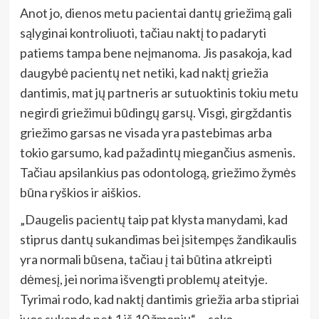
Anot jo, dienos metu pacientai dantų griežimą gali
sąlyginai kontroliuoti, tačiau naktį to padaryti
patiems tampa bene neįmanoma. Jis pasakoja, kad
daugybė pacientų net netiki, kad naktį griežia
dantimis, mat jų partneris ar sutuoktinis tokiu metu
negirdi griežimui būdingų garsų. Visgi, girgždantis
griežimo garsas ne visada yra pastebimas arba
tokio garsumo, kad pažadintų miegančius asmenis.
Tačiau apsilankius pas odontologą, griežimo žymės
būna ryškios ir aiškios.
„Daugelis pacientų taip pat klysta manydami, kad
stiprus dantų sukandimas bei įsitempęs žandikaulis
yra normali būsena, tačiau į tai būtina atkreipti
dėmesį, jei norima išvengti problemų ateityje.
Tyrimai rodo, kad naktį dantimis griežia arba stipriai
juos sukanda net 1 iš 10 žmonių“, – sako