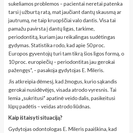
sukeliamos problemos – pacientai neretai patenka
tarsi į užburtą ratą, mat jaučiant dantų skausmą ar
jautrumą, ne taip kruopščiai valo dantis. Visa tai
pamažu pavirsta į dantų ligas, tarkime,
periodontitą, kuriam jau reikalingas sudėtingas
gydymas. Statistika rodo, kad apie 50 proc.
Europos gyventojų turi tam tikrą šios ligos formą, o
10 proc. europiečių – periodontitas jau gerokai
pažengęs“, – pasakoja gydytojas E. Mileris.
Jis atkreipia dėmesį, kad žmogus, kurio sąkandis
gerokai nusidėvėjęs, visada atrodo vyresnis. Tai
lemia „sukritusi“ apatinė veido dalis, pasikeitusi
lūpų padėtis – veidas atrodo liūdnas.
Kaip ištaisyti situaciją?
Gydytojas odontologas E. Mileris paaiškina, kad