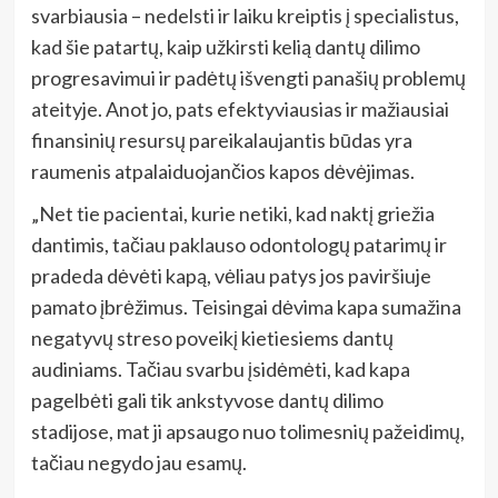
svarbiausia – nedelsti ir laiku kreiptis į specialistus,
kad šie patartų, kaip užkirsti kelią dantų dilimo
progresavimui ir padėtų išvengti panašių problemų
ateityje. Anot jo, pats efektyviausias ir mažiausiai
finansinių resursų pareikalaujantis būdas yra
raumenis atpalaiduojančios kapos dėvėjimas.
„Net tie pacientai, kurie netiki, kad naktį griežia
dantimis, tačiau paklauso odontologų patarimų ir
pradeda dėvėti kapą, vėliau patys jos paviršiuje
pamato įbrėžimus. Teisingai dėvima kapa sumažina
negatyvų streso poveikį kietiesiems dantų
audiniams. Tačiau svarbu įsidėmėti, kad kapa
pagelbėti gali tik ankstyvose dantų dilimo
stadijose, mat ji apsaugo nuo tolimesnių pažeidimų,
tačiau negydo jau esamų.