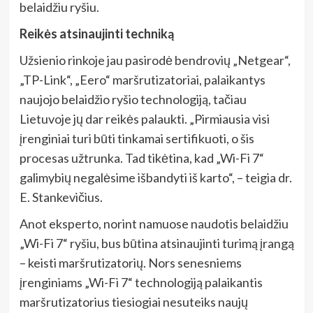
belaidžiu ryšiu.
Reikės atsinaujinti techniką
Užsienio rinkoje jau pasirodė bendrovių „Netgear“,
„TP-Link“, „Eero“ maršrutizatoriai, palaikantys
naujojo belaidžio ryšio technologiją, tačiau
Lietuvoje jų dar reikės palaukti. „Pirmiausia visi
įrenginiai turi būti tinkamai sertifikuoti, o šis
procesas užtrunka. Tad tikėtina, kad „Wi-Fi 7“
galimybių negalėsime išbandyti iš karto“, – teigia dr.
E. Stankevičius.
Anot eksperto, norint namuose naudotis belaidžiu
„Wi-Fi 7“ ryšiu, bus būtina atsinaujinti turimą įrangą
– keisti maršrutizatorių. Nors senesniems
įrenginiams „Wi-Fi 7“ technologiją palaikantis
maršrutizatorius tiesiogiai nesuteiks naujų