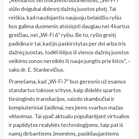
„Remiantis sertifikavimo duomenimis, „Wi-Fi 7“
siūlo dvigubai didesnį dažnių juostos plotį. Tai
reiškia, kad naudojantis naujuoju belaidžiu ryšiu
bus galima duomenis atsisiųsti daugiau nei 4 kartus
greičiau, nei „Wi-Fi 6“ ryšiu. Be to, ryšio greitį
padidina ir tai, kad jis paskirstytas per dvi arba tris
dažnių juostas, todėl išėjus iš vienos dažnių juostos
veikimo zonos nereikės iš naujo jungtis prie kitos“, –
sako dr. E. Stankevičius.
Pranešama, kad „Wi-Fi 7“ bus geresnis už esamus
standartus tokiose srityse, kaip didelės spartos
tiesioginės transliacijos, vaizdo skambučiai ir
kompiuteriniai žaidimai, nes jiems svarbus mažas
vėlavimas. Tai ypač aktualu populiarėjant virtualios
ir papildytos realybės technologijoms, taip pat iš
namų dirbantiems žmonėms, pasikliaujantiems