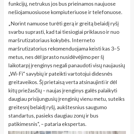
funkcijų, netrukus jos bus prieinamos naujuose
nešiojamuosiuose kompiuteriuose ir telefonuose.
„Norint namuose turėti gerą ir greitą belaidį ryšį
svarbu suprasti, kad tai tiesiogiai priklauso ir nuo
maršrutizatoriaus kokybės. Interneto
maršrutizatorius rekomenduojama keisti kas 3–5
metus, nes dėl įprasto nusidėvėjimo per šį
laikotarpį įrenginys negali panaudoti visų naujausių
„Wi-Fi“ savybių ir pateikti vartotojui didesnės
greitaveikos. Šį prietaisą verta atsinaujinti ir dėl
kitų priežasčių – naujas įrenginys galės palaikyti
daugiau prisijungusių įrenginių vienu metu, suteiks
greitesnį belaidį ryšį, aukštesnius saugumo
standartus, pasieks daugiau zonų ir bus
patikimesnis“, – pataria ekspertas.