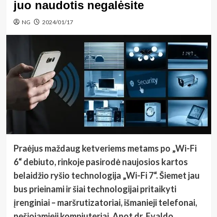
juo naudotis negalėsite
NG
2024/01/17
Praėjus maždaug ketveriems metams po „Wi-Fi
6“ debiuto, rinkoje pasirodė naujosios kartos
belaidžio ryšio technologija „Wi-Fi 7“. Šiemet jau
bus prieinami ir šiai technologijai pritaikyti
įrenginiai – maršrutizatoriai, išmanieji telefonai,
nešiojamieji kompiuteriai. Anot dr. Evaldo