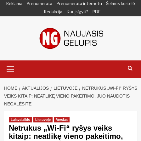
Skip
Reklama
Prenumerata
Prenumerata internetu
Šeimos kortelė
to
Redakcija
Kur įsigyti?
PDF
content
Primary
Menu
HOME
AKTUALIJOS
LIETUVOJE
NETRUKUS „WI-FI“ RYŠYS
VEIKS KITAIP: NEATLIKĘ VIENO PAKEITIMO, JUO NAUDOTIS
NEGALĖSITE
Laisvalaikis
Lietuvoje
Verslas
Netrukus „Wi-Fi“ ryšys veiks
kitaip: neatlikę vieno pakeitimo,