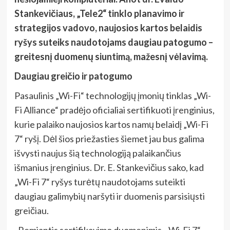
Stankevičiaus, „Tele2“ tinklo planavimo ir
strategijos vadovo, naujosios kartos belaidis
ryšys suteiks naudotojams daugiau patogumo –
greitesnį duomenų siuntimą, mažesnį vėlavimą.
Daugiau greičio ir patogumo
Pasaulinis „Wi-Fi“ technologijų įmonių tinklas „Wi-
Fi Alliance“ pradėjo oficialiai sertifikuoti įrenginius,
kurie palaiko naujosios kartos namų belaidį „Wi-Fi
7“ ryšį. Dėl šios priežasties šiemet jau bus galima
išvysti naujus šią technologiją palaikančius
išmanius įrenginius. Dr. E. Stankevičius sako, kad
„Wi-Fi 7“ ryšys turėtų naudotojams suteikti
daugiau galimybių naršyti ir duomenis parsisiųsti
greičiau.