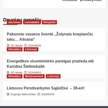
Daugiau panašių…
Jaunimas
Laisvalaikis
Renginiai
Pakuonio vasaros šventė „Žolynais kvepiančiu
taku… Aitvarai“
NG Media
2026/08/06
Aktualijos
Lietuvoje
Energetikos viceministrės pareigas pradeda eiti
Karolina Štelmokaitė
NG Media
2026/08/03
Aktualijos
Bendruomenė
Lietuvoje
Lietuvos Persitvarkymo Sąjūdžiui – 38-eri!
Eugenija Vaitkevičiūtė
2026/06/03