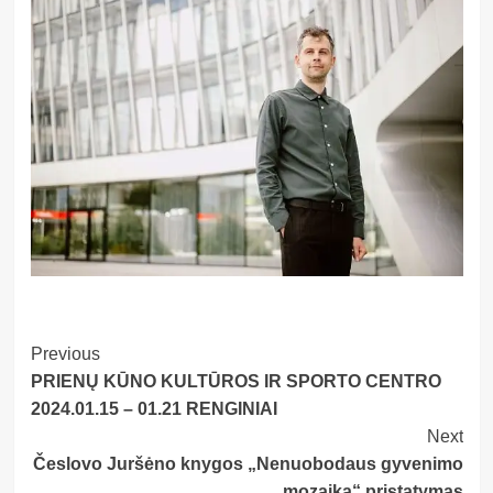
Post
Previous
PRIENŲ KŪNO KULTŪROS IR SPORTO CENTRO
Navigation
2024.01.15 – 01.21 RENGINIAI
Next
Česlovo Juršėno knygos „Nenuobodaus gyvenimo
mozaika“ pristatymas