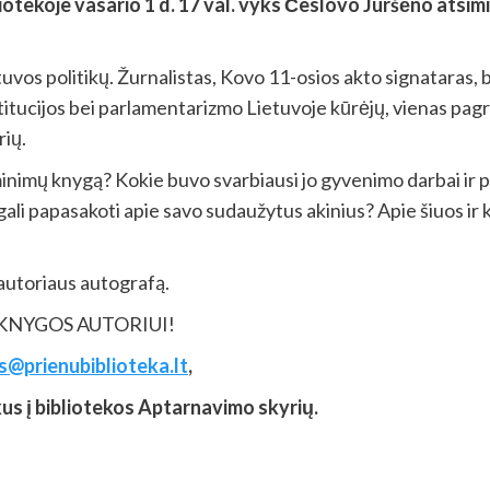
bliotekoje vasario 1 d. 17 val. vyks Česlovo Juršėno a
etuvos politikų. Žurnalistas, Kovo 11-osios akto signataras
stitucijos bei parlamentarizmo Lietuvoje kūrėjų, vienas pag
rių.
minimų knygą? Kokie buvo svarbiausi jo gyvenimo darbai ir p
jis gali papasakoti apie savo sudaužytus akinius? Apie šiuos 
 autoriaus autografą.
KNYGOS AUTORIUI!
@prienubiblioteka.lt
,
us į bibliotekos Aptarnavimo skyrių.