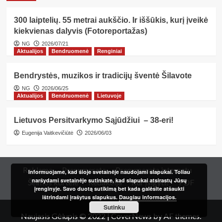
300 laiptelių. 55 metrai aukščio. Ir iššūkis, kurį įveikė
kiekvienas dalyvis (Fotoreportažas)
NG
2026/07/21
Aktualijos
Bendruomenė
Renginiai
Bendrystės, muzikos ir tradicijų šventė Šilavote
NG
2026/06/25
Aktualijos
Bendruomenė
Lietuvoje
Lietuvos Persitvarkymo Sąjūdžiui – 38-eri!
Eugenija Vaitkevičiūtė
2026/06/03
Reklama
Prenumerata
Prenumerata internetu
Informuojame, kad šioje svetainėje naudojami slapukai. Toliau
naršydami svetainėje sutinkate, kad slapukai atsirastų Jūsų
Šeimos kortelė
Redakcija
Kur įsigyti?
PDF
įrenginyje. Savo duotą sutikimą bet kada galėsite atšaukti
ištrindami įrašytus slapukus.
Daugiau informacijos.
Sutinku
Naujasis Gėlupis © 2022
|
CoverNews
by AF themes.