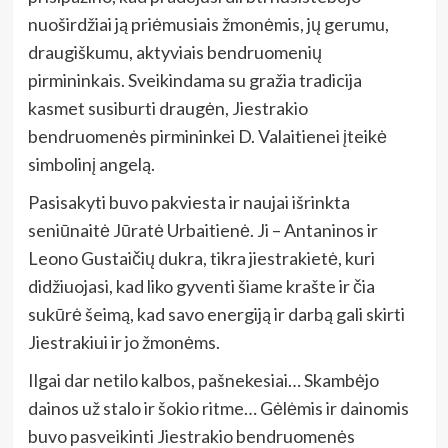
nuoširdžiai ją priėmusiais žmonėmis, jų gerumu,
draugiškumu, aktyviais bendruomenių
pirmininkais. Sveikindama su gražia tradicija
kasmet susiburti draugėn, Jiestrakio
bendruomenės pirmininkei D. Valaitienei įteikė
simbolinį angelą.
Pasisakyti buvo pakviesta ir naujai išrinkta
seniūnaitė Jūratė Urbaitienė. Ji – Antaninos ir
Leono Gustaičių dukra, tikra jiestrakietė, kuri
didžiuojasi, kad liko gyventi šiame krašte ir čia
sukūrė šeimą, kad savo energiją ir darbą gali skirti
Jiestrakiui ir jo žmonėms.
Ilgai dar netilo kalbos, pašnekesiai… Skambėjo
dainos už stalo ir šokio ritme… Gėlėmis ir dainomis
buvo pasveikinti Jiestrakio bendruomenės