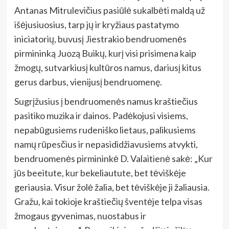
Antanas Mitrulevičius pasiūlė sukalbėti maldą už
išėjusiuosius, tarp jų ir kryžiaus pastatymo
iniciatorių, buvusį Jiestrakio bendruomenės
pirmininką Juozą Buikų, kurį visi prisimena kaip
žmogų, sutvarkiusį kultūros namus, dariusį kitus
gerus darbus, vienijusį bendruomenę.
Sugrįžusius į bendruomenės namus kraštiečius
pasitiko muzika ir dainos. Padėkojusi visiems,
nepabūgusiems rudeniško lietaus, palikusiems
namų rūpesčius ir nepasididžiavusiems atvykti,
bendruomenės pirmininkė D. Valaitienė sakė: „Kur
jūs beeitute, kur bekeliautute, bet tėviškėje
geriausia. Visur žolė žalia, bet tėviškėje ji žaliausia.
Gražu, kai tokioje kraštiečių šventėje telpa visas
žmogaus gyvenimas, nuostabus ir