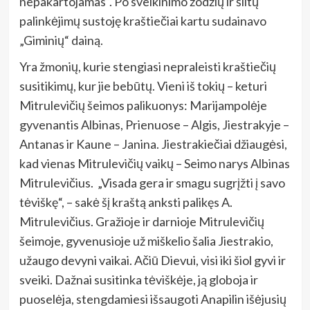
nepakartojamas“. Po sveikinimo žodžių ir šiltų
palinkėjimų sustoję kraštiečiai kartu sudainavo
„Giminių“ dainą.
Yra žmonių, kurie stengiasi nepraleisti kraštiečių
susitikimų, kur jie bebūtų. Vieni iš tokių – keturi
Mitrulevičių šeimos palikuonys: Marijampolėje
gyvenantis Albinas, Prienuose – Algis, Jiestrakyje –
Antanas ir Kaune – Janina. Jiestrakiečiai džiaugėsi,
kad vienas Mitrulevičių vaikų – Seimo narys Albinas
Mitrulevičius. „Visada gera ir smagu sugrįžti į savo
tėviškę“, – sakė šį kraštą anksti palikęs A.
Mitrulevičius. Gražioje ir darnioje Mitrulevičių
šeimoje, gyvenusioje už miškelio šalia Jiestrakio,
užaugo devyni vaikai. Ačiū Dievui, visi iki šiol gyvi ir
sveiki. Dažnai susitinka tėviškėje, ją globoja ir
puoselėja, stengdamiesi išsaugoti Anapilin išėjusių