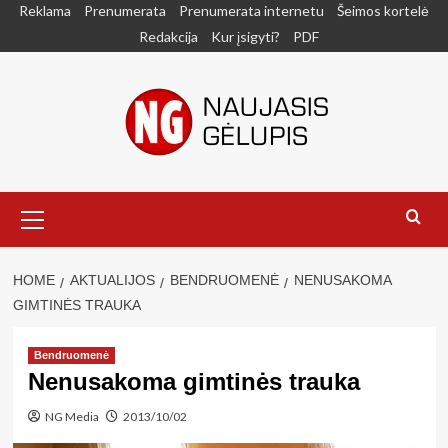
Skip
Reklama
Prenumerata
Prenumerata internetu
Šeimos kortelė
to
Redakcija
Kur įsigyti?
PDF
content
Primary
Menu
HOME
AKTUALIJOS
BENDRUOMENĖ
NENUSAKOMA
GIMTINĖS TRAUKA
Bendruomenė
Nenusakoma gimtinės trauka
NG Media
2013/10/02