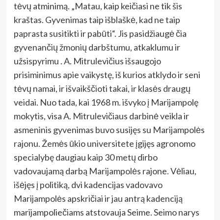
tėvų atminimą. „Matau, kaip keičiasi ne tik šis
kraštas. Gyvenimas taip išblaškė, kad ne taip
paprasta susitikti ir pabūti“. Jis pasidžiaugė čia
gyvenančių žmonių darbštumu, atkaklumu ir
užsispyrimu . A. Mitrulevičius išsaugojo
prisiminimus apie vaikystę, iš kurios atklydo ir seni
tėvų namai, ir išvaikščioti takai, ir klasės draugų
veidai. Nuo tada, kai 1968 m. išvyko į Marijampolę
mokytis, visa A. Mitrulevičiaus darbinė veikla ir
asmeninis gyvenimas buvo susijęs su Marijampolės
rajonu. Žemės ūkio universitete įgijęs agronomo
specialybę daugiau kaip 30 metų dirbo
vadovaujamą darbą Marijampolės rajone. Vėliau,
išėjęs į politiką, dvi kadencijas vadovavo
Marijampolės apskričiai ir jau antrą kadenciją
marijampoliečiams atstovauja Seime. Seimo narys