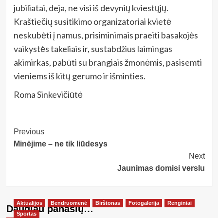
jubiliatai, deja, ne visi iš devynių kviestųjų.
Kraštiečių susitikimo organizatoriai kvietė
neskubėti į namus, prisiminimais praeiti basakojės
vaikystės takeliais ir, sustabdžius laimingas
akimirkas, pabūti su brangiais žmonėmis, pasisemti
vieniems iš kitų gerumo ir išminties.
Roma Sinkevičiūtė
Post
Previous
Minėjime – ne tik liūdesys
Navigation
Next
Jaunimas domisi verslu
Aktualijos
Bendruomenė
Birštonas
Fotogalerija
Renginiai
Daugiau panašių…
Sportas