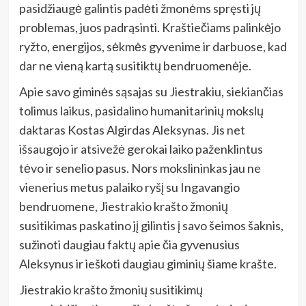
pasidžiaugė galintis padėti žmonėms spręsti jų
problemas, juos padrąsinti. Kraštiečiams palinkėjo
ryžto, energijos, sėkmės gyvenime ir darbuose, kad
dar ne vieną kartą susitiktų bendruomenėje.
Apie savo giminės sąsajas su Jiestrakiu, siekiančias
tolimus laikus, pasidalino humanitarinių mokslų
daktaras Kostas Algirdas Aleksynas. Jis net
išsaugojo ir atsivežė gerokai laiko paženklintus
tėvo ir senelio pasus. Nors mokslininkas jau ne
vienerius metus palaiko ryšį su Ingavangio
bendruomene, Jiestrakio krašto žmonių
susitikimas paskatino jį gilintis į savo šeimos šaknis,
sužinoti daugiau faktų apie čia gyvenusius
Aleksynus ir ieškoti daugiau giminių šiame krašte.
Jiestrakio krašto žmonių susitikimų