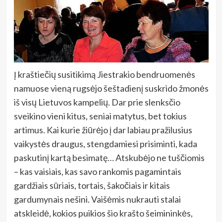
Į kraštiečių susitikimą Jiestrakio bendruomenės
namuose vieną rugsėjo šeštadienį suskrido žmonės
iš visų Lietuvos kampelių. Dar prie slenksčio
sveikino vieni kitus, seniai matytus, bet tokius
artimus. Kai kurie žiūrėjo į dar labiau pražilusius
vaikystės draugus, stengdamiesi prisiminti, kada
paskutinį kartą besimatę… Atskubėjo ne tuščiomis
– kas vaisiais, kas savo rankomis pagamintais
gardžiais sūriais, tortais, šakočiais ir kitais
gardumynais nešini. Vaišėmis nukrauti stalai
atskleidė, kokios puikios šio krašto šeimininkės,