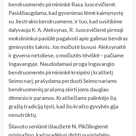
bendruomenės pirmininkė Rasa Juocevičienė.
Pasidžiaugdama, kad gyvenimas lėmė kaimynystę
su Jiestrakio bendruomene, ir tuo, kad susitikime
dalyvauja K. A. Aleksynas, R. Juocevičienė pirmoji
mokslininkui pasiūlė pagalvoti apie galimas bendras
giminystės šaknis. Jos močiutė buvusi Aleksynaitė
ir gyveno netoliese, o močiutės tėviškė – pačiame
Ingavangyje. Naudodamasi proga Ingavangio
bendruomenės pirmininkė kreipėsi į kraštietį
Seimo narį, prašydama perduoti Seimo nariams
bendruomenių prašymą skirti joms daugiau
dėmesio ir paramos. Kraštiečiams palinkėjo šią
gražią tradiciją tęsti, kad šio krašto gyvybės gija
nenutrūktų.
Šilavoto seniūnė išlaužietė N. Pikčilingienė
prisipažino, kad pradėjusi dirbti nusistebėjo