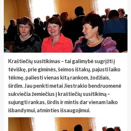
Kraštiečių susitikimas – tai galimybė sugrįžti į
tėviškę, prie giminės, šeimos ištakų, pajusti laiko
tėkmę, paliesti vienas kitą rankom, žodžiais,
širdim. Jau penkti metai Jiestrakio bendruomenė
sukviečia žemiečius į kraštiečių susitikimą –
sujungti rankas, širdis ir mintis dar vienam laiko
išbandymui, atminties išsaugojimui.