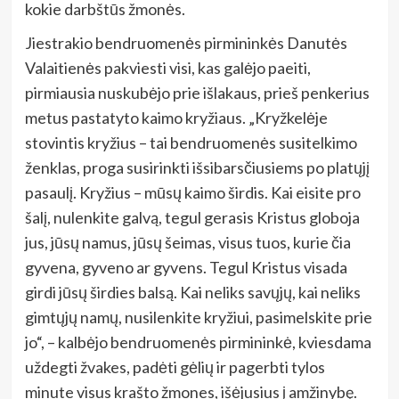
kokie darbštūs žmonės.
Jiestrakio bendruomenės pirmininkės Danutės
Valaitienės pakviesti visi, kas galėjo paeiti,
pirmiausia nuskubėjo prie išlakaus, prieš penkerius
metus pastatyto kaimo kryžiaus. „Kryžkelėje
stovintis kryžius – tai bendruomenės susitelkimo
ženklas, proga susirinkti išsibarsčiusiems po platųjį
pasaulį. Kryžius – mūsų kaimo širdis. Kai eisite pro
šalį, nulenkite galvą, tegul gerasis Kristus globoja
jus, jūsų namus, jūsų šeimas, visus tuos, kurie čia
gyvena, gyveno ar gyvens. Tegul Kristus visada
girdi jūsų širdies balsą. Kai neliks savųjų, kai neliks
gimtųjų namų, nusilenkite kryžiui, pasimelskite prie
jo“, – kalbėjo bendruomenės pirmininkė, kviesdama
uždegti žvakes, padėti gėlių ir pagerbti tylos
minute visus krašto žmones, išėjusius į amžinybę.