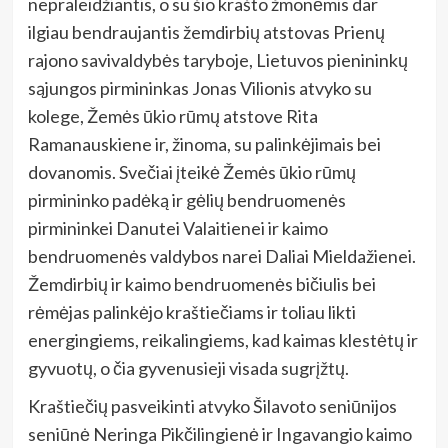
nepraleidžiantis, o su šio krašto žmonėmis dar
ilgiau bendraujantis žemdirbių atstovas Prienų
rajono savivaldybės taryboje, Lietuvos pienininkų
sąjungos pirmininkas Jonas Vilionis atvyko su
kolege, Žemės ūkio rūmų atstove Rita
Ramanauskiene ir, žinoma, su palinkėjimais bei
dovanomis. Svečiai įteikė Žemės ūkio rūmų
pirmininko padėką ir gėlių bendruomenės
pirmininkei Danutei Valaitienei ir kaimo
bendruomenės valdybos narei Daliai Mieldažienei.
Žemdirbių ir kaimo bendruomenės bičiulis bei
rėmėjas palinkėjo kraštiečiams ir toliau likti
energingiems, reikalingiems, kad kaimas klestėtų ir
gyvuotų, o čia gyvenusieji visada sugrįžtų.
Kraštiečių pasveikinti atvyko Šilavoto seniūnijos
seniūnė Neringa Pikčilingienė ir Ingavangio kaimo