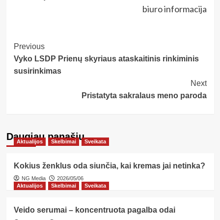
biuro informacija
Post
Previous
Vyko LSDP Prienų skyriaus ataskaitinis rinkiminis
Navigation
susirinkimas
Next
Pristatyta sakralaus meno paroda
Daugiau panašių…
Aktualijos
Skelbimai
Sveikata
Kokius ženklus oda siunčia, kai kremas jai netinka?
NG Media
2026/05/06
Aktualijos
Skelbimai
Sveikata
Veido serumai – koncentruota pagalba odai