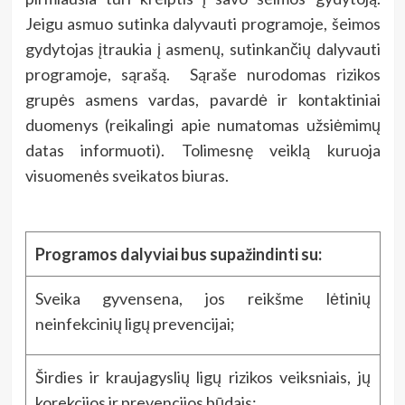
Jeigu asmuo sutinka dalyvauti programoje, šeimos
gydytojas įtraukia į asmenų, sutinkančių dalyvauti
programoje, sąrašą. Sąraše nurodomas rizikos
grupės asmens vardas, pavardė ir kontaktiniai
duomenys (reikalingi apie numatomas užsiėmimų
datas informuoti). Tolimesnę veiklą kuruoja
visuomenės sveikatos biuras.
Programos dalyviai bus supažindinti su:
Sveika gyvensena, jos reikšme lėtinių
neinfekcinių ligų prevencijai;
Širdies ir kraujagyslių ligų rizikos veiksniais, jų
korekcijos ir prevencijos būdais;