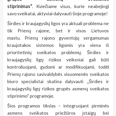
stiprinimas“
.
Kviečiame visus, kurie neabejingi
savo sveikatai, aktyviai dalyvauti šioje programoje!
Širdies ir kraujagyslių ligos yra aktuali problema ne
tik Prienų rajone, bet ir visos Lietuvos
mastu. Prienų rajono gyventojų sergamumas
kraujotakos sistemos ligomis yra viena iš
prioritetinių sveikatos problemų. Širdies ir
kraujagyslių ligų rizikos veiksniai gali būti
kontroliuojami, gydomi ar modifikuojami, todėl
Prienų rajono savivaldybės visuomenės sveikatos
biuro specialistai skatina dalyvauti „Širdies ir
kraujagyslių ligų rizikos grupės asmenų sveikatos
stiprinimo“ programoje.
Šios programos tikslas – integruojant pirminės
asmens sveikatos priežiūros įstaigų bei