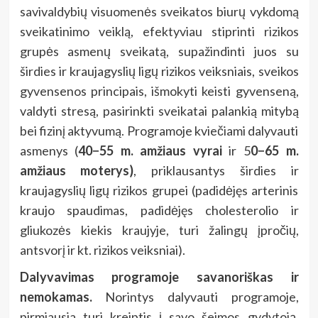
savivaldybių visuomenės sveikatos biurų vykdomą
sveikatinimo veiklą, efektyviau stiprinti rizikos
grupės asmenų sveikatą, supažindinti juos su
širdies ir kraujagyslių ligų rizikos veiksniais, sveikos
gyvensenos principais, išmokyti keisti gyvenseną,
valdyti stresą, pasirinkti sveikatai palankią mitybą
bei fizinį aktyvumą. Programoje kviečiami dalyvauti
asmenys (
40−55 m. amžiaus vyrai
ir 5
0−65 m.
amžiaus moterys)
, priklausantys širdies ir
kraujagyslių ligų rizikos grupei (padidėjęs arterinis
kraujo spaudimas, padidėjęs cholesterolio ir
gliukozės kiekis kraujyje, turi žalingų įpročių,
antsvorį ir kt. rizikos veiksniai).
Dalyvavimas programoje savanoriškas ir
nemokamas.
Norintys dalyvauti programoje,
pirmiausia turi kreiptis į savo šeimos gydytoją.