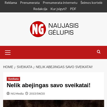
Skip
Reklama
Prenumerata
Prenumerata internetu
Šeimos kortelė
to
Redakcija
Kur įsigyti?
PDF
content
Primary
Menu
HOME
SVEIKATA
NELIK ABEJINGAS SAVO SVEIKATAI!
Sveikata
Nelik abejingas savo sveikatai!
NG Media
2015/04/20