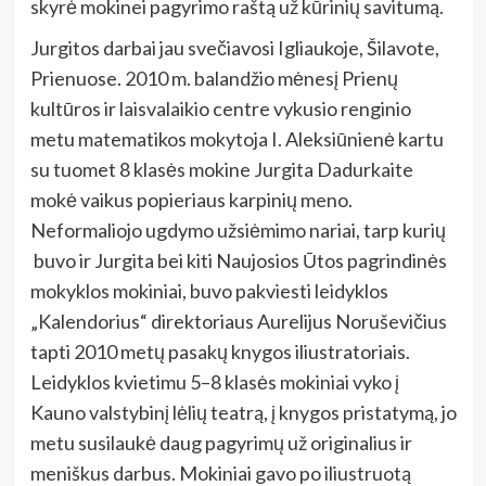
skyrė mokinei pagyrimo raštą už kūrinių savitumą.
Jurgitos darbai jau svečiavosi Igliaukoje, Šilavote,
Prienuose. 2010 m. balandžio mėnesį Prienų
kultūros ir laisvalaikio centre vykusio renginio
metu matematikos mokytoja I. Aleksiūnienė kartu
su tuomet 8 klasės mokine Jurgita Dadurkaite
mokė vaikus popieriaus karpinių meno.
Neformaliojo ugdymo užsiėmimo nariai, tarp kurių
buvo ir Jurgita bei kiti Naujosios Ūtos pagrindinės
mokyklos mokiniai, buvo pakviesti leidyklos
„Kalendorius“ direktoriaus Aurelijus Noruševičius
tapti 2010 metų pasakų knygos iliustratoriais.
Leidyklos kvietimu 5–8 klasės mokiniai vyko į
Kauno valstybinį lėlių teatrą, į knygos pristatymą, jo
metu susilaukė daug pagyrimų už originalius ir
meniškus darbus. Mokiniai gavo po iliustruotą