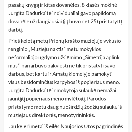
pasakų knygą ir kitas dovanėles. 8 klasės mokinė
Jurgita Dadurkaitė individualiai gavo papildomą
dovanėlę už daugiausiai (jų buvo net 25) pristatytų
darbų.
Prieš keletą metų Prienų krašto muziejuje vykusio
renginio „Muziejų naktis“ metu mokyklos
neformaliojo ugdymo užsiėmimo ,,Simetrija aplink
mus“ nariai buvo pakviesti ne tik pristatyti savo
darbus, bet kartu ir Amatų kiemelyje pamokyti
visus besidominčius karpybos iš popieriaus meno.
Jurgita Dadurkaitė ir mokytoja sulaukė nemažai
jaunųjų popieriaus meno mylėtojų. Parodos
pristatymo metu daug nuoširdžių žodžių sulaukė iš
muziejaus direktorės, menotyrininkės.
Jau keleri metai iš eilės Naujosios Ūtos pagrindinės