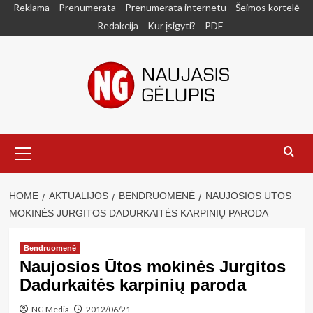
Skip
Reklama
Prenumerata
Prenumerata internetu
Šeimos kortelė
to
Redakcija
Kur įsigyti?
PDF
content
Primary
Menu
HOME
AKTUALIJOS
BENDRUOMENĖ
NAUJOSIOS ŪTOS
MOKINĖS JURGITOS DADURKAITĖS KARPINIŲ PARODA
Bendruomenė
Naujosios Ūtos mokinės Jurgitos
Dadurkaitės karpinių paroda
NG Media
2012/06/21