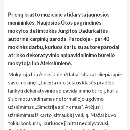
Prienų krašto muziejuje atidaryta jaunosios
menininkės, Naujosios Ūtos pagrindinės
mokylos dešimtokės Jurgitos Dadurkaitės
autorinė karpinių paroda. Parodoje – per 40
mokinės darbų, kuriuos kartu su autore parodai
atrinko dekoratyvinio apipavidalinimo būrelio
mokytoja Ina Aleksiūnienė.
Mokytoja Ina Aleksiūnienė labai šiltai atsiliepia apie
savo mokinę: „Jurgita nuo šeštos klasės pradėjo
lankyti dekoratyvinio apipavidalinimo būrelį, kuris
šiuo metu vadinamas neformaliojo ugdymo
užsiėmimas ,,Simetrija aplink mus“. Atėjusi į
užsiėmimus iš karto įsitraukė į veiklą. Mažai buvo
tokių konkursų, kuriuose ji būtų nedalyvavusi.