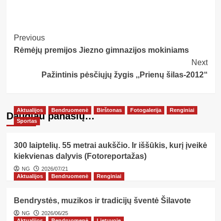
Post
Previous
Rėmėjų premijos Jiezno gimnazijos mokiniams
Navigation
Next
Pažintinis pėsčiųjų žygis ,,Prienų šilas-2012“
Aktualijos
Bendruomenė
Birštonas
Fotogalerija
Renginiai
Daugiau panašių…
Sportas
300 laiptelių. 55 metrai aukščio. Ir iššūkis, kurį įveikė
kiekvienas dalyvis (Fotoreportažas)
NG
2026/07/21
Aktualijos
Bendruomenė
Renginiai
Bendrystės, muzikos ir tradicijų šventė Šilavote
NG
2026/06/25
Aktualijos
Bendruomenė
Lietuvoje