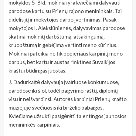
mokyklos 5–8 kl. mokiniai yra kviečiami dalyvauti
parodose kartu su Prienų rajono menininkais. Tai
didelis jų ir mokytojos darbo įvertinimas. Pasak
mokytojos I. Aleksiūnienės, dalyvavimas parodose
skatina mokinių darbštumą, atsakingumą,
kruopštumą ir gebėjimą vertinti meno kūrinius.
Mokiniai pateikia ne tik popieriaus karpinių meno
darbus, bet kartu ir austas rinktines Suvalkijos
kraštui būdingas juostas.
J. Dadurkaitė dalyvauja įvairiuose konkursuose,
parodose iki šiol, todėl pagyrimo raštų, diplomų
visų ir neišvardinsi. Autorės karpiniai Prienų krašto
muziejuje svečiuosis iki birželio pabaigos.
Kviečiame užsukti pasigėrėti talentingos jaunosios
menininkės karpiniais.