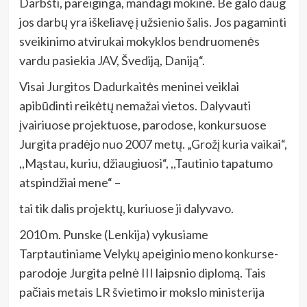
Darbšti, pareiginga, mandagi mokinė. Be galo daug
jos darbų yra iškeliavę į užsienio šalis. Jos pagaminti
sveikinimo atvirukai mokyklos bendruomenės
vardu pasiekia JAV, Švediją, Daniją“.
Visai Jurgitos Dadurkaitės meninei veiklai
apibūdinti reikėtų nemažai vietos. Dalyvauti
įvairiuose projektuose, parodose, konkursuose
Jurgita pradėjo nuo 2007 metų. „Grožį kuria vaikai“,
,,Mąstau, kuriu, džiaugiuosi“, ,,Tautinio tapatumo
atspindžiai mene“ –
tai tik dalis projektų, kuriuose ji dalyvavo.
2010 m. Punske (Lenkija) vykusiame
Tarptautiniame Velykų apeiginio meno konkurse-
parodoje Jurgita pelnė III laipsnio diplomą. Tais
pačiais metais LR švietimo ir mokslo ministerija