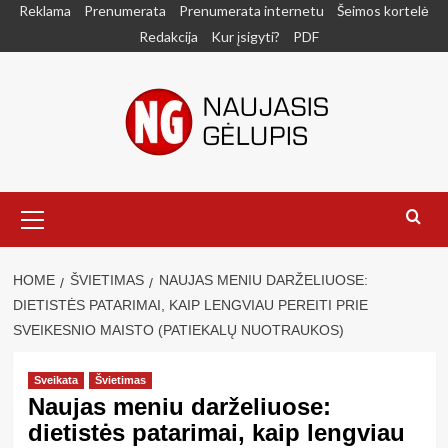
Skip
Reklama
Prenumerata
Prenumerata internetu
Šeimos kortelė
to
Redakcija
Kur įsigyti?
PDF
content
Primary
Menu
HOME
ŠVIETIMAS
NAUJAS MENIU DARŽELIUOSE:
DIETISTĖS PATARIMAI, KAIP LENGVIAU PEREITI PRIE
SVEIKESNIO MAISTO (PATIEKALŲ NUOTRAUKOS)
Sveikata
Švietimas
Naujas meniu darželiuose:
dietistės patarimai, kaip lengviau