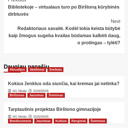
Post
Bibliotekoje – virtualaus turo po Birštoną kūrybinės
Navigation
dirbtuvės
Next
Redaktoriaus savaitė. Kodėl tokia keista būtybė
kaip žmogus sugeba kvailas būdamas kalbėti daug,
o protingas – tylėti?
Daugiau panašių…
Aktualijos
Skelbimai
Sveikata
Kokius ženklus oda siunčia, kai kremas jai netinka?
NG Media
2026/05/06
Birštonas
Jaunimas
Švietimas
Tarptautinis projektas Birštono gimnazijoje
NG Media
2026/05/05
Bendruomenė
Jaunimas
Kultūra
Renginiai
Švietimas