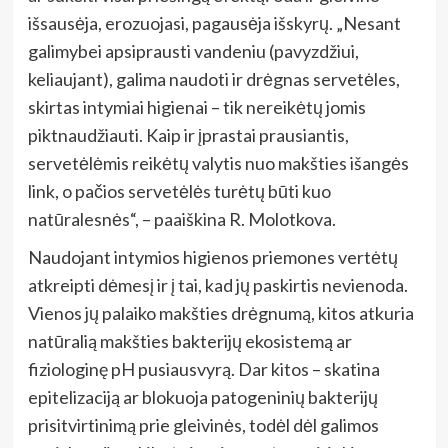
išsausėja, erozuojasi, pagausėja išskyrų. „Nesant
galimybei apsiprausti vandeniu (pavyzdžiui,
keliaujant), galima naudoti ir drėgnas servetėles,
skirtas intymiai higienai – tik nereikėtų jomis
piktnaudžiauti. Kaip ir įprastai prausiantis,
servetėlėmis reikėtų valytis nuo makšties išangės
link, o pačios servetėlės turėtų būti kuo
natūralesnės“, – paaiškina R. Molotkova.
Naudojant intymios higienos priemones vertėtų
atkreipti dėmesį ir į tai, kad jų paskirtis nevienoda.
Vienos jų palaiko makšties drėgnumą, kitos atkuria
natūralią makšties bakterijų ekosistemą ar
fiziologinę pH pusiausvyrą. Dar kitos – skatina
epitelizaciją ar blokuoja patogeninių bakterijų
prisitvirtinimą prie gleivinės, todėl dėl galimos