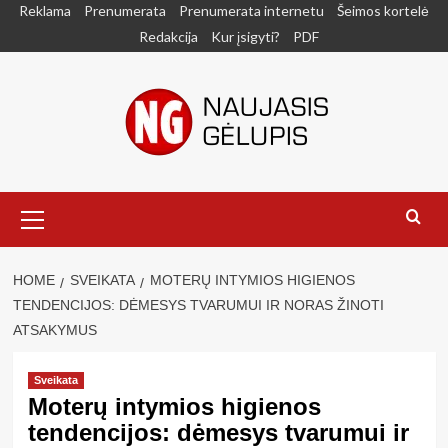
Skip
Reklama
Prenumerata
Prenumerata internetu
Šeimos kortelė
to
Redakcija
Kur įsigyti?
PDF
content
Primary
Menu
HOME
SVEIKATA
MOTERŲ INTYMIOS HIGIENOS
TENDENCIJOS: DĖMESYS TVARUMUI IR NORAS ŽINOTI
ATSAKYMUS
Sveikata
Moterų intymios higienos
tendencijos: dėmesys tvarumui ir