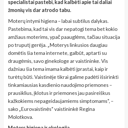
specialistai pastebi, kad kalbėti apie tai daliai
žmonių vis dar atrodo tabu.
Moterų intymi higiena – labai subtilus dalykas.
Pastebima, kad tai vis dar nepatogi tema bet kokio
amžiaus moterims, ypač paauglėms, tačiau situacija
po truputį gerėja. „Moterys linkusios daugiau
domėtis šia tema internete, galbūt, aptarti su
draugėmis, savo ginekologe ar vaistininke. Vis
dažniau šia tema imama kalbėti įprastai, kaip ir
turėtų būti. Vaistinėje tikrai galime padėti išsirinkti
tinkamiausias kasdienio naudojimo priemones –
prausiklius, įklotus ir priemones jau pasireiškus
kažkokiems nepageidaujamiems simptomams“, –
sako „Eurovaistinės“ vaistininkė Regina
Molotkova.
Moters higiena ir ekologija