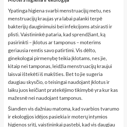
Ypatinga higiena svarbi menstruacijų metu, nes
menstruacijų kraujas yra labai palanki terpė
bakterijų dauginimuisi bei infekcijoms atsirasti ir
plisti. Vaistininkė pataria, kad sprendžiant, ką
pasirinkti – įklotus ar tamponus – moterims
geriausia remtis savo patirtimi. Vis dėlto,
ginekologai pirmenybę teikia įklotams, nes jie,
kitaip nei tamponas, leidžia menstruacijų kraujui
laisvai ištekėti iš makšties. Bet to jie sugeria
daugiau skysčio, o teisingai naudojant įklotus ir
laiku juos keičiant pratekėjimo tikimybė yra kur kas
mažesnė nei naudojant tamponus.
Šiandien vis dažniau matoma, kad svarbios tvarumo
ir ekologijos idėjos pasiekia ir moterų intymios
higienos sritį, vaistininkai pastebi, kad vis daugiau