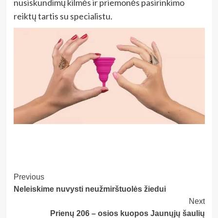
nusiskundimų kilmės ir priemonės pasirinkimo
reiktų tartis su specialistu.
Post
Previous
Neleiskime nuvysti neužmirštuolės žiedui
Navigation
Next
Prienų 206 – osios kuopos Jaunųjų šaulių