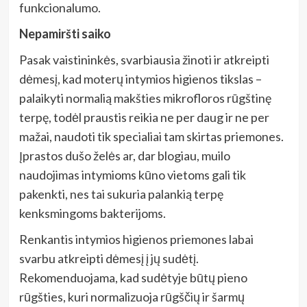
funkcionalumo.
Nepamiršti saiko
Pasak vaistininkės, svarbiausia žinoti ir atkreipti
dėmesį, kad moterų intymios higienos tikslas –
palaikyti normalią makšties mikrofloros rūgštinę
terpę, todėl praustis reikia ne per daug ir ne per
mažai, naudoti tik specialiai tam skirtas priemones.
Įprastos dušo želės ar, dar blogiau, muilo
naudojimas intymioms kūno vietoms gali tik
pakenkti, nes tai sukuria palankią terpę
kenksmingoms bakterijoms.
Renkantis intymios higienos priemones labai
svarbu atkreipti dėmesį į jų sudėtį.
Rekomenduojama, kad sudėtyje būtų pieno
rūgšties, kuri normalizuoja rūgščių ir šarmų