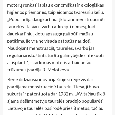
moterų renkasi labiau ekonomiškas ir ekologiškas
higienos priemones, taip eidamos tvaresniu keliu.
„Populiarėja daugkartiniai įklotai ir menstruacinės
taurelės. Tačiau svarbu atkreipti dėmesį, kad
daugkartinių įklotų apsauga gali būti mažiau
patikima, jie yra ne visada patogūs naudoti.
Naudojant menstruacijų taureles, svarbu jas
reguliariai ištuštinti, turėti galimybę dezinfekuoti
ar išplauti“, – kai kurias moteris atbaidančius
trūkumus įvardija R. Molotkova.
Bene didžiausia inovacija šioje srityje vis dar
įvardijama menstruacinė taurelė. Tiesa, ji buvo
sukurta ir patentuota dar 1932 m. JAV, tačiau tik 8-
ąjame dešimtmetyje taurelės pradėjo populiarėti.
Lietuvoje taurelės pasirodė prieš 8 metus, tačiau,