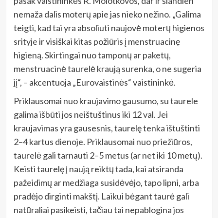
pasak vaistininkės R. Molotkovos, dar ir šiandien
nemaža dalis moterų apie jas nieko nežino. „Galima
teigti, kad tai yra absoliuti naujovė moterų higienos
srityje ir visiškai kitas požiūris į menstruacinę
higieną. Skirtingai nuo tamponų ar paketų,
menstruacinė taurelė kraują surenka, o ne sugeria
jį“, – akcentuoja „Eurovaistinės“ vaistininkė.
Priklausomai nuo kraujavimo gausumo, su taurele
galima išbūti jos neištuštinus iki 12 val. Jei
kraujavimas yra gausesnis, taurelę tenka ištuštinti
2–4 kartus dienoje. Priklausomai nuo priežiūros,
taurelė gali tarnauti 2–5 metus (ar net iki 10 metų).
Keisti taurelę į naują reiktų tada, kai atsiranda
pažeidimų ar medžiaga susidėvėjo, tapo lipni, arba
pradėjo dirginti makštį. Laikui bėgant taurė gali
natūraliai pasikeisti, tačiau tai nepablogina jos