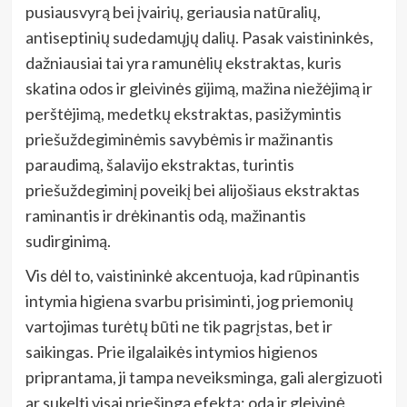
pusiausvyrą bei įvairių, geriausia natūralių,
antiseptinių sudedamųjų dalių. Pasak vaistininkės,
dažniausiai tai yra ramunėlių ekstraktas, kuris
skatina odos ir gleivinės gijimą, mažina niežėjimą ir
perštėjimą, medetkų ekstraktas, pasižymintis
priešuždegiminėmis savybėmis ir mažinantis
paraudimą, šalavijo ekstraktas, turintis
priešuždegiminį poveikį bei alijošiaus ekstraktas
raminantis ir drėkinantis odą, mažinantis
sudirginimą.
Vis dėl to, vaistininkė akcentuoja, kad rūpinantis
intymia higiena svarbu prisiminti, jog priemonių
vartojimas turėtų būti ne tik pagrįstas, bet ir
saikingas. Prie ilgalaikės intymios higienos
priprantama, ji tampa neveiksminga, gali alergizuoti
ar sukelti visai priešingą efektą: oda ir gleivinė