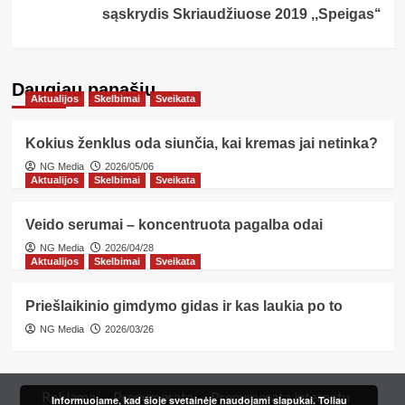
sąskrydis Skriaudžiuose 2019 ,,Speigas‘‘
Daugiau panašių…
Aktualijos
Skelbimai
Sveikata
Kokius ženklus oda siunčia, kai kremas jai netinka?
NG Media
2026/05/06
Aktualijos
Skelbimai
Sveikata
Veido serumai – koncentruota pagalba odai
NG Media
2026/04/28
Aktualijos
Skelbimai
Sveikata
Priešlaikinio gimdymo gidas ir kas laukia po to
NG Media
2026/03/26
Reklama
Prenumerata
Prenumerata internetu
Informuojame, kad šioje svetainėje naudojami slapukai. Toliau