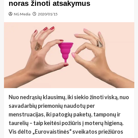
noras žinoti atsakymus
NG Media
2020/01/15
Nuo nedrąsių klausimų, iki siekio žinoti viską, nuo
savadarbių priemonių naudotų per
menstruacijas, iki patogių paketų, tamponų ir
taurelių – taip keitėsi požiūris į moterų higieną.
Vis dėlto „Eurovaistinės“ sveikatos priežiūros