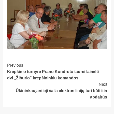
Post
Previous
Krepšinio turnyre Prano Kundroto taurei laimėti –
Navigation
dvi „Žiburio“ krepšininkių komandos
Next
Ūkininkaujantieji šalia elektros linijų turi būti itin
apdairūs