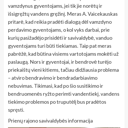
vamzdynus gyventojams, jei tik jie norėtų ir
išsigręžtų vandens gręžinį. Meras A. Vaicekauskas
pritarė, kad reikia pradėti dialogą dėl vamzdyno
perdavimo gyventojams, o kol vyks darbai, prie
kurių pasižadėjo prisidėti ir savivaldybė, vanduo
gyventojams turi būti tiekiamas. Taip pat meras
pabrėžė, kad būtina visiems vartotojams mokėti už
paslaugą. Nors ir gyventojai, ir bendrovė turėjo
priekaištų vieni kitiems, tačiau didžiausia problema
– atviro bendravimo ir bendradarbiavimo
nebuvimas. Tikimasi, kad po šio susitikimo ir
bendruomenės ryžto perimti vandentiekį, vandens
tiekimo problemos po truputėlį bus pradėtos
spręsti.
Prienų rajono savivaldybės informacija