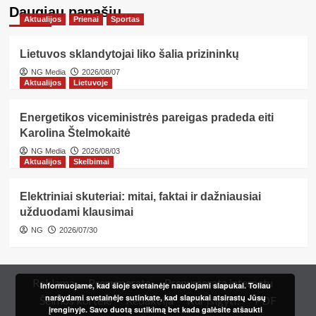
Daugiau panašių…
Aktualijos
Prienai
Sportas
Lietuvos sklandytojai liko šalia prizininkų
NG Media
2026/08/07
Aktualijos
Lietuvoje
Energetikos viceministrės pareigas pradeda eiti
Karolina Štelmokaitė
NG Media
2026/08/03
Aktualijos
Skelbimai
Elektriniai skuteriai: mitai, faktai ir dažniausiai
užduodami klausimai
NG
2026/07/30
Reklama
Prenumerata
Prenumerata internetu
Informuojame, kad šioje svetainėje naudojami slapukai. Toliau
naršydami svetainėje sutinkate, kad slapukai atsirastų Jūsų
Šeimos kortelė
Redakcija
Kur įsigyti?
PDF
įrenginyje. Savo duotą sutikimą bet kada galėsite atšaukti