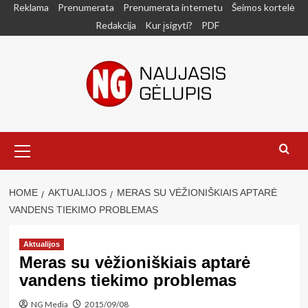
Skip
Reklama
Prenumerata
Prenumerata internetu
Šeimos kortelė
to
Redakcija
Kur įsigyti?
PDF
content
Primary
Menu
HOME
AKTUALIJOS
MERAS SU VĖŽIONIŠKIAIS APTARĖ
VANDENS TIEKIMO PROBLEMAS
Aktualijos
Meras su vėžioniškiais aptarė
vandens tiekimo problemas
NG Media
2015/09/08