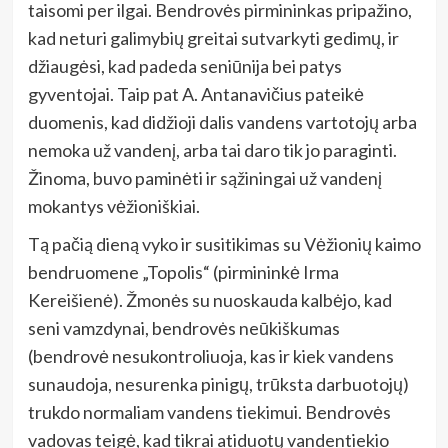
taisomi per ilgai. Bendrovės pirmininkas pripažino,
kad neturi galimybių greitai sutvarkyti gedimų, ir
džiaugėsi, kad padeda seniūnija bei patys
gyventojai. Taip pat A. Antanavičius pateikė
duomenis, kad didžioji dalis vandens vartotojų arba
nemoka už vandenį, arba tai daro tik jo paraginti.
Žinoma, buvo paminėti ir sąžiningai už vandenį
mokantys vėžioniškiai.
Tą pačią dieną vyko ir susitikimas su Vėžionių kaimo
bendruomene „Topolis“ (pirmininkė Irma
Kereišienė). Žmonės su nuoskauda kalbėjo, kad
seni vamzdynai, bendrovės neūkiškumas
(bendrovė nesukontroliuoja, kas ir kiek vandens
sunaudoja, nesurenka pinigų, trūksta darbuotojų)
trukdo normaliam vandens tiekimui. Bendrovės
vadovas teigė, kad tikrai atiduotų vandentiekio