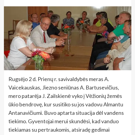
Rugsėjo 2 d. Prienų r. savivaldybės meras A.
Vaicekauskas, Jiezno seniūnas A. Bartusevičius,
mero patarėja J. Zailskienė vyko į Vėžionių žemės
ūkio bendrovę, kur susitiko su jos vadovu Almantu
Antanavičiumi. Buvo aptarta situacija dėl vandens
tiekimo. Gyventojai merui skundėsi, kad vanduo
tiekiamas su pertraukomis, atsiradę gedimai