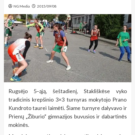
NG Media
2015/09/08
Rugsėjo 5–ąją, šeštadienį, Stakliškėse vyko
tradicinis krepšinio 3×3 turnyras mokytojo Prano
Kundroto taurei laimėti. Šiame turnyre dalyvavo ir
Prienų „Žiburio“ gimnazijos buvusios ir dabartinės
mokinės.