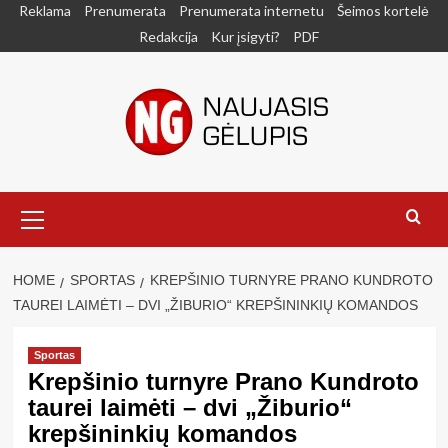
Skip
Reklama
Prenumerata
Prenumerata internetu
Šeimos kortelė
to
Redakcija
Kur įsigyti?
PDF
content
Primary
Menu
HOME
SPORTAS
KREPŠINIO TURNYRE PRANO KUNDROTO
TAUREI LAIMĖTI – DVI „ŽIBURIO“ KREPŠININKIŲ KOMANDOS
Sportas
Krepšinio turnyre Prano Kundroto
taurei laimėti – dvi „Žiburio“
krepšininkių komandos