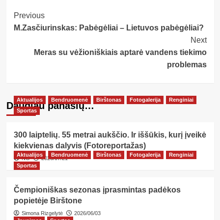
Post
Previous
M.Zasčiurinskas: Pabėgėliai – Lietuvos pabėgėliai?
Navigation
Next
Meras su vėžioniškiais aptarė vandens tiekimo
problemas
Aktualijos
Bendruomenė
Birštonas
Fotogalerija
Renginiai
Daugiau panašių…
Sportas
300 laiptelių. 55 metrai aukščio. Ir iššūkis, kurį įveikė
kiekvienas dalyvis (Fotoreportažas)
Aktualijos
Bendruomenė
Birštonas
Fotogalerija
Renginiai
NG
2026/07/21
Sportas
Čempioniškas sezonas įprasmintas padėkos
popietėje Birštone
Simona Rizgelytė
2026/06/03