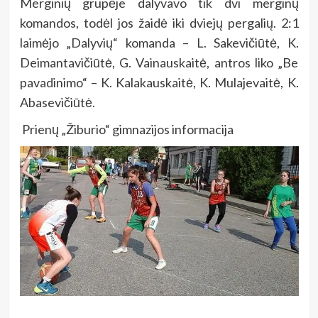
Merginių grupėje dalyvavo tik dvi merginų
komandos, todėl jos žaidė iki dviejų pergalių. 2:1
laimėjo „Dalyvių“ komanda – L. Sakevičiūtė, K.
Deimantavičiūtė, G. Vainauskaitė, antros liko „Be
pavadinimo“ – K. Kalakauskaitė, K. Mulajevaitė, K.
Abasevičiūtė.
Prienų „Žiburio“ gimnazijos informacija