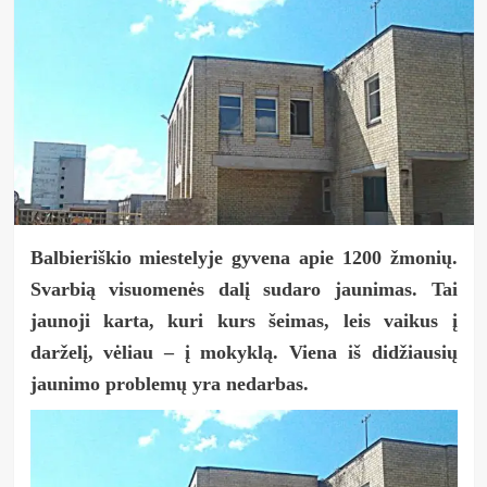
Balbieriškio miestelyje gyvena apie 1200 žmonių.
Svarbią visuomenės dalį sudaro jaunimas. Tai
jaunoji karta, kuri kurs šeimas, leis vaikus į
darželį, vėliau – į mokyklą. Viena iš didžiausių
jaunimo problemų yra nedarbas.