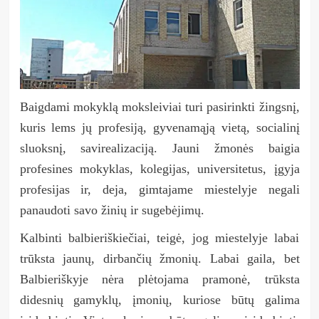
Baigdami mokyklą moksleiviai turi pasirinkti žingsnį,
kuris lems jų profesiją, gyvenamąją vietą, socialinį
sluoksnį, savirealizaciją. Jauni žmonės baigia
profesines mokyklas, kolegijas, universitetus, įgyja
profesijas ir, deja, gimtajame miestelyje negali
panaudoti savo žinių ir sugebėjimų.
Kalbinti balbieriškiečiai, teigė, jog miestelyje labai
trūksta jaunų, dirbančių žmonių. Labai gaila, bet
Balbieriškyje nėra plėtojama pramonė, trūksta
didesnių gamyklų, įmonių, kuriose būtų galima