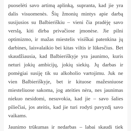
puoselėti savo artimą aplinką, supranta, kad jie yra
dalis visuomenės. Šių žmonių mintys apie darbą
susijusios su Balbieriškiu – vieni čia pradėję savo
verslą, kiti dirba privačiose įmonėse. Jie pilni
optimizmo, ir mažas miestelis visiškai patenkina jų
darbines, laisvalaikio bei kitas viltis ir lūkesčius. Bet
skaudžiausia, kad Balbieriškyje yra jaunimo, kuris
neturi jokių ambicijų, jokių siekių. Jų darbas ir
pomėgiai susiję tik su alkoholio vartojimu. Juk ne
vien Balbieriškyje, bet ir kituose mažesniuose
miesteliuose sakoma, jog ateities nėra, nes jaunimas
niekuo nesidomi, nesuvokia, kad jie – savo šalies
piliečiai, jos ateitis, kad jie turi rodyti pavyzdį savo
vaikams.
Jaunimo trūkumas ir nedarbas – labai skaudi tiek