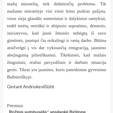
mažų miestelių, tiek didmiesčių problema. Tik
mažame miestelyje visi vieni kitus puikiai pažįsta,
visus sieja glaudūs asmeniniai ir dalykiniai santykiai,
todėl turėtų netrūkti ir abipusio supratimo, dėmesio,
iniciatyvos, kad jauni žmonės nebėgtų iš savo
gimtinės, jaustųsi čia reikalingi ir rastų darbo. Būtina
atsižvelgti į vis dar vykstančią emigraciją, jaunimo
abejingumą pilietiškumui. Tikėkimės, kad mažais
žingsniais, realiai pavyzdžiais ir darbais situacija
gerės. Tikrai yra jaunimo, kuris patenkintas gyvenimu
Balbieriškyje.
Gintarė Andriukevičiūtė
Post
Previous
„Rožinis autobusėlis“ apsilankė Birštone