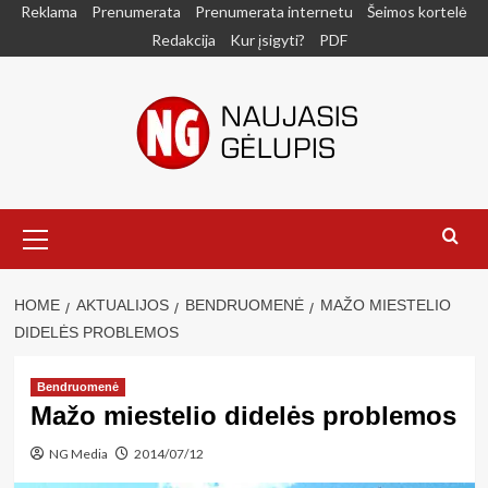
Skip
Reklama
Prenumerata
Prenumerata internetu
Šeimos kortelė
to
Redakcija
Kur įsigyti?
PDF
content
Primary
Menu
HOME
AKTUALIJOS
BENDRUOMENĖ
MAŽO MIESTELIO
DIDELĖS PROBLEMOS
Bendruomenė
Mažo miestelio didelės problemos
NG Media
2014/07/12