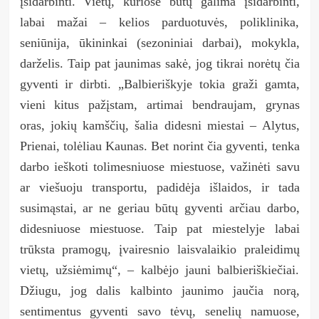
įsidarbinti. Vietų, kuriose būtų galima įsidarbinti,
labai mažai – kelios parduotuvės, poliklinika,
seniūnija, ūkininkai (sezoniniai darbai), mokykla,
darželis. Taip pat jaunimas sakė, jog tikrai norėtų čia
gyventi ir dirbti. „Balbieriškyje tokia graži gamta,
vieni kitus pažįstam, artimai bendraujam, grynas
oras, jokių kamščių, šalia didesni miestai – Alytus,
Prienai, tolėliau Kaunas. Bet norint čia gyventi, tenka
darbo ieškoti tolimesniuose miestuose, važinėti savu
ar viešuoju transportu, padidėja išlaidos, ir tada
susimąstai, ar ne geriau būtų gyventi arčiau darbo,
didesniuose miestuose. Taip pat miestelyje labai
trūksta pramogų, įvairesnio laisvalaikio praleidimų
vietų, užsiėmimų“, – kalbėjo jauni balbieriškiečiai.
Džiugu, jog dalis kalbinto jaunimo jaučia norą,
sentimentus gyventi savo tėvų, senelių namuose,