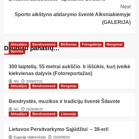
Navigation
Next
Sporto aikštyno atidarymo šventė Alksniakiemyje
(GALERIJA)
Aktualijos
Bendruomenė
Birštonas
Fotogalerija
Renginiai
Daugiau panašių…
Sportas
300 laiptelių. 55 metrai aukščio. Ir iššūkis, kurį įveikė
kiekvienas dalyvis (Fotoreportažas)
NG
2026/07/21
Aktualijos
Bendruomenė
Renginiai
Bendrystės, muzikos ir tradicijų šventė Šilavote
NG
2026/06/25
Aktualijos
Bendruomenė
Lietuvoje
Lietuvos Persitvarkymo Sąjūdžiui – 38-eri!
Eugenija Vaitkevičiūtė
2026/06/03