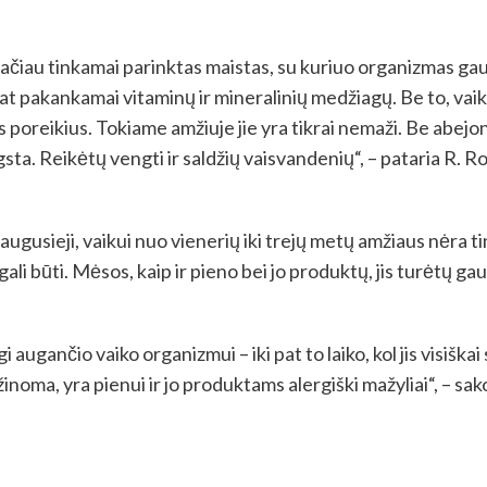
 tačiau tinkamai parinktas maistas, su kuriuo organizmas g
 pat pakankamai vitaminų ir mineralinių medžiagų. Be to, vai
os poreikius. Tokiame amžiuje jie yra tikrai nemaži. Be abej
sta. Reikėtų vengti ir saldžių vaisvandenių“, – pataria R. Ro
suaugusieji, vaikui nuo vienerių iki trejų metų amžiaus nėra
ali būti. Mėsos, kaip ir pieno bei jo produktų, jis turėtų gau
gi augančio vaiko organizmui – iki pat to laiko, kol jis visiš
žinoma, yra pienui ir jo produktams alergiški mažyliai“, – sak