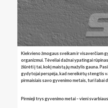
Kiekvieno žmogaus sveikam ir visaverčiam gyve
organizmui. Tėveliai dažnai ypatingai rūpinasi
žiūrėti į tai, kokį maistą jų mažylis gauna. Pa
gydytojai perspėja, kad nereikėtų stengtis va
pirmaisiais savo gyvenimo metais, turi labai dide
Pirmieji trys gyvenimo metai – vieni svarbiau