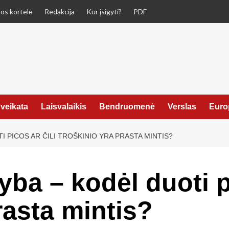
os kortelė
Redakcija
Kur įsigyti?
PDF
veikata
Laisvalaikis
Bendruomenė
Verslas
Euro
 PICOS AR ČILI TROŠKINIO YRA PRASTA MINTIS?
ba – kodėl duoti pi
rasta mintis?