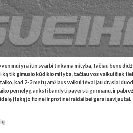
nimui yra itin svarbi tinkama mityba, tačiau bene didžia
 ką tik gimusio kūdikio mityba, tačiau vos vaikui šiek ti
sitaiko, kad 2-3 metų amžiaus vaikui tėvai jau drąsiai duoda
iko pernelyg anksti bandyti paversti gurmanu, ir pabrėžia
lę įtaką jo fizinei ir protinei raidai bei gerai savijautai.
sių