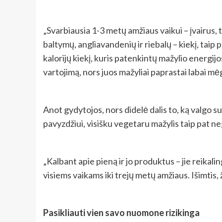
„Svarbiausia 1-3 metų amžiaus vaikui – įvairus,
baltymų, angliavandenių ir riebalų – kiekį, taip
kalorijų kiekį, kuris patenkintų mažylio energij
vartojimą, nors juos mažyliai paprastai labai mėg
Anot gydytojos, nors didelė dalis to, ką valgo 
pavyzdžiui, visišku vegetaru mažylis taip pat neg
„Kalbant apie pieną ir jo produktus – jie reikalin
visiems vaikams iki trejų metų amžiaus. Išimtis, 
Pasikliauti vien savo nuomone rizikinga