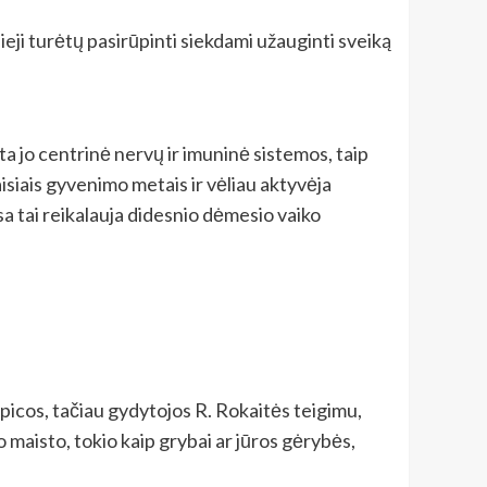
eji turėtų pasirūpinti siekdami užauginti sveiką
a jo centrinė nervų ir imuninė sistemos, taip
aisiais gyvenimo metais ir vėliau aktyvėja
sa tai reikalauja didesnio dėmesio vaiko
 picos, tačiau gydytojos R. Rokaitės teigimu,
o maisto, tokio kaip grybai ar jūros gėrybės,