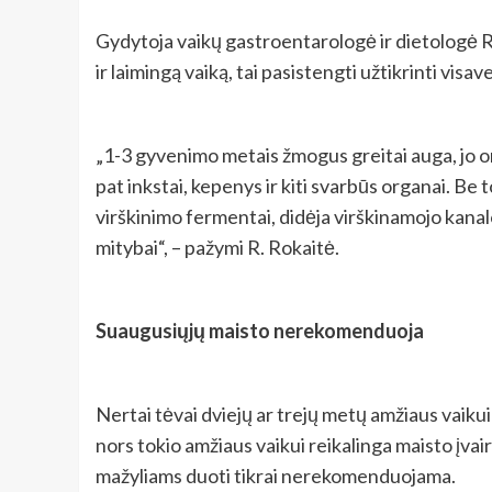
Gydytoja vaikų gastroentarologė ir dietologė Rū
ir laimingą vaiką, tai pasistengti užtikrinti visav
„1-3 gyvenimo metais žmogus greitai auga, jo or
pat inkstai, kepenys ir kiti svarbūs organai. Be
virškinimo fermentai, didėja virškinamojo kanalo
mitybai“, – pažymi R. Rokaitė.
Suaugusiųjų maisto nerekomenduoja
Nertai tėvai dviejų ar trejų metų amžiaus vaikui
nors tokio amžiaus vaikui reikalinga maisto įvai
mažyliams duoti tikrai nerekomenduojama.