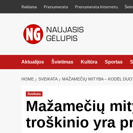
Skip
Reklama
Prenumerata
Prenumerata internetu
Šeim
to
content
Aktualijos
Švietimas
Kultūra
Sportas
S
HOME
SVEIKATA
MAŽAMEČIŲ MITYBA – KODĖL DUOTI
Sveikata
Mažamečių mity
troškinio yra p