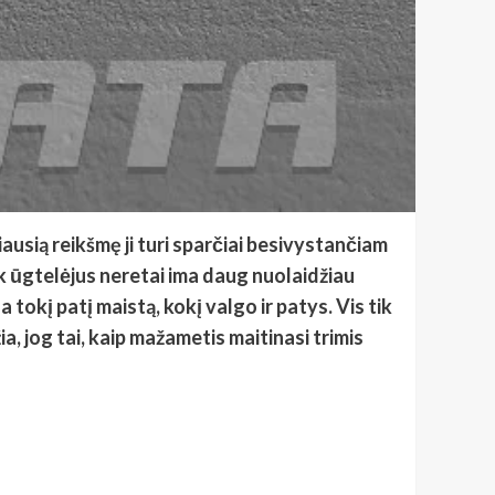
usią reikšmę ji turi sparčiai besivystančiam
ek ūgtelėjus neretai ima daug nuolaidžiau
 tokį patį maistą, kokį valgo ir patys. Vis tik
, jog tai, kaip mažametis maitinasi trimis