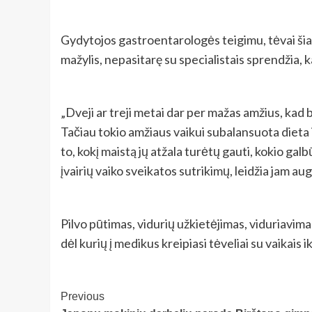
Gydytojos gastroentarologės teigimu, tėvai šiand
mažylis, nepasitarę su specialistais sprendžia, ka
„Dveji ar treji metai dar per mažas amžius, kad b
Tačiau tokio amžiaus vaikui subalansuota dieta i
to, kokį maistą jų atžala turėtų gauti, kokio gal
įvairių vaiko sveikatos sutrikimų, leidžia jam augt
Pilvo pūtimas, vidurių užkietėjimas, viduriavimas
dėl kurių į medikus kreipiasi tėveliai su vaikais
Post
Previous