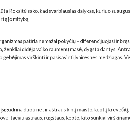
ta Rokaitė sako, kad svarbiausias dalykas, kuriuo suaugusi
ertę jo mitybą.
ganizmas patiria nemažai pokyčių – diferencijuojasi ir bręst
 to, ženkliai didėja vaiko raumenų masė, dygsta dantys. Antr
 gebėjimas virškinti ir pasisavinti įvairesnes medžiagas. Vi
 įsigudrina duoti net ir aštraus kinų maisto, keptų krevečių,
rovė, tačiau aštraus, rūgštaus, kepto, kito sunkiai virškinam