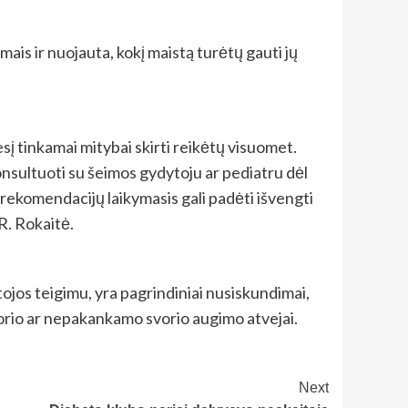
ais ir nuojauta, kokį maistą turėtų gauti jų
esį tinkamai mitybai skirti reikėtų visuomet.
konsultuoti su šeimos gydytoju ar pediatru dėl
tų rekomendacijų laikymasis gali padėti išvengti
 R. Rokaitė.
ytojos teigimu, yra pagrindiniai nusiskundimai,
ntsvorio ar nepakankamo svorio augimo atvejai.
Next