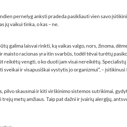
ien pernelyg anksti pradeda pasikliauti vien savo įsitikinim
s jų vaikui tinka, o kas – ne.
ūtų galima laisvai rinkti, ką vaikas valgo, nors, žinoma, dėm
r maisto racionas yra itin svarbūs, todėl tėvai turėtų pasi
būt reikėtų vengti, o ko duoti jam visai nereikėtų. Specialis
i sveikai ir visapusiškai vystytis jo organizmui“, – įsitikinusi
, pilvo skausmai ir kiti virškinimo sistemos sutrikimai, gyd
 iki trejų metų amžiaus. Taip pat dažni ir įvairių alergijų, a