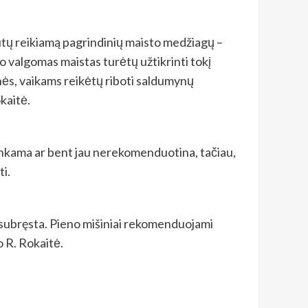
autų reikiamą pagrindinių maisto medžiagų –
ko valgomas maistas turėtų užtikrinti tokį
onės, vaikams reikėtų riboti saldumynų
kaitė.
 tinkama ar bent jau nerekomenduotina, tačiau,
ti.
kai subręsta. Pieno mišiniai rekomenduojami
o R. Rokaitė.