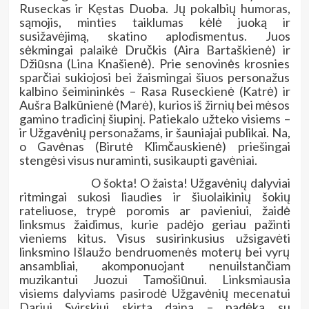
Ruseckas ir Kęstas Duoba. Jų pokalbių humoras,
sąmojis, minties taiklumas kėlė juoką ir
susižavėjimą, skatino aplodismentus. Juos
sėkmingai palaikė Dručkis (Aira Bartaškienė) ir
Džiūsna (Lina Knašienė). Prie senovinės krosnies
sparčiai sukiojosi bei žaismingai šiuos personažus
kalbino šeimininkės – Rasa Ruseckienė (Katrė) ir
Aušra Balkūnienė (Marė), kurios iš žirnių bei mėsos
gamino tradicinį šiupinį. Patiekalo užteko visiems –
ir Užgavėnių personažams, ir šauniajai publikai. Na,
o Gavėnas (Birutė Klimčauskienė) priešingai
stengėsi visus nuraminti, susikaupti gavėniai.
O šokta! O žaista! Užgavėnių dalyviai
ritmingai sukosi liaudies ir šiuolaikinių šokių
rateliuose, trypė poromis ar pavieniui, žaidė
linksmus žaidimus, kurie padėjo geriau pažinti
vieniems kitus. Visus susirinkusius užsigavėti
linksmino Išlaužo bendruomenės moterų bei vyrų
ansambliai, akomponuojant nenuilstančiam
muzikantui Juozui Tamošiūnui. Linksmiausia
visiems dalyviams pasirodė Užgavėnių mecenatui
Dariui Svirskiui skirta daina – padėka su