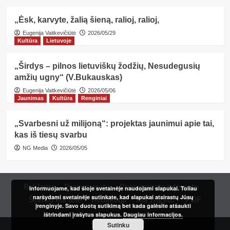
„Ėsk, karvyte, žalią šieną, ralioj, ralioj,
Eugenija Vaitkevičiūtė
2026/05/29
Kultūra
Lietuvoje
„Širdys – pilnos lietuviškų žodžių, Nesudegusių
amžių ugny“ (V.Bukauskas)
Eugenija Vaitkevičiūtė
2026/05/06
Jaunimas
Kultūra
Renginiai
„Svarbesni už milijoną“: projektas jaunimui apie tai,
kas iš tiesų svarbu
NG Media
2026/05/05
Reklama
Prenumerata
Prenumerata internetu
Informuojame, kad šioje svetainėje naudojami slapukai. Toliau
naršydami svetainėje sutinkate, kad slapukai atsirastų Jūsų
Šeimos kortelė
Redakcija
Kur įsigyti?
PDF
įrenginyje. Savo duotą sutikimą bet kada galėsite atšaukti
ištrindami įrašytus slapukus.
Daugiau informacijos.
Sutinku