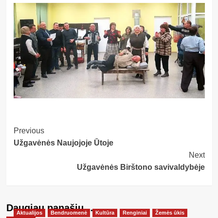
Post
Previous
Užgavėnės Naujojoje Ūtoje
Navigation
Next
Užgavėnės Birštono savivaldybėje
Daugiau panašių…
Aktualijos
Bendruomenė
Kultūra
Renginiai
Žemės ūkis