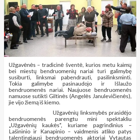
Užgavėnės – tradicinė šventė, kurios metu kaimų
bei miestų bendruomenių nariai turi galimybę
susiburti, linksmai pabendrauti, pasilinksminti.
Tokia galimybe pasinaudojo ir Išlaužo
bendruomenės nariai. Naujuose bendruomenės
namuose sutikti Giltinės (Angelės Janulevičienės),
jie vijo žiemą iš kiemo.
Užgavėnių linksmybės prasidėjo
bendruomenės parengtu mini spektakliu
„Užgavėnių kaukės“, kuriame pagrindinius –
Lašininio ir Kanapinio – vaidmenis atliko patys
talentingiausi bendruomenės aktoriai Vytautas