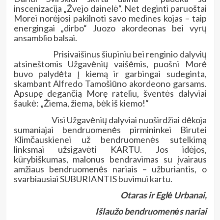
inscenizacija „Žvejo dainelė“. Net deginti paruoštai
Morei norėjosi pakilnoti savo medines kojas – taip
energingai „dirbo“ Juozo akordeonas bei vyrų
ansamblio balsai.
Prisivaišinus šiupiniu bei renginio dalyvių
atsineštomis Užgavėnių vaišėmis, puošni Morė
buvo palydėta į kiemą ir garbingai sudeginta,
skambant Alfredo Tamošiūno akordeono garsams.
Apsupę degančią Morę rateliu, šventės dalyviai
šaukė: „Žiema, žiema, bėk iš kiemo!“
Visi Užgavėnių dalyviai nuoširdžiai dėkoja
sumaniajai bendruomenės pirmininkei Birutei
Klimčauskienei už bendruomenės sutelkimą
linksmai užsigavėti KARTU. Jos idėjos,
kūrybiškumas, malonus bendravimas su įvairaus
amžiaus bendruomenės nariais – užburiantis, o
svarbiausiai SUBURIANTIS buvimui kartu
.
Otaras ir Eglė Urbanai,
Išlaužo bendruomenės nariai