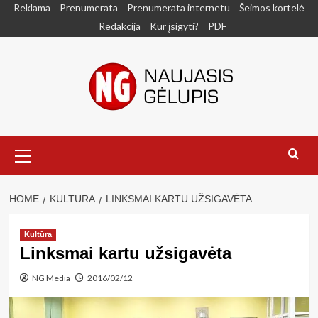
Skip
Reklama
Prenumerata
Prenumerata internetu
Šeimos kortelė
to
Redakcija
Kur įsigyti?
PDF
content
Primary
Menu
HOME
KULTŪRA
LINKSMAI KARTU UŽSIGAVĖTA
Kultūra
Linksmai kartu užsigavėta
NG Media
2016/02/12