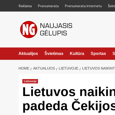
Skip
Reklama
Prenumerata
Prenumerata internetu
Šeim
to
content
Aktualijos
Švietimas
Kultūra
Sportas
S
HOME
AKTUALIJOS
LIETUVOJE
LIETUVOS NAIKIN
Lietuvoje
Lietuvos naiki
padeda Čekijos 