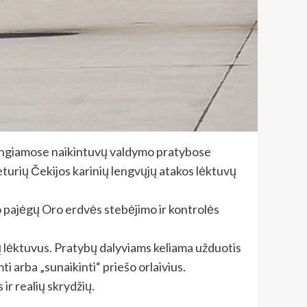
 rengiamose naikintuvų valdymo pratybose
keturių Čekijos karinių lengvųjų atakos lėktuvų
oro pajėgų Oro erdvės stebėjimo ir kontrolės
gų lėktuvus. Pratybų dalyviams keliama užduotis
ti arba „sunaikinti“ priešo orlaivius.
ir realių skrydžių.