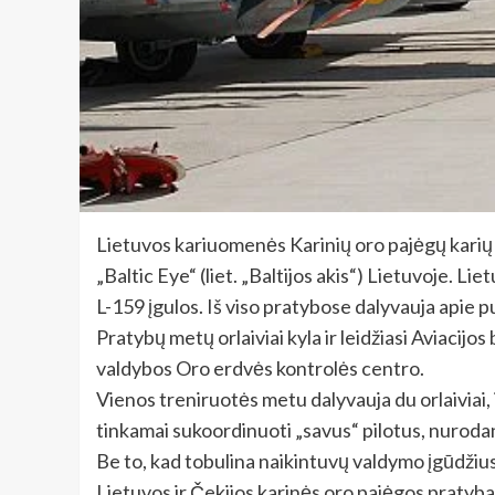
Lietuvos kariuomenės Karinių oro pajėgų karių
„Baltic Eye“ (liet. „Baltijos akis“) Lietuvoje. 
L-159 įgulos. Iš viso pratybose dalyvauja apie pu
Pratybų metų orlaiviai kyla ir leidžiasi Aviacij
valdybos Oro erdvės kontrolės centro.
Vienos treniruotės metu dalyvauja du orlaiviai, 
tinkamai sukoordinuoti „savus“ pilotus, nurodant 
Be to, kad tobulina naikintuvų valdymo įgūdžius, 
Lietuvos ir Čekijos karinės oro pajėgos pratyb