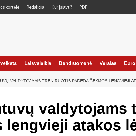
os kortelė
Redakcija
Kur įsigyti?
PDF
veikata
Laisvalaikis
Bendruomenė
Verslas
Euro
TUVŲ VALDYTOJAMS TRENIRUOTIS PADEDA ČEKIJOS LENGVIEJI A
ntuvų valdytojams t
lengvieji atakos l