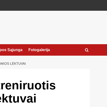
pos Sąjunga
Fotogalerija
TAKOS LĖKTUVAI
reniruotis
ėktuvai