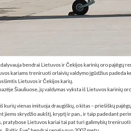
 dalyvauja bendrai Lietuvos ir Čekijos karinių oro pajėgų
Lietuvos kariams treniruoti orlaivių valdymo įgūdžius padeda 
sšimtis Lietuvos ir Čekijos karių.
os bazėje Šiauliuose, jų valdymas vyksta iš Lietuvos karinių 
iš kurių vienas imituoja draugiškų, o kitas – priešiškų pajė
jiems skrydžio aukštį, kryptį ir pan., ir taip padedant perim
pratybose Lietuvos kariai tai pat turi galimybių treniruotis 
as „Baltic Eye“ bendrai rengia nuo 2007 metų.