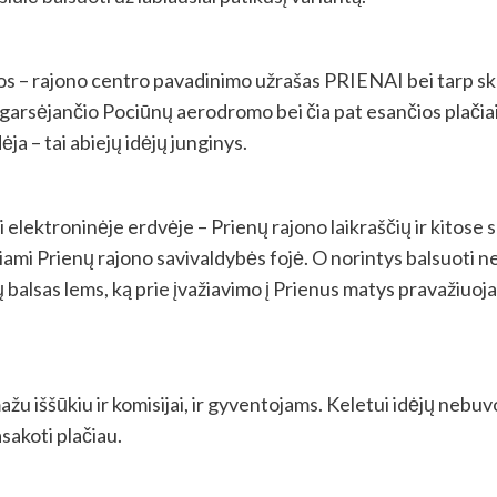
jos – rajono centro pavadinimo užrašas PRIENAI bei tarp skl
garsėjančio Pociūnų aerodromo bei čia pat esančios plači
ja – tai abiejų idėjų junginys.
uoti elektroninėje erdvėje – Prienų rajono laikraščių ir kitos
mi Prienų rajono savivaldybės fojė. O norintys balsuoti nei
 balsas lems, ką prie įvažiavimo į Prienus matys pravažiuoj
žu iššūkiu ir komisijai, ir gyventojams. Keletui idėjų nebuv
sakoti plačiau.