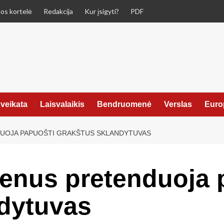
os kortelė
Redakcija
Kur įsigyti?
PDF
veikata
Laisvalaikis
Bendruomenė
Verslas
Euro
NDUOJA PAPUOŠTI GRAKŠTUS SKLANDYTUVAS
rienus pretenduoja 
ndytuvas