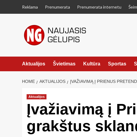
Skip
Reklama
Prenumerata
Prenumerata internetu
Šeim
to
content
Aktualijos
Švietimas
Kultūra
Sportas
S
HOME
AKTUALIJOS
ĮVAŽIAVIMĄ Į PRIENUS PRETE
Aktualijos
Įvažiavimą į P
grakštus skla