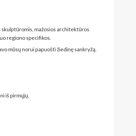
s skulptūromis, mažosios architektūros
 nuo regiono specifikos.
aravo mūsų norui papuošti žiedinę sankryžą.
i iš pirmųjų.