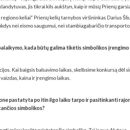
landytuvas, jis tikrai kils aukštyn, kaip ir mūsų Prienų garsi
 regiono keliai“ Prienų kelių tarnybos viršininkas Darius Šl
trukdys nei eismo saugumui, nei stambiagabaričio transporto
ų palaikymo, kada būtų galima tikėtis simbolikos įrengimo
cijos. Kai baigsis balsavimo laikas, skelbsime konkursą dėl 
aizdas, kaina ir įrengimo laikas.
jone pastatyta po itin ilgo laiko tarpo ir pasitinkanti ra
atančios simbolikos?