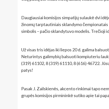
Daugiausiai komisijos simpatijų sulaukė dvi idė
žinomų tarptautiniais sklandymo čempionatais 
simbolis – pačio sklandytuvo modelis. Trečioji idė
Už visas tris idėjas iki liepos 20 d. galima bals
Neturintys galimybių balsuoti kompiuteriu laukia
(319) 61102, 8 (319) 61110, 8 (616) 46722. Jūsų
patys!
Pasak J. Zailskienės, akcento rinkimai tapo nema
grupės komisijos pirmininkė sutiko apie tai papa