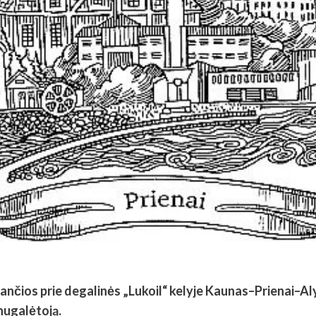
ančios prie degalinės „Lukoil“ kelyje Kaunas–Prienai–Alyt
 nugalėtoją.