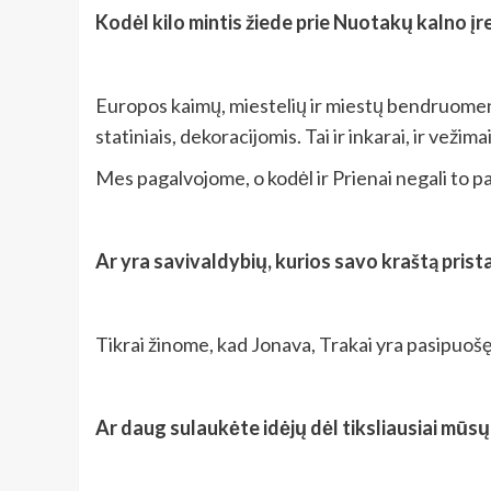
Kodėl kilo mintis žiede prie Nuotakų kalno įr
Europos kaimų, miestelių ir miestų bendruomenė
statiniais, dekoracijomis. Tai ir inkarai, ir veži
Mes pagalvojome, o kodėl ir Prienai negali to p
Ar yra savivaldybių, kurios savo kraštą prista
Tikrai žinome, kad Jonava, Trakai yra pasipuošę 
Ar daug sulaukėte idėjų dėl tiksliausiai mūs