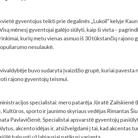
kvietė gyventojus teikti prie degalinės „Lukoil“ kelyje Ka
 Visą mėnesį gyventojai galėjo siūlyti, kaip ši vieta – pagri
a, rinkimai, kurių metu vienas asmuo iš 30 tūkstančių rajono 
 populiarumo nesulaukė.
avivaldybėje buvo sudaryta Įvaizdžio grupė, kuriai pavesta ne
uoti rajono gyventojų teismui.
nistracijos specialistai: mero patarėja Jūratė Zailskienė (
, Kultūros, sporto ir jaunimo skyriaus vedėjas Rimantas Šiu
enata Pavlavičienė. Specialistai apsvarstė gyventojų pasiūl
tus, akcento idėjas ir, atsižvelgdami į tai, kad akcentas tu
iūlė balsuoti už labiausiai patikusį variantą.