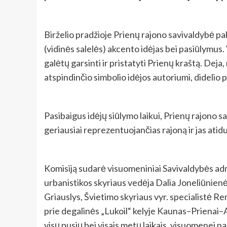
Birželio pradžioje Prienų rajono savivaldybė pa
(vidinės salelės) akcento idėjas bei pasiūlymus.
galėtų garsinti ir pristatyti Prienų kraštą. Dej
atspindinčio simbolio idėjos autoriumi, didelio
Pasibaigus idėjų siūlymo laikui, Prienų rajono s
geriausiai reprezentuojančias rajoną ir jas atid
Komisiją sudarė visuomeniniai Savivaldybės admi
urbanistikos skyriaus vedėja Dalia Joneliūnienė
Griauslys, Švietimo skyriaus vyr. specialistė R
prie degalinės „Lukoil“ kelyje Kaunas–Prienai–Aly
visų pusių bei visais metų laikais, visuomenei pas