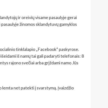
andytojų ir oreivių visame pasaulyje gerai
ai pasaulyje žinomos sklandytuvų gamyklos
e socialinio tinklalapio „Facebook“ paskyrose.
šeidami iš namų tai gali padaryti telefonais: 8
antys rajono svečiai arba grįždami namo Jūs
o lemta net patekti į svarstymą. Įvaizdžio