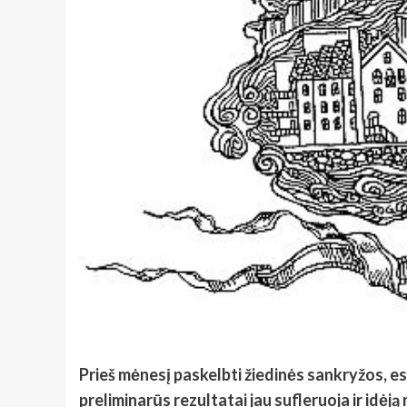
Prieš mėnesį paskelbti žiedinės sankryžos, es
preliminarūs rezultatai jau sufleruoja ir idėją