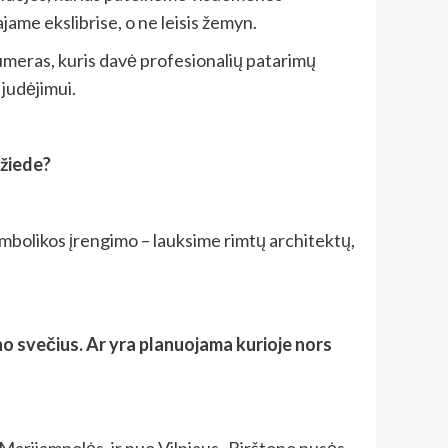
ajame ekslibrise, o ne leisis žemyn.
iumeras, kuris davė profesionalių patarimų
 judėjimui.
 žiede?
simbolikos įrengimo – lauksime rimtų architektų,
jono svečius. Ar yra planuojama kurioje nors