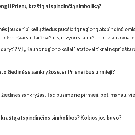
engti Prienų kraštą atspindinčią simboliką?
s jau seniai kelių žiedus puošia tą regioną atspindinčiomi
mai, ir krepšiai su daržovėmis, ir vyno statinės – priklausomai
adaryti? VĮ „Kauno regiono keliai“ atstovai tikrai nepriešt
to žiedinėse sankryžose, ar Prienai bus pirmieji?
žiedines sankryžas. Tad būsime ne pirmieji, bet, manau, vien
ų kraštą atspindinčios simbolikos? Kokios jos buvo?