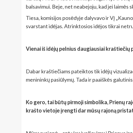
balsavimui. Beje, net neabejoju, kad jei laimės sk
Tiesa, komisijos posėdyje dalyvavo ir VĮ „Kauno
svarstant idėjas. Atrinktosios idėjos tikrai ne
Vienai iš idėjų pelnius daugiausiai kraštieči
Dabar kraštiečiams pateiktos tik idėjų vizualiza
menininkų pasiūlymų. Tada ir paaiškės galutinis v
Ko gero, tai būtų pirmoji simbolika, Prienų ra
krašto vietoje įrengti dar mūsų rajoną prist