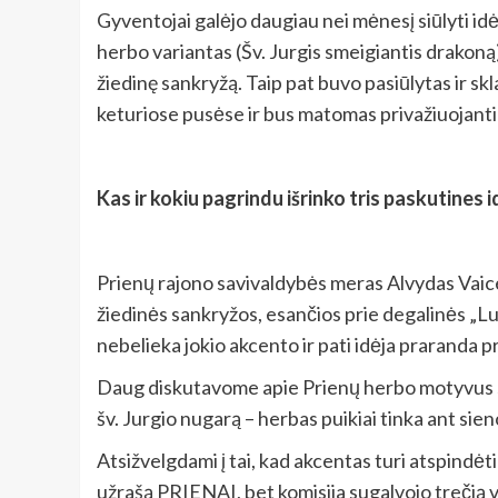
Gyventojai galėjo daugiau nei mėnesį siūlyti idėj
herbo variantas (Šv. Jurgis smeigiantis drakoną),
žiedinę sankryžą. Taip pat buvo pasiūlytas ir sk
keturiose pusėse ir bus matomas privažiuojanti
Kas ir kokiu pagrindu išrinko tris paskutines i
Prienų rajono savivaldybės meras Alvydas Vaice
žiedinės sankryžos, esančios prie degalinės „Lu
nebelieka jokio akcento ir pati idėja praranda 
Daug diskutavome apie Prienų herbo motyvus san
šv. Jurgio nugarą – herbas puikiai tinka ant sien
Atsižvelgdami į tai, kad akcentas turi atspindėti
užrašą PRIENAI, bet komisija sugalvojo trečią va