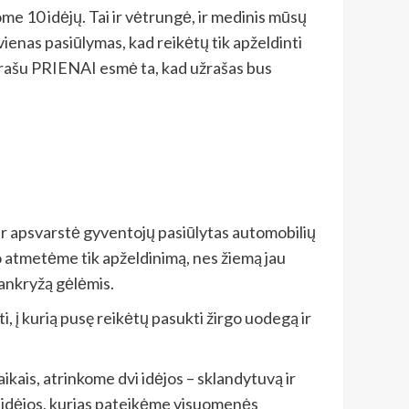
ome 10 idėjų. Tai ir vėtrungė, ir medinis mūsų
 vienas pasiūlymas, kad reikėtų tik apželdinti
 užrašu PRIENAI esmė ta, kad užrašas bus
ir apsvarstė gyventojų pasiūlytas automobilių
to atmetėme tik apželdinimą, nes žiemą jau
sankryžą gėlėmis.
 į kurią pusę reikėtų pasukti žirgo uodegą ir
aikais, atrinkome dvi idėjos – sklandytuvą ir
rys idėjos, kurias pateikėme visuomenės