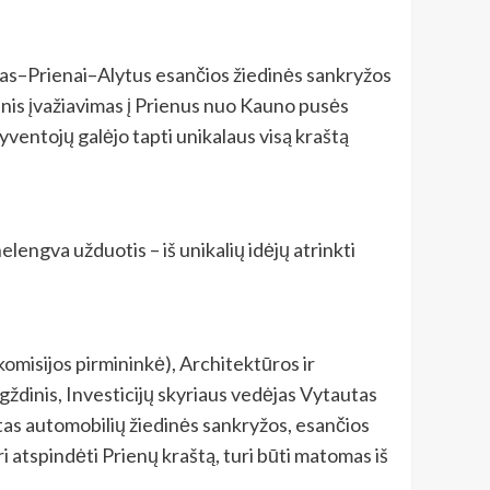
unas–Prienai–Alytus esančios žiedinės sankryžos
ndinis įvažiavimas į Prienus nuo Kauno pusės
gyventojų galėjo tapti unikalaus visą kraštą
lengva užduotis – iš unikalių idėjų atrinkti
komisijos pirmininkė), Architektūros ir
gždinis, Investicijų skyriaus vedėjas Vytautas
ytas automobilių žiedinės sankryžos, esančios
ri atspindėti Prienų kraštą, turi būti matomas iš