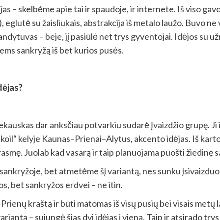
as – skelbėme apie tai ir spaudoje, ir internete. Iš viso gav
 eglutė su žaisliukais, abstrakcija iš metalo laužo. Buvo ne
landytuvas – beje, jį pasiūlė net trys gyventojai. Idėjos su
ems sankryžą iš bet kurios pusės.
dėjas?
kauskas dar anksčiau potvarkiu sudarė Įvaizdžio grupę. Ji 
koil“ kelyje Kaunas–Prienai–Alytus, akcento idėjas. Iš kar
prasmę. Juolab kad vasarą ir taip planuojama puošti žiedinę 
kryžoje, bet atmetėme šį variantą, nes sunku įsivaizduoti,
os, bet sankryžos erdvei – ne itin.
 Prienų kraštą ir būti matomas iš visų pusių bei visais metų l
riantą – sujungė šias dvi idėjas į vieną. Taip ir atsirado t