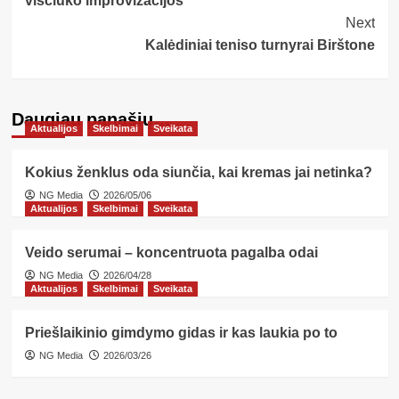
viščiuko improvizacijos
Next
Kalėdiniai teniso turnyrai Birštone
Daugiau panašių…
Aktualijos
Skelbimai
Sveikata
Kokius ženklus oda siunčia, kai kremas jai netinka?
NG Media
2026/05/06
Aktualijos
Skelbimai
Sveikata
Veido serumai – koncentruota pagalba odai
NG Media
2026/04/28
Aktualijos
Skelbimai
Sveikata
Priešlaikinio gimdymo gidas ir kas laukia po to
NG Media
2026/03/26