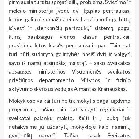
pirmiausia turėtų spręsti eilių problemą. Švietimo ir
mokslo ministerija įvedė dvi ilgąsias pertraukas,
kurios galimai sumažina eiles. Labai naudinga būtų
įsivesti ir „slenkančių pertraukų“ sistemą, pagal
kurią pasibaigus vienos klasės pertraukai,
prasideda kitos klasės pertrauka ir pan. Taip pat
turi būti sudaryta galimybės pasišildyti ir valgyti
savo iš namų atsineštą maistą”, – sako Sveikatos
apsaugos ministerijos Visuomenės sveikatos
priežiūros departamento Mitybos ir fizinio
aktyvumo skyriaus vedėjas Almantas Kranauskas.
Mokyklose vaikai turi ne tik mokytis pagal ugdymo
programas, tačiau taip pat valgyti reguliariai ir
sveikatai palankų maistą, išeiti ir į lauką, juk
nelaikysime jų uždarytų mokykloje kaip naminių
gyvūnėlių narve?! Tačiau pasak Sveikatos