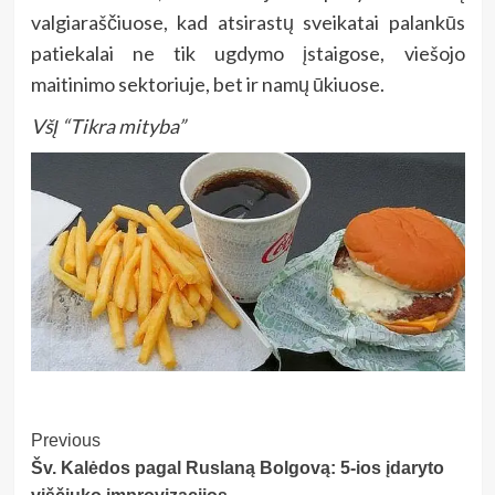
valgiaraščiuose, kad atsirastų sveikatai palankūs
patiekalai ne tik ugdymo įstaigose, viešojo
maitinimo sektoriuje, bet ir namų ūkiuose.
VšĮ “Tikra mityba”
Post
Previous
Šv. Kalėdos pagal Ruslaną Bolgovą: 5-ios įdaryto
Navigation