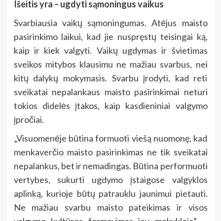
Išeitis yra – ugdyti sąmoningus vaikus
Svarbiausia vaikų sąmoningumas. Atėjus maisto
pasirinkimo laikui, kad jie nuspręstų teisingai ką,
kaip ir kiek valgyti. Vaikų ugdymas ir švietimas
sveikos mitybos klausimu ne mažiau svarbus, nei
kitų dalykų mokymasis. Svarbu įrodyti, kad reti
sveikatai nepalankaus maisto pasirinkimai neturi
tokios didelės įtakos, kaip kasdieniniai valgymo
įpročiai.
„Visuomenėje būtina formuoti viešą nuomonę, kad
menkaverčio maisto pasirinkimas ne tik sveikatai
nepalankus, bet ir nemadingas. Būtina performuoti
vertybes, sukurti ugdymo įstaigose valgyklos
aplinką, kurioje būtų patrauklu jaunimui pietauti.
Ne mažiau svarbu maisto pateikimas ir visos
valgymo kultūros formavimas jau mokykloje”, –