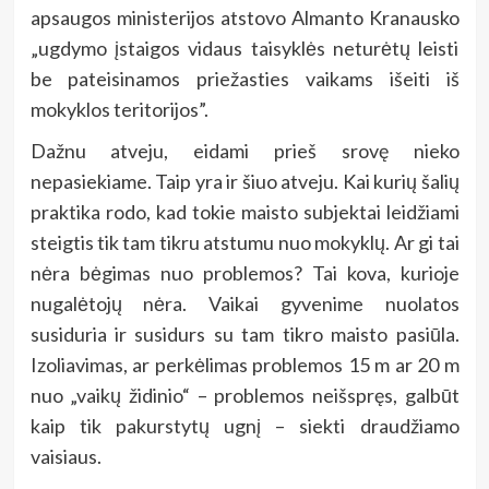
apsaugos ministerijos atstovo Almanto Kranausko
„ugdymo įstaigos vidaus taisyklės neturėtų leisti
be pateisinamos priežasties vaikams išeiti iš
mokyklos teritorijos”.
Dažnu atveju, eidami prieš srovę nieko
nepasiekiame. Taip yra ir šiuo atveju. Kai kurių šalių
praktika rodo, kad tokie maisto subjektai leidžiami
steigtis tik tam tikru atstumu nuo mokyklų. Ar gi tai
nėra bėgimas nuo problemos? Tai kova, kurioje
nugalėtojų nėra. Vaikai gyvenime nuolatos
susiduria ir susidurs su tam tikro maisto pasiūla.
Izoliavimas, ar perkėlimas problemos 15 m ar 20 m
nuo „vaikų židinio“ – problemos neišspręs, galbūt
kaip tik pakurstytų ugnį – siekti draudžiamo
vaisiaus.