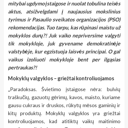
mitybai ugdymo įstaigose ir nuolat tobulina teisės
aktus, atsižvelgdami į naujausius mokslinius
tyrimus ir Pasaulio sveikatos organizacijos (PSO)
rekomendacijas. Tuo tarpu, kas rūpinasi maistu už
mokyklos durų?! Juk vaiko nepriversime valgyti
tik mokykloje, juk gyvename demokratinėje
valstybėje, kur egzistuoja laisvės principai. O gal
vaikus izoliuoti mokykloje bent per ilgąsias
pertraukas?!
Mokyklų valgyklos – griežtai kontroliuojamos
„Paradoksas. Švietimo įstaigose nėra: bulvių
traškučių, gazuotų gėrimų, kavos, maisto, kuriame
gausu cukraus ir druskos, rūkytų mėsos gaminių ir
kitų produktų. Mokyklų valgyklos yra griežtai
kontroliuojamos, kad atitiktų vaikų maitinimo