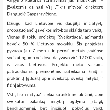
įžvalgomis dalinasi VšĮ „Tikra mityba“ direktorė
Danguolė Gasparavičienė.
Džiugu, kad Lietuvoje vis daugėja iniciatyvų,
propaguojančių sveikos mitybos sklaidą tarp vaikų.
Vienas iš tokių projektų “Sveikatiada”, apimantis
beveik 50 % Lietuvos mokyklų. Šis projektas
gyvuoja jau 7 metus ir pernai metais įvairiose
sveikatingumo veiklose dalyvavo virš 12 000 vaikų
iš visos Lietuvos. Projekto metu vaikams
patraukliomis priemonėmis suteikiama žinių ir
praktinių įgūdžių apie sveikatą, sveiką mitybą ir
fizinį aktyvumą.
VšĮ „Tikra mityba“ siekia suteikti ne tik žinių apie
sveikatai palankią mitybą ugdymo įstaigų
bendruomenei, bet inicijuoti pokyčius vaikų