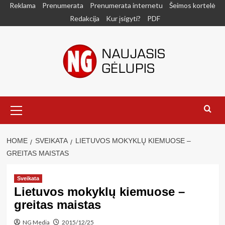
Skip
Reklama
Prenumerata
Prenumerata internetu
Šeimos kortelė
to
Redakcija
Kur įsigyti?
PDF
content
Primary
Menu
HOME
SVEIKATA
LIETUVOS MOKYKLŲ KIEMUOSE –
GREITAS MAISTAS
Sveikata
Lietuvos mokyklų kiemuose –
greitas maistas
NG Media
2015/12/25