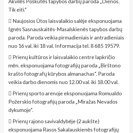
Akvilės Poškutės tapybos darbų paroda „Dienos.
Tik eiti.“
 Naujosios Ūtos laisvalaikio salėje eksponuojama
Ignės Sasnauskaitės-Masalskienės tapybos darbų
paroda. Paroda veikia pirmadieniais ir antradieniais
nuo 16 val. iki 18 val. Informacija tel. 8 685 19579.
 Prienų kultūros ir laisvalaikio centre lapkričio
mėn. eksponuojama fotografijų paroda „Birštono
krašto fotografų kūrybos almanachas“. Paroda
veikia darbo dienomis nuo 12.00 val. iki 18.00 val.
 Prienų sporto arenoje eksponuojama Romualdo
Požerskio fotografijų paroda „Miražas Nevados
dykumoje“.
 Prienų rajono savivaldybėje (2 aukšte)
eksponuojama Rasos Sakalauskienės fotografijų