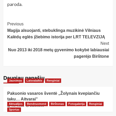
paroda.
Post
Previous
Magija alsuojanti, stebuklinga muzikinė Vilniaus
Navigation
Kalėdų eglės įžiebimo istorija per LRT TELEVZIJĄ
Next
Nuo 2013 iki 2018 metų gyvenimo kokybė labiausiai
pagerėjo Birštone
Daugiau panašių…
Jaunimas
Laisvalaikis
Renginiai
Pakuonio vasaros šventė „Žolynais kvepiančiu
taku… Aitvarai“
Aktualijos
Bendruomenė
Birštonas
Fotogalerija
Renginiai
NG Media
2026/08/06
Sportas