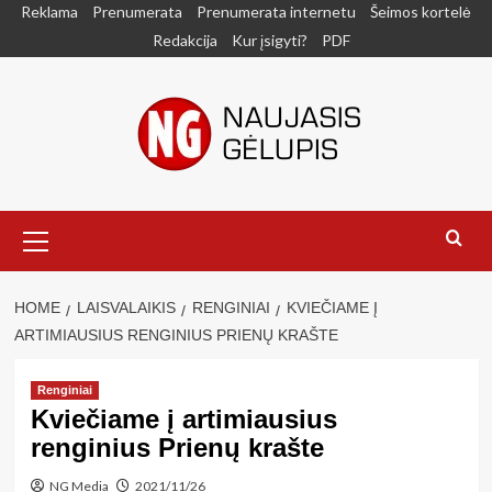
Skip
Reklama
Prenumerata
Prenumerata internetu
Šeimos kortelė
to
Redakcija
Kur įsigyti?
PDF
content
Primary
Menu
HOME
LAISVALAIKIS
RENGINIAI
KVIEČIAME Į
ARTIMIAUSIUS RENGINIUS PRIENŲ KRAŠTE
Renginiai
Kviečiame į artimiausius
renginius Prienų krašte
NG Media
2021/11/26