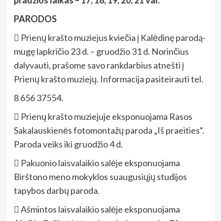
PARODOS
 Prienų krašto muziejus kviečia į Kalėdinę parodą-
mugę lapkričio 23 d. – gruodžio 31 d. Norinčius
dalyvauti, prašome savo rankdarbius atnešti į
Prienų krašto muziejų. Informacija pasiteirauti tel.
8 656 37554.
 Prienų krašto muziejuje eksponuojama Rasos
Sakalauskienės fotomontažų paroda „Iš praeities“.
Paroda veiks iki gruodžio 4 d.
 Pakuonio laisvalaikio salėje eksponuojama
Birštono meno mokyklos suaugusiųjų studijos
tapybos darbų paroda.
 Ašmintos laisvalaikio salėje eksponuojama