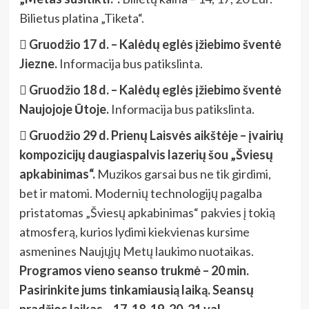
Bilietus platina „Tiketa“.
 Gruodžio 17 d. – Kalėdų eglės įžiebimo šventė
Jiezne.
Informacija bus patikslinta.
 Gruodžio 18 d. – Kalėdų eglės įžiebimo šventė
Naujojoje Ūtoje.
Informacija bus patikslinta.
 Gruodžio 29 d. Prienų Laisvės aikštėje – įvairių
kompozicijų daugiaspalvis lazerių šou „Šviesų
apkabinimas“.
Muzikos garsai bus ne tik girdimi,
bet ir matomi. Modernių technologijų pagalba
pristatomas „Šviesų apkabinimas“ pakvies į tokią
atmosferą, kurios lydimi kiekvienas kursime
asmenines Naujųjų Metų laukimo nuotaikas.
Programos vieno seanso trukmė – 20 min.
Pasirinkite jums tinkamiausią laiką. Seansų
pradžios laikas – 17, 18, 19, 20, 21 val.