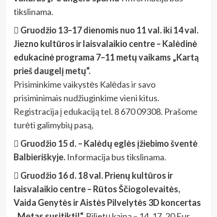
tikslinama.
 Gruodžio 13–17 dienomis nuo 11 val. iki 14 val.
Jiezno kultūros ir laisvalaikio centre – Kalėdinė
edukacinė programa 7–11 metų vaikams „Kartą
prieš daugelį metų“.
Prisiminkime vaikystės Kalėdas ir savo
prisiminimais nudžiuginkime vieni kitus.
Registracija į edukaciją tel. 8 670 09308. Prašome
turėti galimybių pasą,
 Gruodžio 15 d. – Kalėdų eglės įžiebimo šventė
Balbieriškyje.
Informacija bus tikslinama.
 Gruodžio 16 d. 18 val. Prienų kultūros ir
laisvalaikio centre – Rūtos Ščiogolevaitės,
Vaida Genytės ir Aistės Pilvelytės 3D koncertas
„Metas susitikti!“.
Bilietų kaina – 14, 17, 20 Eur.