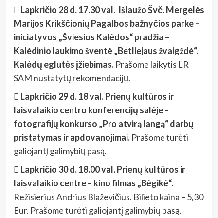
 Lapkričio 28 d. 17.30 val. Išlaužo Švč. Mergelės
Marijos Krikščionių Pagalbos bažnyčios parke –
iniciatyvos „Šviesios Kalėdos“ pradžia –
Kalėdinio laukimo šventė „Betliejaus žvaigždė“.
Kalėdų eglutės įžiebimas.
Prašome laikytis LR
SAM nustatytų rekomendacijų.
 Lapkričio 29 d. 18 val. Prienų kultūros ir
laisvalaikio centro konferencijų salėje –
fotografijų konkurso „Pro atvirą langą“ darbų
pristatymas ir apdovanojimai.
Prašome turėti
galiojantį galimybių pasą.
 Lapkričio 30 d. 18.00 val. Prienų kultūros ir
laisvalaikio centre – kino filmas „Bėgikė“
.
Režisierius Andrius Blaževičius. Bilieto kaina – 5,30
Eur.
Prašome turėti galiojantį galimybių pasą.