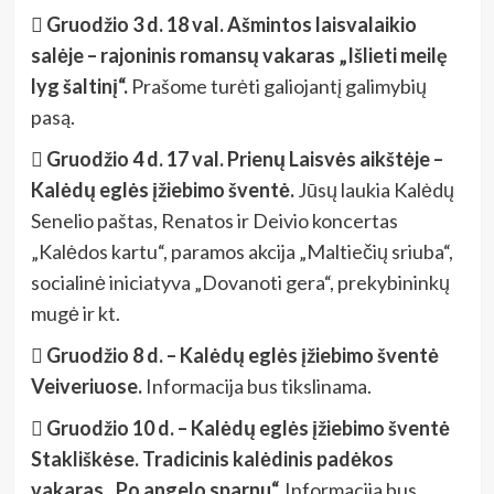
 Gruodžio 3 d. 18 val. Ašmintos laisvalaikio
salėje – rajoninis romansų vakaras „Išlieti meilę
lyg šaltinį“.
Prašome turėti galiojantį galimybių
pasą.
 Gruodžio 4 d. 17 val. Prienų Laisvės aikštėje –
Kalėdų eglės įžiebimo šventė.
Jūsų laukia Kalėdų
Senelio paštas, Renatos ir Deivio koncertas
„Kalėdos kartu“, paramos akcija „Maltiečių sriuba“,
socialinė iniciatyva „Dovanoti gera“, prekybininkų
mugė ir kt.
 Gruodžio 8 d. – Kalėdų eglės įžiebimo šventė
Veiveriuose.
Informacija bus tikslinama.
 Gruodžio 10 d. – Kalėdų eglės įžiebimo šventė
Stakliškėse. Tradicinis kalėdinis padėkos
vakaras „Po angelo sparnu“.
Informacija bus