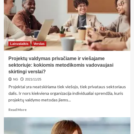
„Iki“
Prienuose
pirkėjų
laukia
gausus
asortimentas
Laisvalaikis
Verslas
Projektų valdymas privačiame ir viešajame
sektoriuje: kokiomis metodikomis vadovaujasi
skirtingi verslai?
NG
2021/11/25
Projektai yra neatskiriama tiek viešojo, tiek privataus sektoriaus
dalis. Ir nors kiekviena organizacija individualiai sprendžia, kuris
projektų valdymo metodas jiems...
Read
Read More
more
about
Projektų
valdymas