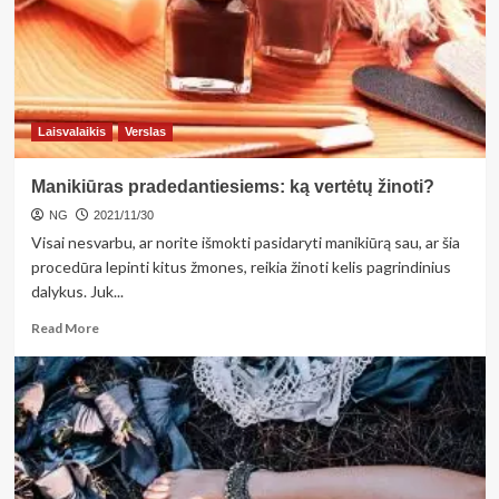
apsisaugoti
nuo
šalčio
ir
vis
tiek
Laisvalaikis
Verslas
atrodyti
stilingai
Manikiūras pradedantiesiems: ką vertėtų žinoti?
NG
2021/11/30
Visai nesvarbu, ar norite išmokti pasidaryti manikiūrą sau, ar šia
procedūra lepinti kitus žmones, reikia žinoti kelis pagrindinius
dalykus. Juk...
Read
Read More
more
about
Manikiūras
pradedantiesiems:
ką
vertėtų
žinoti?