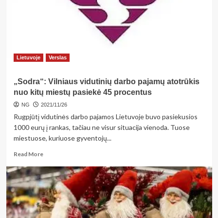
Kalėdų
eglės
įžiebimo
istorija
per
LRT
Lietuvoje
Verslas
TELEVZIJĄ
„Sodra“: Vilniaus vidutinių darbo pajamų atotrūkis
nuo kitų miestų pasiekė 45 procentus
NG
2021/11/26
Rugpjūtį vidutinės darbo pajamos Lietuvoje buvo pasiekusios
1000 eurų į rankas, tačiau ne visur situacija vienoda. Tuose
miestuose, kuriuose gyventojų...
Read
Read More
more
about
„Sodra“:
Vilniaus
vidutinių
darbo
pajamų