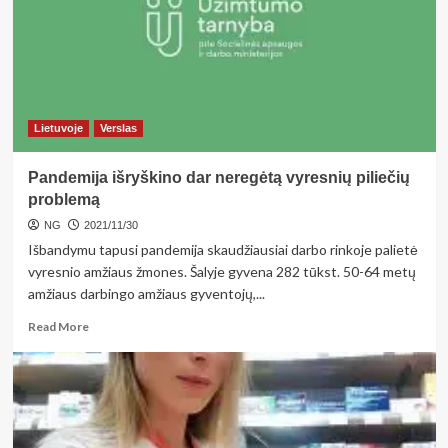
riešutais
ir
džiovintais
vaisiais
–
nuo
kiaulienos
Lietuvoje
Verslas
suktinuko
iki
Pandemija išryškino dar neregėtą vyresnių piliečių
sveikuoliškų
batonėlių
problemą
NG
2021/11/30
Išbandymu tapusi pandemija skaudžiausiai darbo rinkoje palietė
vyresnio amžiaus žmones. Šalyje gyvena 282 tūkst. 50-64 metų
amžiaus darbingo amžiaus gyventojų,...
Read
Read More
more
about
Pandemija
išryškino
dar
neregėtą