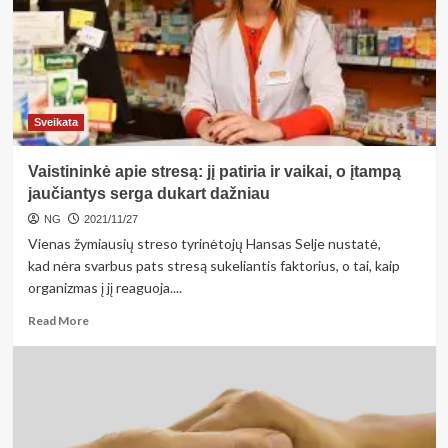
reikėtų
susirūpinti?
Sveikata
Vaistininkė apie stresą: jį patiria ir vaikai, o įtampą
jaučiantys serga dukart dažniau
NG
2021/11/27
Vienas žymiausių streso tyrinėtojų Hansas Selje nustatė,
kad nėra svarbus pats stresą sukeliantis faktorius, o tai, kaip
organizmas į jį reaguoja....
Read
Read More
more
about
Vaistininkė
apie
stresą:
jį