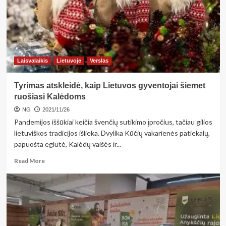
atotrūkis
nuo
kitų
miestų
pasiekė
45
Laisvalaikis
Lietuvoje
Verslas
procentus
Tyrimas atskleidė, kaip Lietuvos gyventojai šiemet
ruošiasi Kalėdoms
NG
2021/11/26
Pandemijos iššūkiai keičia švenčių sutikimo įpročius, tačiau gilios
lietuviškos tradicijos išlieka. Dvylika Kūčių vakarienės patiekalų,
papuošta eglutė, Kalėdų vaišės ir...
Read
Read More
more
about
Tyrimas
atskleidė,
kaip
Lietuvos