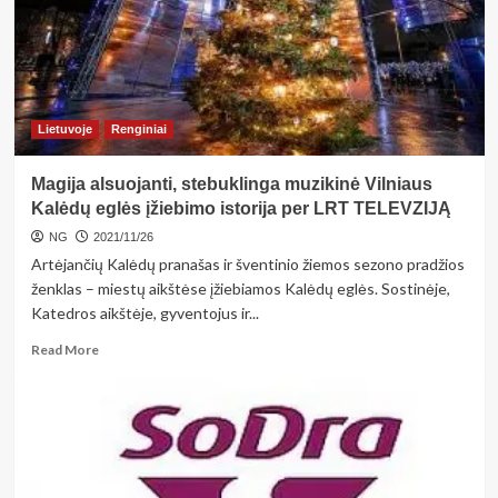
krašte
Lietuvoje
Renginiai
Magija alsuojanti, stebuklinga muzikinė Vilniaus
Kalėdų eglės įžiebimo istorija per LRT TELEVZIJĄ
NG
2021/11/26
Artėjančių Kalėdų pranašas ir šventinio žiemos sezono pradžios
ženklas – miestų aikštėse įžiebiamos Kalėdų eglės. Sostinėje,
Katedros aikštėje, gyventojus ir...
Read
Read More
more
about
Magija
alsuojanti,
stebuklinga
muzikinė
Vilniaus