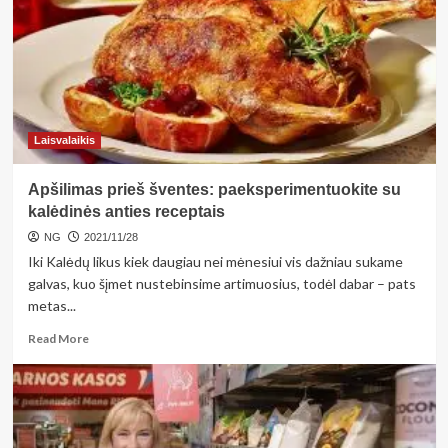
koordinavimo
komisijos
posėdyje
svarstyti
klausimai
Laisvalaikis
Apšilimas prieš šventes: paeksperimentuokite su
kalėdinės anties receptais
NG
2021/11/28
Iki Kalėdų likus kiek daugiau nei mėnesiui vis dažniau sukame
galvas, kuo šįmet nustebinsime artimuosius, todėl dabar – pats
metas...
Read
Read More
more
about
Apšilimas
prieš
šventes: