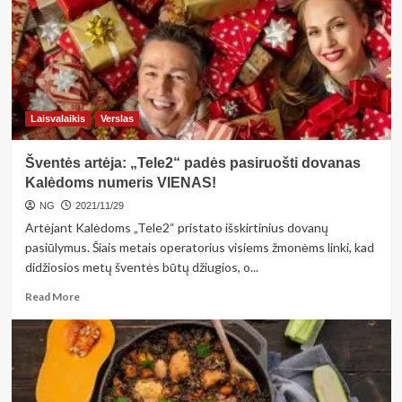
gražu
ir
madinga,
tačiau
kaip
nepakenkti
savo
Laisvalaikis
Verslas
akims?
Šventės artėja: „Tele2“ padės pasiruošti dovanas
Kalėdoms numeris VIENAS!
NG
2021/11/29
Artėjant Kalėdoms „Tele2“ pristato išskirtinius dovanų
pasiūlymus. Šiais metais operatorius visiems žmonėms linki, kad
didžiosios metų šventės būtų džiugios, o...
Read
Read More
more
about
Šventės
artėja:
„Tele2“
padės