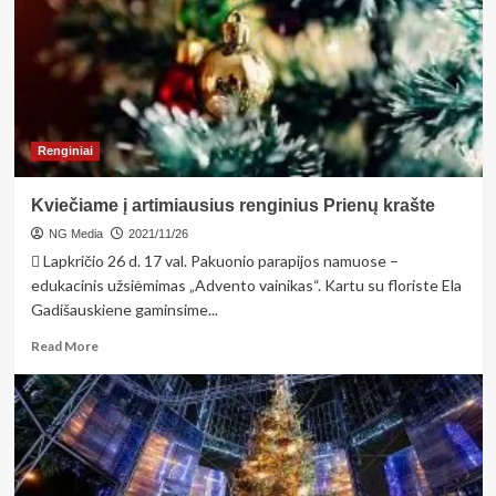
metų
gyvenimo
kokybė
labiausiai
pagerėjo
Birštone
Renginiai
Kviečiame į artimiausius renginius Prienų krašte
NG Media
2021/11/26
 Lapkričio 26 d. 17 val. Pakuonio parapijos namuose –
edukacinis užsiėmimas „Advento vainikas“. Kartu su floriste Ela
Gadišauskiene gaminsime...
Read
Read More
more
about
Kviečiame
į
artimiausius
renginius
Prienų