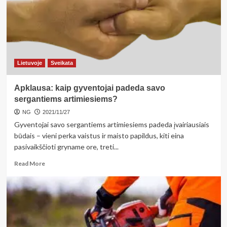
patiria
ir
vaikai,
o
įtampą
jaučiantys
serga
Lietuvoje
Sveikata
dukart
dažniau
Apklausa: kaip gyventojai padeda savo
sergantiems artimiesiems?
NG
2021/11/27
Gyventojai savo sergantiems artimiesiems padeda įvairiausiais
būdais – vieni perka vaistus ir maisto papildus, kiti eina
pasivaikščioti gryname ore, treti...
Read
Read More
more
about
Apklausa:
kaip
gyventojai
padeda