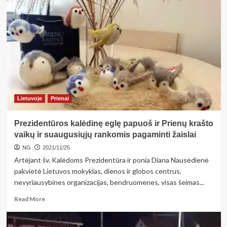
dienų
taisyklė
nuolaidoms
–
kaip
prekybininkams
nepaslysti,
o
pirkėjams
pamatuoti
Lietuvoje
Prienai
lūkesčius
Prezidentūros kalėdinę eglę papuoš ir Prienų krašto
vaikų ir suaugusiųjų rankomis pagaminti žaislai
NG
2021/11/25
Artėjant šv. Kalėdoms Prezidentūra ir ponia Diana Nausėdienė
pakvietė Lietuvos mokyklas, dienos ir globos centrus,
nevyriausybines organizacijas, bendruomenes, visas šeimas...
Read
Read More
more
about
Prezidentūros