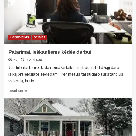
keliaujant
prie
jūros
privalu
Laisvalaikis
Verslas
Patarimai, ieškantiems kėdės darbui
NG
2021/11/30
Jei dirbate biure, tada nemažai laiko, turbūt net didžiąjį darbo
laiką praleidžiate sėdėdami. Per metus tai sudaro tūkstančius
valandų, kurios...
Read
Read More
more
about
Patarimai,
ieškantiems
kėdės
darbui