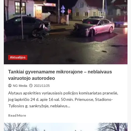
kalėdinę
eglę
papuoš
ir
Prienų
krašto
vaikų
ir
suaugusiųjų
rankomis
Aktualijos
pagaminti
žaislai
Tankiai gyvenamame mikrorajone – neblaivaus
vairuotojo autorodeo
NG Media
2021/11/25
Alytaus apskrities vyriausiasis policijos komisariatas pranešė,
jog lapkričio 24 d. apie 16 val. 50 min. Prienuose, Stadiono-
Tyliosios g. sankryžoje, neblaivus...
Read
Read More
more
about