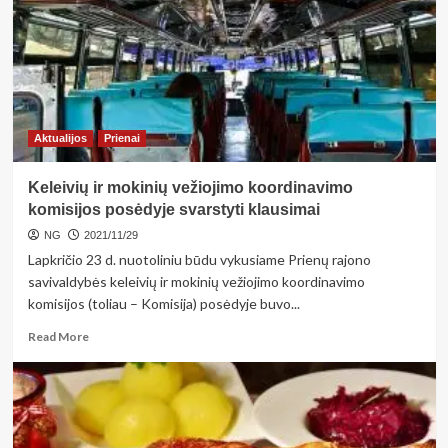
krevetes
ir
Azijos
šalių
įkvėptas
makaronų
su
Aktualijos
Prienai
krevetėmis
receptas
Keleivių ir mokinių vežiojimo koordinavimo
komisijos posėdyje svarstyti klausimai
NG
2021/11/29
Lapkričio 23 d. nuotoliniu būdu vykusiame Prienų rajono
savivaldybės keleivių ir mokinių vežiojimo koordinavimo
komisijos (toliau – Komisija) posėdyje buvo...
Read
Read More
more
about
Keleivių
ir
mokinių
vežiojimo