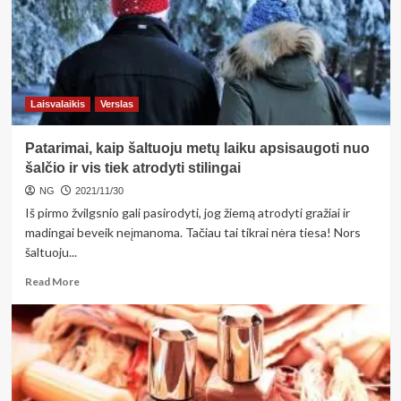
Laisvalaikis
Verslas
Patarimai, kaip šaltuoju metų laiku apsisaugoti nuo
šalčio ir vis tiek atrodyti stilingai
NG
2021/11/30
Iš pirmo žvilgsnio gali pasirodyti, jog žiemą atrodyti gražiai ir
madingai beveik neįmanoma. Tačiau tai tikrai nėra tiesa! Nors
šaltuoju...
Read
Read More
more
about
Patarimai,
kaip
šaltuoju
metų
laiku