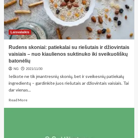
metu
yra
pats
praktiškiausias?
Laisvalaikis
Rudens skoniai: patiekalai su riešutais ir džiovintais
vaisiais – nuo kiaulienos suktinuko iki sveikuoliškų
batonėlių
NG
2021/11/30
Ieškote ne tik įmantresnių skonių, bet ir sveikesnių patiekalų
ingredientų – gardinkite juos riešutais ar džiovintais vaisiais. Tai
dar vienas...
Read
Read More
more
about
Rudens
skoniai:
patiekalai
su