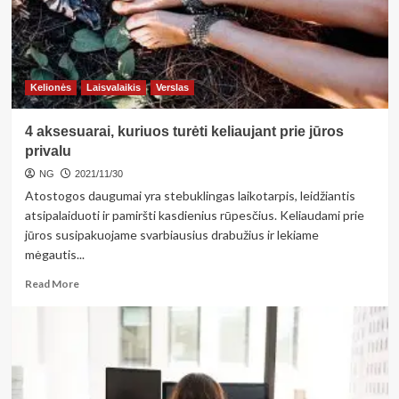
Kelionės
Laisvalaikis
Verslas
4 aksesuarai, kuriuos turėti keliaujant prie jūros
privalu
NG
2021/11/30
Atostogos daugumai yra stebuklingas laikotarpis, leidžiantis
atsipalaiduoti ir pamiršti kasdienius rūpesčius. Keliaudami prie
jūros susipakuojame svarbiausius drabužius ir lekiame
mėgautis...
Read
Read More
more
about
4
aksesuarai,
kuriuos
turėti