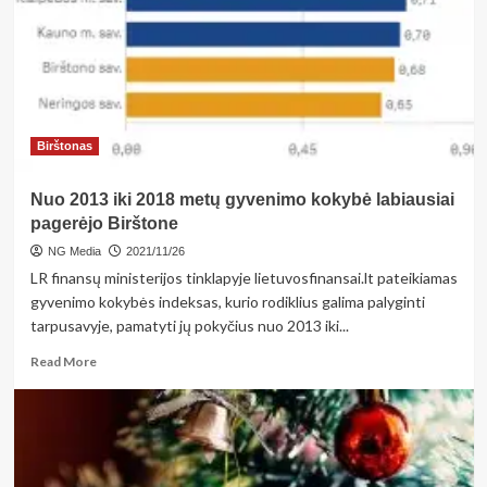
„Naujasis
Gėlupis“
žengs
su
dar
viena
naujove
Birštonas
Nuo 2013 iki 2018 metų gyvenimo kokybė labiausiai
pagerėjo Birštone
NG Media
2021/11/26
LR finansų ministerijos tinklapyje lietuvosfinansai.lt pateikiamas
gyvenimo kokybės indeksas, kurio rodiklius galima palyginti
tarpusavyje, pamatyti jų pokyčius nuo 2013 iki...
Read
Read More
more
about
Nuo
2013
iki
2018