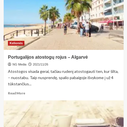
fiksuojami
rekordiniai
plataus
fiuzeliažo
orlaivių
skaičiai
–
po
Kelionės
aerodromo
rekonstrukcijos
Portugalijos atostogų rojus – Algarvė
srautai
augs
NG Media
2021/11/26
Atostogos visada gerai, tačiau rudenį atostogauti ten, kur šilta,
– nuostabu. Taip nusprendę, spalio pabaigoje išvykome į už 4
tūkstančius...
Read
Read More
more
about
Portugalijos
atostogų
rojus
–