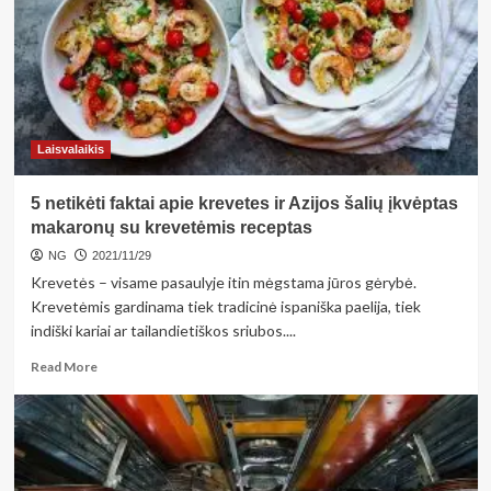
kuri
turėtų
atsidurti
kiekvieno
mitybos
racione
Laisvalaikis
5 netikėti faktai apie krevetes ir Azijos šalių įkvėptas
makaronų su krevetėmis receptas
NG
2021/11/29
Krevetės – visame pasaulyje itin mėgstama jūros gėrybė.
Krevetėmis gardinama tiek tradicinė ispaniška paelija, tiek
indiški kariai ar tailandietiškos sriubos....
Read
Read More
more
about
5
netikėti
faktai
apie