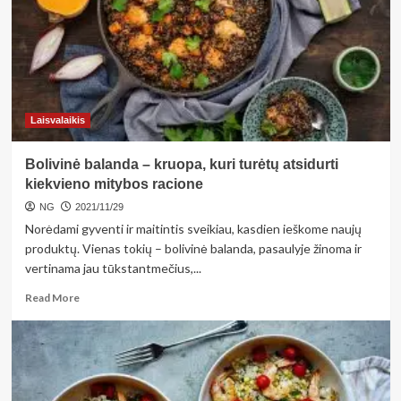
pasiruošti
dovanas
Kalėdoms
numeris
VIENAS!
Laisvalaikis
Bolivinė balanda – kruopa, kuri turėtų atsidurti
kiekvieno mitybos racione
NG
2021/11/29
Norėdami gyventi ir maitintis sveikiau, kasdien ieškome naujų
produktų. Vienas tokių – bolivinė balanda, pasaulyje žinoma ir
vertinama jau tūkstantmečius,...
Read
Read More
more
about
Bolivinė
balanda
–
kruopa,