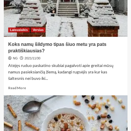
Laisvalaikis
Verslas
Koks namų šildymo tipas šiuo metu yra pats
praktiškiausias?
NG
2021/11/30
Atėjęs ruduo paskatino skubiai pagalvoti apie greitai mūsų
namus pasieksiančią žiemą, kadangi rugsėjis yra kur kas
šaltesnis nei buvo iki...
Read
Read More
more
about
Koks
namų
šildymo
tipas
šiuo