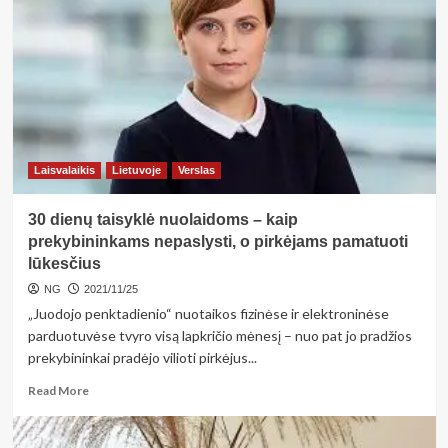
privačiame
ir
viešajame
sektoriuje:
kokiomis
metodikomis
vadovaujasi
skirtingi
verslai?
Laisvalaikis
Lietuvoje
Verslas
30 dienų taisyklė nuolaidoms – kaip
prekybininkams nepaslysti, o pirkėjams pamatuoti
lūkesčius
NG
2021/11/25
„Juodojo penktadienio“ nuotaikos fizinėse ir elektroninėse
parduotuvėse tvyro visą lapkričio mėnesį – nuo pat jo pradžios
prekybininkai pradėjo vilioti pirkėjus...
Read
Read More
more
about
30