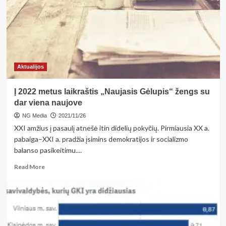
Algarvė
Aktualijos
Į 2022 metus laikraštis „Naujasis Gėlupis“ žengs su
dar viena naujove
NG Media
2021/11/26
XXI amžius į pasaulį atnešė itin didelių pokyčių. Pirmiausia XX a.
pabaiga–XXI a. pradžia įsimins demokratijos ir socializmo
balanso pasikeitimu....
Read
Read More
more
about
Į
2022
metus
laikraštis