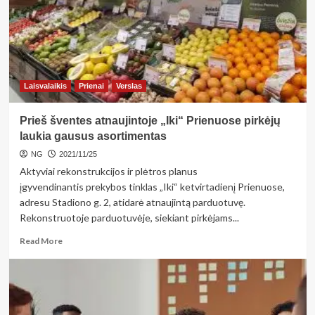
gyventojai
šiemet
ruošiasi
Kalėdoms
Laisvalaikis
Prienai
Verslas
Prieš šventes atnaujintoje „Iki“ Prienuose pirkėjų
laukia gausus asortimentas
NG
2021/11/25
Aktyviai rekonstrukcijos ir plėtros planus
įgyvendinantis prekybos tinklas „Iki“ ketvirtadienį Prienuose,
adresu Stadiono g. 2, atidarė atnaujintą parduotuvę.
Rekonstruotoje parduotuvėje, siekiant pirkėjams...
Read
Read More
more
about
Prieš
šventes
atnaujintoje