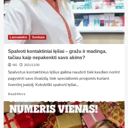
vyresnių
piliečių
problemą
Laisvalaikis
Sveikata
Spalvoti kontaktiniai lęšiai – gražu ir madinga,
tačiau kaip nepakenkti savo akims?
NG
2021/11/30
Spalvotus kontaktinius lęšius galima naudoti tiek kasdien norint
pagyvinti savo išvaizdą, tiek specialiomis progomis kuriant
šventinį įvaizdį. Kokybiški spalvoti lęšiai...
Read
Read More
more
about
Spalvoti
kontaktiniai
lęšiai
–