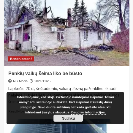
Tankiai
gyvenamame
mikrorajone
–
neblaivaus
vairuotojo
autorodeo
Bendruomenė
Penkių vaikų šeima liko be būsto
NG Media
2021/11/25
Lapkričio 20 d., šeštadienio, vakarą Jiezną paženklino skaudi
nelaimė. Ugnies liežuviai per keletą akimirkų sunaikino jaunos
Informuojame, kad šioje svetainėje naudojami slapukai. Toliau
šeimos būstą su beveik...
naršydami svetainėje sutinkate, kad slapukai atsirastų Jūsų
įrenginyje. Savo duotą sutikimą bet kada galėsite atšaukti
Read
Read More
ištrindami įrašytus slapukus.
Daugiau informacijos.
more
Sutinku
about
Penkių
vaikų