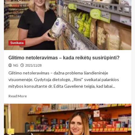
paeksperimentuokite
su
kalėdinės
anties
receptais
Sveikata
Glitimo netoleravimas – kada reikėtų susirūpinti?
NG
2021/11/28
Glitimo netoleravimas – dažna problema šiandieninėje
visuomenėje. Gydytoja dietologė, „Rimi“ sveikatai palankios
mitybos konsultantė dr. Edita Gavelienė teigia, kad labai...
Read
Read More
more
about
Glitimo
netoleravimas
–
kada