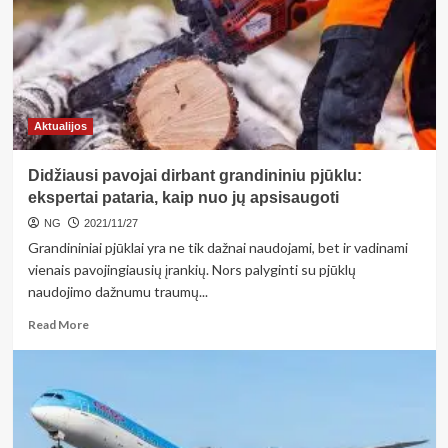
savo
sergantiems
artimiesiems?
Aktualijos
Didžiausi pavojai dirbant grandininiu pjūklu:
ekspertai pataria, kaip nuo jų apsisaugoti
NG
2021/11/27
Grandininiai pjūklai yra ne tik dažnai naudojami, bet ir vadinami
vienais pavojingiausių įrankių. Nors palyginti su pjūklų
naudojimo dažnumu traumų...
Read
Read More
more
about
Didžiausi
pavojai
dirbant
grandininiu