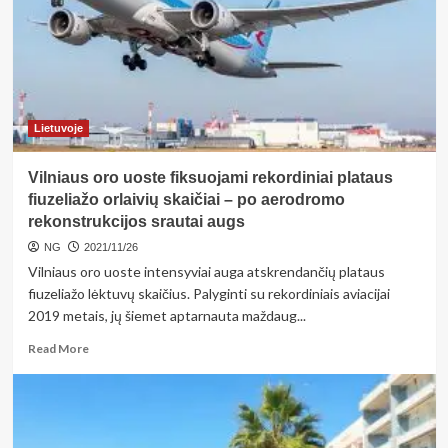
pjūklu:
ekspertai
pataria,
kaip
nuo
jų
apsisaugoti
Lietuvoje
Vilniaus oro uoste fiksuojami rekordiniai plataus
fiuzeliažo orlaivių skaičiai – po aerodromo
rekonstrukcijos srautai augs
NG
2021/11/26
Vilniaus oro uoste intensyviai auga atskrendančių plataus
fiuzeliažo lėktuvų skaičius. Palyginti su rekordiniais aviacijai
2019 metais, jų šiemet aptarnauta maždaug...
Read
Read More
more
about
Vilniaus
oro
uoste