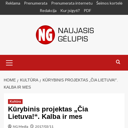
Skip
Reklama
Prenumerata
Prenumerata internetu
Šeimos kortelė
to
Redakcija
Kur įsigyti?
PDF
content
Primary
Menu
HOME
KULTŪRA
KŪRYBINIS PROJEKTAS „ČIA LIETUVA!“.
KALBA IR MES
Kultūra
Kūrybinis projektas „Čia
Lietuva!“. Kalba ir mes
NG Media
2017/03/11