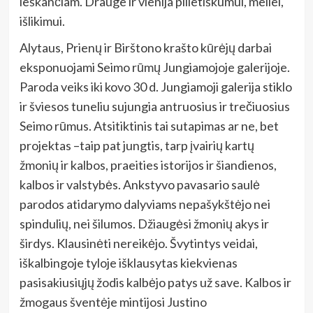
ieškančiam. Drauge ir vienija pilietiškumui, meilei,
išlikimui.
Alytaus, Prienų ir Birštono krašto kūrėjų darbai
eksponuojami Seimo rūmų Jungiamojoje galerijoje.
Paroda veiks iki kovo 30 d. Jungiamoji galerija stiklo
ir šviesos tuneliu sujungia antruosius ir trečiuosius
Seimo rūmus. Atsitiktinis tai sutapimas ar ne, bet
projektas –taip pat jungtis, tarp įvairių kartų
žmonių ir kalbos, praeities istorijos ir šiandienos,
kalbos ir valstybės. Ankstyvo pavasario saulė
parodos atidarymo dalyviams nepašykštėjo nei
spindulių, nei šilumos. Džiaugėsi žmonių akys ir
širdys. Klausinėti nereikėjo. Švytintys veidai,
iškalbingoje tyloje išklausytas kiekvienas
pasisakiusiųjų žodis kalbėjo patys už save. Kalbos ir
žmogaus šventėje mintijosi Justino