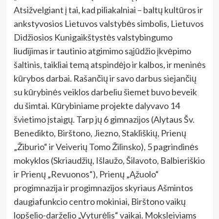
Atsižvelgiant į tai, kad piliakalniai – baltų kultūros ir
ankstyvosios Lietuvos valstybės simbolis, Lietuvos
Didžiosios Kunigaikštystės valstybingumo
liudijimas ir tautinio atgimimo sąjūdžio įkvėpimo
šaltinis, taikliai temą atspindėjo ir kalbos, ir meninės
kūrybos darbai. Rašančių ir savo darbus siejančių
su kūrybinės veiklos darbeliu šiemet buvo beveik
du šimtai. Kūrybiniame projekte dalyvavo 14
švietimo įstaigų. Tarp jų 6 gimnazijos (Alytaus Šv.
Benedikto, Birštono, Jiezno, Stakliškių, Prienų
„Žiburio“ ir Veiverių Tomo Žilinsko), 5 pagrindinės
mokyklos (Skriaudžių, Išlaužo, Šilavoto, Balbieriškio
ir Prienų „Revuonos“), Prienų „Ąžuolo“
progimnazija ir progimnazijos skyriaus Ašmintos
daugiafunkcio centro mokiniai, Birštono vaikų
lopšelio-darželio „Vyturėlis“ vaikai. Moksleiviams