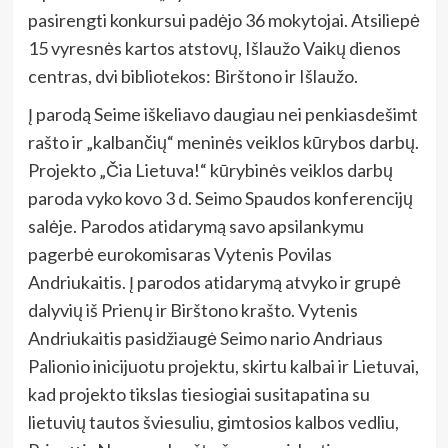
pasirengti konkursui padėjo 36 mokytojai. Atsiliepė
15 vyresnės kartos atstovų, Išlaužo Vaikų dienos
centras, dvi bibliotekos: Birštono ir Išlaužo.
Į parodą Seime iškeliavo daugiau nei penkiasdešimt
rašto ir „kalbančių“ meninės veiklos kūrybos darbų.
Projekto „Čia Lietuva!“ kūrybinės veiklos darbų
paroda vyko kovo 3 d. Seimo Spaudos konferencijų
salėje. Parodos atidarymą savo apsilankymu
pagerbė eurokomisaras Vytenis Povilas
Andriukaitis. Į parodos atidarymą atvyko ir grupė
dalyvių iš Prienų ir Birštono krašto. Vytenis
Andriukaitis pasidžiaugė Seimo nario Andriaus
Palionio inicijuotu projektu, skirtu kalbai ir Lietuvai,
kad projekto tikslas tiesiogiai susitapatina su
lietuvių tautos šviesuliu, gimtosios kalbos vedliu,