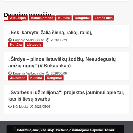
Daugiau panašių…
Aktualijos
Bendruomenė
Kultūra
Renginiai
Žemės ūkis
„Ėsk, karvyte, žalią šieną, ralioj, ralioj,
Eugenija Vaitkevičiūtė
2026/05/29
Kultūra
Lietuvoje
„Širdys – pilnos lietuviškų žodžių, Nesudegusių
amžių ugny“ (V.Bukauskas)
Eugenija Vaitkevičiūtė
2026/05/06
Jaunimas
Kultūra
Renginiai
„Svarbesni už milijoną“: projektas jaunimui apie tai,
kas iš tiesų svarbu
NG Media
2026/05/05
Reklama
Prenumerata
Prenumerata internetu
Informuojame, kad šioje svetainėje naudojami slapukai. Toliau