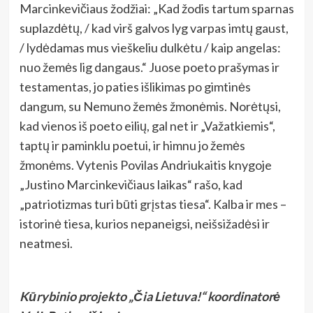
Marcinkevičiaus žodžiai:
„Kad žodis tartum sparnas
suplazdėtų, / kad virš galvos lyg varpas imtų gaust,
/ lydėdamas mus vieškeliu dulkėtu / kaip angelas:
nuo žemės lig dangaus.“
Juose poeto prašymas ir
testamentas, jo paties išlikimas po gimtinės
dangum, su Nemuno žemės žmonėmis. Norėtų
si,
kad vienos iš poeto eilių, gal net ir „Važatkiemis“,
taptų ir paminklu poetui, ir himnu jo žemės
žmonėms. Vytenis Povilas Andriukaitis knygoje
„Justino Marcinkevičiaus laikas“ rašo, kad
„patriotizmas turi būti grįstas tiesa“. Kalba ir mes –
istorinė tiesa, kurios nepaneigsi, neišsižadėsi ir
neatmesi.
Kūrybinio projekto „Čia Lietuva!“
koordinatorė