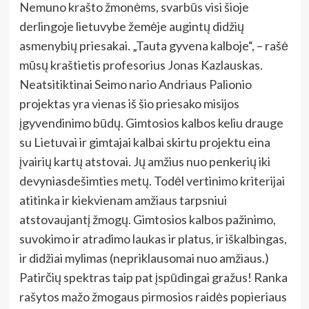
Nemuno krašto žmonėms, svarbūs visi šioje
derlingoje lietuvybe žemėje augintų didžių
asmenybių priesakai. „Tauta gyvena kalboje“, – rašė
mūsų kraštietis profesorius Jonas Kazlauskas.
Neatsitiktinai Seimo nario Andriaus Palionio
projektas yra vienas iš šio priesako misijos
įgyvendinimo būdų. Gimtosios kalbos keliu drauge
su Lietuvai ir gimtajai kalbai skirtu projektu eina
įvairių kartų atstovai. Jų amžius nuo penkerių iki
devyniasdešimties metų. Todėl vertinimo kriterijai
atitinka ir kiekvienam amžiaus tarpsniui
atstovaujantį žmogų. Gimtosios kalbos pažinimo,
suvokimo ir atradimo laukas ir platus, ir iškalbingas,
ir didžiai mylimas (nepriklausomai nuo amžiaus.)
Patirčių spektras taip pat įspūdingai gražus! Ranka
rašytos mažo žmogaus pirmosios raidės popieriaus