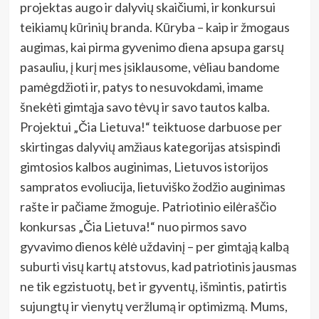
projektas augo ir dalyvių skaičiumi, ir konkursui
teikiamų kūrinių branda. Kūryba – kaip ir žmogaus
augimas, kai pirma gyvenimo diena apsupa garsų
pasauliu, į kurį mes įsiklausome, vėliau bandome
pamėgdžioti ir, patys to nesuvokdami, imame
šnekėti gimtąja savo tėvų ir savo tautos kalba.
Projektui „Čia Lietuva!“ teiktuose darbuose per
skirtingas dalyvių amžiaus kategorijas atsispindi
gimtosios kalbos auginimas, Lietuvos istorijos
sampratos evoliucija, lietuviško žodžio auginimas
rašte ir pačiame žmoguje. Patriotinio eilėraščio
konkursas „Čia Lietuva!“ nuo pirmos savo
gyvavimo dienos kėlė uždavinį – per gimtąją kalbą
suburti visų kartų atstovus, kad patriotinis jausmas
ne tik egzistuotų, bet ir gyventų, išmintis, patirtis
sujungtų ir vienytų veržlumą ir optimizmą. Mums,