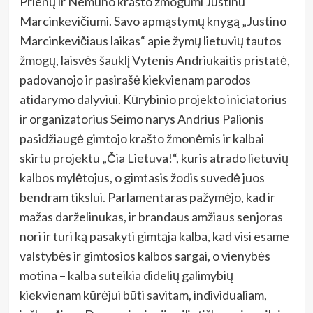
Prienų ir Nemuno krašto žmogumi Justinu
Marcinkevičiumi. Savo apmąstymų knygą „Justino
Marcinkevičiaus laikas“ apie žymų lietuvių tautos
žmogų, laisvės šauklį Vytenis Andriukaitis pristatė,
padovanojo ir pasirašė kiekvienam parodos
atidarymo dalyviui. Kūrybinio projekto iniciatorius
ir organizatorius Seimo narys Andrius Palionis
pasidžiaugė gimtojo krašto žmonėmis ir
kalbai
skirtu projektu „Čia Lietuva!“, kuris atrado lietuvių
kalbos mylėtojus, o gimtasis žodis suvedė juos
bendram tikslui. Parlamentaras pažymėjo, kad ir
mažas darželinukas, ir brandaus amžiaus senjoras
nori ir turi ką pasakyti gimtąja kalba, kad visi esame
valstybės ir gimtosios kalbos sargai, o vienybės
motina – kalba suteikia didelių galimybių
kiekvienam kūrėjui būti savitam, individualiam,