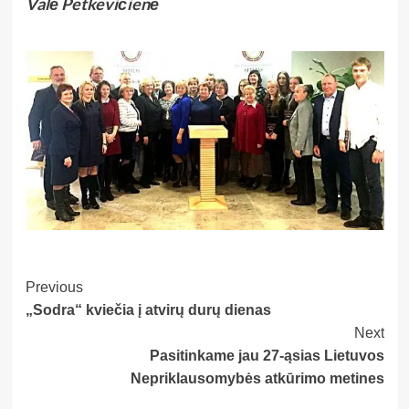
Valė Petkevičienė
Post
Previous
„Sodra“ kviečia į atvirų durų dienas
Navigation
Next
Pasitinkame jau 27-ąsias Lietuvos
Nepriklausomybės atkūrimo metines