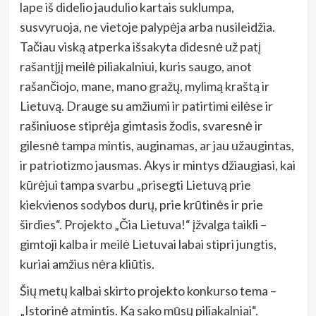
lape iš didelio jaudulio kartais suklumpa,
susvyruoja, ne vietoje palypėja arba nusileidžia.
Tačiau viską atperka išsakyta didesnė už patį
rašantįjį meilė piliakalniui, kuris saugo, anot
rašančiojo, mane, mano gražų, mylimą kraštą ir
Lietuvą. Drauge su amžiumi ir patirtimi eilėse ir
rašiniuose stiprėja gimtasis žodis, svaresnė ir
gilesnė tampa mintis, auginamas, ar jau užaugintas,
ir patriotizmo jausmas. Akys ir mintys džiaugiasi, kai
kūrėjui tampa svarbu „prisegti Lietuvą prie
kiekvienos sodybos durų, prie krūtinės ir prie
širdies“. Projekto „Čia Lietuva!“ įžvalga taikli –
gimtoji kalba ir meilė Lietuvai labai stipri jungtis,
kuriai amžius nėra kliūtis.
Šių metų kalbai skirto projekto konkurso tema –
„Istorinė atmintis. Ką sako mūsų piliakalniai“.