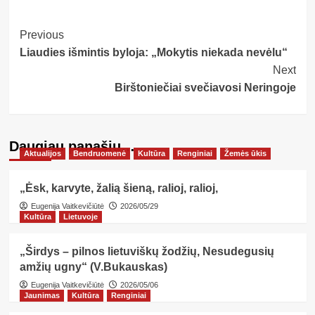
Post
Previous
Liaudies išmintis byloja: „Mokytis niekada nevėlu“
Navigation
Next
Birštoniečiai svečiavosi Neringoje
Daugiau panašių…
Aktualijos
Bendruomenė
Kultūra
Renginiai
Žemės ūkis
„Ėsk, karvyte, žalią šieną, ralioj, ralioj,
Eugenija Vaitkevičiūtė
2026/05/29
Kultūra
Lietuvoje
„Širdys – pilnos lietuviškų žodžių, Nesudegusių
amžių ugny“ (V.Bukauskas)
Eugenija Vaitkevičiūtė
2026/05/06
Jaunimas
Kultūra
Renginiai