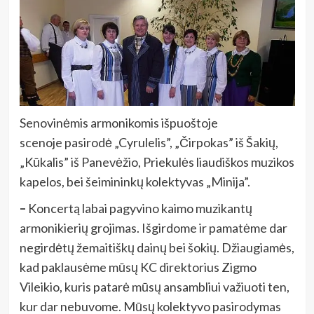
Senovinėmis armonikomis išpuoštoje
scenoje pasirodė „Cyrulelis”, „Čirpokas” iš Šakių,
„Kūkalis” iš Panevėžio, Priekulės liaudiškos muzikos
kapelos, bei šeimininkų kolektyvas „Minija”.
–
Koncertą labai pagyvino kaimo muzikantų
armonikierių grojimas. Išgirdome ir pamatėme dar
negirdėtų žemaitiškų dainų bei šokių.
Džiaugiamės,
kad paklausėme mūsų KC direktorius Zigmo
Vileikio, kuris patarė mūsų ansambliui važiuoti ten,
kur dar nebuvome. Mūsų kolektyvo pasirodymas