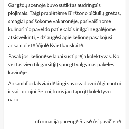
Gargždų scenoje buvo sutiktas audringais
plojimais. Taigi praplėtėme Birštono bičiulių gretas,
smagiai pasišokome vakaronėje, pasivaišinome
kulinarinio paveldo patiekalais ir ilgai negalėjome
atsisveikinti, – džiaugėsi apie kelionę pasakojusi
ansamblietė Vijolė Kvietkauskaitė.
Pasak jos, kelionėse labai sustiprėja kolektyvas. Ko
vertas vien tik garsiųjų spurgų valgymas pakeles
kavinėje…
Ansamblio dalyviai dėkingi savo vadovui Algimantui
ir vairuotojui Petrui, kuris jau tapo jų kolektyvo
nariu.
Informaciją parengė Stasė Asipavičienė