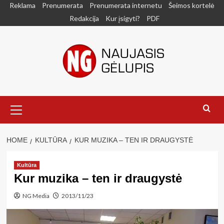
Skip
Reklama
Prenumerata
Prenumerata internetu
Šeimos kortelė
to
Redakcija
Kur įsigyti?
PDF
content
Primary
Menu
HOME
KULTŪRA
KUR MUZIKA – TEN IR DRAUGYSTĖ
Kultūra
Kur muzika – ten ir draugystė
NG Media
2013/11/23