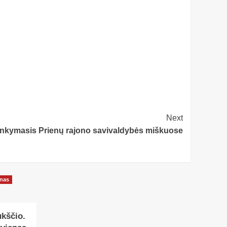
Next
nkymasis Prienų rajono savivaldybės miškuose
onas
ukščio.