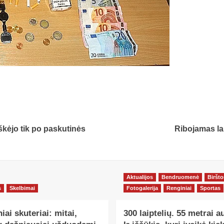
škėjo tik po paskutinės
Ribojamas la
Aktualijos
Bendruomenė
Biršt
s
Skelbimai
Fotogalerija
Renginiai
Sportas
niai skuteriai: mitai,
300 laiptelių. 55 metrai a