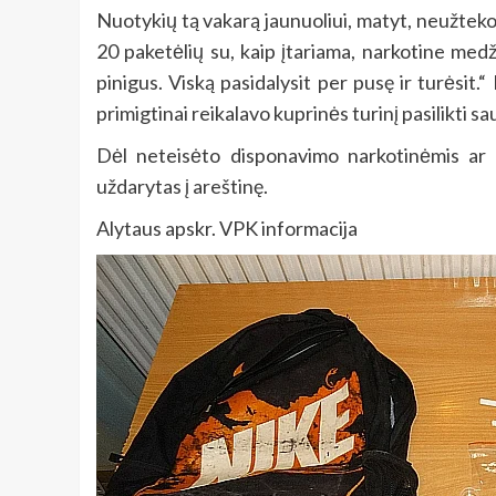
Nuotykių tą vakarą jaunuoliui, matyt, neužteko,
20 paketėlių su, kaip įtariama, narkotine med
pinigus. Viską pasidalysit per pusę ir turėsi
primigtinai reikalavo kuprinės turinį pasilikti sau, 
Dėl neteisėto disponavimo narkotinėmis ar p
uždarytas į areštinę.
Alytaus apskr. VPK informacija