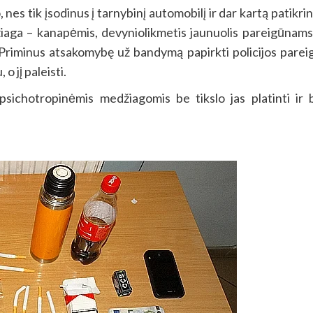
 nes tik įsodinus į tarnybinį automobilį ir dar kartą patikr
žiaga – kanapėmis, devyniolikmetis jaunuolis pareigūnams p
t.“ Priminus atsakomybę už bandymą papirkti policijos pare
o jį paleisti.
sichotropinėmis medžiagomis be tikslo jas platinti ir