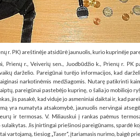
ienų r. PK) areštinėje atsidūrė jaunuolis, kurio kuprinėje pa
, Prienų r., Veiverių sen., Juodbūdžio k., Prienų r. PK pa
vaikų darželio. Pareigūnai turėjo informacijos, kad darže
vaiginasi narkotinėmis medžiagomis. Nutarę patikrinti kai
 laiptų, pareigūnai pastebėjo kuprinę, o šalia jo mobiliojo r
kas, jis pasakė, kad viduje jo asmeniniai daiktai ir, kad parei
mą yra numatyta atsakomybė, jaunuolis nervingai atsegė
0 eurų ir termosas. V. Miliauskui į rankas paėmus termos
sulaikytas. Jis įnirtingai priešinosi pareigūnams, spardė k
ai vartojamą, tiesiog „Taser“, įtariamasis nurimo, baigė prie