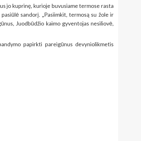
inus jo kuprinę, kurioje buvusiame termose rasta
asiūlė sandorį. „Pasiimkit, termosą su žole ir
igūnus, Juodbūdžio kaimo gyventojas nesiliovė,
 bandymo papirkti pareigūnus devyniolikmetis