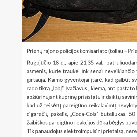
Prienų rajono policijos komisariato (toliau – Pr
Rugpjūčio 18 d., apie 21.35 val., patruliuodami
asmenis, kurie traukė link senai neveikiančio 
girtauja. Kaimo gyventojai įtarė, kad galbūt s
rado tikrą „lobį“. Įvažiavus į kiemą, ant pastato
apžiūrinėjant kuprinę prisistatė ir daiktų savinin
kad už teisėtų pareigūno reikalavimų nevykdy
cigarečių pakelis, „Coca-Cola“ buteliukas, 5
žaibiškos pareigūno reakcijos dėka bėglys buvo 
Tik panaudojus elektroimpulsinį prietaisą, neret