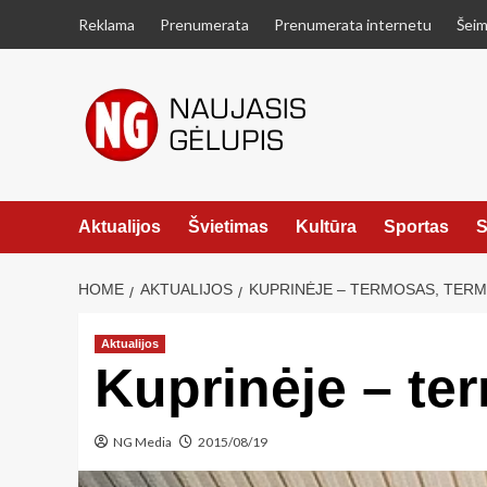
Skip
Reklama
Prenumerata
Prenumerata internetu
Šeim
to
content
Aktualijos
Švietimas
Kultūra
Sportas
S
HOME
AKTUALIJOS
KUPRINĖJE – TERMOSAS, TERM
Aktualijos
Kuprinėje – te
NG Media
2015/08/19