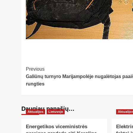
Post
Previous
Galiūnų turnyro Marijampolėje nugalėtojas paai
Navigation
rungties
Daugiau panašių…
Aktualijos
Lietuvoje
Aktualijo
Energetikos viceministrės
Elektri