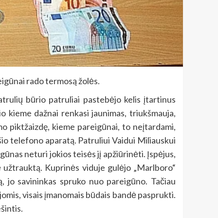
reigūnai rado termosą žolės.
trulių būrio patruliai pastebėjo kelis įtartinus
lio kieme dažnai renkasi jaunimas, triukšmauja,
mo piktžaizdę, kieme pareigūnai, to neįtardami,
yšio telefono aparatą. Patruliui Vaidui Miliauskui
gūnas neturi jokios teisės jį apžiūrinėti. Įspėjus,
 užtrauktą. Kuprinės viduje gulėjo „Marlboro“
ą, jo savininkas spruko nuo pareigūno. Tačiau
ojomis, visais įmanomais būdais bandė pasprukti.
šintis.