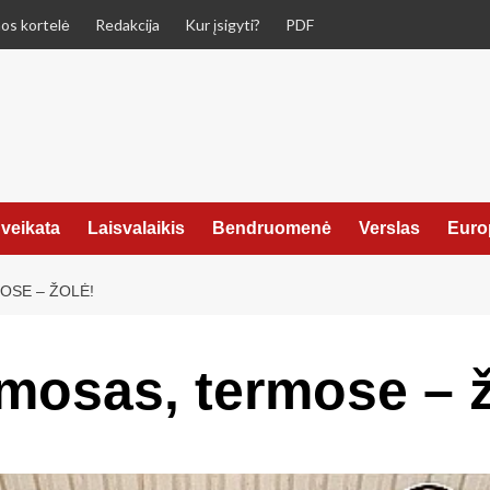
os kortelė
Redakcija
Kur įsigyti?
PDF
veikata
Laisvalaikis
Bendruomenė
Verslas
Euro
OSE – ŽOLĖ!
rmosas, termose – ž