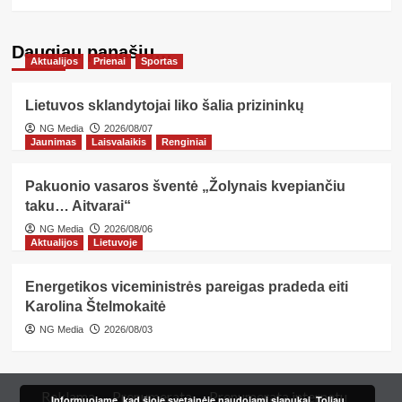
Daugiau panašių…
Aktualijos
Prienai
Sportas
Lietuvos sklandytojai liko šalia prizininkų
NG Media
2026/08/07
Jaunimas
Laisvalaikis
Renginiai
Pakuonio vasaros šventė „Žolynais kvepiančiu
taku… Aitvarai“
NG Media
2026/08/06
Aktualijos
Lietuvoje
Energetikos viceministrės pareigas pradeda eiti
Karolina Štelmokaitė
NG Media
2026/08/03
Reklama
Prenumerata
Prenumerata internetu
Informuojame, kad šioje svetainėje naudojami slapukai. Toliau