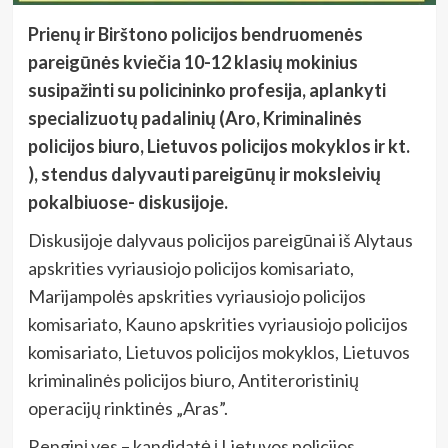
Prienų ir Birštono policijos bendruomenės
pareigūnės kviečia 10-12 klasių mokinius
susipažinti su policininko profesija, aplankyti
specializuotų padalinių (Aro, Kriminalinės
policijos biuro, Lietuvos policijos mokyklos ir kt.
), stendus dalyvauti pareigūnų ir moksleivių
pokalbiuose- diskusijoje.
Diskusijoje dalyvaus policijos pareigūnai iš Alytaus
apskrities vyriausiojo policijos komisariato,
Marijampolės apskrities vyriausiojo policijos
komisariato, Kauno apskrities vyriausiojo policijos
komisariato, Lietuvos policijos mokyklos, Lietuvos
kriminalinės policijos biuro, Antiteroristinių
operacijų rinktinės „Aras”.
Renginį ves – kandidatė į Lietuvos policijos