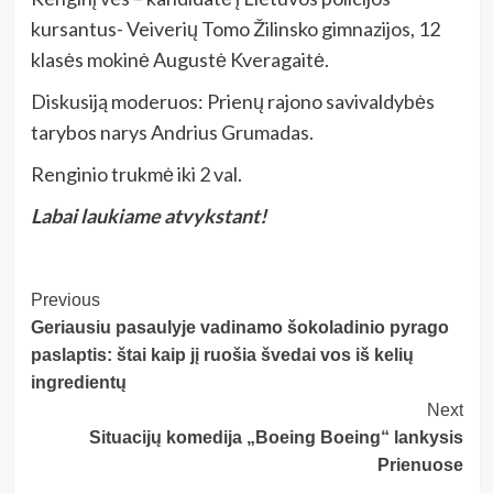
kursantus- Veiverių Tomo Žilinsko gimnazijos, 12
klasės mokinė Augustė Kveragaitė.
Diskusiją moderuos: Prienų rajono savivaldybės
tarybos narys Andrius Grumadas.
Renginio trukmė iki 2 val.
Labai laukiame atvykstant!
Post
Previous
Geriausiu pasaulyje vadinamo šokoladinio pyrago
Navigation
paslaptis: štai kaip jį ruošia švedai vos iš kelių
ingredientų
Next
Situacijų komedija „Boeing Boeing“ lankysis
Prienuose