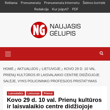
Skip
Reklama
Prenumerata
Prenumerata internetu
Šeimos kortelė
to
Redakcija
Kur įsigyti?
PDF
content
Primary
Menu
HOME
AKTUALIJOS
LIETUVOJE
KOVO 29 D. 10 VAL.
PRIENŲ KULTŪROS IR LAISVALAIKIO CENTRE DIDŽIOJOJE
SALĖJE, VYKS POLICININKO PROFESIJOS PRISTATYMAS
Laisvalaikis
Lietuvoje
Prienai
Kovo 29 d. 10 val. Prienų kultūros
ir laisvalaikio centre didžiojoje