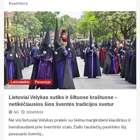
Read
Read More
more
about
<strong>Artimojo
priežiūra
namuose
atsiradus
šlapinimosi
ir
tuštinimosi
įpročių
pokyčių.
Būtiniausių
priežiūros
Laisvalaikis
Pasaulyje
priemonių
krepšelis</strong>
Lietuviai Velykas sutiks ir šiltuose kraštuose –
netikėčiausios šios šventės tradicijos svetur
NG
2024/03/24
Ne visi lietuviai Velykas praleis su šeima margindami kiaušinius ir
bendraudami prie šventinio stalo. Dalis tautiečių pasirinko šią
pavasario šventę...