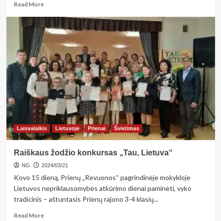
Read
Read More
more
about
Ašmintos
krašto
gyventojų
jubiliejai
Laisvalaikis
Lietuvoje
Prienai
Švietimas
Raiškaus žodžio konkursas „Tau, Lietuva“
NG
2024/03/21
Kovo 15 dieną, Prienų „Revuonos“ pagrindinėje mokykloje
Lietuvos nepriklausomybės atkūrimo dienai paminėti, vyko
tradicinis – aštuntasis Prienų rajono 3-4 klasių...
Read
Read More