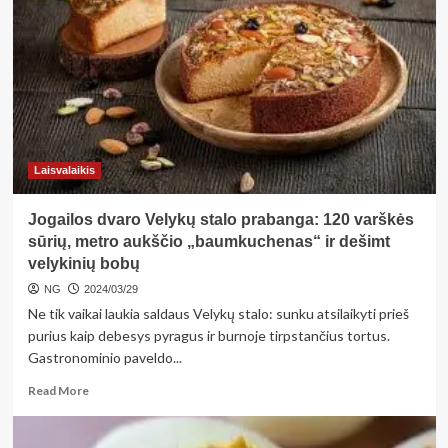
karalius
–
majonezas:
nustebsite,
kaip
lengva
jį
pasigaminti
patiems
Laisvalaikis
(receptas)
Jogailos dvaro Velykų stalo prabanga: 120 varškės
sūrių, metro aukščio „baumkuchenas“ ir dešimt
velykinių bobų
NG
2024/03/29
Ne tik vaikai laukia saldaus Velykų stalo: sunku atsilaikyti prieš
purius kaip debesys pyragus ir burnoje tirpstančius tortus.
Gastronominio paveldo...
Read
Read More
more
about
Jogailos