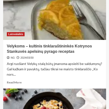
nubrėžtas
galimybių
ribas
perstumdo
savo
valia
ir
Laisvalaikis
užsispyrimu
Velykoms – kultinis tinklaraštininkės Kotrynos
Stankuvės apelsinų pyrago receptas
NG
2024/03/30
Argi ruošiant Velykų stalą būtų įmanoma apsieiti be saldumynų?
Gal kažkam ir pavyktų, tačiau tikrai ne maisto tinklaraščio „Ko
nors...
Read
Read More
more
about
Velykoms
–
kultinis