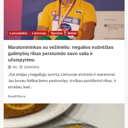
Laisvalaikis
Lietuvoje
Sportas
Veidai
Maratonininkas su vežimėliu: negalios nubrėžtas
galimybių ribas perstumdo savo valia ir
užsispyrimu
NG
2024/03/31
„Kai atėjau į neįgaliųjų sportą, Lietuvoje atsirado ir maratonai.
Jau buvau fiziškai jiems pasiruošęs, troškau pasitikrinti ribas. Ir
atradau, kad...
Read
Read More
more
about
Maratonininkas
su
vežimėliu:
negalios