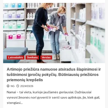
more
about
<strong>Kolagenas
–
svarbi
medžiaga
žmogaus
organizmui.
Ką
apie
jį
reikėtų
žinoti?
Laisvalaikis
Sveikata
Verslas
</strong>
Artimojo priežiūra namuose atsiradus šlapinimosi ir
tuštinimosi įpročių pokyčių. Būtiniausių priežiūros
priemonių krepšelis
NG
2024/03/26
Namai – tai vieta, kurioje jaučiamės geriausiai. Dažniausiai
vyresni žmonės nori gyventi ir senti savo aplinkoje, jie, kiek gali,
stengiasi...