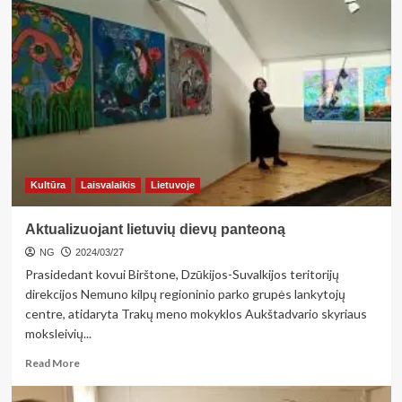
<strong>Kodėl
yra
svarbi
atsargų
valdymo
sistema
verslui?
</strong>
Kultūra
Laisvalaikis
Lietuvoje
Aktualizuojant lietuvių dievų panteoną
NG
2024/03/27
Prasidedant kovui Birštone, Dzūkijos-Suvalkijos teritorijų
direkcijos Nemuno kilpų regioninio parko grupės lankytojų
centre, atidaryta Trakų meno mokyklos Aukštadvario skyriaus
moksleivių...
Read
Read More
more
about