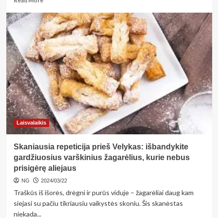
Read More
more
about
Balandžio
20
d.
18
val.
Prienų
kultūros
ir
laisvalaikio
centre
koncertinė
Laisvalaikis
programa
skirta
Skaniausia repeticija prieš Velykas: išbandykite
Vitalijai
Katunskytei
gardžiuosius varškinius žagarėlius, kurie nebus
atminti
prisigėrę aliejaus
NG
2024/03/22
Traškūs iš išorės, drėgni ir purūs viduje – žagarėliai daug kam
siejasi su pačiu tikriausiu vaikystės skoniu. Šis skanėstas
niekada...