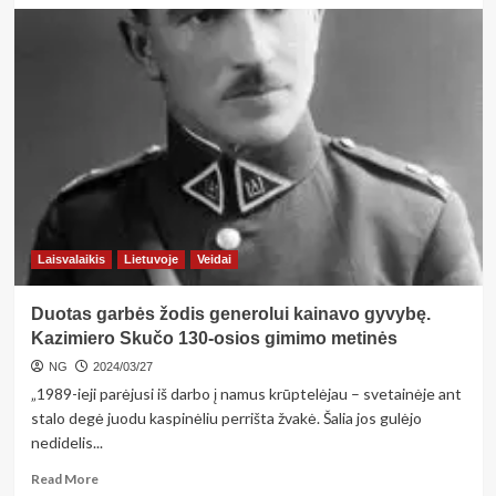
about
<strong>PASKELBTA,
KURIE
DAINŲ
ŠVENTĖS
RENGINIAI
BUS
MOKAMI
IR
KADA
PRASIDĖS
PREKYBA
Laisvalaikis
Lietuvoje
Veidai
BILIETAIS</strong>
Duotas garbės žodis generolui kainavo gyvybę.
Kazimiero Skučo 130-osios gimimo metinės
NG
2024/03/27
„1989-ieji parėjusi iš darbo į namus krūptelėjau – svetainėje ant
stalo degė juodu kaspinėliu perrišta žvakė. Šalia jos gulėjo
nedidelis...
Read
Read More