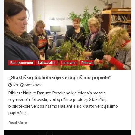
Aktualizuojant
lietuvių
dievų
panteoną
Bendruomenė
Laisvalaikis
Lietuvoje
Prienai
„Stakliškių bibliotekoje verbų rišimo popietė“
NG
2024/03/27
Bibliotekininkė Danutė Potelienė kiekvienais metais
organizuoja lietuviškų verbų rišimo popietę. Stakliškių
bibliotekoje verbos rišamos laikantis šio krašto verbų rišimo
papročių:...
Read
Read More
more
about