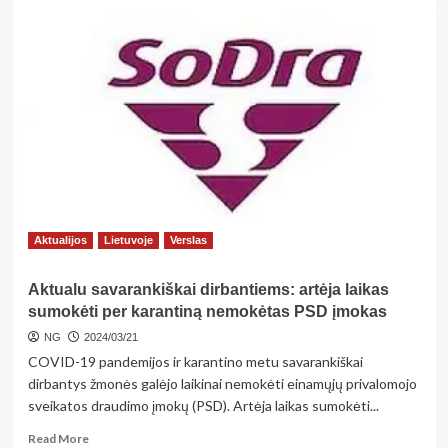
more
about
Raiškaus
žodžio
konkursas
„Tau,
Lietuva“
Aktualijos
Lietuvoje
Verslas
Aktualu savarankiškai dirbantiems: artėja laikas
sumokėti per karantiną nemokėtas PSD įmokas
NG
2024/03/21
COVID-19 pandemijos ir karantino metu savarankiškai
dirbantys žmonės galėjo laikinai nemokėti einamųjų privalomojo
sveikatos draudimo įmokų (PSD). Artėja laikas sumokėti...
Read
Read More