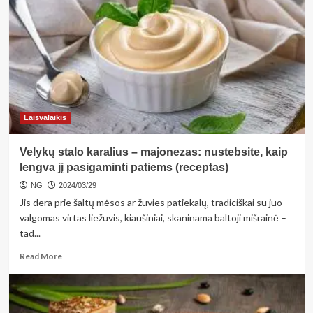
papuoš
velykinių
margučių
pintinę:
pataria,
kiek
laiko
juos
virti
Laisvalaikis
ir
kaip
Velykų stalo karalius – majonezas: nustebsite, kaip
lengviau
nulupti
lengva jį pasigaminti patiems (receptas)
NG
2024/03/29
Jis dera prie šaltų mėsos ar žuvies patiekalų, tradiciškai su juo
valgomas virtas liežuvis, kiaušiniai, skaninama baltoji mišrainė –
tad...
Read
Read More
more
about
Velykų
stalo