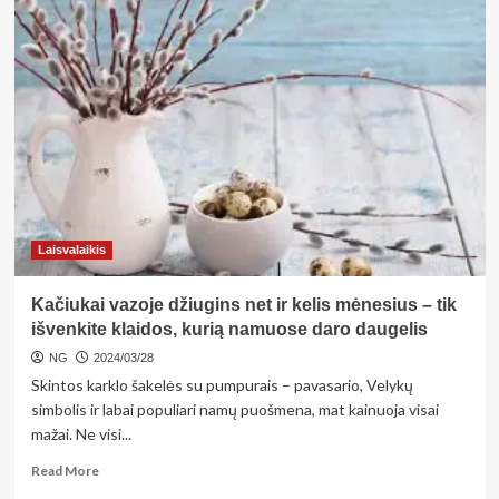
about
95
proc.
Lietuvos
įmonių
–
mažos,
o
apyvartas
generuoja
didieji
darbdaviai
Laisvalaikis
Kačiukai vazoje džiugins net ir kelis mėnesius – tik
išvenkite klaidos, kurią namuose daro daugelis
NG
2024/03/28
Skintos karklo šakelės su pumpurais – pavasario, Velykų
simbolis ir labai populiari namų puošmena, mat kainuoja visai
mažai. Ne visi...
Read
Read More
more