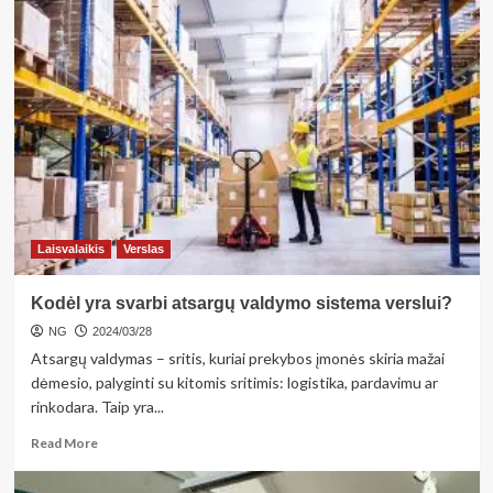
about
<strong>Kačiukai
vazoje
džiugins
net
ir
kelis
mėnesius
–
tik
išvenkite
klaidos,
Laisvalaikis
Verslas
kurią
namuose
Kodėl yra svarbi atsargų valdymo sistema verslui?
daro
daugelis</strong>
NG
2024/03/28
Atsargų valdymas – sritis, kuriai prekybos įmonės skiria mažai
dėmesio, palyginti su kitomis sritimis: logistika, pardavimu ar
rinkodara. Taip yra...
Read
Read More
more
about