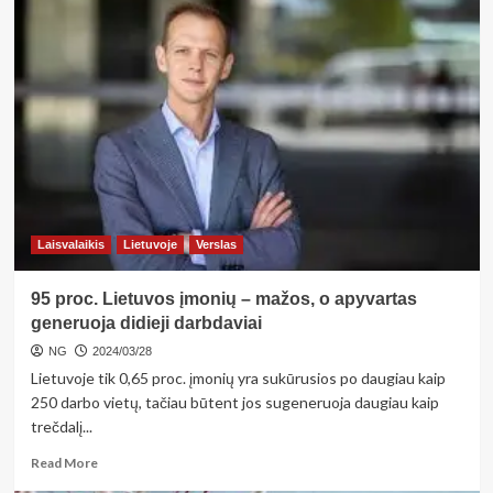
about
<strong>„Šventinės“
atliekos:
konteineriuose
padaugėja
vaisių
ir
kiaušinių</strong>
Laisvalaikis
Lietuvoje
Verslas
95 proc. Lietuvos įmonių – mažos, o apyvartas
generuoja didieji darbdaviai
NG
2024/03/28
Lietuvoje tik 0,65 proc. įmonių yra sukūrusios po daugiau kaip
250 darbo vietų, tačiau būtent jos sugeneruoja daugiau kaip
trečdalį...
Read
Read More
more