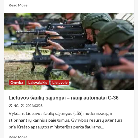
Read
Read More
more
about
<strong>Pempės
diena:
jau
stebimi
šių
paukščių
tuoktuvių
šokiai</strong>
Gynyba
Laisvalaikis
Lietuvoje
Lietuvos šaulių sąjungai – nauji automatai G-36
NG
2024/03/23
Vykdant Lietuvos šaulių sąjungos (LŠS) modernizaciją ir
stiprinant jų karinius pajėgumus, Gynybos resursų agentūra
prie Krašto apsaugos ministerijos perka šauliams...
Read
Read More