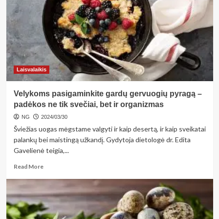
tinklaraštininkės
Kotrynos
Stankuvės
apelsinų
pyrago
receptas
Laisvalaikis
Velykoms pasigaminkite gardų gervuogių pyragą –
padėkos ne tik svečiai, bet ir organizmas
NG
2024/03/30
Šviežias uogas mėgstame valgyti ir kaip desertą, ir kaip sveikatai
palankų bei maistingą užkandį. Gydytoja dietologė dr. Edita
Gavelienė teigia,...
Read
Read More
more
about
Velykoms
pasigaminkite
gardų