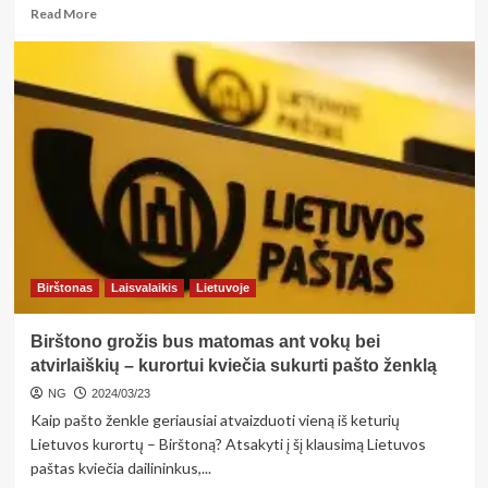
Read
Read More
more
about
<strong>Lietuviai
Velykas
sutiks
ir
šiltuose
kraštuose
–
netikėčiausios
šios
šventės
tradicijos
Birštonas
Laisvalaikis
Lietuvoje
svetur</strong>
Birštono grožis bus matomas ant vokų bei
atvirlaiškių – kurortui kviečia sukurti pašto ženklą
NG
2024/03/23
Kaip pašto ženkle geriausiai atvaizduoti vieną iš keturių
Lietuvos kurortų – Birštoną? Atsakyti į šį klausimą Lietuvos
paštas kviečia dailininkus,...