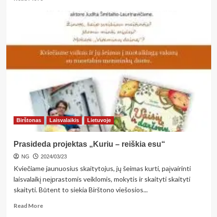
more
about
<strong>Lietuvos
šaulių
sąjungai
–
nauji
automatai
G-
36</strong>
Birštonas
Laisvalaikis
Lietuvoje
Prasideda projektas „Kuriu – reiškia esu“
NG
2024/03/23
Kviečiame jaunuosius skaitytojus, jų šeimas kurti, paįvairinti
laisvalaikį neįprastomis veiklomis, mokytis ir skaityti skaityti
skaityti. Būtent to siekia Birštono viešosios...
Read
Read More
more