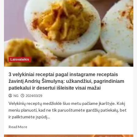
dvaro
Velykų
stalo
prabanga:
120
varškės
sūrių,
metro
aukščio
„baumkuchenas“
Laisvalaikis
ir
dešimt
3 velykiniai receptai pagal instagrame receptais
velykinių
bobų
žavintį Andrių Šimulyną: užkandžiui, pagrindiniam
patiekalui ir desertui išleisite visai mažai
NG
2024/03/29
Velykinių receptų medžioklė šiuo metu pačiame įkarštyje. Kokį
meniu planuoti, kad ne tik paruoštumėte gardžių patiekalų, bet
ir paliktumėte įspūdį...
Read
Read More
more