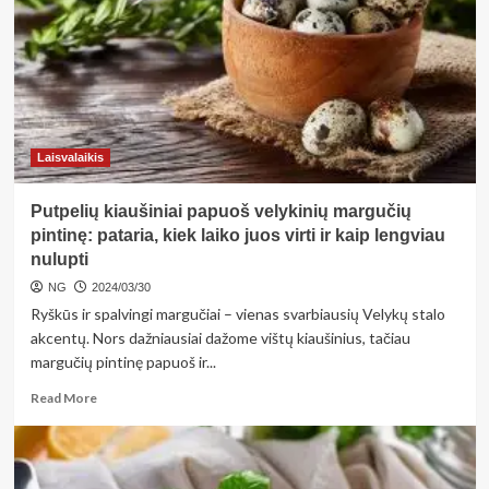
gervuogių
pyragą
–
padėkos
ne
tik
svečiai,
bet
Laisvalaikis
ir
organizmas
Putpelių kiaušiniai papuoš velykinių margučių
pintinę: pataria, kiek laiko juos virti ir kaip lengviau
nulupti
NG
2024/03/30
Ryškūs ir spalvingi margučiai – vienas svarbiausių Velykų stalo
akcentų. Nors dažniausiai dažome vištų kiaušinius, tačiau
margučių pintinę papuoš ir...
Read
Read More
more
about
Putpelių
kiaušiniai