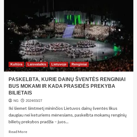
„Stakliškių
bibliotekoje
verbų
rišimo
popietė“
Kultūra
Laisvalaikis
Lietuvoje
Renginiai
PASKELBTA, KURIE DAINŲ ŠVENTĖS RENGINIAI
BUS MOKAMI IR KADA PRASIDĖS PREKYBA
BILIETAIS
NG
2024/03/27
Iki šiemet šimtmetį mininčios Lietuvos dainų šventės likus
daugiau nei keturiems mėnesiams, paskelbta mokamų renginių
bilietų prekybos pradžia – juos...
Read
Read More
more