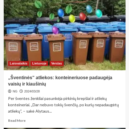
about
<strong>Neigiamą
laiko
persukimo
poveikį
patiria
ir
vaikai:
irzlumas,
mieguistumas,
susilpnėjęs
imunitetas</strong>
Laisvalaikis
Lietuvoje
Verslas
„Šventinės“ atliekos: konteineriuose padaugėja
vaisių ir kiaušinių
NG
2024/03/28
Per šventes ženkliai pasunkėja pirkinių krepšiai ir atliekų
konteineriai. „Dar nebuvo tokių švenčių, po kurių nepadaugėtų
atliekų“, – sakė Alytaus...
Read
Read More
more