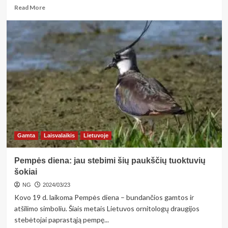
Read
Read More
more
about
<strong>Birštono
grožis
bus
matomas
ant
vokų
bei
atvirlaiškių
–
kurortui
kviečia
Gamta
Laisvalaikis
Lietuvoje
sukurti
pašto
Pempės diena: jau stebimi šių paukščių tuoktuvių
ženklą</strong>
šokiai
NG
2024/03/23
Kovo 19 d. laikoma Pempės diena – bundančios gamtos ir
atšilimo simboliu. Šiais metais Lietuvos ornitologų draugijos
stebėtojai paprastąją pempę...