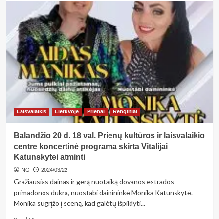
about
<strong>Prasideda
projektas
„Kuriu
–
reiškia
esu“</strong>
Laisvalaikis
Lietuvoje
Prienai
Renginiai
Balandžio 20 d. 18 val. Prienų kultūros ir laisvalaikio
centre koncertinė programa skirta Vitalijai
Katunskytei atminti
NG
2024/03/22
Gražiausias dainas ir gerą nuotaiką dovanos estrados
primadonos dukra, nuostabi dainininkė Monika Katunskytė.
Monika sugrįžo į sceną, kad galėtų išpildyti...
Read