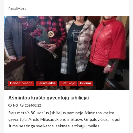
Read
Read More
more
about
<strong>Naminis
paštetas
Velykoms
–
pigu
ir
paprasta:
2
nauji
receptai
žuvies
Bendruomenė
Laisvalaikis
Lietuvoje
Prienai
gerbėjams
ir
Ašmintos krašto gyventojų jubiliejai
vegetarams</strong>
NG
2024/03/22
Šiais metais 80-uosius jubiliejus paminėjo Ašmintos krašto
gyventojai Anelė Milušauskienė ir Stasys Grigalevičius. Tegul
Jums nestinga sveikatos, sėkmės, artimųjų meilės...