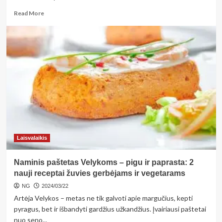
Read
Read More
more
about
Dalyvauti
rinkimuose
į
Europos
Parlamentą
planuoja
19
partijų
Laisvalaikis
Naminis paštetas Velykoms – pigu ir paprasta: 2
nauji receptai žuvies gerbėjams ir vegetarams
NG
2024/03/22
Artėja Velykos – metas ne tik galvoti apie margučius, kepti
pyragus, bet ir išbandyti gardžius užkandžius. Įvairiausi paštetai
nuo seno...