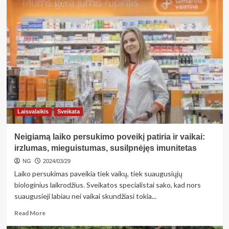
about
<strong>3
velykiniai
receptai
pagal
instagrame
receptais
žavintį
Andrių
Šimulyną:
užkandžiui,
pagrindiniam
Laisvalaikis
Sveikata
patiekalui
ir
Neigiamą laiko persukimo poveikį patiria ir vaikai:
desertui
išleisite
irzlumas, mieguistumas, susilpnėjęs imunitetas
visai
NG
2024/03/29
mažai</strong>
Laiko persukimas paveikia tiek vaikų, tiek suaugusiųjų
biologinius laikrodžius. Sveikatos specialistai sako, kad nors
suaugusieji labiau nei vaikai skundžiasi tokia...
Read
Read More
more