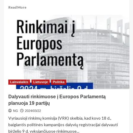
Read
Read More
more
about
<strong>Skaniausia
repeticija
prieš
Velykas:
išbandykite
gardžiuosius
varškinius
žagarėlius,
kurie
nebus
prisigėrę
Laisvalaikis
Lietuvoje
Politika
aliejaus</strong>
Dalyvauti rinkimuose į Europos Parlamentą
planuoja 19 partijų
NG
2024/03/22
Vyriausioji rinkimų komisija (VRK) skelbia, kad kovo 18 d.,
baigiantis politinės kampanijos dalyvių registracijai dalyvauti
birželio 9 d. vyksiančiuose rinkimuose...