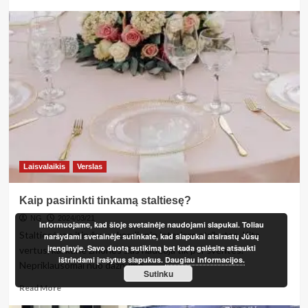
more
about
<strong>Aktualu
savarankiškai
dirbantiems:
artėja
laikas
sumokėti
per
karantiną
nemokėtas
PSD
įmokas</strong>
Laisvalaikis
Verslas
Kaip pasirinkti tinkamą staltiesę?
NG
2024/03/21
Informuojame, kad šioje svetainėje naudojami slapukai. Toliau
Staltiesė yra itin žavus kasdienio interjero atributas. Kita
naršydami svetainėje sutinkate, kad slapukai atsirastų Jūsų
įrenginyje. Savo duotą sutikimą bet kada galėsite atšaukti
vertus, kai kurie žmonės šias naudoja tik per šventes.
ištrindami įrašytus slapukus.
Daugiau informacijos.
Nepriklausomai nuo dažnumo,...
Sutinku
Read
Read More
more