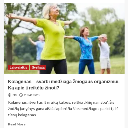
more
about
Duotas
garbės
žodis
generolui
kainavo
gyvybę.
Kazimiero
Skučo
130-
osios
gimimo
Laisvalaikis
Sveikata
metinės
Kolagenas – svarbi medžiaga žmogaus organizmui.
Ką apie jį reikėtų žinoti?
NG
2024/03/26
Kolagenas, išvertus iš graikų kalbos, reiškia „klijų gamyba“. Šis
žodžių junginys gana aiškiai apibrėžia šios medžiagos paskirtį. Iš
tiesų kolagenas...
Read
Read More