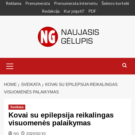
Skip
Reklama
Prenumerata
Prenumerata internetu
Šeimos kortelė
to
Redakcija
Kur įsigyti?
PDF
content
Primary
Menu
HOME
SVEIKATA
KOVAI SU EPILEPSIJA REIKALINGAS
VISUOMENĖS PALAIKYMAS
Sveikata
Kovai su epilepsija reikalingas
visuomenės palaikymas
NG
2020/02/10