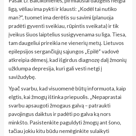
Pasak D. Balčikonienės, pirmiausiai daugelis neigia
ligą, vėliau ima pykti ir klausti: „Kodėl tai nutiko
man?“, tuomet ima derėtis su savimi (planuoja
pradėti gyventi sveikiau, rūpintis sveikata) ir tik
įveikus šiuos laiptelius susigyvenama su liga. Tiesa,
tam daugeliui prireikia ne vienerių metų. Lietuvos
epilepsijos sergančiųjų sąjungos „Epilė“ vadovė
atkreipia dėmesį, kad išgirdus diagnozę dalį žmonių
užklumpa depresija, kuri gali vesti netgi į
savižudybę.
Ypač svarbu, kad visuomenė būtų informuota, kaip
elgtis, kai žmogų ištinka priepuolis. „Nepaprastai
svarbu apsaugoti žmogaus galvą – patraukti
pavojingus daiktus ir padėti po galva ką nors
minkšto. Pasistenkite paguldyti žmogų ant šono,
tačiau jokiu kitu būdu nemėginkite sulaikyti