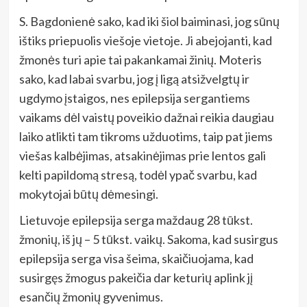
S. Bagdonienė sako, kad iki šiol baiminasi, jog sūnų
ištiks priepuolis viešoje vietoje. Ji abejojanti, kad
žmonės turi apie tai pakankamai žinių. Moteris
sako, kad labai svarbu, jog į ligą atsižvelgtų ir
ugdymo įstaigos, nes epilepsija sergantiems
vaikams dėl vaistų poveikio dažnai reikia daugiau
laiko atlikti tam tikroms užduotims, taip pat jiems
viešas kalbėjimas, atsakinėjimas prie lentos gali
kelti papildomą stresą, todėl ypač svarbu, kad
mokytojai būtų dėmesingi.
Lietuvoje epilepsija serga maždaug 28 tūkst.
žmonių, iš jų – 5 tūkst. vaikų. Sakoma, kad susirgus
epilepsija serga visa šeima, skaičiuojama, kad
susirgęs žmogus pakeičia dar keturių aplink jį
esančių žmonių gyvenimus.