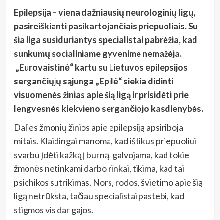
Epilepsija – viena dažniausių neurologinių ligų,
pasireiškianti pasikartojančiais priepuoliais. Su
šia liga susiduriantys specialistai pabrėžia, kad
sunkumų socialiniame gyvenime nemažėja.
„Eurovaistinė“ kartu su Lietuvos epilepsijos
sergančiųjų sąjunga „Epilė“ siekia didinti
visuomenės žinias apie šią ligą ir prisidėti prie
lengvesnės kiekvieno sergančiojo kasdienybės.
Dalies žmonių žinios apie epilepsiją apsiriboja
mitais. Klaidingai manoma, kad ištikus priepuoliui
svarbu įdėti kažką į burną, galvojama, kad tokie
žmonės netinkami darbo rinkai, tikima, kad tai
psichikos sutrikimas. Nors, rodos, švietimo apie šią
ligą netrūksta, tačiau specialistai pastebi, kad
stigmos vis dar gajos.