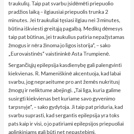
traukulių. Taip pat svarbu įsidėmėti priepuolio
pradžios laiką – ilgiausiai priepuolis trunka 2
minutes. Jei traukuliai tęsiasi ilgiau nei 3 minutes,
būtina iškviesti greitąją pagalbą. Medikų dėmesys
taip pat būtinas, jei traukulius patiria nepažįstamas
žmogus ir nėra žinoma jo ligos istorija“, – sako
„Eurovaistinės“ vaistininkė Asta Trumpienė.
Sergančiųjų epilepsija kasdienybę gali palengvinti
kiekvienas. R. Mameniškinė akcentuoja, kad labai
svarbu, jog nepraeitume pro ant žemės nukritusį
žmogų ir neliktume abejingi. „Tai liga, kuria galime
susirgti kiekvienas bet kuriame savo gyvenimo
tarpsnyje“, – sako gydytoja. Ji taip pat priduria, kad
svarbu suprasti, kad sergantis epilepsija yra toks
pats kaip ir visi, o jo patiriami epilepsijos priepuoliai
aplinkiniams gali būti net nepastebimi.