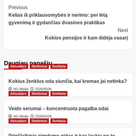
Post
Previous
Kelias iš priklausomybės ir nerimo: per lėtą
Navigation
gyvenimą ir gydančias dvasines praktikas
Next
Kokios pensijos ir kam didėja vasarį
Daugiau panašių…
Aktualijos
Skelbimai
Sveikata
Kokius ženklus oda siunčia, kai kremas jai netinka?
NG Media
2026/05/06
Aktualijos
Skelbimai
Sveikata
Veido serumai – koncentruota pagalba odai
NG Media
2026/04/28
Aktualijos
Skelbimai
Sveikata
Priešlaikinio gimdymo gidas ir kas laukia po to