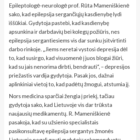
Epileptologė-neurologė prof. Rūta Mameniškienė
sako, kad epilepsija sergančiųjų kasdienybę lydi
iššūkiai. Gydytoja pastebi, kad kasdienybę
apsunkina ir darbdavių bei kolegų požiūris, nes
epilepsija sergantiesiems vis dar sunku įsitvirtinti
darbo rinkoje. „Jiems neretai vystosi depresija dėl
to, kad susirgo, kad visuomenė į juos blogai žiūri,
kad su jais nenorima dirbti, bendrauti“, – depresijos
priežastis vardija gydytoja. Pasak jos, dažnai
aplinkiniai vietoj to, kad padėtų žmogui, atstumia jį.
Nors medicina sparčiai žengia į priekį, tačiau
gydytoja sako, kad Lietuvoje vis dar trūksta
naujausių medikamentų. R. Mameniškienė
pasakoja, kad su užsienio specialistais
pasikonsultavę epilepsija sergantys žmonės
Lietuvoje negali gauti gydytojų rekomenduotų