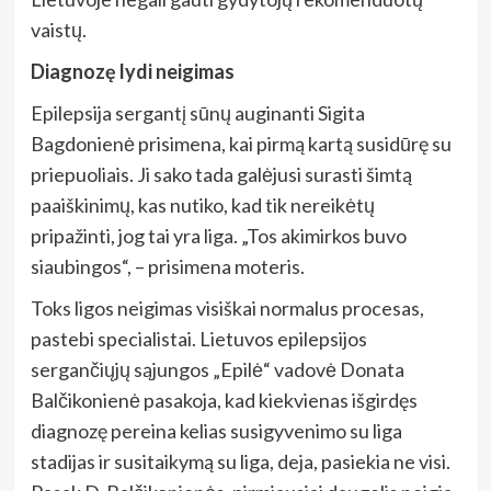
vaistų.
Diagnozę lydi neigimas
Epilepsija sergantį sūnų auginanti Sigita
Bagdonienė prisimena, kai pirmą kartą susidūrę su
priepuoliais. Ji sako tada galėjusi surasti šimtą
paaiškinimų, kas nutiko, kad tik nereikėtų
pripažinti, jog tai yra liga. „Tos akimirkos buvo
siaubingos“, – prisimena moteris.
Toks ligos neigimas visiškai normalus procesas,
pastebi specialistai. Lietuvos epilepsijos
sergančiųjų sąjungos „Epilė“ vadovė Donata
Balčikonienė pasakoja, kad kiekvienas išgirdęs
diagnozę pereina kelias susigyvenimo su liga
stadijas ir susitaikymą su liga, deja, pasiekia ne visi.