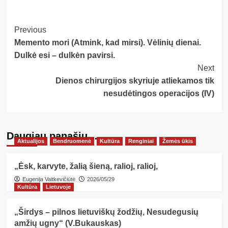
Post
Previous
Memento mori (Atmink, kad mirsi). Vėlinių dienai.
Navigation
Dulkė esi – dulkėn pavirsi.
Next
Dienos chirurgijos skyriuje atliekamos tik
nesudėtingos operacijos (IV)
Daugiau panašių…
Aktualijos
Bendruomenė
Kultūra
Renginiai
Žemės ūkis
„Ėsk, karvyte, žalią šieną, ralioj, ralioj,
Eugenija Vaitkevičiūtė
2026/05/29
Kultūra
Lietuvoje
„Širdys – pilnos lietuviškų žodžių, Nesudegusių
amžių ugny“ (V.Bukauskas)