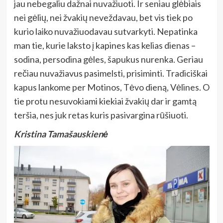
jau nebegaliu dažnai nuvažiuoti. Ir seniau glėbiais
nei gėlių, nei žvakių neveždavau, bet vis tiek po
kurio laiko nuvažiuodavau sutvarkyti. Nepatinka
man tie, kurie laksto į kapines kas kelias dienas –
sodina, persodina gėles, šapukus nurenka. Geriau
rečiau nuvažiavus pasimelsti, prisiminti. Tradiciškai
kapus lankome per Motinos, Tėvo dieną, Vėlines. O
tie protu nesuvokiami kiekiai žvakių dar ir gamtą
teršia, nes juk retas kuris pasivargina rūšiuoti.
Kristina Tamašauskienė