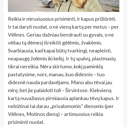
Reikia ir mirusiuosius prisiminti, ir kapus prižiūrėti.
Ir tai daryti nuolat, o ne vieną kartą per metus – per
Vėlines. Geriau dažniau bendrauti su gyvais, o ne
vėliau tą dėmesį išreikšti gėlėmis, žvakėmis.
Svarbiausia, kad kapai būtų tvarkingi, neapleisti,
neapaugę žolėmis iki kelių. Ir tų spalvų, plastmasių
tikrai nereikia. Nėra skirtumo, kokį paminklą
pastatysime, nors, manau, kuo didesnis – tuo
didesnė nauda pardavėjams. Mano abu tėvai jau
mirę, bet jie palaidoti toli – Širvintose. Kiekvieną
kartą nuvažiavus pirmiausia aplankau tėvų kapus. Ir
nebūtinai tai darau „privalomomis“ dienomis (per
Vėlines, Motinos dieną) – artimuosius reikia
prisiminti nuolat.