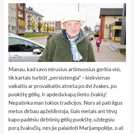
Manau, kad savo mirusius artimuosius gerbia visi,
tik kartais turbūt „persistengia“ – kiekvienas
vaikaitis ar provaikaitis atneša po dvi žvakes, po
puokštę gėlių. Ir apdeda kapą šimtu žvakių!
Nepatinka man tokios tradicijos. Nors aš pati ilgus
metus dirbau apželdintoja, šiais metais ant tėvų
kapo padėsiu dirbtinių gėlių puokštę, uždegsiu
porą žvakučių, nes jie palaidoti Marijampolėje, o aš