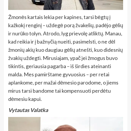
Žmonės kartais lekia per kapines, tarsi bėgtų į
kažkokį renginį – uždegė porą žvakelių, padėjo gėlių
ir nurūko tolyn. Atrodo, lyg prievolę atliktų. Manau,
kad reikia ir į bažnyčią nueiti, pasimelsti, o ne dėl
žmonių akių kuo daugiau gėlių atnešti, kuo didesnių
žvakių uždegti. Mirusiajam, ypač jei žmogus buvo
tikintis, geriausia pagarba – iš širdies ateinanti
malda. Mes pamirštame gyvuosius – per retai
aplankome, per mažai dėmesio parodome, o jiems
mirus tarsi bandome tai kompensuoti perdėtu
dėmesiu kapui.
Vytautas Valatka