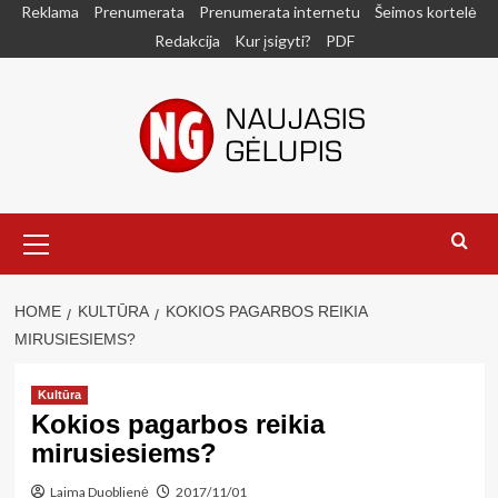
Skip
Reklama
Prenumerata
Prenumerata internetu
Šeimos kortelė
to
Redakcija
Kur įsigyti?
PDF
content
Primary
Menu
HOME
KULTŪRA
KOKIOS PAGARBOS REIKIA
MIRUSIESIEMS?
Kultūra
Kokios pagarbos reikia
mirusiesiems?
Laima Duoblienė
2017/11/01