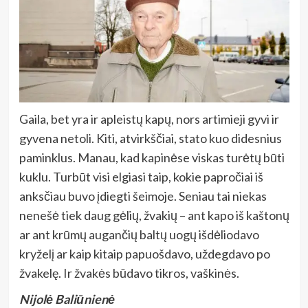
Gaila, bet yra ir apleistų kapų, nors artimieji gyvi ir
gyvena netoli. Kiti, atvirkščiai, stato kuo didesnius
paminklus. Manau, kad kapinėse viskas turėtų būti
kuklu. Turbūt visi elgiasi taip, kokie papročiai iš
anksčiau buvo įdiegti šeimoje. Seniau tai niekas
nenešė tiek daug gėlių, žvakių – ant kapo iš kaštonų
ar ant krūmų augančių baltų uogų išdėliodavo
kryželį ar kaip kitaip papuošdavo, uždegdavo po
žvakelę. Ir žvakės būdavo tikros, vaškinės.
Nijolė Baliūnienė