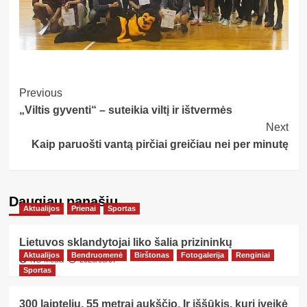
Post
Previous
„Viltis gyventi“ – suteikia viltį ir ištvermės
Navigation
Next
Kaip paruošti vantą pirčiai greičiau nei per minutę
Daugiau panašių…
Aktualijos
Prienai
Sportas
Lietuvos sklandytojai liko šalia prizininkų
Aktualijos
Bendruomenė
Birštonas
Fotogalerija
Renginiai
NG Media
2026/08/07
Sportas
300 laiptelių. 55 metrai aukščio. Ir iššūkis, kurį įveikė