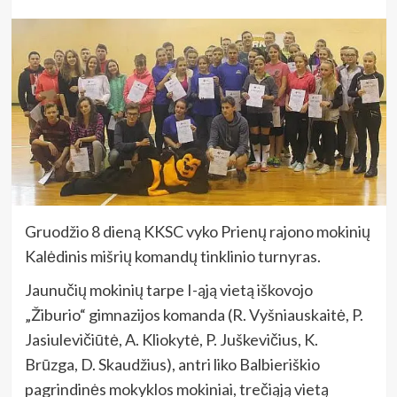
Gruodžio 8 dieną KKSC vyko Prienų rajono mokinių
Kalėdinis mišrių komandų tinklinio turnyras.
Jaunučių mokinių tarpe I-ąją vietą iškovojo
„Žiburio“ gimnazijos komanda (R. Vyšniauskaitė, P.
Jasiulevičiūtė, A. Kliokytė, P. Juškevičius, K.
Brūzga, D. Skaudžius), antri liko Balbieriškio
pagrindinės mokyklos mokiniai, trečiąją vietą