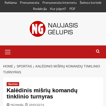
Skip
Reklama
Prenumerata
Prenumerata internetu
Šeimos kortelė
to
Redakcija
Kur įsigyti?
PDF
content
Primary
Menu
HOME
SPORTAS
KALĖDINIS MIŠRIŲ KOMANDŲ TINKLINIO
TURNYRAS
Sportas
Kalėdinis mišrių komandų
tinklinio turnyras
NG Media
2015/12/11