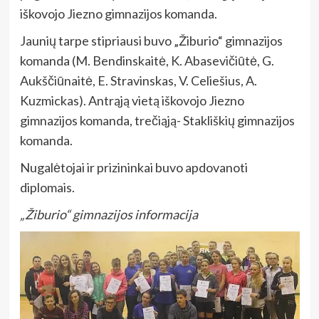
iškovojo Jiezno gimnazijos komanda.
Jaunių tarpe stipriausi buvo „Žiburio“ gimnazijos
komanda (M. Bendinskaitė, K. Abasevičiūtė, G.
Aukščiūnaitė, E. Stravinskas, V. Celiešius, A.
Kuzmickas). Antrąją vietą iškovojo Jiezno
gimnazijos komanda, trečiąją- S
takliškių gimnazijos
komanda.
Nugalėtojai ir prizininkai buvo apdovanoti
diplomais.
„Žiburio“ gimnazijos informacija