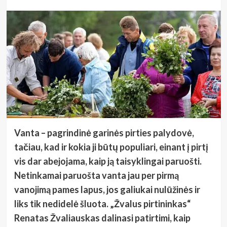
Vanta – pagrindinė garinės pirties palydovė,
tačiau, kad ir kokia ji būtų populiari, einant į pirtį
vis dar abejojama, kaip ją taisyklingai paruošti.
Netinkamai paruošta vanta jau per pirmą
vanojimą pames lapus, jos galiukai nulūžinės ir
liks tik nedidelė šluota. „Žvalus pirtininkas“
Renatas Žvaliauskas dalinasi patirtimi, kaip