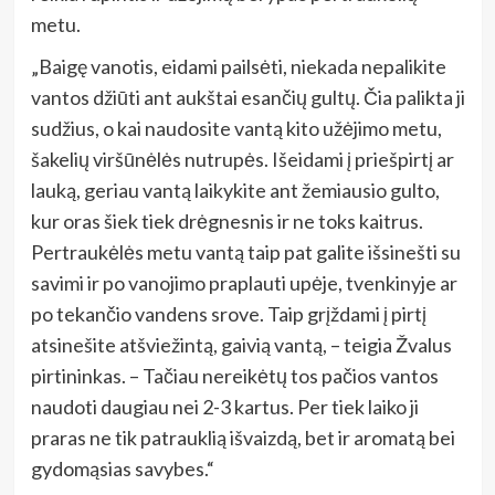
metu.
„Baigę vanotis, eidami pailsėti, niekada nepalikite
vantos džiūti ant aukštai esančių gultų. Čia palikta ji
sudžius, o kai naudosite vantą kito užėjimo metu,
šakelių viršūnėlės nutrupės. Išeidami į priešpirtį ar
lauką, geriau vantą laikykite ant žemiausio gulto,
kur oras šiek tiek drėgnesnis ir ne toks kaitrus.
Pertraukėlės metu vantą taip pat galite išsinešti su
savimi ir po vanojimo praplauti upėje, tvenkinyje ar
po tekančio vandens srove. Taip grįždami į pirtį
atsinešite atšviežintą, gaivią vantą, – teigia Žvalus
pirtininkas. – Tačiau nereikėtų tos pačios vantos
naudoti daugiau nei 2-3 kartus. Per tiek laiko ji
praras ne tik patrauklią išvaizdą, bet ir aromatą bei
gydomąsias savybes.“