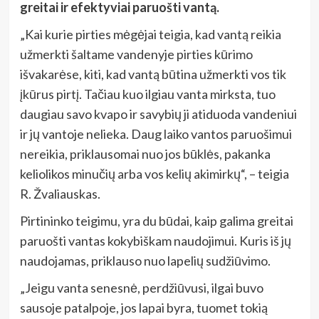
greitai ir efektyviai paruošti vantą.
„Kai kurie pirties mėgėjai teigia, kad vantą reikia
užmerkti šaltame vandenyje pirties kūrimo
išvakarėse, kiti, kad vantą būtina užmerkti vos tik
įkūrus pirtį. Tačiau kuo ilgiau vanta mirksta, tuo
daugiau savo kvapo ir savybių ji atiduoda vandeniui
ir jų vantoje nelieka. Daug laiko vantos paruošimui
nereikia, priklausomai nuo jos būklės, pakanka
keliolikos minučių arba vos kelių akimirkų“, – teigia
R. Žvaliauskas.
Pirtininko teigimu, yra du būdai, kaip galima greitai
paruošti vantas kokybiškam naudojimui. Kuris iš jų
naudojamas, priklauso nuo lapelių sudžiūvimo.
„Jeigu vanta senesnė, perdžiūvusi, ilgai buvo
sausoje patalpoje, jos lapai byra, tuomet tokią