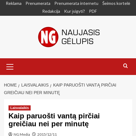
Skip
Reklama
Prenumerata
Prenumerata internetu
Šeimos kortelė
to
Redakcija
Kur įsigyti?
PDF
content
Primary
Menu
HOME
LAISVALAIKIS
KAIP PARUOŠTI VANTĄ PIRČIAI
GREIČIAU NEI PER MINUTĘ
Laisvalaikis
Kaip paruošti vantą pirčiai
greičiau nei per minutę
NG Media
2015/12/11