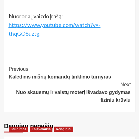
Nuoroda į vaizdo įrašą:
https://www.youtube.com/watch?v=-
thqGO8uztg
Post
Previous
Kalėdinis mišrių komandų tinklinio turnyras
Navigation
Next
Nuo skausmų ir vaistų moterį išvadavo gydymas
fiziniu krūviu
Daugiau panašių…
Jaunimas
Laisvalaikis
Renginiai