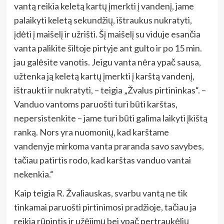
vantą reikia keletą kartų įmerkti į vandenį, jame
palaikyti keletą sekundžių, ištraukus nukratyti,
įdėti į maišelį ir užrišti. Šį maišelį su viduje esančia
vanta palikite šiltoje pirtyje ant gulto ir po 15 min.
jau galėsite vanotis. Jeigu vanta nėra ypač sausa,
užtenka ją keletą kartų įmerkti į karštą vandenį,
ištraukti ir nukratyti, – teigia „Žvalus pirtininkas“. –
Vanduo vantoms paruošti turi būti karštas,
nepersistenkite – jame turi būti galima laikyti įkištą
ranką. Nors yra nuomonių, kad karštame
vandenyje mirkoma vanta praranda savo savybes,
tačiau patirtis rodo, kad karštas vanduo vantai
nekenkia.“
Kaip teigia R. Žvaliauskas, svarbu vantą ne tik
tinkamai paruošti pirtinimosi pradžioje, tačiau ja
reikia rūpintis ir užėjimų bei ypač pertraukėlių