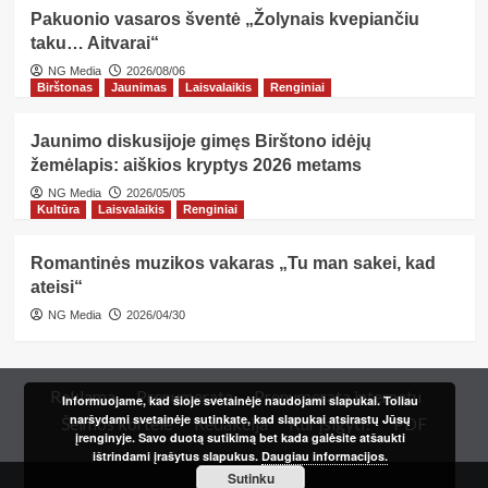
Pakuonio vasaros šventė „Žolynais kvepiančiu
taku… Aitvarai“
NG Media
2026/08/06
Birštonas
Jaunimas
Laisvalaikis
Renginiai
Jaunimo diskusijoje gimęs Birštono idėjų
žemėlapis: aiškios kryptys 2026 metams
NG Media
2026/05/05
Kultūra
Laisvalaikis
Renginiai
Romantinės muzikos vakaras „Tu man sakei, kad
ateisi“
NG Media
2026/04/30
Reklama
Prenumerata
Prenumerata internetu
Informuojame, kad šioje svetainėje naudojami slapukai. Toliau
naršydami svetainėje sutinkate, kad slapukai atsirastų Jūsų
Šeimos kortelė
Redakcija
Kur įsigyti?
PDF
įrenginyje. Savo duotą sutikimą bet kada galėsite atšaukti
ištrindami įrašytus slapukus.
Daugiau informacijos.
Sutinku