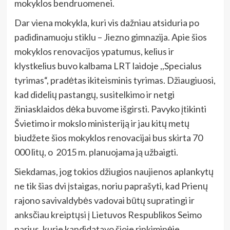
mokyklos bendruomenei.
Dar viena mokykla, kuri vis dažniau atsiduria po
padidinamuoju stiklu – Jiezno gimnazija. Apie šios
mokyklos renovacijos ypatumus, kelius ir
klystkelius buvo kalbama LRT laidoje ,,Specialus
tyrimas“, pradėtas ikiteisminis tyrimas. Džiaugiuosi,
kad didelių pastangų, susitelkimo ir netgi
žiniasklaidos dėka buvome išgirsti. Pavyko įtikinti
Švietimo ir mokslo ministeriją ir jau kitų metų
biudžete šios mokyklos renovacijai bus skirta 70
000 litų, o 2015 m. planuojama ją užbaigti.
Siekdamas, jog tokios džiugios naujienos aplankytų
ne tik šias dvi įstaigas, noriu paprašyti, kad Prienų
rajono savivaldybės vadovai būtų supratingi ir
anksčiau kreiptųsi į Lietuvos Respublikos Seimo
narius, kurie kandidatavo šioje rinkiminėje