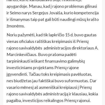
apygardoje. Manau, kad į rajono problemas gilinasi
ir Seimo narys Sergejus Jovaiša, kurio kompetencija
ir išmanymas taip pat gali būti naudingi mūsų krašto
žmonėms.
Noriu pažymėti, kad tik lapkričio 15 d. buvo gautas
vienas oficialus raštiškas kreipimasis iš Prienų
rajono savivaldybės administracijos direktoriaus A.
Marcinkevičiaus. Buvo prašoma padėti
tarpininkauti ieškant finansavimo galimybių
investiciniams projektams Prienų rajone
įgyvendinti. Tačiau toks kreipimasis pavėluotas,
nes biudžetas jau faktiškai buvo suformuotas. Dar
vasario mėnesį aš asmeniškai kreipiausi į Prienų
rajono savivaldybės administraciją ir klausiau, kokia
pagalba, investicijos reikalingos Prienų rajonui.