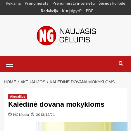
Skip
Reklama
Prenumerata
Prenumerata internetu
Šeimos kortelė
to
Redakcija
Kur įsigyti?
PDF
content
Primary
Menu
HOME
AKTUALIJOS
KALĖDINĖ DOVANA MOKYKLOMS
Aktualijos
Kalėdinė dovana mokykloms
NG Media
2013/12/21