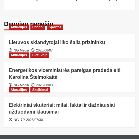
Daugiau panašių…
Aktualijos
Prienai
Sportas
Lietuvos sklandytojai liko šalia prizininkų
NG Media
2026/08/07
Aktualijos
Lietuvoje
Energetikos viceministrės pareigas pradeda eiti
Karolina Štelmokaitė
NG Media
2026/08/03
Aktualijos
Skelbimai
Elektriniai skuteriai: mitai, faktai ir dažniausiai
užduodami klausimai
NG
2026/07/30