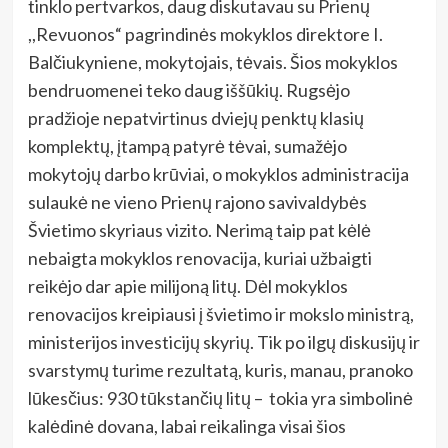
tinklo pertvarkos, daug diskutavau su Prienų
,,Revuonos“ pagrindinės mokyklos direktore I.
Balčiukyniene, mokytojais, tėvais. Šios mokyklos
bendruomenei teko daug iššūkių. Rugsėjo
pradžioje nepatvirtinus dviejų penktų klasių
komplektų, įtampą patyrė tėvai, sumažėjo
mokytojų darbo krūviai, o mokyklos administracija
sulaukė ne vieno Prienų rajono savivaldybės
Švietimo skyriaus vizito. Nerimą taip pat kėlė
nebaigta mokyklos renovacija, kuriai užbaigti
reikėjo dar apie milijoną litų. Dėl mokyklos
renovacijos kreipiausi į švietimo ir mokslo ministrą,
ministerijos investicijų skyrių. Tik po ilgų diskusijų ir
svarstymų turime rezultatą, kuris, manau, pranoko
lūkesčius: 930 tūkstančių litų – tokia yra simbolinė
kalėdinė dovana, labai reikalinga visai šios