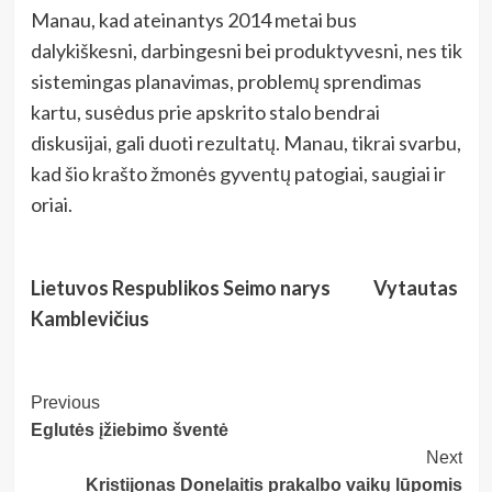
Manau, kad ateinantys 2014 metai bus
dalykiškesni, darbingesni bei produktyvesni, nes tik
sistemingas planavimas, problemų sprendimas
kartu, susėdus prie apskrito stalo bendrai
diskusijai, gali duoti rezultatų. Manau, tikrai svarbu,
kad šio krašto žmonės gyventų patogiai, saugiai ir
oriai.
Lietuvos Respublikos Seimo narys Vytautas
Kamblevičius
Post
Previous
Eglutės įžiebimo šventė
Navigation
Next
Kristijonas Donelaitis prakalbo vaikų lūpomis