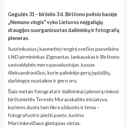
Gegužės 31 – birželio 3 d. Birštono poilsio bazėje
„Nemuno vingis“ vyko Lietuvos neįgaliųjų
draugijos suorganizuotas dailininkų ir fotografų
pleneras.
Susirinkusius į kasmetinį renginį svečius pasveikino
LND pirmininkas Zigmantas Jankauskas ir Birštono
savivaldybės mero pavaduotojas Juozas
Aleksandravičius, kurie palinkėjo gerų įspūdžių,
darbingos nuotaikos ir gero oro.
Šiais metais fotografai ir dailininkai į plenerą rinkosi
birštonietės Teresės Murauskaitės iniciatyva,
kuriems duota tam tikra užduotis ir tema –
fotografuoti ir piešti poeto Justino
Marcinkevičiaus gimtąsias vietas.