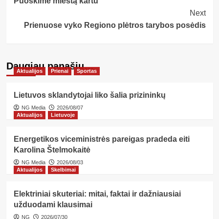
Puoškime miestą kartu
Navigation
Next
Prienuose vyko Regiono plėtros tarybos posėdis
Daugiau panašių…
Aktualijos
Prienai
Sportas
Lietuvos sklandytojai liko šalia prizininkų
NG Media
2026/08/07
Aktualijos
Lietuvoje
Energetikos viceministrės pareigas pradeda eiti
Karolina Štelmokaitė
NG Media
2026/08/03
Aktualijos
Skelbimai
Elektriniai skuteriai: mitai, faktai ir dažniausiai
užduodami klausimai
NG
2026/07/30