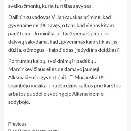
sveikų žmonių, kurie turi šias savybes.
Dailininkų vadovas V. Jankauskas priminė, kad
gyvename ne dėl savęs, o tam, kad vienas kitam
padėtume. Jo minčiai pritarė viena iš plenero
dalyvių sakydama, kad „gyvenimas kaip stiklas, jis
dūžta, o žmogus – kaip žiedas, jis žydi ir skleidžiasi“.
Po trumpų kalbų, sveikinimų ir padėkų J.
Marcinkevičiaus eiles deklamavo jaunieji
Alksniakiemio gyventojai ir T. Murauskaitė,
skambėjo muzika ir nuoširdžios kalbos prie karštos
arbatos puodelio svetingoje Alksniakiemio
sodyboje.
Post
Previous