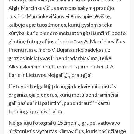
Algis Marcinkevičius savo pasisakymą pradėjo
Justino Marcinkevičiaus eilėmis apie tėviškę,
kalbėjo apie tuos žmones, kurių gyslomis teka
kūryba, kurie plenero metu stengėsi įamžinti poeto
gimtinę fotografijose ir drobėse. A. Marcinkevičius
Prienų r. sav. mero V. Bujanausko padėkas už
gražias iniciatyvas ir bendradarbiavimą įteikė
Alksniakiemio bendruomenės pirmininkei D. A.
Earle ir Lietuvos Neįgaliųjų draugijai.
Lietuvos Neįgaliųjų draugija kiekvienais metais
organizuoja plenerus, kurių metu bendraminčiai
gali pasidalinti patirtimi, pabendrauti ir kartu
turiningai praleisti laiką.
Neįgaliųjų fotografų 15 žmonių grupei vadovavo
birštonietis Vytautas Klimavičius, kuris pasidžiaugė