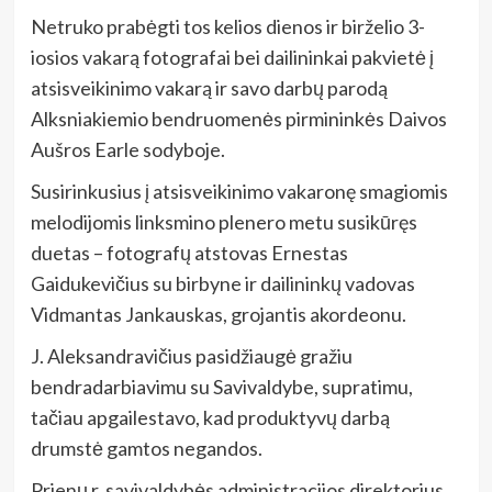
Netruko prabėgti tos kelios dienos ir birželio 3-
iosios vakarą fotografai bei dailininkai pakvietė į
atsisveikinimo vakarą ir savo darbų parodą
Alksniakiemio bendruomenės pirmininkės Daivos
Aušros Earle sodyboje.
Susirinkusius į atsisveikinimo vakaronę smagiomis
melodijomis linksmino plenero metu susikūręs
duetas – fotografų atstovas Ernestas
Gaidukevičius su birbyne ir dailininkų vadovas
Vidmantas Jankauskas, grojantis akordeonu.
J. Aleksandravičius pasidžiaugė gražiu
bendradarbiavimu su Savivaldybe, supratimu,
tačiau apgailestavo, kad produktyvų darbą
drumstė gamtos negandos.
Prienų r. savivaldybės administracijos direktorius