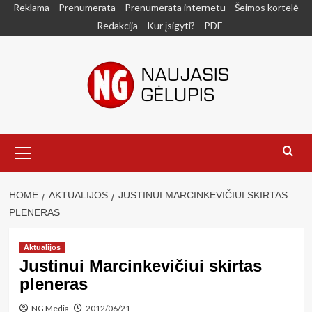
Skip
Reklama
Prenumerata
Prenumerata internetu
Šeimos kortelė
to
Redakcija
Kur įsigyti?
PDF
content
Primary
Menu
HOME
AKTUALIJOS
JUSTINUI MARCINKEVIČIUI SKIRTAS
PLENERAS
Aktualijos
Justinui Marcinkevičiui skirtas
pleneras
NG Media
2012/06/21