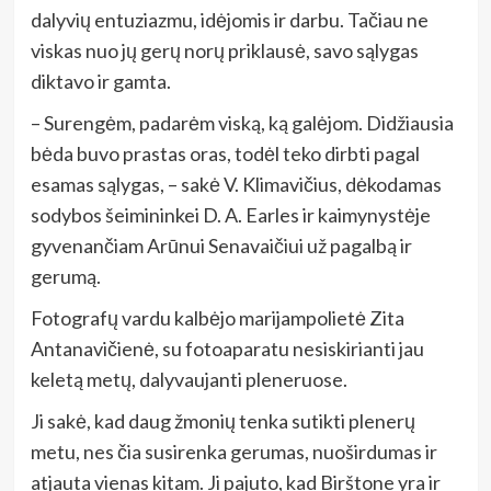
dalyvių entuziazmu, idėjomis ir darbu. Tačiau ne
viskas nuo jų gerų norų priklausė, savo sąlygas
diktavo ir gamta.
– Surengėm, padarėm viską, ką galėjom. Didžiausia
bėda buvo prastas oras, todėl teko dirbti pagal
esamas sąlygas, – sakė V. Klimavičius, dėkodamas
sodybos šeimininkei D. A. Earles ir kaimynystėje
gyvenančiam Arūnui Senavaičiui už pagalbą ir
gerumą.
Fotografų vardu kalbėjo marijampolietė Zita
Antanavičienė, su fotoaparatu nesiskirianti jau
keletą metų, dalyvaujanti pleneruose.
Ji sakė, kad daug žmonių tenka sutikti plenerų
metu, nes čia susirenka gerumas, nuoširdumas ir
atjauta vienas kitam. Ji pajuto, kad Birštone yra ir