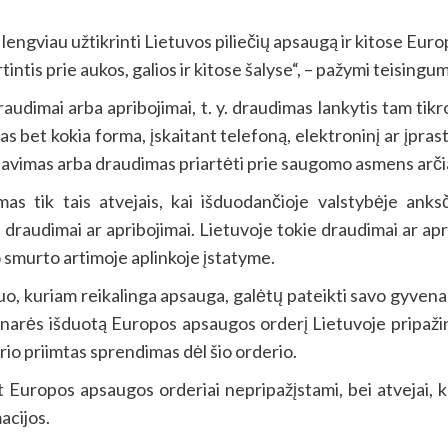
 lengviau užtikrinti Lietuvos piliečių apsaugą ir kitose Eu
intis prie aukos, galios ir kitose šalyse“, – pažymi teising
raudimai arba apribojimai, t. y. draudimas lankytis tam tik
bet kokia forma, įskaitant telefoną, elektroninį ar įprasti
avimas arba draudimas priartėti prie saugomo asmens arči
as tik tais atvejais, kai išduodančioje valstybėje ank
 draudimai ar apribojimai. Lietuvoje tokie draudimai ar a
smurto artimoje aplinkoje įstatyme.
, kuriam reikalinga apsauga, galėtų pateikti savo gyvena
ės narės išduotą Europos apsaugos orderį Lietuvoje pripažin
urio priimtas sprendimas dėl šio orderio.
Europos apsaugos orderiai nepripažįstami, bei atvejai, ka
acijos.