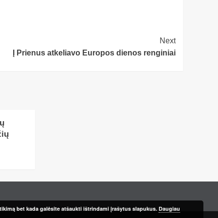
Next
Į Prienus atkeliavo Europos dienos renginiai
kų
ių
ikimą bet kada galėsite atšaukti ištrindami įrašytus slapukus.
Daugiau