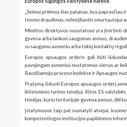
Europos Sąjungos valstybėse narėse.
„Seimui priėmus šias pataisas, bus paprasčiau ir
teismo draudimas, neleidžiantis smurtautojui art
Minėtos direktyvos nuostatose yra įtvirtinti d
gyvena arba lankosi saugomas asmuo, draudimas 
su saugomu asmeniu arba tokių kontaktų reguli
Europos apsaugos orderis gali būti išduodam
pavojingam asmeniui nustatomas vienas ar keli
Baudžiamojo proceso kodekse ir Apsaugos nuo 
Prašymą išduoti Europos apsaugos orderį asmuo
ikiteisminio tyrimo teisėjui. Kitos ES valstyb
teisėjas, kurio teritorijoje gyvena asmuo, dėl k
Įstatymuose taip pat numatyti atvejai, kuomet 
kompetentingos institucijos papildomos inform