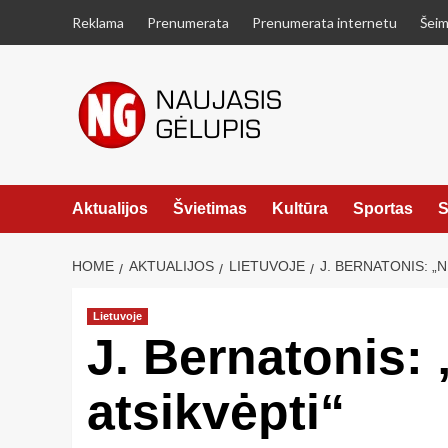
Skip
Reklama
Prenumerata
Prenumerata internetu
Šeim
to
content
Aktualijos
Švietimas
Kultūra
Sportas
S
HOME
AKTUALIJOS
LIETUVOJE
J. BERNATONIS: „
Lietuvoje
J. Bernatonis:
atsikvėpti“