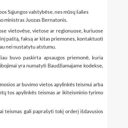
ropos Sąjungos valstybėse, nes mūsų šalies
umo ministras Juozas Bernatonis.
rose vietovėse, vietose ar regionuose, kuriuose
nį paštą, faksą ar kitas priemones, kontaktuoti
au nei nustatytu atstumu.
sčiau buvo paskirta apsaugos priemonė, kuria
pribojimai yra numatyti Baudžiamajame kodekse,
mosios ar buvimo vietos apylinkės teismui arba
tų tos apylinkės teismas ar ikiteisminio tyrimo
i teismas gali paprašyti tokį orderį išdavusios