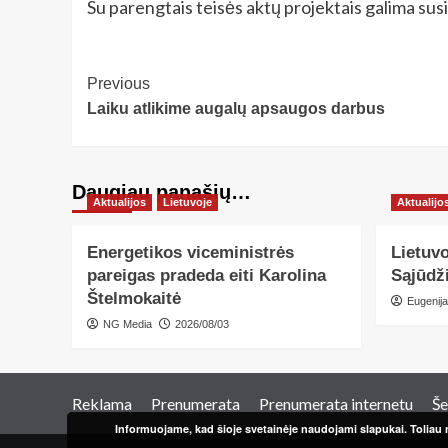
Su parengtais teisės aktų projektais galima sus
Post
Previous
Laiku atlikime augalų apsaugos darbus
Navigation
Daugiau panašių…
Aktualijos
Lietuvoje
Aktualijo
Energetikos viceministrės
Lietuv
pareigas pradeda eiti Karolina
Sąjūdži
Štelmokaitė
Eugenija
NG Media
2026/08/03
Reklama
Prenumerata
Prenumerata internetu
Še
Informuojame, kad šioje svetainėje naudojami slapukai. Toliau n