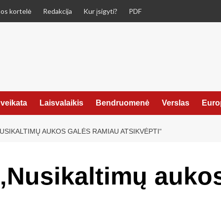
os kortelė
Redakcija
Kur įsigyti?
PDF
veikata
Laisvalaikis
Bendruomenė
Verslas
Euro
NUSIKALTIMŲ AUKOS GALĖS RAMIAU ATSIKVĖPTI“
 „Nusikaltimų auko