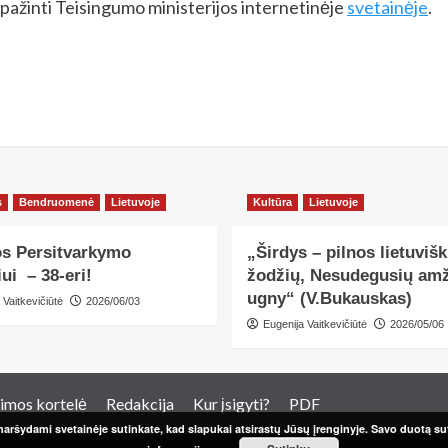
ipažinti Teisingumo ministerijos internetinėje
svetainėje
.
s
Bendruomenė
Lietuvoje
Kultūra
Lietuvoje
os Persitvarkymo
„Širdys – pilnos lietuviš
ui – 38-eri!
žodžių, Nesudegusių amž
ugny“ (V.Bukauskas)
 Vaitkevičiūtė
2026/06/03
Eugenija Vaitkevičiūtė
2026/05/06
imos kortelė
Redakcija
Kur įsigyti?
PDF
aršydami svetainėje sutinkate, kad slapukai atsirastų Jūsų įrenginyje. Savo duotą sut