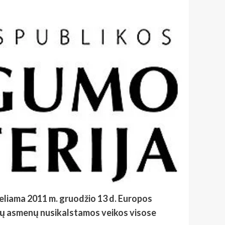
keliama 2011 m. gruodžio 13 d. Europos
itų asmenų nusikalstamos veikos visose