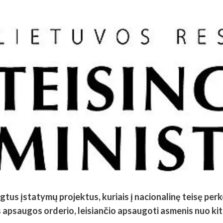
tus įstatymų projektus, kuriais į nacionalinę teisę per
 apsaugos orderio, leisiančio apsaugoti asmenis nuo k