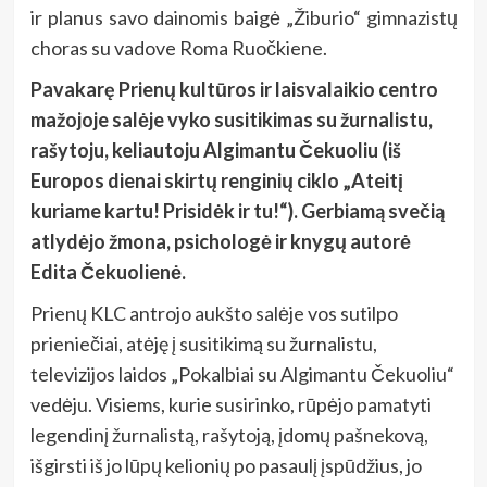
ir planus savo dainomis baigė „Žiburio“ gimnazistų
choras su vadove Roma Ruočkiene.
Pavakarę Prienų kultūros ir laisvalaikio centro
mažojoje salėje vyko susitikimas su žurnalistu,
rašytoju, keliautoju Algimantu Čekuoliu (iš
Europos dienai skirtų renginių ciklo „Ateitį
kuriame kartu! Prisidėk ir tu!“). Gerbiamą svečią
atlydėjo žmona, psichologė ir knygų autorė
Edita Čekuolienė.
Prienų KLC antrojo aukšto salėje vos sutilpo
prieniečiai, atėję į susitikimą su žurnalistu,
televizijos laidos „Pokalbiai su Algimantu Čekuoliu“
vedėju. Visiems, kurie susirinko, rūpėjo pamatyti
legendinį žurnalistą, rašytoją, įdomų pašnekovą,
išgirsti iš jo lūpų kelionių po pasaulį įspūdžius, jo