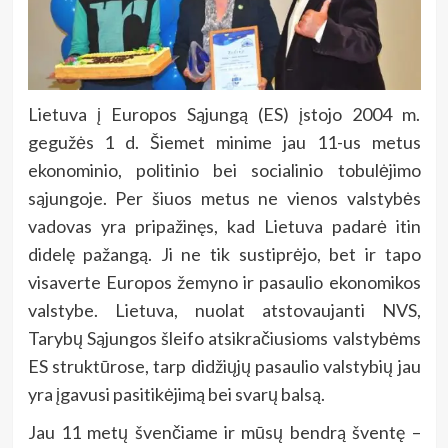
Lietuva į Europos Sąjungą (ES) įstojo 2004 m.
gegužės 1 d. Šiemet minime jau 11-us metus
ekonominio, politinio bei socialinio tobulėjimo
sąjungoje. Per šiuos metus ne vienos valstybės
vadovas yra pripažinęs, kad Lietuva padarė itin
didelę pažangą. Ji ne tik sustiprėjo, bet ir tapo
visaverte Europos žemyno ir pasaulio ekonomikos
valstybe. Lietuva, nuolat atstovaujanti NVS,
Tarybų Sąjungos šleifo atsikračiusioms valstybėms
ES struktūrose, tarp didžiųjų pasaulio valstybių jau
yra įgavusi pasitikėjimą bei svarų balsą.
Jau 11 metų švenčiame ir mūsų bendrą šventę –