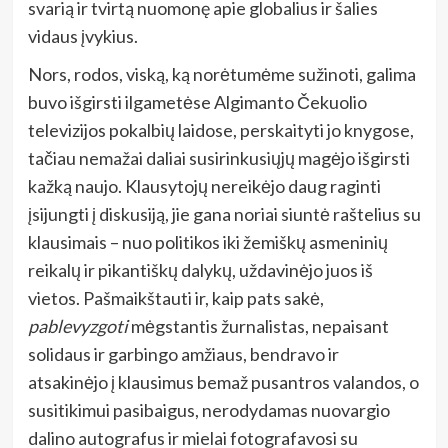
svarią ir tvirtą nuomonę apie globalius ir šalies
vidaus įvykius.
Nors, rodos, viską, ką norėtumėme sužinoti, galima
buvo išgirsti ilgametėse Algimanto Čekuolio
televizijos pokalbių laidose, perskaityti jo knygose,
tačiau nemažai daliai susirinkusiųjų magėjo išgirsti
kažką naujo. Klausytojų nereikėjo daug raginti
įsijungti į diskusiją, jie gana noriai siuntė raštelius su
klausimais – nuo politikos iki žemiškų asmeninių
reikalų ir pikantiškų dalykų, uždavinėjo juos iš
vietos. Pašmaikštauti ir, kaip pats sakė,
pablevyzgoti
mėgstantis žurnalistas, nepaisant
solidaus ir garbingo amžiaus, bendravo ir
atsakinėjo į klausimus bemaž pusantros valandos, o
susitikimui pasibaigus, nerodydamas nuovargio
dalino autografus ir mielai fotografavosi su