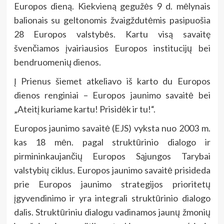
Europos dieną. Kiekvieną gegužės 9 d. mėlynais
balionais su geltonomis žvaigždutėmis pasipuošia
28 Europos valstybės. Kartu visą savaitę
švenčiamos įvairiausios Europos institucijų bei
bendruomenių dienos.
Į Prienus šiemet atkeliavo iš karto du Europos
dienos renginiai – Europos jaunimo savaitė bei
„Ateitį kuriame kartu! Prisidėk ir tu!“.
Europos jaunimo savaitė (EJS) vyksta nuo 2003 m.
kas 18 mėn. pagal struktūrinio dialogo ir
pirmininkaujančių Europos Sąjungos Tarybai
valstybių ciklus. Europos jaunimo savaitė prisideda
prie Europos jaunimo strategijos prioritetų
įgyvendinimo ir yra integrali struktūrinio dialogo
dalis. Struktūriniu dialogu vadinamos jaunų žmonių