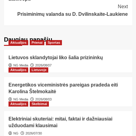
Next
Prisiminimų valanda su D. Dvilinskaite-Laukiene
Daugiau panašių…
Aktualijos
Prienai
Sportas
Lietuvos sklandytojai liko šalia prizininkų
NG Media
2026/08/07
Aktualijos
Lietuvoje
Energetikos viceministrės pareigas pradeda eiti
Karolina Štelmokaitė
NG Media
2026/08/03
Aktualijos
Skelbimai
Elektriniai skuteriai: mitai, faktai ir dažniausiai
užduodami klausimai
NG
2026/07/30