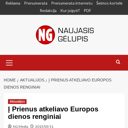
Skip
Reklama
Prenumerata
Prenumerata internetu
Šeimos kortelė
to
Redakcija
Kur įsigyti?
PDF
content
Primary
Menu
HOME
AKTUALIJOS
Į PRIENUS ATKELIAVO EUROPOS
DIENOS RENGINIAI
Aktualijos
Į Prienus atkeliavo Europos
dienos renginiai
NG Media
2015/05/11