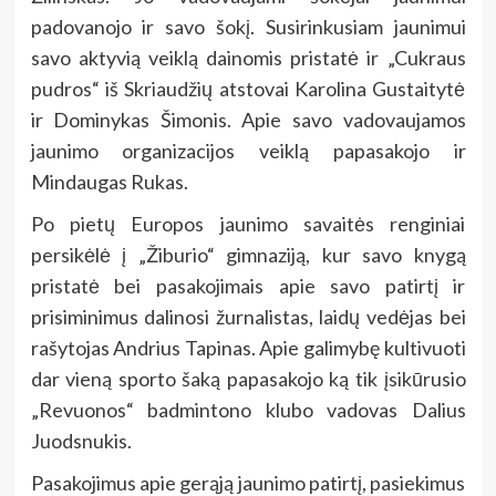
padovanojo ir savo šokį. Susirinkusiam jaunimui
savo aktyvią veiklą dainomis pristatė ir „Cukraus
pudros“ iš Skriaudžių atstovai Karolina Gustaitytė
ir Dominykas Šimonis. Apie savo vadovaujamos
jaunimo organizacijos veiklą papasakojo ir
Mindaugas Rukas.
Po pietų Europos jaunimo savaitės renginiai
persikėlė į „Žiburio“ gimnaziją, kur savo knygą
pristatė bei pasakojimais apie savo patirtį ir
prisiminimus dalinosi žurnalistas, laidų vedėjas bei
rašytojas Andrius Tapinas. Apie galimybę kultivuoti
dar vieną sporto šaką papasakojo ką tik įsikūrusio
„Revuonos“ badmintono klubo vadovas Dalius
Juodsnukis.
Pasakojimus apie gerąją jaunimo patirtį, pasiekimus