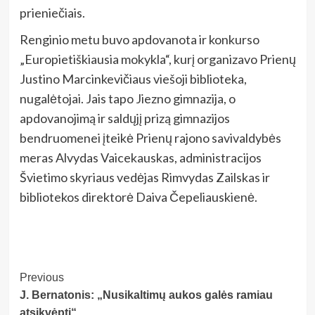
prieniečiais.
Renginio metu buvo apdovanota ir konkurso
„Europietiškiausia mokykla“, kurį organizavo Prienų
Justino Marcinkevičiaus viešoji biblioteka,
nugalėtojai. Jais tapo Jiezno gimnazija, o
apdovanojimą ir saldųjį prizą gimnazijos
bendruomenei įteikė Prienų rajono savivaldybės
meras Alvydas Vaicekauskas, administracijos
Švietimo skyriaus vedėjas Rimvydas Zailskas ir
bibliotekos direktorė Daiva Čepeliauskienė.
Post
Previous
J. Bernatonis: „Nusikaltimų aukos galės ramiau
Navigation
atsikvėpti“