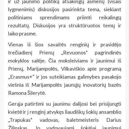
ir už jaunimo politiką atsakingų asmenų (visais
lygmenimis) diskusijos pasirinkta tema, siekiant
politiniams sprendimams priimti reikalingų
rezultatų. Diskusijos yra struktūruotos temų ir
laiko prasme.
Vienas iš šios savaitės renginių ir prasidėjo
trečiadienį Prienų „Revuonos“ pagrindinės
mokyklos salėje. Čia moksleiviams ir jaunimui iš
Prienų, Marijampolės, Vilkaviškio apie programą
„Erasmus+“ ir jos suteikiamas galimybes pasakojo
viešnia iš Marijampolės jaunųjų inovatorių bazės
Ramona Šilerytė.
Gerąja patirtimi su jaunimu dalijosi bei prisijungti
kvietė ir į renginį atvykęs liaudiškų šokių ansamblio
„Trapukas“ vadovas, baletmeisteris Darius
Žilinskas. Jo vadovaujami šokėjai jaunimui