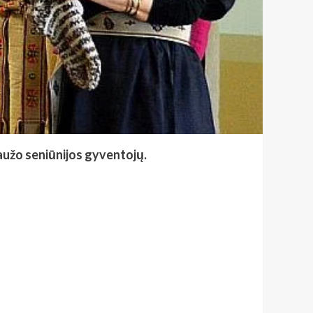
laužo seniūnijos gyventojų.