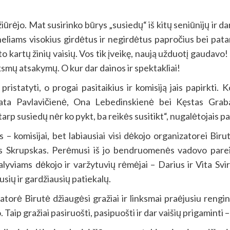
žiūrėjo. Mat susirinko būrys „susiedų“ iš kitų seniūnijų ir
eliams visokius girdėtus ir negirdėtus papročius bei patarl
to kartų žinių vaisių. Vos tik įveikę, naują užduotį gaudavo!
inksmų atsakymų. O kur dar dainos ir spektakliai!
tatyti, o progai pasitaikius ir komisiją jais papirkti. Kom
ata Pavlavičienė, Ona Lebedinskienė bei Kęstas Grabau
arp susiedų nėr ko pykt, ba reikės susitikt“, nugalėtojais 
– komisijai, bet labiausiai visi dėkojo organizatorei Birut
as Skrupskas. Perėmusi iš jo bendruomenės vadovo parei
alyviams dėkojo ir varžytuvių rėmėjai – Darius ir Vita Svir
usių ir gardžiausių patiekalų.
nizatorė Birutė džiaugėsi gražiai ir linksmai praėjusiu rengi
aip gražiai pasiruošti, pasipuošti ir dar vaišių prigaminti – 