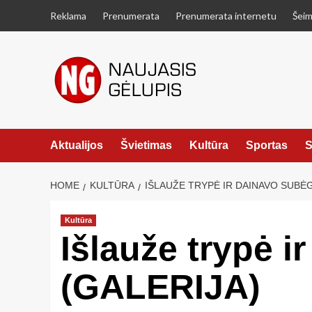
Skip
Reklama
Prenumerata
Prenumerata internetu
Šeim
to
content
Aktualijos
Švietimas
Kultūra
Sportas
S
HOME
KULTŪRA
IŠLAUŽE TRYPĖ IR DAINAVO SUBĖG
Kultūra
Išlauže trypė 
(GALERIJA)