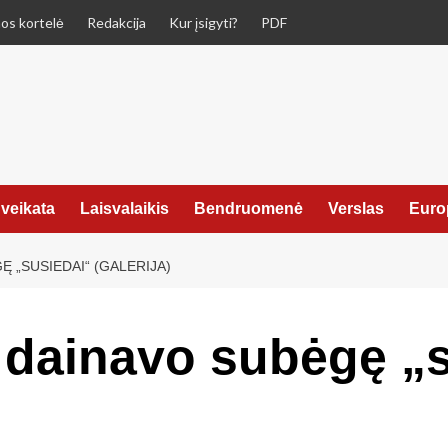
os kortelė
Redakcija
Kur įsigyti?
PDF
veikata
Laisvalaikis
Bendruomenė
Verslas
Euro
Ę „SUSIEDAI“ (GALERIJA)
ir dainavo subėgę „