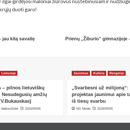
ar ilgai girdėjosi maloniai žiūrovus nustebinusiam ir nudžiugi
krųjų duoti garo!
jau kitą savaitę
Prienų „Žiburio“ gimnazijoje 
Lietuvoje
Jaunimas
Kultūra
Renginiai
 – pilnos lietuviškų
„Svarbesni už milijoną“:
, Nesudegusių amžių
projektas jaunimui apie ta
(V.Bukauskas)
iš tiesų svarbu
 Vaitkevičiūtė
2026/05/06
NG Media
2026/05/05