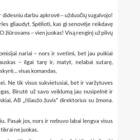
 dar didesniu darbu apkrovė – užduočių sugalvojo!
es gliaudyt. Spėlioti, kas gi senovėje reikdavę
 O žiūrovams – vien juokas! Visą renginį už pilvų
isijai nariai – nors ir svetimi, bet jau puikiai
skas – ilgai tarę ir, matyt, nelabai sutarę,
paskyrė… visas komandas.
ei. Ne tik visus sukvietusiai, bet ir varžytuves
gas, Birutė už savo veiklumą jau nusipelnė ir
skiai, AB „Išlaužo žuvis“ direktorius su žmona.
niu. Pasak jos, nors ir nebuvo labai lengva visus
tikrai ne juokas.