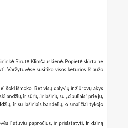
ininkė Birutė Klimčauskienė. Popietė skirta ne
yti. Varžytuvėse susitiko visos keturios Išlaužo
i šokį išmoko. Bet visų dalyvių ir žiūrovų akys
landžių, ir sūrių, ir lašinių su „cibuliais“ prie jų,
ių, ir su lašiniais bandelių, o smaližiai tykojo
 lietuvių papročius, ir prisistatyti, ir dainą