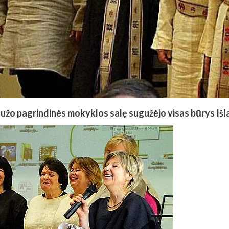
laužo pagrindinės mokyklos salę sugužėjo visas būrys Iš