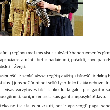
ografinių regionų metams visus sukvietė bendruomenės pirm
 papročiams atminti, bet ir padainuoti, pašokti, save parod
diškų ir Žvejų.
puošė, ir seniai akyse regėtų daiktų atsinešė, ir dainą be
us. Į juos bežiūrint net seilė tyso. Ir ko tik čia nebuvo! Ir ski
visas varžytuves tik ir laukė, kada galės paragaut ir saldž
r nuo gėrimų, kurių ir senais laikais gamta nepašykštėdavo.
 ne tik stalus nukrauti, bet ir apsirengti pagal senovės