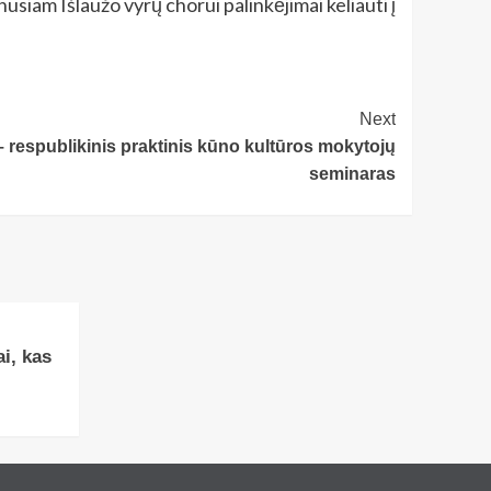
nusiam Išlaužo vyrų chorui palinkėjimai keliauti į
Next
– respublikinis praktinis kūno kultūros mokytojų
seminaras
i, kas