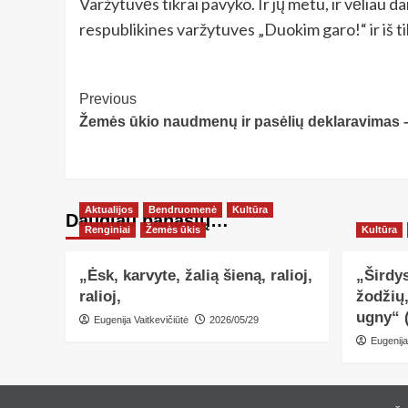
Varžytuvės tikrai pavyko. Ir jų metu, ir vėliau d
respublikines varžytuves „Duokim garo!“ ir iš ti
Post
Previous
Žemės ūkio naudmenų ir pasėlių deklaravimas – 
Navigation
Aktualijos
Bendruomenė
Kultūra
Daugiau panašių…
Renginiai
Žemės ūkis
Kultūra
„Ėsk, karvyte, žalią šieną, ralioj,
„Širdys
ralioj,
žodžių
ugny“ 
Eugenija Vaitkevičiūtė
2026/05/29
Eugenija