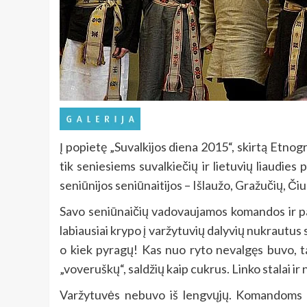
Į popietę „Suvalkijos diena 2015“, skirtą Etn
tik seniesiems suvalkiečių ir lietuvių liaudies
seniūnijos seniūnaitijos – Išlaužo, Gražučių, Čiu
Savo seniūnaičių vadovaujamos komandos ir pasi
labiausiai krypo į varžytuvių dalyvių nukrautus stal
o kiek pyragų! Kas nuo ryto nevalgęs buvo, tas 
„voveruškų“, saldžių kaip cukrus. Linko stalai i
Varžytuvės nebuvo iš lengvųjų. Komandoms teko