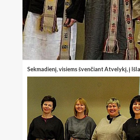
Sekmadienį, visiems švenčiant Atvelykį, į Iš