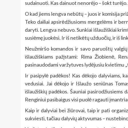
sudainuoti. Kas dainuot nenorėjo – šokt turėjo.
O kad jiems lengva nebūtų – juos ir komisija pri
Teko dailiai apsirėdžiusioms mergelėms ir bern
daryti. Lengva nebuvo. Sunkiai išlaužiškiai krim
susiėmę juokėsi. Ir iš netikėtų užduočių, ir iš l
Neužmiršo komandos ir savo paruoštų valgių pris
išlaužiškiams pažįstami: Rima Žiobienė, Ren
pasinaudodami varžytuves lydėjusiu kvietimu „t
Ir pasipylė padėkos! Kas dėkojo dalyviams, kas 
vedusiai. Jai dėkojo ir Išlaužo seniūnas Tom
išlaužiškių padėkos. Šauniai pasirodžiusiems d
Renginiui pasibaigus visi puolė ragauti įmantria
Kaip ir dalyviai bei žiūrovai, taip ir pati orga
sukviesti, tačiau dalyvių aktyvumas – nustebino. T