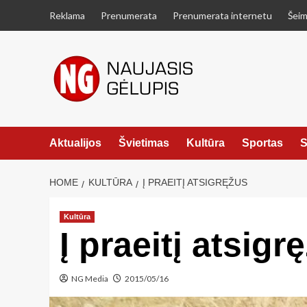
Skip
Reklama
Prenumerata
Prenumerata internetu
Šeim
to
content
Aktualijos
Švietimas
Kultūra
Sportas
S
HOME
KULTŪRA
Į PRAEITĮ ATSIGRĘŽUS
Kultūra
Į praeitį atsigr
NG Media
2015/05/16