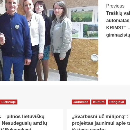
Post
Previous
Traškių va
Navig
automatas
KRIMST“ –
gimnazistų
Lietuvoje
Jaunimas
Kultūra
Renginiai
 – pilnos lietuviškų
„Svarbesni už milijoną“:
, Nesudegusių amžių
projektas jaunimui apie ta
(V.Bukauskas)
iš tiesų svarbu