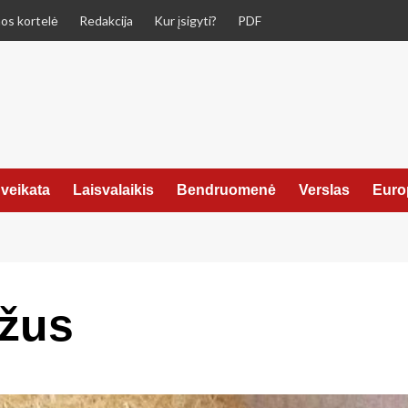
os kortelė
Redakcija
Kur įsigyti?
PDF
veikata
Laisvalaikis
Bendruomenė
Verslas
Euro
ęžus