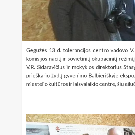
Gegužės 13 d. tolerancijos centro vadovo V. R
komisijos nacių ir sovietinių okupacinių reži
V.R. Sidaravičius ir mokyklos direktorius Stas
prieškario žydų gyvenimo Balbieriškyje ekspozi
miestelio kultūros ir laisvalaikio centre, šių e