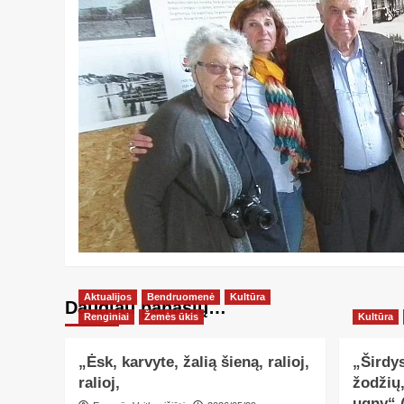
Aktualijos
Bendruomenė
Kultūra
Daugiau panašių…
Renginiai
Žemės ūkis
Kultūra
„Ėsk, karvyte, žalią šieną, ralioj,
„Širdys
ralioj,
žodžių
ugny“ 