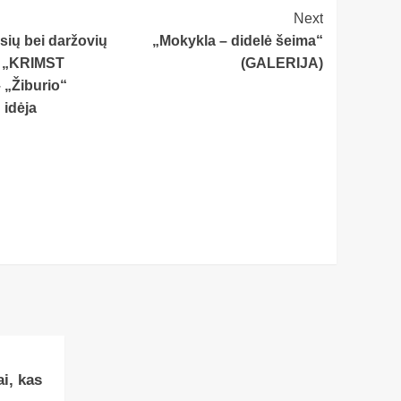
Next
isių bei daržovių
„Mokykla – didelė šeima“
ation
 „KRIMST
(GALERIJA)
 „Žiburio“
 idėja
i, kas