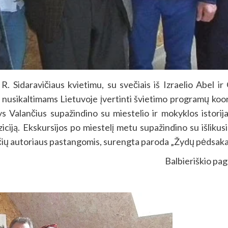
. Sidaravičiaus kvietimu, su svečiais iš Izraelio Abel ir
mų nusikaltimams Lietuvoje įvertinti švietimo programų koo
ys Valančius
supažindino su miestelio ir mokyklos istorija
ciją. Ekskursijos po miestelį metu supažindino su išlikus
ilučių autoriaus pastangomis, surengta paroda „Žydų pėdsakas 
Balbieriškio pa