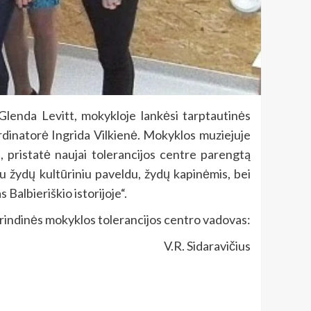
 Glenda Levitt, mokykloje lankėsi tarptautinės
rdinatorė Ingrida Vilkienė. Mokyklos muziejuje
, pristatė naujai tolerancijos centre parengtą
iu žydų kultūriniu paveldu, žydų kapinėmis, bei
Balbieriškio istorijoje“.
grindinės mokyklos tolerancijos centro vadovas:
V.R. Sidaravičius