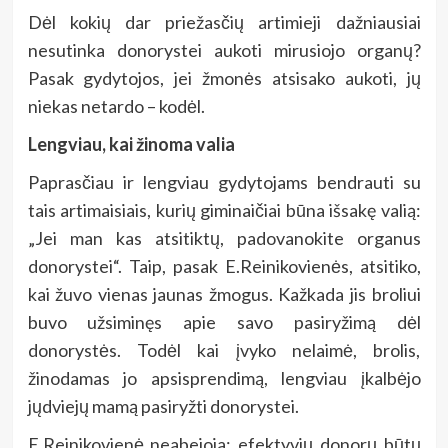
Dėl kokių dar priežasčių artimieji dažniausiai
nesutinka donorystei aukoti mirusiojo organų?
Pasak gydytojos, jei žmonės atsisako aukoti, jų
niekas netardo – kodėl.
Lengviau, kai žinoma valia
Paprasčiau ir lengviau gydytojams bendrauti su
tais artimaisiais, kurių giminaičiai būna išsakę valią:
„Jei man kas atsitiktų, padovanokite organus
donorystei“. Taip, pasak E.Reinikovienės, atsitiko,
kai žuvo vienas jaunas žmogus. Kažkada jis broliui
buvo užsiminęs apie savo pasiryžimą dėl
donorystės. Todėl kai įvyko nelaimė, brolis,
žinodamas jo apsisprendimą, lengviau įkalbėjo
jųdviejų mamą pasiryžti donorystei.
E.Reinikovienė neabejoja: efektyvių donorų būtų