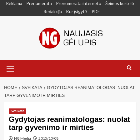
Skip
Reklama
Prenumerata
Prenumerata internetu
Šeimos kortelė
to
Redakcija
Kur įsigyti?
PDF
content
Primary
Menu
HOME
SVEIKATA
GYDYTOJAS REANIMATOLOGAS: NUOLAT
TARP GYVENIMO IR MIRTIES
Sveikata
Gydytojas reanimatologas: nuolat
tarp gyvenimo ir mirties
NG Media
2015/10/08