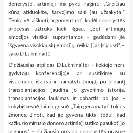
donorystei, artimieji ima pykti, raginti: „Greičiau
kūną atiduokite, šarvojimo salė jau užsakyta!“
Tenka vėl aiškinti, argumentuoti, kodėl donorystės
procesas užtruks kiek ilgiau. „Bet artimųjų
emocijos visiškai suprantamos – gedėdami jie
išgyvena visokiausių emocijų, reikia į jas įsijausti“, –
sako D.Lukminaitė.
Didžiausias atpildas D.Lukminaitei – kokioje nors
gydytojų konferencijoje ar susitikime su
visuomene išgirsti ir pamatyti žmogų po organų
transplantacijos: jaudina jo gyvenimo istorija,
transplantacijos laukimas ir dabartis po jos –
kokybiškesnė, laimingesnė. „Taip gera matyti tokius
žmones, žinoti, kad jie gyvena tiktai todėl, kad
kažkurio mirusio donoro artimieji sutiko paaukoti jo
organus“, – didžiausią organų donorystės prasmę