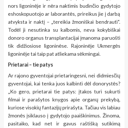
nors ligoninėje ir nėra naktimis budinčio gydytojo
eshoskopuotojo ar laborantės, prireikus jie į darbą
atvyksta ir naktį – „tereikia žmoniškai bendrauti“.
Todėl ji nesutinka su kalbomis, neva kokybiškai
donoro organus transplantacijai įmanoma paruošti
tik didžiosiose ligoninėse. Rajoninėje Ukmergės
ligoninėje tai taip pat atliekama sėkmingai.
Prietarai – tie patys
Ar rajono gyventojai prietaringesni, nei didmiesčių
gyventojai, kai tenka juos kalbinti dėl donorystės?
„Ko gero, prietarai tie patys: įtakos turi sukurti
filmai ir parašytos knygos apie organų prekybą,
kuriose visokių fantazijų prirašyta. Tačiau vis labiau
žmonės įsiklauso į gydytojo paaiškinimus. Žinoma,
pasitaiko, kad net ir gavus raštišką sutikimą