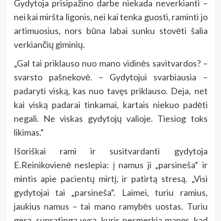
Gydytoja prisipažino darbe niekada neverkianti –
nei kai miršta ligonis, nei kai tenka guosti, raminti jo
artimuosius, nors būna labai sunku stovėti šalia
verkiančių giminių.
„Gal tai priklauso nuo mano vidinės savitvardos? –
svarsto pašnekovė. – Gydytojui svarbiausia –
padaryti viską, kas nuo tavęs priklauso. Deja, net
kai viską padarai tinkamai, kartais niekuo padėti
negali. Ne viskas gydytojų valioje. Tiesiog toks
likimas.“
Išoriškai rami ir susitvardanti gydytoja
E.Reinikovienė neslepia: į namus ji „parsineša“ ir
mintis apie pacientų mirtį, ir patirtą stresą. „Visi
gydytojai tai „parsineša“. Laimei, turiu ramius,
jaukius namus – tai mano ramybės uostas. Turiu
gerą, supratingą vyrą, kuris nesmerkia manęs, kad