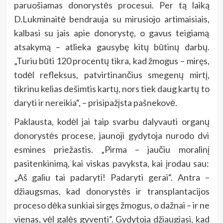
paruošiamas donorystės procesui. Per tą laiką
D.Lukminaitė bendrauja su mirusiojo artimaisiais,
kalbasi su jais apie donorystę, o gavus teigiamą
atsakymą – atlieka gausybę kitų būtinų darbų.
„Turiu būti 120 procentų tikra, kad žmogus – miręs,
todėl refleksus, patvirtinančius smegenų mirtį,
tikrinu kelias dešimtis kartų, nors tiek daug kartų to
daryti ir nereikia“, – prisipažįsta pašnekovė.
Paklausta, kodėl jai taip svarbu dalyvauti organų
donorystės procese, jaunoji gydytoja nurodo dvi
esmines priežastis. „Pirma – jaučiu moralinį
pasitenkinimą, kai viskas pavyksta, kai įrodau sau:
„Aš galiu tai padaryti! Padaryti gerai“. Antra –
džiaugsmas, kad donorystės ir transplantacijos
proceso dėka sunkiai sirgęs žmogus, o dažnai – ir ne
vienas, vėl galės gyventi“. Gydytoja džiaugiasi, kad