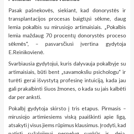
Pasak pašnekovės, siekiant, kad donorystės ir
transplantacijos procesas baigtųsi sėkme, daug
lemia pokalbis su mirusiojo artimaisiais. „Pokalbis
lemia maždaug 70 procentų donorystės proceso
sėkmės“, – pasvarsčiusi įvertina gydytoja
E.Reinikovienė.
Svarbiausia gydytojui, kuris dalyvauja pokalbyje su
artimaisiais, būti bent „savamoksliu psichologu“ ir
turėti gerai išvystytą profesinę intuiciją, kada jau
gali prakalbinti šiuos žmones, o kada su jais kalbėti
dar per anksti.
Pokalbį gydytoja skirsto į tris etapus. Pirmasis –
mirusiojo artimiesiems viską paaiškinti apie ligą,
atsakyti į visus jiems rūpimus klausimus. Įrodyti, kad
patirti sužalojimai pernelyg sunkūs ir, deja,