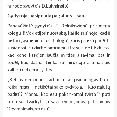
nurodo gydytoja D.Lukminaitė.
Gydytojai pasigenda pagalbos… sau
Panevėžietė gydytoja E. Reinikovienė prisimena
kolegų iš Vokietijos nuostabą, kai jie sužinojo, kad ji
neturi „asmeninio psichologo“, kuris jai esą padėtų
susidoroti su darbe patiriamu stresu – ne tik dėl to,
kad kone kasdien jaučia mirties alsavimą, bet ir
todėl, kad dažnai tenka su mirusiojo artimaisiais
kalbėti dėl donorystės.
„Bet aš nemanau, kad man tas psichologas būtų
reikalingas, – netikėtai sako gydytoja. – Kuo galėtų
padėti? Manau, kad esu pakankamai tvirta ir pati
turiu susitvarkyti su savo emocijomis, patiriamais
išgyvenimais, stresu“.