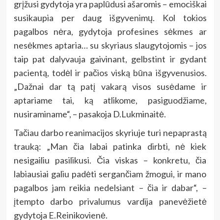
grįžusi gydytoja yra paplūdusi ašaromis – emociškai
susikaupia per daug išgyvenimų. Kol tokios
pagalbos nėra, gydytoja profesines sėkmes ar
nesėkmes aptaria… su skyriaus slaugytojomis – jos
taip pat dalyvauja gaivinant, gelbstint ir gydant
pacientą, todėl ir pačios viską būna išgyvenusios.
„Dažnai dar tą patį vakarą visos susėdame ir
aptariame tai, ką atlikome, pasiguodžiame,
nusiraminame“, – pasakoja D.Lukminaitė.
Tačiau darbo reanimacijos skyriuje turi nepaprastą
trauką: „Man čia labai patinka dirbti, nė kiek
nesigailiu pasilikusi. Čia viskas – konkretu, čia
labiausiai galiu padėti sergančiam žmogui, ir mano
pagalbos jam reikia nedelsiant – čia ir dabar“, –
įtempto darbo privalumus vardija panevėžietė
gydytoja E.Reinikovienė.