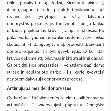
reikia pasakyti daug žodžių, širdimi ir akimis jį
įtikinti, paguosti. Todėl, pasak E.Reinikovienės, jei
reanimacijos gydytojas pasiryžta dalyvauti
donorystės procese, jis turi žinoti, kad jo laukia
didžiulis papildomas krūvis, įtampa ir stresas. Po
pokalbio, kai gaunamas sutikimas donorystei, reikia
skubiai atlikti daugybę tyrimų, procedūrų, siekiant
donoro organus išlaikyti gyvybingus. O kur dar
krūvos dokumentų pildymas ir kiti atsakingi darbai.
Galbūt dėl šios priežasties – vengdami papildomo
streso ir neplanuoto darbo – kai kurie gydytojai
nenorom dalyvauja donorystės procese.
Artimųjų baimės dėl donorystės
Gydytojos E.Reinikovienės teigimu, kalbėdama su
artimaisiais ji vadovaujasi paprasta žmogiška