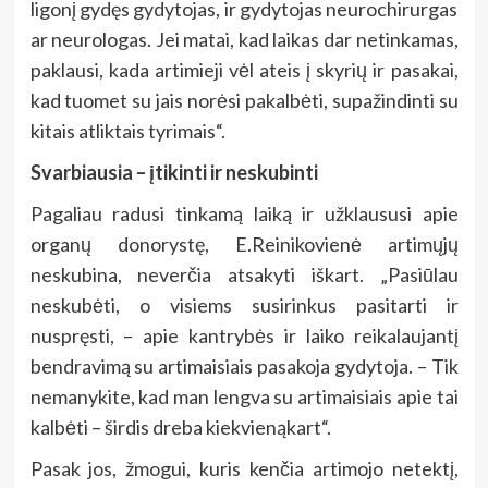
ligonį gydęs gydytojas, ir gydytojas neurochirurgas
ar neurologas. Jei matai, kad laikas dar netinkamas,
paklausi, kada artimieji vėl ateis į skyrių ir pasakai,
kad tuomet su jais norėsi pakalbėti, supažindinti su
kitais atliktais tyrimais“.
Svarbiausia – įtikinti ir neskubinti
Pagaliau radusi tinkamą laiką ir užklaususi apie
organų donorystę, E.Reinikovienė artimųjų
neskubina, neverčia atsakyti iškart. „Pasiūlau
neskubėti, o visiems susirinkus pasitarti ir
nuspręsti, – apie kantrybės ir laiko reikalaujantį
bendravimą su artimaisiais pasakoja gydytoja. – Tik
nemanykite, kad man lengva su artimaisiais apie tai
kalbėti – širdis dreba kiekvienąkart“.
Pasak jos, žmogui, kuris kenčia artimojo netektį,