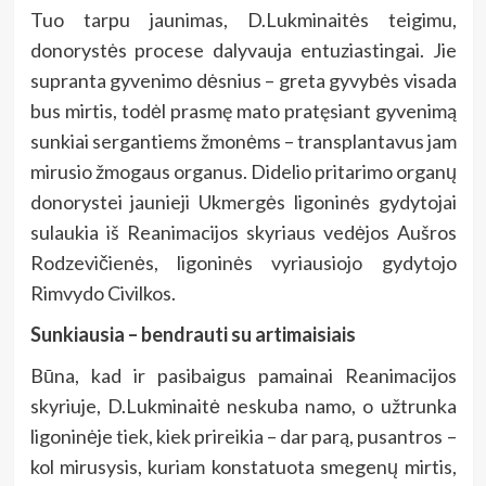
Tuo tarpu jaunimas, D.Lukminaitės teigimu,
donorystės procese dalyvauja entuziastingai. Jie
supranta gyvenimo dėsnius – greta gyvybės visada
bus mirtis, todėl prasmę mato pratęsiant gyvenimą
sunkiai sergantiems žmonėms – transplantavus jam
mirusio žmogaus organus. Didelio pritarimo organų
donorystei jaunieji Ukmergės ligoninės gydytojai
sulaukia iš Reanimacijos skyriaus vedėjos Aušros
Rodzevičienės, ligoninės vyriausiojo gydytojo
Rimvydo Civilkos.
Sunkiausia – bendrauti su artimaisiais
Būna, kad ir pasibaigus pamainai Reanimacijos
skyriuje, D.Lukminaitė neskuba namo, o užtrunka
ligoninėje tiek, kiek prireikia – dar parą, pusantros –
kol mirusysis, kuriam konstatuota smegenų mirtis,