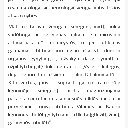
reanimatologai ar neurologai vengia imtis tokios
atsakomybės.
Mat konstatavus žmogaus smegenų mirtį, laukia
sudėtingas ir ne vienas pokalbis su mirusiojo
artimaisiais dėl donorystės, o jei sutikimas
gaunamas, būtina kuo ilgiau išlaikyti donoro
organus gyvybingus, užsakyti daug tyrimų ir
užpildyti begalę dokumentacijos. „Vyresni kolegos,
deja, nenori tuo užsiimti, – sako D.Lukminaitė. –
Kita vertus, juos ir suprasti galima: rajoninėje
ligoninėje smegenų mirtis diagnozuojama
pakankamai retai, nes sunkesnės būklės pacientai
pervežami į universitetines Vilniaus ar Kauno
ligonines. Todėl gydytojams trūksta įgūdžių, žinių,
galimybės tobulėti“.