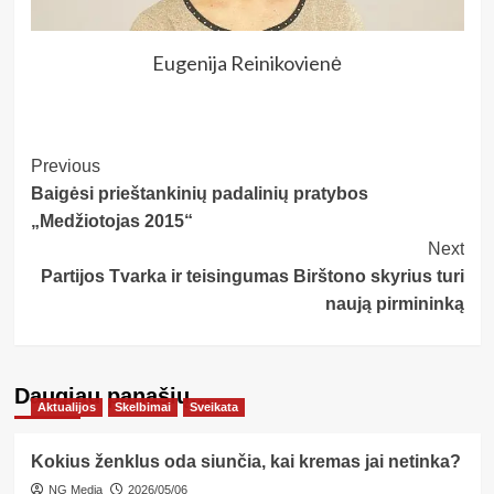
Eugenija Reinikovienė
Post
Previous
Baigėsi prieštankinių padalinių pratybos
Navigation
„Medžiotojas 2015“
Next
Partijos Tvarka ir teisingumas Birštono skyrius turi
naują pirmininką
Daugiau panašių…
Aktualijos
Skelbimai
Sveikata
Kokius ženklus oda siunčia, kai kremas jai netinka?
NG Media
2026/05/06