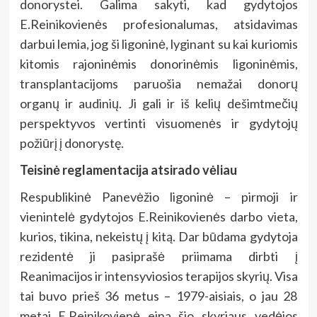
donorystei. Galima sakyti, kad gydytojos
E.Reinikovienės profesionalumas, atsidavimas
darbui lemia, jog ši ligoninė, lyginant su kai kuriomis
kitomis rajoninėmis donorinėmis ligoninėmis,
transplantacijoms paruošia nemažai donorų
organų ir audinių. Ji gali ir iš kelių dešimtmečių
perspektyvos vertinti visuomenės ir gydytojų
požiūrį į donorystę.
Teisinė reglamentacija atsirado vėliau
Respublikinė Panevėžio ligoninė – pirmoji ir
vienintelė gydytojos E.Reinikovienės darbo vieta,
kurios, tikina, nekeistų į kitą. Dar būdama gydytoja
rezidentė ji pasiprašė priimama dirbti į
Reanimacijos ir intensyviosios terapijos skyrių. Visa
tai buvo prieš 36 metus – 1979-aisiais, o jau 28
metai E.Reinikovienė eina šio skyriaus vedėjos