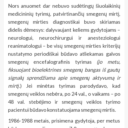
Nors anuomet dar nebuvo sudėtingų šiuolaikinių
medicininių tyrimų, patvirtinančių smegenų mirtį,
smegenų mirties diagnostikai buvo skiriamas
didelis dėmesys: dalyvaujant keliems gydytojams –
neurologui, neurochirurgui ir anesteziologui
reanimatologui – be visų smegenų mirties kriterijų
nustatymo periodiškai būdavo atliekamas galvos
smegenų encefalografinis tyrimas
(jo metu,
fiksuojant bioelektrines smegenų bangas iš gautų
signalų sprendžiama apie smegenų aktyvumą ir
mirtį
.) Jei minėtas tyrimas parodydavo, kad
smegenų veiklos nebėra, po 24 val., o vaikams – po
48 val. stebėjimo ir smegenų veiklos tyrimo
pacientui būdavo konstatuojama smegenų mirtis.
1986-1988 metais, prisimena gydytoja, per metus