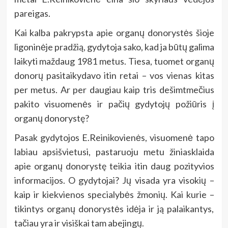
pareigas.
Kai kalba pakrypsta apie organų donorystės šioje
ligoninėje pradžią, gydytoja sako, kad ja būtų galima
laikyti maždaug 1981 metus. Tiesa, tuomet organų
donorų pasitaikydavo itin retai – vos vienas kitas
per metus. Ar per daugiau kaip tris dešimtmečius
pakito visuomenės ir pačių gydytojų požiūris į
organų donorystę?
Pasak gydytojos E.Reinikovienės, visuomenė tapo
labiau apsišvietusi, pastaruoju metu žiniasklaida
apie organų donorystę teikia itin daug pozityvios
informacijos. O gydytojai? Jų visada yra visokių –
kaip ir kiekvienos specialybės žmonių. Kai kurie –
tikintys organų donorystės idėja ir ją palaikantys,
tačiau yra ir visiškai tam abejingų.