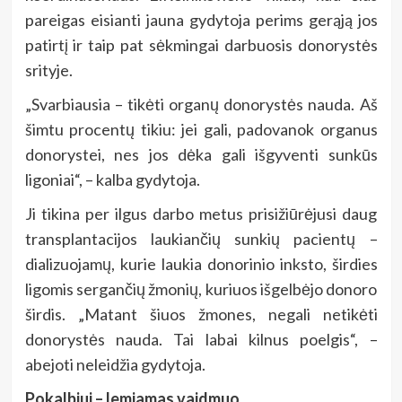
pareigas eisianti jauna gydytoja perims gerąją jos
patirtį ir taip pat sėkmingai darbuosis donorystės
srityje.
„Svarbiausia – tikėti organų donorystės nauda. Aš
šimtu procentų tikiu: jei gali, padovanok organus
donorystei, nes jos dėka gali išgyventi sunkūs
ligoniai“, – kalba gydytoja.
Ji tikina per ilgus darbo metus prisižiūrėjusi daug
transplantacijos laukiančių sunkių pacientų –
dializuojamų, kurie laukia donorinio inksto, širdies
ligomis sergančių žmonių, kuriuos išgelbėjo donoro
širdis. „Matant šiuos žmones, negali netikėti
donorystės nauda. Tai labai kilnus poelgis“, –
abejoti neleidžia gydytoja.
Pokalbiui – lemiamas vaidmuo