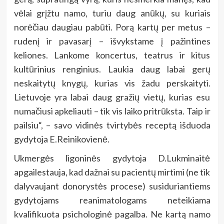
vėlai grįžtu namo, turiu daug anūkų, su kuriais
norėčiau daugiau pabūti. Porą kartų per metus –
rudenį ir pavasarį – išvykstame į pažintines
keliones. Lankome koncertus, teatrus ir kitus
kultūrinius renginius. Laukia daug labai gerų
neskaitytų knygų, kurias vis žadu perskaityti.
Lietuvoje yra labai daug gražių vietų, kurias esu
numačiusi apkeliauti – tik vis laiko pritrūksta. Taip ir
pailsiu“, – savo vidinės tvirtybės receptą išduoda
gydytoja E.Reinikovienė.
Ukmergės ligoninės gydytoja D.Lukminaitė
apgailestauja, kad dažnai su pacientų mirtimi (ne tik
dalyvaujant donorystės procese) susiduriantiems
gydytojams reanimatologams neteikiama
kvalifikuota psichologinė pagalba. Ne kartą namo