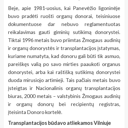
Beje, apie 1981-uosius, kai Panevėžio ligoninėje
buvo pradėti ruošti organų donorai, teisiniuose
dokumentuose dar nebuvo reglamentuotas
reikalavimas gauti giminių sutikimą donorystei.
Tiktai 1996 metais buvo priimtas Žmogaus audinių
ir organų donorystės ir transplantacijos įstatymas,
kuriame numatyta, kad donoru gali būti tik asmuo,
pareiškęs valią po savo mirties paaukoti organus
donorystei, arba kai raštišką sutikimą donorystei
duoda mirusiojo artimieji. Tais pačiais metais buvo
įsteigtas ir Nacionalinis organų transplantacijos
biuras, 2000 metais – valstybinis Žmogaus audinių
ir organų donorų bei recipientų registras,
įteisinta Donoro kortelė.
Transplantacijos būdavo atliekamos Vilniuje