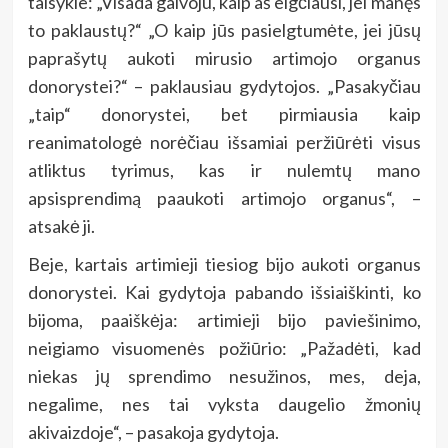
taisykle: „Visada galvoju, kaip aš elgčiausi, jei manęs
to paklaustų?“ „O kaip jūs pasielgtumėte, jei jūsų
paprašytų aukoti mirusio artimojo organus
donorystei?“ – paklausiau gydytojos. „Pasakyčiau
„taip“ donorystei, bet pirmiausia kaip
reanimatologė norėčiau išsamiai peržiūrėti visus
atliktus tyrimus, kas ir nulemtų mano
apsisprendimą paaukoti artimojo organus“, –
atsakė ji.
Beje, kartais artimieji tiesiog bijo aukoti organus
donorystei. Kai gydytoja pabando išsiaiškinti, ko
bijoma, paaiškėja: artimieji bijo paviešinimo,
neigiamo visuomenės požiūrio: „Pažadėti, kad
niekas jų sprendimo nesužinos, mes, deja,
negalime, nes tai vyksta daugelio žmonių
akivaizdoje“, – pasakoja gydytoja.