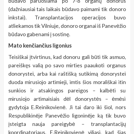
būdavo paruošiama po 7-8 organų donorus
(dažniausiai tais laikais būdavo paimami tik donoro
inkstai). Transplantacijos operacijos buvo
atliekamos tik Vilniuje, donoro organai iš Panevėžio
būdavo gabenami į sostinę.
Mato kenčiančius ligonius
Teisiškai įtvirtinus, kad donoru gali būti tik asmuo,
pareiškęs valią po savo mirties paaukoti organus
donorystei, arba kai raštišką sutikimą donorystei
duoda mirusiojo artimieji, imtis šios morališkai itin
sunkios ir atsakingos pareigos – kalbėti su
mirusiojo artimaisiais dėl donorystės – ėmėsi
gydytoja E.Reinikovienė. Ji tai daro iki šiol, nors
Respublikinėje Panevėžio ligoninėje ką tik buvo
įsteigta nauja pareigybė – transplantacijų
koordinatoriaus. E.Reinikovienė viliasi, kad šias