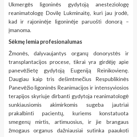
Ukmergės ligoninės gydytoją anesteziologę
reanimatologę Dovilę Lukminaitę, kuri jau įrodė,
kad ir rajoninėje ligoninėje paruošti donorą –
įmanoma.
Sėkmę lemia profesionalumas
Žmonės, dalyvaujantys organų donorystės ir
transplantacijos procese, tikrai yra girdėję apie
panevėžietę gydytoją Eugeniją Reinikovienę.
Daugiau kaip tris dešimtmečius Respublikinės
Panevėžio ligoninės Reanimacijos ir intensyviosios
terapijos skyriuje dirbanti gydytoja reanimatologė
sunkiausiomis akimirkomis sugeba jautriai
prakalbinti pacientų, kuriems konstatuota
smegenų mirtis, artimuosius, ir jie brangaus
žmogaus organus dažniausiai sutinka paaukoti