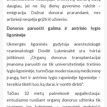
daugiau, jei ne šių dienų gyvenimo rykštė –
emigracija. Dažnai donorai prarandami, nes
artimieji nespėja grįžti iš užsienio.
Donorus paruošti galima ir antrinio lygio
ligoninėje
Ukmergės ligoninės gydytoja anesteziologė
reanimatologė Dovilė Lukminaitė yra tvirtai
įsitikinusi: „Organų donorus transplantacijai
įmanoma paruošti ne tik universitetinėje tretinio
lygio ligoninėje, turinčioje moderniausią medicininę
įrangą, bet ir antrinio lygio rajoninėje ligoninėje –
tereikia tikėti tuo, ką darai, ir norėti dirbti“.
Tačiau 32 metų pašnekovė apgailestauja:
entuziazmo ruošiant organų donorus užtenka tik
jauniems jos kolegoms – vyresnieji gydytojai