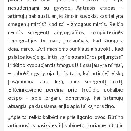
nesuderinami su gyvybe. Antrasis etapas –
artimųjų paklausti, ar jie žino ir suvokia, kas tai yra
smegenų mirtis? Kad tai – žmogaus mirtis. Reikia
remtis smegenų angiografijos, kompiuterinės
tomografijos tyrimais, įrodančiais, kad žmogus,
deja, miręs. „Artimiesiems sunkiausia suvokti, kad
palatos lovoje gulintis, „prie aparatūros prijungtas“
ir dėl to kvėpuojantis žmogus iš tiesų jau yra miręs“,
– pabrėžia gydytoja. Ir tik tada, kai artimieji viską
įsisąmonina apie ligą, apie smegenų mirtį,
E.Reinikovienė pereina prie trečiojo pokalbio
etapo – apie organų donorystę, kai artimųjų
atsargiai paklausiama, ar jie apie tai ką nors žino.
„Apie tai reikia kalbėti ne prie ligonio lovos. Būtina
artimuosius pasikviesti į kabinetą, kuriame būtų ir