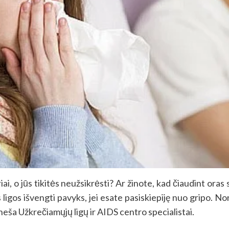
iai, o jūs tikitės neužsikrėsti? Ar žinote, kad čiaudint oras s
os ligos išvengti pavyks, jei esate pasiskiepiję nuo gripo. 
neša Užkrečiamųjų ligų ir AIDS centro specialistai.