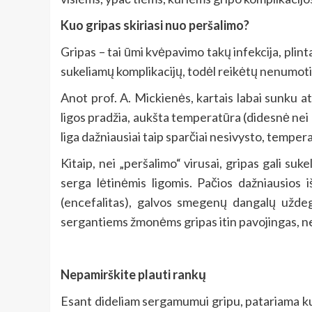
Kuo gripas skiriasi nuo peršalimo?
Gripas – tai ūmi kvėpavimo takų infekcija, plinta
sukeliamų komplikacijų, todėl reikėtų nenumoti
Anot prof. A. Mickienės, kartais labai sunku a
ligos pradžia, aukšta temperatūra (didesnė nei 
liga dažniausiai taip sparčiai nesivysto, tempe
Kitaip, nei „peršalimo“ virusai, gripas gali su
serga lėtinėmis ligomis. Pačios dažniausios
(encefalitas), galvos smegenų dangalų uždegi
sergantiems žmonėms gripas itin pavojingas, nes
Nepamirškite plauti rankų
Esant dideliam sergamumui gripu, patariama kuo