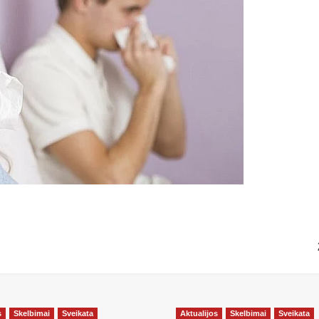
s
Skelbimai
Sveikata
Aktualijos
Skelbimai
Sveikata