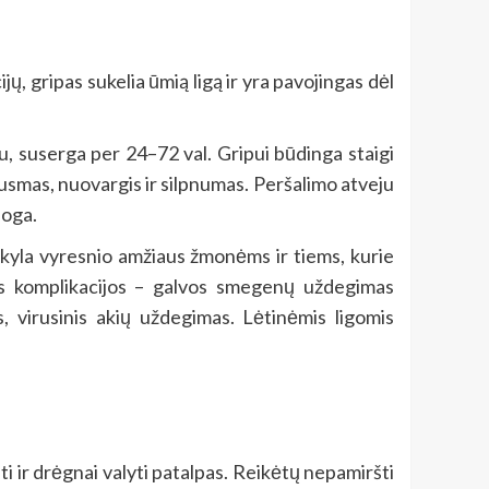
jų, gripas sukelia ūmią ligą ir yra pavojingas dėl
u, suserga per 24–72 val. Gripui būdinga staigi
ausmas, nuovargis ir silpnumas. Peršalimo atveju
loga.
au kyla vyresnio amžiaus žmonėms ir tiems, kurie
gos komplikacijos – galvos smegenų uždegimas
, virusinis akių uždegimas. Lėtinėmis ligomis
 ir drėgnai valyti patalpas. Reikėtų nepamiršti