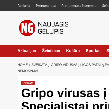
Skip
Reklama
Prenumerata
Prenumerata internetu
Šeim
to
content
Aktualijos
Švietimas
Kultūra
Sportas
S
HOME
SVEIKATA
GRIPO VIRUSAS Į LIGOS PATALĄ P
NEMOKAMAI
Sveikata
Gripo virusas į
Specialistai pr