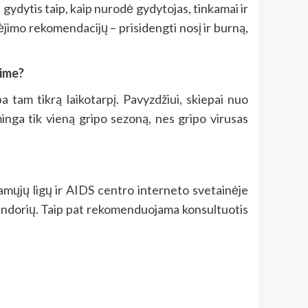
, gydytis taip, kaip nurodė gydytojas, tinkamai ir
ėjimo rekomendacijų – prisidengti nosį ir burną,
nime?
tam tikrą laikotarpį. Pavyzdžiui, skiepai nuo
inga tik vieną gripo sezoną, nes gripo virusas
amųjų ligų ir AIDS centro interneto svetainėje
alendorių. Taip pat rekomenduojama konsultuotis