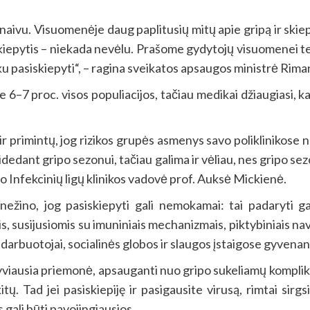
 – naivu. Visuomenėje daug paplitusių mitų apie gripą ir skie
skiepytis – niekada nevėlu. Prašome gydytojų visuomenei teik
iku pasiskiepyti“, – ragina sveikatos apsaugos ministrė Rima
e 6–7 proc. visos populiacijos, tačiau medikai džiaugiasi,
r primintų, jog rizikos grupės asmenys savo poliklinikose 
ant gripo sezonui, tačiau galima ir vėliau, nes gripo sezon
o Infekcinių ligų klinikos vadovė prof. Auksė Mickienė.
ino, jog pasiskiepyti gali nemokamai: tai padaryti gali 
is, susijusiomis su imuniniais mechanizmais, piktybiniais na
ų darbuotojai, socialinės globos ir slaugos įstaigose gyven
ktyviausia priemonė, apsauganti nuo gripo sukeliamų komplik
kitų. Tad jei pasiskiepiję ir pasigausite virusą, rimtai si
 gali būti pavojingiausios.