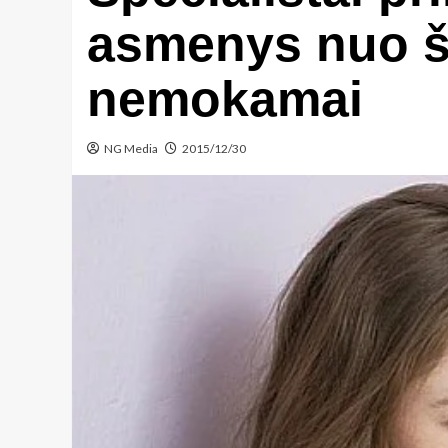
asmenys nuo ši
nemokamai
NG Media
2015/12/30