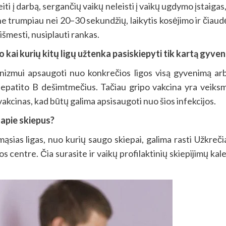
eiti į darbą, sergančių vaikų neleisti į vaikų ugdymo įstaigas
ne trumpiau nei 20–30 sekundžių, laikytis kosėjimo ir čiaud
šmesti, nusiplauti rankas.
o kai kurių kitų ligų užtenka pasiskiepyti tik kartą gyve
izmui apsaugoti nuo konkrečios ligos visą gyvenimą arba 
hepatito B dešimtmečius. Tačiau gripo vakcina yra veiksm
 vakcinas, kad būtų galima apsisaugoti nuo šios infekcijos.
 apie skiepus?
ąsias ligas, nuo kurių saugo skiepai, galima rasti Užkreči
os centre. Čia surasite ir vaikų profilaktinių skiepijimų k