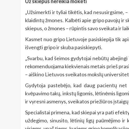
Už skiepus nereikia mokėti
„Užsimerkti ir tyliai tikėtis, kad nesusirgsime,
klaidintų žmones. Kalbėti apie gripo pavojų ir 
skiepus, o žmones – rūpintis savo sveikata ir la
Kasmet nuo gripo Lietuvoje pasiskiepija tik api
išvengti gripo ir skuba pasiskiepyti.
„Svarbu, kad šeimos gydytojai nebūtų abejingi i
rekomenduojama kiekvienais metais prieš prasided
– aiškino Lietuvos sveikatos mokslų universitet
Gydytoja pastebėjo, kad daug pacientų net než
kvėpavimo takų, inkstų ligomis, lėtinėmis ligom
ir vyresni asmenys, sveikatos priežiūros įstaig
Specialistai primena, kad skiepai yra pati efe
uždegimo, sinusito, lėtinių ligų paūmėjimo ir 
visiems, ypač tiems, kuriems gripo komplikacijos