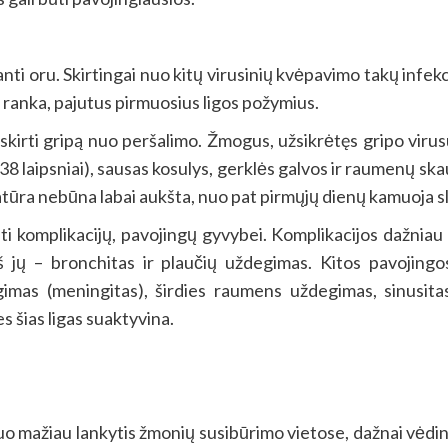
nti oru. Skirtingai nuo kitų virusinių kvėpavimo takų infekci
 ranka, pajutus pirmuosius ligos požymius.
tskirti gripą nuo peršalimo. Žmogus, užsikrėtęs gripo virus
38 laipsniai), sausas kosulys, gerklės galvos ir raumenų sk
ratūra nebūna labai aukšta, nuo pat pirmųjų dienų kamuoja s
kelti komplikacijų, pavojingų gyvybei. Komplikacijos dažni
 iš jų – bronchitas ir plaučių uždegimas. Kitos pavojin
mas (meningitas), širdies raumens uždegimas, sinusitas
 šias ligas suaktyvina.
 mažiau lankytis žmonių susibūrimo vietose, dažnai vėdinti