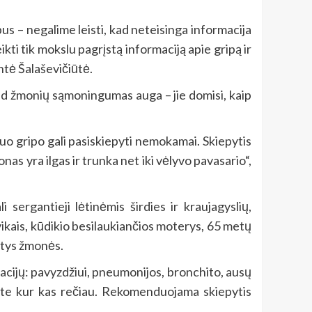
pus – negalime leisti, kad neteisinga informacija
ti tik mokslu pagrįstą informaciją apie gripą ir
ntė Šalaševičiūtė.
 kad žmonių sąmoningumas auga – jie domisi, kaip
nuo gripo gali pasiskiepyti nemokamai. Skiepytis
as yra ilgas ir trunka net iki vėlyvo pavasario“,
sergantieji lėtinėmis širdies ir kraujagyslių,
vikais, kūdikio besilaukiančios moterys, 65 metų
antys žmonės.
acijų: pavyzdžiui, pneumonijos, bronchito, ausų
rgsite kur kas rečiau. Rekomenduojama skiepytis