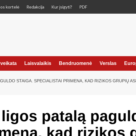
os kortelė
Redakcija
Kur įsigyti?
PDF
veikata
Laisvalaikis
Bendruomenė
Verslas
Euro
AGULDO STAIGA. SPECIALISTAI PRIMENA, KAD RIZIKOS GRUPIŲ A
 ligos patalą pagul
imena, kad rizikos 