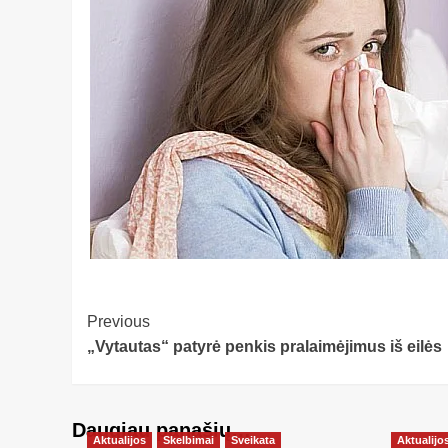
Post
Previous
„Vytautas“ patyrė penkis pralaimėjimus iš eilės
Navigation
Daugiau panašių…
Aktualijos
Skelbimai
Sveikata
Aktualijo