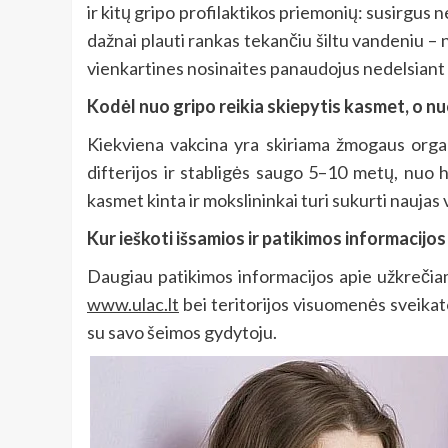
ir kitų gripo profilaktikos priemonių: susirgus n
dažnai plauti rankas tekančiu šiltu vandeniu – 
vienkartines nosinaites panaudojus nedelsiant i
Kodėl nuo gripo reikia skiepytis kasmet, o nu
Kiekviena vakcina yra skiriama žmogaus organ
difterijos ir stabligės saugo 5–10 metų, nuo 
kasmet kinta ir mokslininkai turi sukurti naujas
Kur ieškoti išsamios ir patikimos informacijos
Daugiau patikimos informacijos apie užkrečiam
www.ulac.lt
bei teritorijos visuomenės sveikat
su savo šeimos gydytoju.