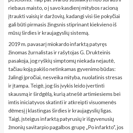
riebaus maisto, o į savo kasdienį mitybos racioną
įtraukti vaisių ir daržovių, kadangi visi šie pokyčiai
gali būti pirmasis žingsnis stiprinant kiekvieno iš
mūsų širdies ir kraujagyslių sistemą.
2019 m. pavasarį miokardo infarktą patyręs
žinomas žurnalistas ir rašytojas G. Drukteinis
pasakoja, jog ryškių simptomų niekada nejautė,
tačiau koją pakišo netinkamas gyvenimo būdas:
žalingi įpročiai, nesveika mityba, nuolatinis stresas
ir įtampa. Teigė, jog šis įvykis leido įvertinti
skausmą ir širdgėlą, kurią atnešė artimiesiems bei
imtis iniciatyvos skatinti ir atkreipti visuomenės
dėmesį į klastingas širdies ir kraujagyslių ligas.
Taigi, įsteigus infarktą patyrusių ir išgyvenusių
žmonių savitarpio pagalbos grupę „Po infarkto“, jos