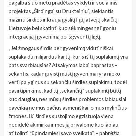
pagalba šiuo metu pradėtas vykdyti ir socialinis
projektas „Širdingai su Drukteiniu“, siekiantis
mažinti širdies ir kraujagyslių ligų atvejų skaičių
Lietuvoje bei skatinti kuo sėkmingesnę ligonių
integraciją į gyvenimą po išgyventų ligų.
„Jei žmogaus širdis per gyvenimą vidutiniškai
suplaka du milijardus kartų, kuris iš tų suplakimų yra
pats svarbiausias? Atsakymas labai paprastas –
sekantis, kadangi visų mūsų gyvenimai yra nieko
verti palyginus su sekančiu širdies suplakimu, todėl
pasirūpinkime, kad tų „sekančių” suplakimų būtų
kuo daugiau, nes mūsų širdies problemos labiausiai
paveikia ne mus pačius asmeniškai, o mus mylinčius
žmones. Iki širdies sustojimo egzistuoja viena
nedidelė akimirka ir mes ją privalome kuo labiau
atitolinti rūpindamiesi savo sveikata“, – pabrėžia