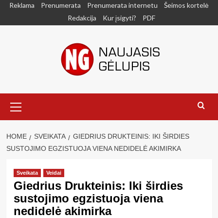
Skip
Reklama
Prenumerata
Prenumerata internetu
Šeimos kortelė
to
Redakcija
Kur įsigyti?
PDF
content
Primary
Menu
HOME
SVEIKATA
GIEDRIUS DRUKTEINIS: IKI ŠIRDIES
SUSTOJIMO EGZISTUOJA VIENA NEDIDELĖ AKIMIRKA
Sveikata
Veidai
Giedrius Drukteinis: Iki širdies
sustojimo egzistuoja viena
nedidelė akimirka