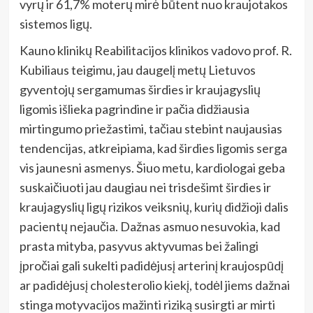
vyrų ir 61,7% moterų mirė būtent nuo kraujotakos
sistemos ligų.
Kauno klinikų Reabilitacijos klinikos vadovo prof. R.
Kubiliaus teigimu, jau daugelį metų Lietuvos
gyventojų sergamumas širdies ir kraujagyslių
ligomis išlieka pagrindine ir pačia didžiausia
mirtingumo priežastimi, tačiau stebint naujausias
tendencijas, atkreipiama, kad širdies ligomis serga
vis jaunesni asmenys. Šiuo metu, kardiologai geba
suskaičiuoti jau daugiau nei trisdešimt širdies ir
kraujagyslių ligų rizikos veiksnių, kurių didžioji dalis
pacientų nejaučia. Dažnas asmuo nesuvokia, kad
prasta mityba, pasyvus aktyvumas bei žalingi
įpročiai gali sukelti padidėjusį arterinį kraujospūdį
ar padidėjusį cholesterolio kiekį, todėl jiems dažnai
stinga motyvacijos mažinti riziką susirgti ar mirti