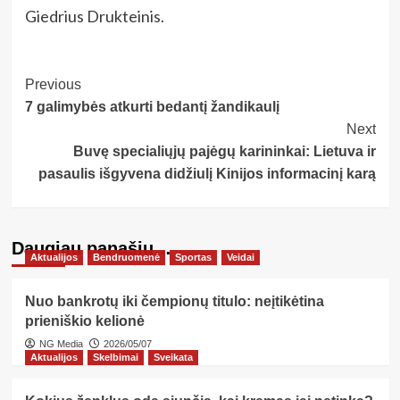
Giedrius Drukteinis.
Post
Previous
7 galimybės atkurti bedantį žandikaulį
Navigation
Next
Buvę specialiųjų pajėgų karininkai: Lietuva ir
pasaulis išgyvena didžiulį Kinijos informacinį karą
Daugiau panašių…
Aktualijos
Bendruomenė
Sportas
Veidai
Nuo bankrotų iki čempionų titulo: neįtikėtina
prieniškio kelionė
NG Media
2026/05/07
Aktualijos
Skelbimai
Sveikata