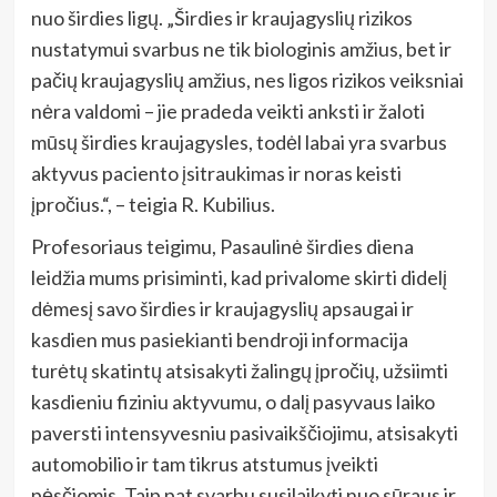
nuo širdies ligų. „Širdies ir kraujagyslių rizikos
nustatymui svarbus ne tik biologinis amžius, bet ir
pačių kraujagyslių amžius, nes ligos rizikos veiksniai
nėra valdomi – jie pradeda veikti anksti ir žaloti
mūsų širdies kraujagysles, todėl labai yra svarbus
aktyvus paciento įsitraukimas ir noras keisti
įpročius.“, – teigia R. Kubilius.
Profesoriaus teigimu, Pasaulinė širdies diena
leidžia mums prisiminti, kad privalome skirti didelį
dėmesį savo širdies ir kraujagyslių apsaugai ir
kasdien mus pasiekianti bendroji informacija
turėtų skatintų atsisakyti žalingų įpročių, užsiimti
kasdieniu fiziniu aktyvumu, o dalį pasyvaus laiko
paversti intensyvesniu pasivaikščiojimu, atsisakyti
automobilio ir tam tikrus atstumus įveikti
pėsčiomis. Taip pat svarbu susilaikyti nuo sūraus ir