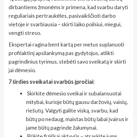
dirbantiems žmonėms ir primena, kad svarbu daryti
reguliariais pertraukėles, pasivaikščioti darbo
vietoje ir svarbiausia – skirti laiko poilsiui, miegui,
vengti streso.
Ekspertai ragina bent kartą per metus suplanuoti
profilaktinį apsilankymą pas gydytojus, atlikti
pagrindinius tyrimus, stebėti savo sveikatą ir skirti
jai dėmesio.
7 širdies sveikatai svarbūs įpročiai:
Skirkite dėmesio sveikai ir subalansuotai
mitybai, kurioje būtų gausu daržovių, vaisių,
riešutų. Valgyti galite viską, svarbu, kad
būtų po nedaug, maistas būtų labai įvairus ir
jame būtų pagrinde žalumynai.
Būkite fiziškai aktyvūs – atraskite jums