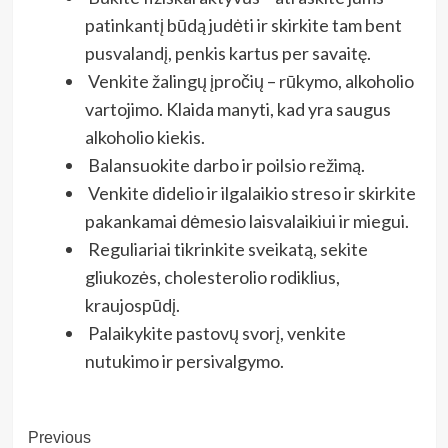
patinkantį būdą judėti ir skirkite tam bent
pusvalandį, penkis kartus per savaitę.
Venkite žalingų įpročių – rūkymo, alkoholio
vartojimo. Klaida manyti, kad yra saugus
alkoholio kiekis.
Balansuokite darbo ir poilsio režimą.
Venkite didelio ir ilgalaikio streso ir skirkite
pakankamai dėmesio laisvalaikiui ir miegui.
Reguliariai tikrinkite sveikatą, sekite
gliukozės, cholesterolio rodiklius,
kraujospūdį.
Palaikykite pastovų svorį, venkite
nutukimo ir persivalgymo.
Post
Previous