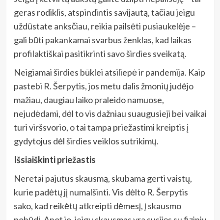
geras rodiklis, atspindintis savijautą, tačiau jeigu
uždūstate anksčiau, reikia pailsėti pusiaukelėje –
gali būti pakankamai svarbus ženklas, kad laikas
profilaktiškai pasitikrinti savo širdies sveikatą.
Neigiamai širdies būklei atsiliepė ir pandemija. Kaip
pastebi R. Šerpytis, jos metu dalis žmonių judėjo
mažiau, daugiau laiko praleido namuose,
nejudėdami, dėl to vis dažniau suaugusieji bei vaikai
turi viršsvorio, o tai tampa priežastimi kreiptis į
gydytojus dėl širdies veiklos sutrikimų.
Išsiaiškinti priežastis
Neretai pajutus skausmą, skubama gerti vaistų,
kurie padėtų jį numalšinti. Vis dėlto R. Šerpytis
sako, kad reikėtų atkreipti dėmesį, į skausmo
pobūdį. Anot jo, jeigu skausmas yra susijęs su fiziniu