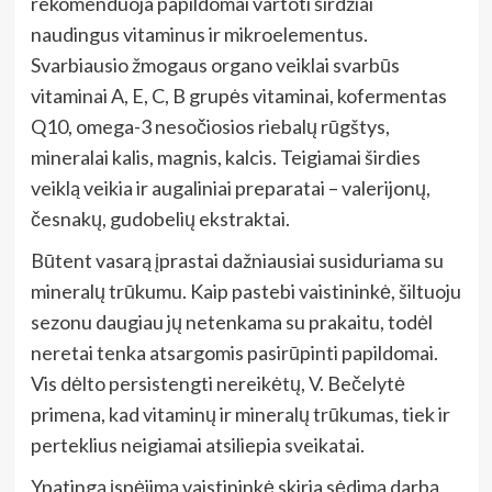
rekomenduoja papildomai vartoti širdžiai
naudingus vitaminus ir mikroelementus.
Svarbiausio žmogaus organo veiklai svarbūs
vitaminai A, E, C, B grupės vitaminai, kofermentas
Q10, omega-3 nesočiosios riebalų rūgštys,
mineralai kalis, magnis, kalcis. Teigiamai širdies
veiklą veikia ir augaliniai preparatai – valerijonų,
česnakų, gudobelių ekstraktai.
Būtent vasarą įprastai dažniausiai susiduriama su
mineralų trūkumu. Kaip pastebi vaistininkė, šiltuoju
sezonu daugiau jų netenkama su prakaitu, todėl
neretai tenka atsargomis pasirūpinti papildomai.
Vis dėlto persistengti nereikėtų, V. Bečelytė
primena, kad vitaminų ir mineralų trūkumas, tiek ir
perteklius neigiamai atsiliepia sveikatai.
Ypatingą įspėjimą vaistininkė skiria sėdimą darbą