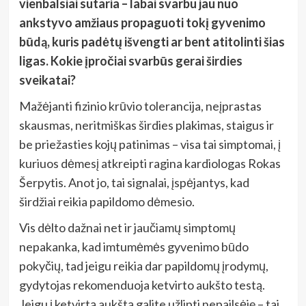
vienbalsiai sutaria – labai svarbu jau nuo
ankstyvo amžiaus propaguoti tokį gyvenimo
būdą, kuris padėtų išvengti ar bent atitolinti šias
ligas. Kokie įpročiai svarbūs gerai širdies
sveikatai?
Mažėjanti fizinio krūvio tolerancija, neįprastas
skausmas, neritmiškas širdies plakimas, staigus ir
be priežasties kojų patinimas – visa tai simptomai, į
kuriuos dėmesį atkreipti ragina kardiologas Rokas
Šerpytis. Anot jo, tai signalai, įspėjantys, kad
širdžiai reikia papildomo dėmesio.
Vis dėlto dažnai net ir jaučiamų simptomų
nepakanka, kad imtumėmės gyvenimo būdo
pokyčių, tad jeigu reikia dar papildomų įrodymų,
gydytojas rekomenduoja ketvirto aukšto testą.
Jeigu į ketvirtą aukštą galite užlipti nepailsėję – tai