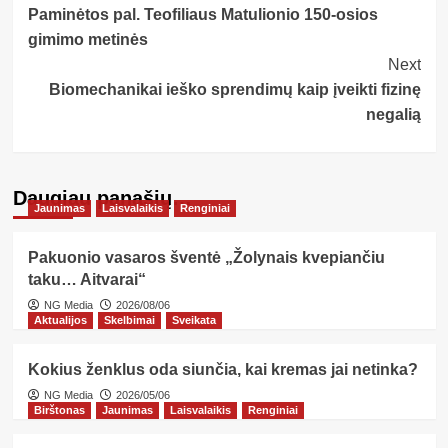
Paminėtos pal. Teofiliaus Matulionio 150-osios
Navigation
gimimo metinės
Next
Biomechanikai ieško sprendimų kaip įveikti fizinę
negalią
Daugiau panašių…
Jaunimas
Laisvalaikis
Renginiai
Pakuonio vasaros šventė „Žolynais kvepiančiu
taku… Aitvarai“
NG Media
2026/08/06
Aktualijos
Skelbimai
Sveikata
Kokius ženklus oda siunčia, kai kremas jai netinka?
NG Media
2026/05/06
Birštonas
Jaunimas
Laisvalaikis
Renginiai