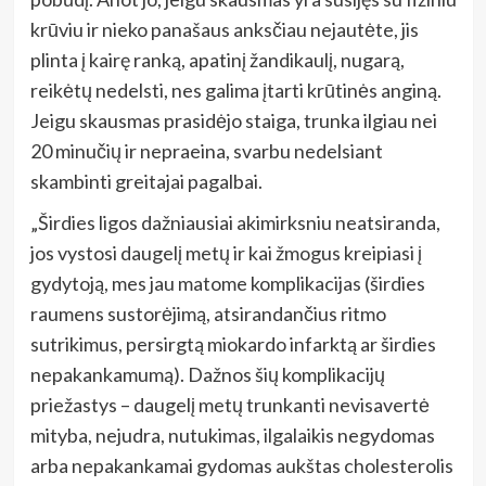
krūviu ir nieko panašaus anksčiau nejautėte, jis
plinta į kairę ranką, apatinį žandikaulį, nugarą,
reikėtų nedelsti, nes galima įtarti krūtinės anginą.
Jeigu skausmas prasidėjo staiga, trunka ilgiau nei
20 minučių ir nepraeina, svarbu nedelsiant
skambinti greitajai pagalbai.
„Širdies ligos dažniausiai akimirksniu neatsiranda,
jos vystosi daugelį metų ir kai žmogus kreipiasi į
gydytoją, mes jau matome komplikacijas (širdies
raumens sustorėjimą, atsirandančius ritmo
sutrikimus, persirgtą miokardo infarktą ar širdies
nepakankamumą). Dažnos šių komplikacijų
priežastys – daugelį metų trunkanti nevisavertė
mityba, nejudra, nutukimas, ilgalaikis negydomas
arba nepakankamai gydomas aukštas cholesterolis