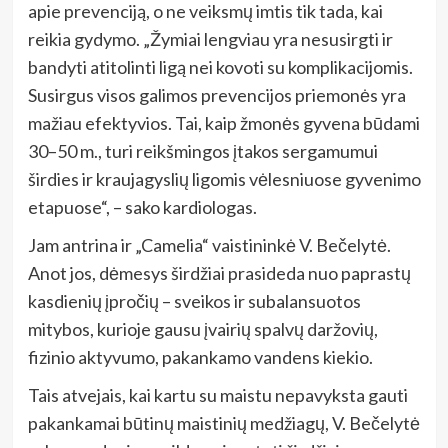
apie prevenciją, o ne veiksmų imtis tik tada, kai
reikia gydymo. „Žymiai lengviau yra nesusirgti ir
bandyti atitolinti ligą nei kovoti su komplikacijomis.
Susirgus visos galimos prevencijos priemonės yra
mažiau efektyvios. Tai, kaip žmonės gyvena būdami
30–50 m., turi reikšmingos įtakos sergamumui
širdies ir kraujagyslių ligomis vėlesniuose gyvenimo
etapuose“, – sako kardiologas.
Jam antrina ir „Camelia“ vaistininkė V. Bečelytė.
Anot jos, dėmesys širdžiai prasideda nuo paprastų
kasdienių įpročių – sveikos ir subalansuotos
mitybos, kurioje gausu įvairių spalvų daržovių,
fizinio aktyvumo, pakankamo vandens kiekio.
Tais atvejais, kai kartu su maistu nepavyksta gauti
pakankamai būtinų maistinių medžiagų, V. Bečelytė