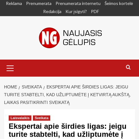
Skip
Reklama
Prenumerata
Prenumerata internetu
Šeimos kortelė
to
Redakcija
Kur įsigyti?
PDF
content
Primary
Menu
HOME
SVEIKATA
EKSPERTAI APIE ŠIRDIES LIGAS: JEIGU
TURITE STABTELTI, KAD UŽLIPTUMĖTE Į KETVIRTĄ AUKŠTĄ,
LAIKAS PASITIKRINTI SVEIKATĄ
Laisvalaikis
Sveikata
Ekspertai apie širdies ligas: jeigu
turite stabtelti, kad užliptumėte į