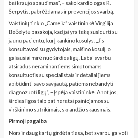
bei kraujo spaudimas“, – sako kardiologas R.
Šerpytis, pabrėždamas ir prevencijos svarbą.
Vaistinių tinklo „Camelia“ vaistininkė Virgilija
Bečelytė pasakoja, kad jai yra tekę susidurti su
jaunu pacientu, kurį kankino kosulys. „Jis
konsultavosi su gydytojais, malšino kosulį, o
galiausiai mirė nuo širdies ligų. Labai svarbu
atsiradus neraminantiems simptomams
konsultuotis su specialistais ir detaliai jiems
apibūdinti savo savijautą, patiems nebandyti
diagnozuoti ligų“, – įspėja vaistininkė. Anot jos,
širdies ligos taip pat neretai painiojamos su
virškinimo sutrikimais, skrandžio skausmais.
Pirmoji pagalba
Nors ir daug kartų girdėta tiesa, bet svarbu galvoti